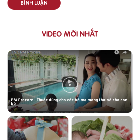
BÌNH LUẬN
VIDEO MỚI NHẤT
PM Procare – Thuốc dùng cho các bà mẹ mang thai và cho con
bú