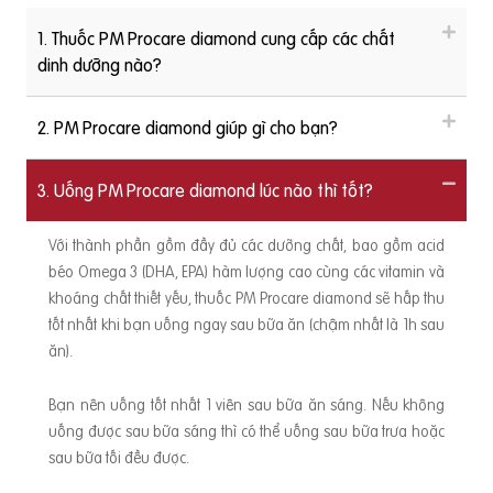
1. Thuốc PM Procare diamond cung cấp các chất
dinh dưỡng nào?
2. PM Procare diamond giúp gì cho bạn?
3. Uống PM Procare diamond lúc nào thì tốt?
Với thành phần gồm đầy đủ các dưỡng chất, bao gồm acid
béo Omega 3 (DHA, EPA) hàm lượng cao cùng các vitamin và
khoáng chất thiết yếu, thuốc PM Procare diamond sẽ hấp thu
tốt nhất khi bạn uống ngay sau bữa ăn (chậm nhất là 1h sau
ăn).
Bạn nên uống tốt nhất 1 viên sau bữa ăn sáng. Nếu không
uống được sau bữa sáng thì có thể uống sau bữa trưa hoặc
sau bữa tối đều được.