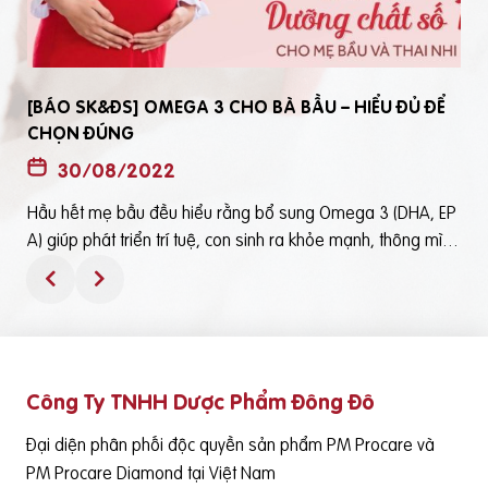
[BÁO SK&ĐS] OMEGA 3 CHO BÀ BẦU – HIỂU ĐỦ ĐỂ
CHỌN ĐÚNG
30/08/2022
Hầu hết mẹ bầu đều hiểu rằng bổ sung Omega 3 (DHA, EP
t
A) giúp phát triển trí tuệ, con sinh ra khỏe mạnh, thông mìn
ô
h. Tuy nhiên, bổ sung Omega 3 bằng cách nào? Chọn loại n
ào để an toàn và đạt hiệu quả tốt thì không phải mẹ bầu nà
o cũng hiểu rõBài viết trên báo Sức Khỏe và Đời Sống mới đ
ây phân tích những điểm quan trọng nhất, theo cách dễ nhậ
n biết nhất giúp mẹ dễ dàng áp dụng và chọn lựa được Om
Công Ty TNHH Dược Phẩm Đông Đô
e
ega 3 (DHA,EPA) tốt - phù hợp với mình.Theo đó, mẹ bầu cầ
n lưu ý những điểm quan trọng sau: Thực phẩm có cung cấ
Đại diện phân phối độc quyền sản phẩm PM Procare và
p Omega 3 (DHA, EPA) là cá nước lạnh như cá hồi, cá ngừ,
PM Procare Diamond tại Việt Nam
cá mòi, cá cơm, cá trích… Tuy nhiên, vì nhiều nguyên nhân k