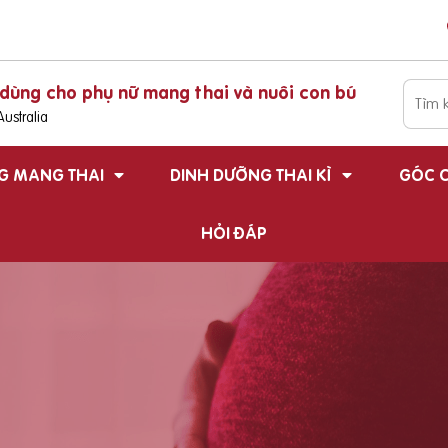
dùng cho phụ nữ mang thai và nuôi con bú
ustralia
G MANG THAI
DINH DƯỠNG THAI KÌ
GÓC C
HỎI ĐÁP