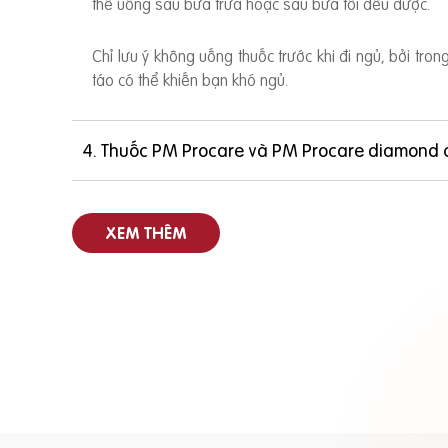
thể uống sau bữa trưa hoặc sau bữa tối đều được.
Chỉ lưu ý không uống thuốc trước khi đi ngủ, bởi tro
táo có thể khiến bạn khó ngủ.
4. Thuốc PM Procare và PM Procare diamond 
XEM THÊM