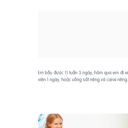
Em bầu được 11 tuần 3 ngày, hôm qua em đi xé
viên 1 ngày, hoặc uống sắt riêng và canxi riên