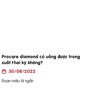
Procare diamond có uống được trong
đặc
suốt thai kỳ không?
30/08/2022
Đoạn
Đoạn miêu tả ngắn