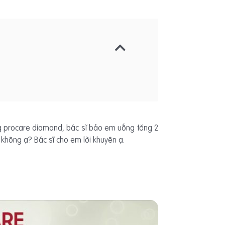
ng procare diamond, bác sĩ bảo em uống tăng 2
 không ạ? Bác sĩ cho em lời khuyên ạ.