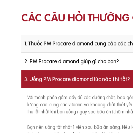
CÁC CÂU HỎI THƯỜNG
1. Thuốc PM Procare diamond cung cấp các c
2. PM Procare diamond giúp gì cho bạn?
3. Uống PM Procare diamond lúc nào thì tốt?
Với thành phần gồm đầy đủ các dưỡng chất, bao g
lượng cao cùng các vitamin và khoáng chất thiết y
thu tốt nhất khi bạn uống ngay sau bữa ăn (chậm nhất
Bạn nên uống tốt nhất 1 viên sau bữa ăn sáng. Nếu