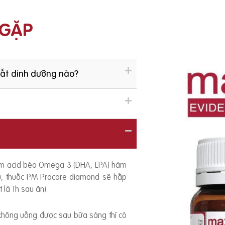
 GẶP
hất dinh dưỡng nào?
ồm acid béo Omega 3 (DHA, EPA) hàm
ếu, thuốc PM Procare diamond sẽ hấp
 là 1h sau ăn).
 không uống được sau bữa sáng thì có