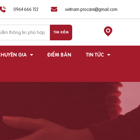
0964 666 152
vietnam.procare@gmail.com
HUYÊN GIA
ĐIỂM BÁN
TIN TỨC