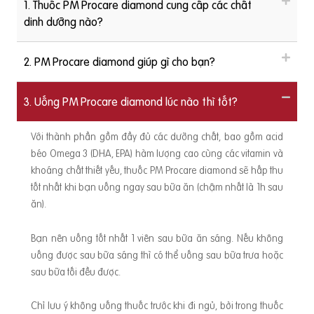
1. Thuốc PM Procare diamond cung cấp các chất
dinh dưỡng nào?
2. PM Procare diamond giúp gì cho bạn?
3. Uống PM Procare diamond lúc nào thì tốt?
Với thành phần gồm đầy đủ các dưỡng chất, bao gồm acid
béo Omega 3 (DHA, EPA) hàm lượng cao cùng các vitamin và
khoáng chất thiết yếu, thuốc PM Procare diamond sẽ hấp thu
tốt nhất khi bạn uống ngay sau bữa ăn (chậm nhất là 1h sau
ăn).
Bạn nên uống tốt nhất 1 viên sau bữa ăn sáng. Nếu không
uống được sau bữa sáng thì có thể uống sau bữa trưa hoặc
sau bữa tối đều được.
Chỉ lưu ý không uống thuốc trước khi đi ngủ, bởi trong thuốc