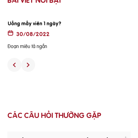
BÀI VIẾT NỔI BẬT
ã
Thuốc không có hộp và hướng dẫn sử dụng có phải là
hàng thật
30/08/2022
Đoạn miêu tả ngắn
CÁC CÂU HỎI THƯỜNG GẶP