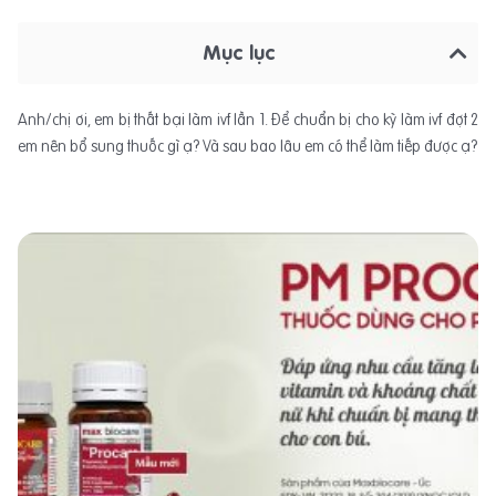
Mục lục
Anh/chị ơi, em bị thất bại làm ivf lần 1. Để chuẩn bị cho kỳ làm ivf đợt 2
em nên bổ sung thuốc gì ạ? Và sau bao lâu em có thể làm tiếp được ạ?