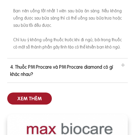
Bạn nên uống tốt nhất 1 viên sau bữa ăn sáng. Nếu không
uống được sau bữa sáng thì có thể uống sau bữa trưa hoặc
sau bữa tối đều được.
Chỉ lưu ý không uống thuốc trước khi đi ngủ, bởi trong thuốc
có một số thành phần gây tỉnh táo có thể khiến bạn khó ngủ.
4. Thuốc PM Procare và PM Procare diamond có gì
khác nhau?
XEM THÊM