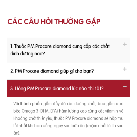
CÁC CÂU HỎI THƯỜNG GẶP
1. Thuốc PM Procare diamond cung cấp các chất
dinh dưỡng nào?
2. PM Procare diamond giúp gì cho bạn?
3. Uống PM Procare diamond lúc nào thì tốt?
Với thành phần gồm đầy đủ các dưỡng chất, bao gồm acid
béo Omega 3 (DHA, EPA) hàm lượng cao cùng các vitamin và
khoáng chất thiết yếu, thuốc PM Procare diamond sẽ hấp thu
tốt nhất khi bạn uống ngay sau bữa ăn (chậm nhất là 1h sau
ăn).