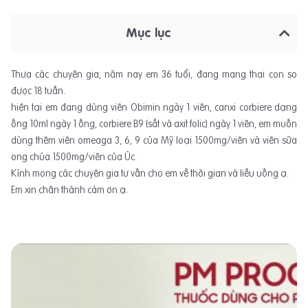
Mục lục
Thưa các chuyên gia, năm nay em 36 tuổi, đang mang thai con so
được 18 tuần.
hiện tại em đang dùng viên Obimin ngày 1 viên, canxi corbiere dạng
ống 10ml ngày 1 ống, corbiere B9 (sắt và axit folic) ngày 1 viên, em muốn
dùng thêm viên omeaga 3, 6, 9 của Mỹ loại 1500mg/viên và viên sữa
ong chúa 1500mg/viên của Úc.
Kính mong các chuyên gia tư vấn cho em về thời gian và liều uống ạ.
Em xin chân thành cảm ơn ạ.