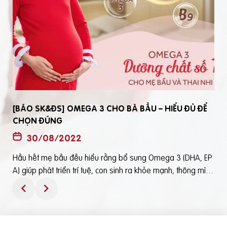
[BÁO SK&ĐS] OMEGA 3 CHO BÀ BẦU – HIỂU ĐỦ ĐỂ
CHỌN ĐÚNG
30/08/2022
Hầu hết mẹ bầu đều hiểu rằng bổ sung Omega 3 (DHA, EP
t
A) giúp phát triển trí tuệ, con sinh ra khỏe mạnh, thông mìn
ô
h. Tuy nhiên, bổ sung Omega 3 bằng cách nào? Chọn loại n
ào để an toàn và đạt hiệu quả tốt thì không phải mẹ bầu nà
o cũng hiểu rõBài viết trên báo Sức Khỏe và Đời Sống mới đ
ây phân tích những điểm quan trọng nhất, theo cách dễ nhậ