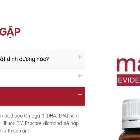
 GẶP
hất dinh dưỡng nào?
ồm acid béo Omega 3 (DHA, EPA) hàm
ếu, thuốc PM Procare diamond sẽ hấp
 là 1h sau ăn).