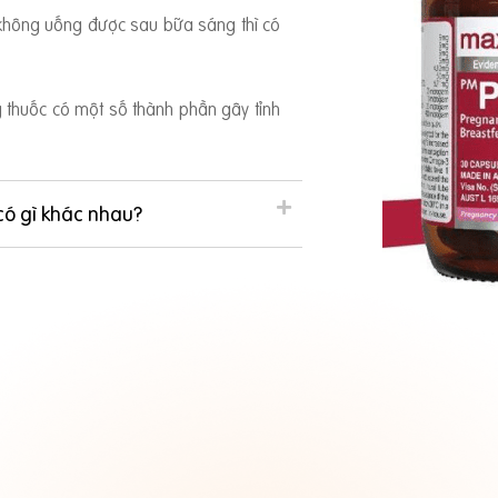
 không uống được sau bữa sáng thì có
ng thuốc có một số thành phần gây tỉnh
có gì khác nhau?