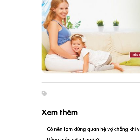
Xem thêm
Có nên tạm dừng quan hệ vợ chồng khi vợ
Uống mấy viên 1 ngày?