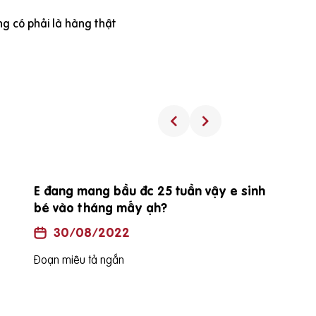
g có phải là hàng thật
E đang mang bầu đc 25 tuần vậy e sinh
bé vào tháng mấy ạh?
30/08/2022
Đoạn miêu tả ngắn