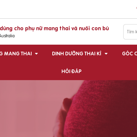
dùng cho phụ nữ mang thai và nuôi con bú
ustralia
G MANG THAI
DINH DƯỠNG THAI KÌ
GÓC C
HỎI ĐÁP