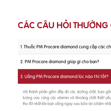
CÁC CÂU HỎI THƯỜNG
1. Thuốc PM Procare diamond cung cấp các c
2. PM Procare diamond giúp gì cho bạn?
3. Uống PM Procare diamond lúc nào thì tốt?
Với thành phần gồm đầy đủ các dưỡng chất, bao g
lượng cao cùng các vitamin và khoáng chất thiết y
thu tốt nhất khi bạn uống ngay sau bữa ăn (chậm nhất