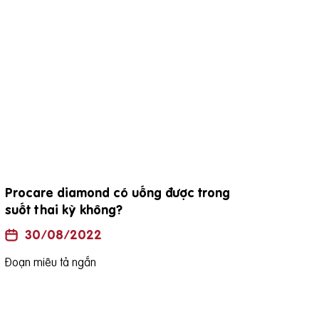
Procare diamond có uống được trong
đặc
suốt thai kỳ không?
30/08/2022
Đoạn
Đoạn miêu tả ngắn