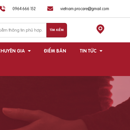
0964 666 152
vietnam.procare@gmail.com
HUYÊN GIA
ĐIỂM BÁN
TIN TỨC