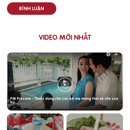
BÌNH LUẬN
VIDEO MỚI NHẤT
PM Procare – Thuốc dùng cho các bà mẹ mang thai và cho con
bú