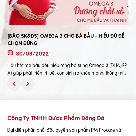
[BÁO SK&ĐS] OMEGA 3 CHO BÀ BẦU – HIỂU ĐỦ ĐỂ
CHỌN ĐÚNG
30/08/2022
Hầu hết mẹ bầu đều hiểu rằng bổ sung Omega 3 (DHA, EP
t
A) giúp phát triển trí tuệ, con sinh ra khỏe mạnh, thông mìn
ô
h. Tuy nhiên, bổ sung Omega 3 bằng cách nào? Chọn loại n
ào để an toàn và đạt hiệu quả tốt thì không phải mẹ bầu nà
o cũng hiểu rõBài viết trên báo Sức Khỏe và Đời Sống mới đ
ây phân tích những điểm quan trọng nhất, theo cách dễ nhậ
n biết nhất giúp mẹ dễ dàng áp dụng và chọn lựa được Om
Công Ty TNHH Dược Phẩm Đông Đô
e
ega 3 (DHA,EPA) tốt - phù hợp với mình.Theo đó, mẹ bầu cầ
n lưu ý những điểm quan trọng sau: Thực phẩm có cung cấ
Đại diện phân phối độc quyền sản phẩm PM Procare và
p Omega 3 (DHA, EPA) là cá nước lạnh như cá hồi, cá ngừ,