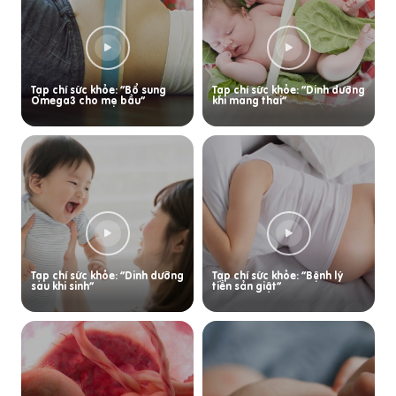
Tạp chí sức khỏe: “Bổ sung
Tạp chí sức khỏe: “Dinh dưỡng
Omega3 cho mẹ bầu”
khi mang thai”
Tạp chí sức khỏe: “Dinh dưỡng
Tạp chí sức khỏe: “Bệnh lý
sau khi sinh”
tiền sản giật”