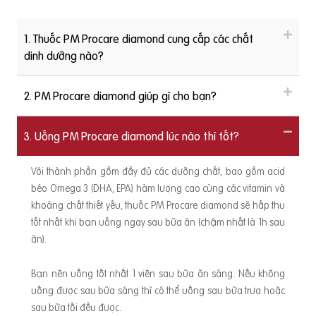
1. Thuốc PM Procare diamond cung cấp các chất
dinh dưỡng nào?
2. PM Procare diamond giúp gì cho bạn?
3. Uống PM Procare diamond lúc nào thì tốt?
Với thành phần gồm đầy đủ các dưỡng chất, bao gồm acid
béo Omega 3 (DHA, EPA) hàm lượng cao cùng các vitamin và
khoáng chất thiết yếu, thuốc PM Procare diamond sẽ hấp thu
tốt nhất khi bạn uống ngay sau bữa ăn (chậm nhất là 1h sau
ăn).
Bạn nên uống tốt nhất 1 viên sau bữa ăn sáng. Nếu không
uống được sau bữa sáng thì có thể uống sau bữa trưa hoặc
sau bữa tối đều được.