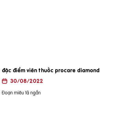
đặc điểm viên thuốc procare diamond
Uốn
là h
30/08/2022
Đoạn miêu tả ngắn
Đoạn