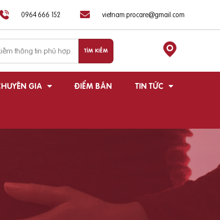
0964 666 152
vietnam.procare@gmail.com
HUYÊN GIA
ĐIỂM BÁN
TIN TỨC