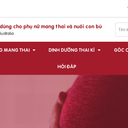
dùng cho phụ nữ mang thai và nuôi con bú
ustralia
G MANG THAI
DINH DƯỠNG THAI KÌ
GÓC C
HỎI ĐÁP