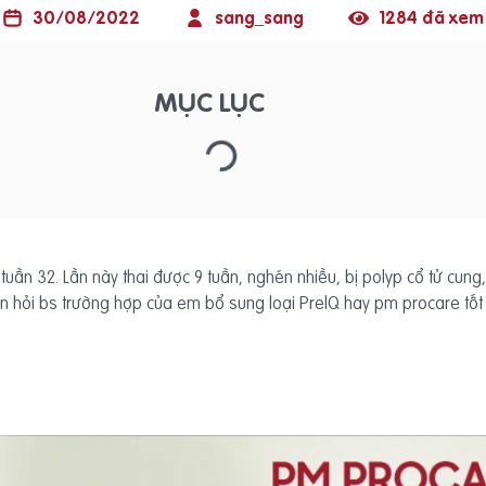
30/08/2022
sang_sang
1284 đã xem
MỤC LỤC
 tuần 32. Lần này thai được 9 tuần, nghén nhiều, bị polyp cổ tử cung,
in hỏi bs trường hợp của em bổ sung loại PrelQ hay pm procare tốt