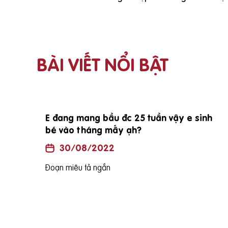
BÀI VIẾT NỔI BẬT
i vợ
E đang mang bầu đc 25 tuần vậy e sinh
bé vào tháng mấy ạh?
30/08/2022
Đoạn miêu tả ngắn