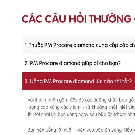
CÁC CÂU HỎI THƯỜNG
1. Thuốc PM Procare diamond cung cấp các c
2. PM Procare diamond giúp gì cho bạn?
3. Uống PM Procare diamond lúc nào thì tốt?
Với thành phần gồm đầy đủ các dưỡng chất, bao g
lượng cao cùng các vitamin và khoáng chất thiết y
thu tốt nhất khi bạn uống ngay sau bữa ăn (chậm nhất
Bạn nên uống tốt nhất 1 viên sau bữa ăn sáng. Nếu