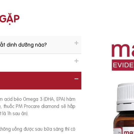
 GẶP
hất dinh dưỡng nào?
ồm acid béo Omega 3 (DHA, EPA) hàm
ếu, thuốc PM Procare diamond sẽ hấp
 là 1h sau ăn).
 không uống được sau bữa sáng thì có