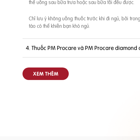
thể uống sau bữa trưa hoặc sau bữa tối đều được.
Chỉ lưu ý không uống thuốc trước khi đi ngủ, bởi tro
táo có thể khiến bạn khó ngủ.
4. Thuốc PM Procare và PM Procare diamond 
XEM THÊM