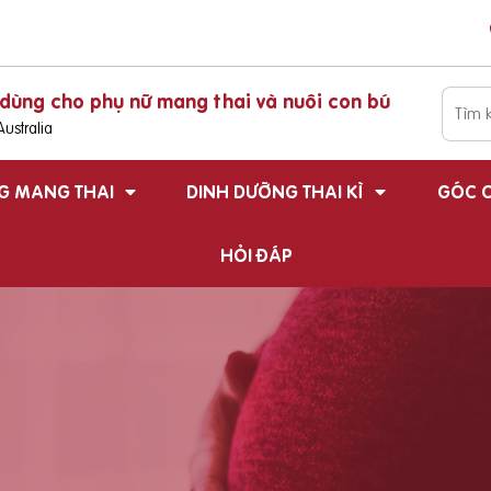
dùng cho phụ nữ mang thai và nuôi con bú
ustralia
G MANG THAI
DINH DƯỠNG THAI KÌ
GÓC C
HỎI ĐÁP