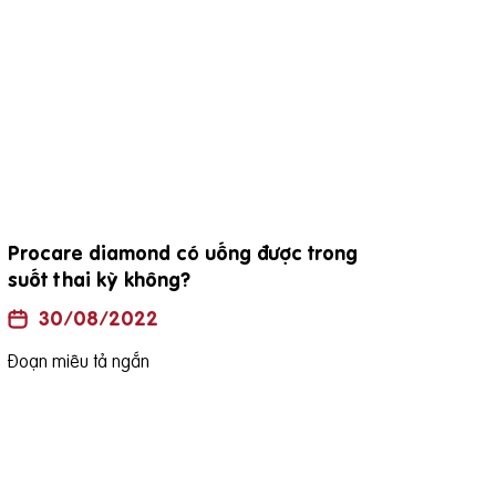
Procare diamond có uống được trong
đặc
suốt thai kỳ không?
30/08/2022
Đoạn
Đoạn miêu tả ngắn