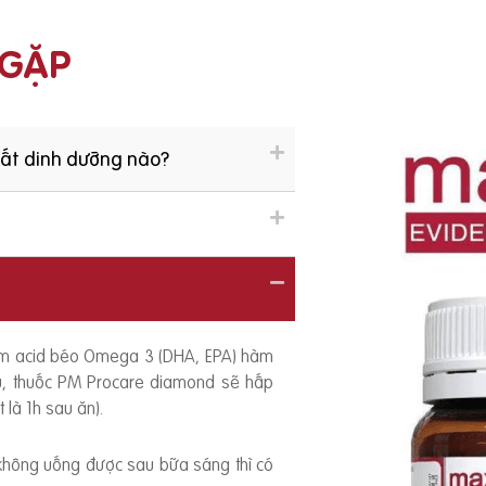
 GẶP
hất dinh dưỡng nào?
ồm acid béo Omega 3 (DHA, EPA) hàm
ếu, thuốc PM Procare diamond sẽ hấp
 là 1h sau ăn).
 không uống được sau bữa sáng thì có