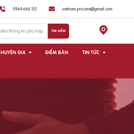
0964 666 152
vietnam.procare@gmail.com
HUYÊN GIA
ĐIỂM BÁN
TIN TỨC