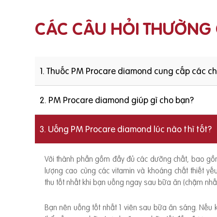
CÁC CÂU HỎI THƯỜNG
1. Thuốc PM Procare diamond cung cấp các c
2. PM Procare diamond giúp gì cho bạn?
3. Uống PM Procare diamond lúc nào thì tốt?
Với thành phần gồm đầy đủ các dưỡng chất, bao g
lượng cao cùng các vitamin và khoáng chất thiết y
thu tốt nhất khi bạn uống ngay sau bữa ăn (chậm nhất
Bạn nên uống tốt nhất 1 viên sau bữa ăn sáng. Nếu