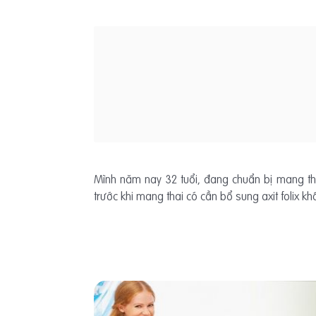
Mình năm nay 32 tuổi, đang chuẩn bị mang thai
trước khi mang thai có cần bổ sung axit folix kh