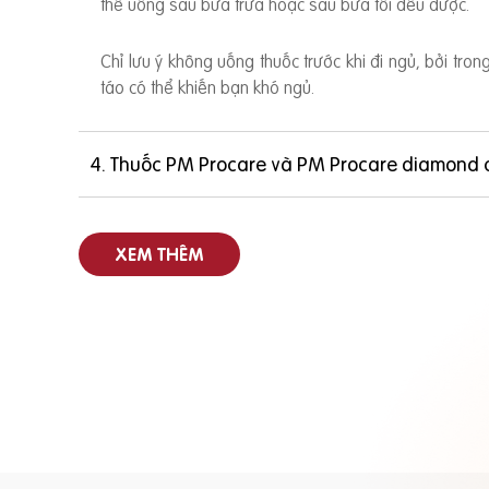
thể uống sau bữa trưa hoặc sau bữa tối đều được.
Chỉ lưu ý không uống thuốc trước khi đi ngủ, bởi tro
táo có thể khiến bạn khó ngủ.
4. Thuốc PM Procare và PM Procare diamond 
XEM THÊM