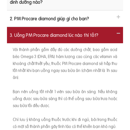
dinh dưỡng nào?
2. PM Procare diamond giúp gì cho bạn?
3. Uống PM Procare diamond lúc nào thì tốt?
Với thành phần gồm đầy đủ các dưỡng chất, bao gồm acid
béo Omega 3 (DHA, EPA) hàm lượng cao cùng các vitamin và
khoáng chất thiết yếu, thuốc PM Procare diamond sẽ hấp thu
tốt nhất khi bạn uống ngay sau bữa ăn (chậm nhất là 1h sau
ăn).
Bạn nên uống tốt nhất 1 viên sau bữa ăn sáng. Nếu không
uống được sau bữa sáng thì có thể uống sau bữa trưa hoặc
sau bữa tối đều được.
Chỉ lưu ý không uống thuốc trước khi đi ngủ, bởi trong thuốc
có một số thành phần gây tỉnh táo có thể khiến bạn khó ngủ.