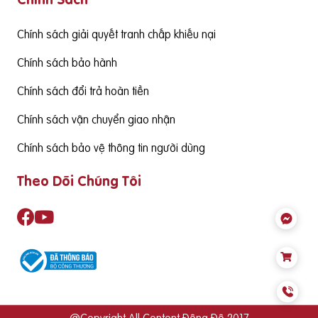
ể đảm bảo cùng thức ăn hàng ngày cung cấp đủ nhu cầu S
ản phẩm cần có nguồn gốc xuất xứ rõ ràng,
Chính sách giải quyết tranh chấp khiếu nại
Chính sách bảo hành
Chính sách đổi trả hoàn tiền
Chính sách vận chuyển giao nhận
Chính sách bảo vệ thông tin người dùng
Theo Dõi Chúng Tôi