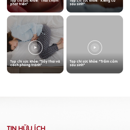
Tạp chí sức khỏe: “Thai chậm
Tạp chí sức khỏe: “Kiêng cữ
phát triển”
sau sinh”
Tạp chí sức khỏe: “Sảy thai và
Tạp chí sức khỏe: "Trầm cảm
cách phòng tránh”
sau sinh"
TIN HỮU ÍCH