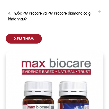
4. Thuốc PM Procare và PM Procare diamond có gì
khác nhau?
XEM THÊM