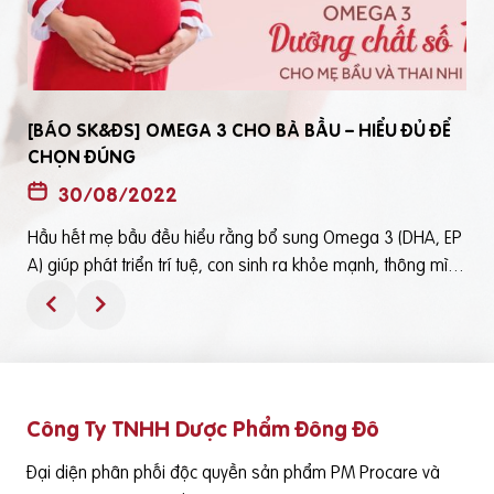
[BÁO SK&ĐS] OMEGA 3 CHO BÀ BẦU – HIỂU ĐỦ ĐỂ
CHỌN ĐÚNG
30/08/2022
Hầu hết mẹ bầu đều hiểu rằng bổ sung Omega 3 (DHA, EP
t
A) giúp phát triển trí tuệ, con sinh ra khỏe mạnh, thông mìn
ô
h. Tuy nhiên, bổ sung Omega 3 bằng cách nào? Chọn loại n
ào để an toàn và đạt hiệu quả tốt thì không phải mẹ bầu nà
o cũng hiểu rõBài viết trên báo Sức Khỏe và Đời Sống mới đ
ây phân tích những điểm quan trọng nhất, theo cách dễ nhậ
n biết nhất giúp mẹ dễ dàng áp dụng và chọn lựa được Om
Công Ty TNHH Dược Phẩm Đông Đô
e
ega 3 (DHA,EPA) tốt - phù hợp với mình.Theo đó, mẹ bầu cầ
n lưu ý những điểm quan trọng sau: Thực phẩm có cung cấ
Đại diện phân phối độc quyền sản phẩm PM Procare và
p Omega 3 (DHA, EPA) là cá nước lạnh như cá hồi, cá ngừ,