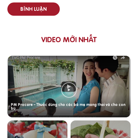
BÌNH LUẬN
VIDEO MỚI NHẤT
PM Procare – Thuốc dùng cho các bà mẹ mang thai và cho con
bú