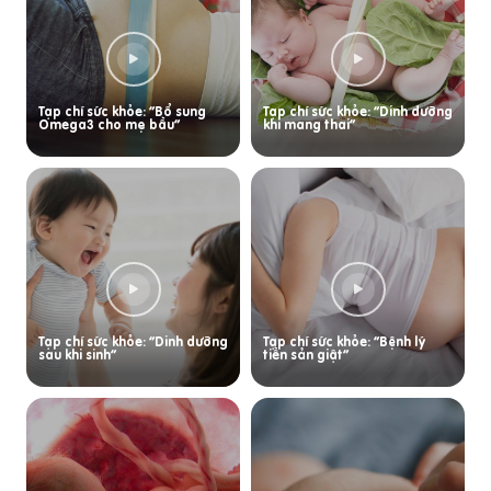
Tạp chí sức khỏe: “Bổ sung
Tạp chí sức khỏe: “Dinh dưỡng
Omega3 cho mẹ bầu”
khi mang thai”
Tạp chí sức khỏe: “Dinh dưỡng
Tạp chí sức khỏe: “Bệnh lý
sau khi sinh”
tiền sản giật”