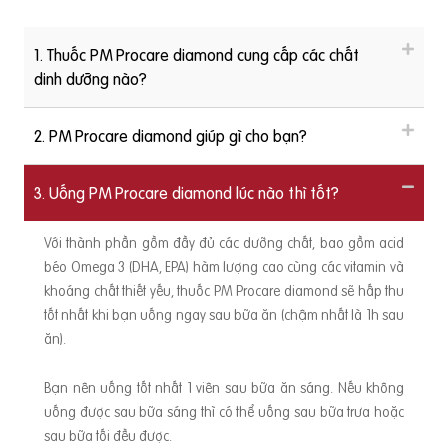
1. Thuốc PM Procare diamond cung cấp các chất
dinh dưỡng nào?
2. PM Procare diamond giúp gì cho bạn?
3. Uống PM Procare diamond lúc nào thì tốt?
Với thành phần gồm đầy đủ các dưỡng chất, bao gồm acid
béo Omega 3 (DHA, EPA) hàm lượng cao cùng các vitamin và
khoáng chất thiết yếu, thuốc PM Procare diamond sẽ hấp thu
tốt nhất khi bạn uống ngay sau bữa ăn (chậm nhất là 1h sau
ăn).
Bạn nên uống tốt nhất 1 viên sau bữa ăn sáng. Nếu không
uống được sau bữa sáng thì có thể uống sau bữa trưa hoặc
sau bữa tối đều được.