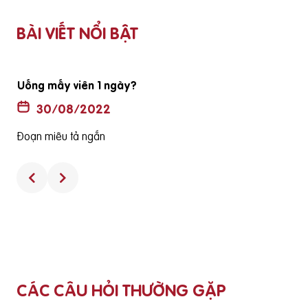
BÀI VIẾT NỔI BẬT
ợ lớn tuổi đã
Thuốc không có hộp và hướng dẫn sử dụng 
hàng thật
30/08/2022
Đoạn miêu tả ngắn
CÁC CÂU HỎI THƯỜNG GẶP