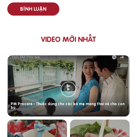
BÌNH LUẬN
VIDEO MỚI NHẤT
PM Procare – Thuốc dùng cho các bà mẹ mang thai và cho con
bú