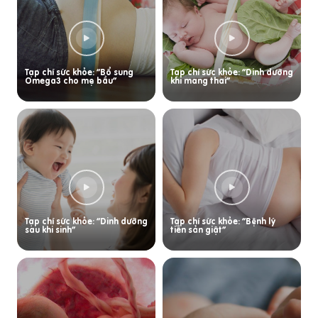
Tạp chí sức khỏe: “Bổ sung
Tạp chí sức khỏe: “Dinh dưỡng
Omega3 cho mẹ bầu”
khi mang thai”
Tạp chí sức khỏe: “Dinh dưỡng
Tạp chí sức khỏe: “Bệnh lý
sau khi sinh”
tiền sản giật”