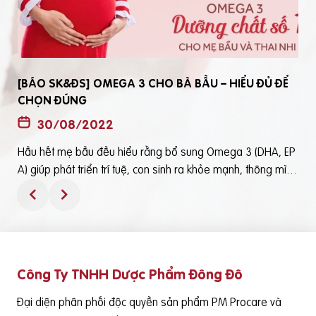
[BÁO SK&ĐS] OMEGA 3 CHO BÀ BẦU – HIỂU ĐỦ ĐỂ
CHỌN ĐÚNG
30/08/2022
Hầu hết mẹ bầu đều hiểu rằng bổ sung Omega 3 (DHA, EP
t
A) giúp phát triển trí tuệ, con sinh ra khỏe mạnh, thông mìn
ô
h. Tuy nhiên, bổ sung Omega 3 bằng cách nào? Chọn loại n
ào để an toàn và đạt hiệu quả tốt thì không phải mẹ bầu nà
o cũng hiểu rõBài viết trên báo Sức Khỏe và Đời Sống mới đ
ây phân tích những điểm quan trọng nhất, theo cách dễ nhậ
n biết nhất giúp mẹ dễ dàng áp dụng và chọn lựa được Om
Công Ty TNHH Dược Phẩm Đông Đô
e
ega 3 (DHA,EPA) tốt - phù hợp với mình.Theo đó, mẹ bầu cầ
n lưu ý những điểm quan trọng sau: Thực phẩm có cung cấ
Đại diện phân phối độc quyền sản phẩm PM Procare và
p Omega 3 (DHA, EPA) là cá nước lạnh như cá hồi, cá ngừ,