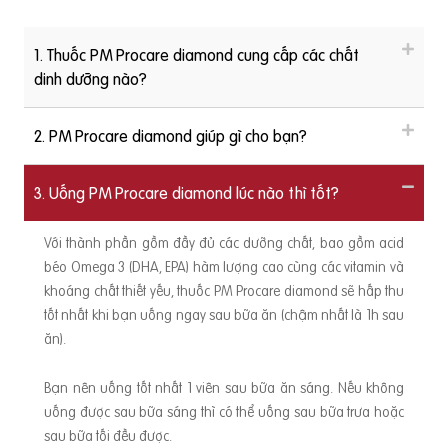
1. Thuốc PM Procare diamond cung cấp các chất
dinh dưỡng nào?
2. PM Procare diamond giúp gì cho bạn?
3. Uống PM Procare diamond lúc nào thì tốt?
Với thành phần gồm đầy đủ các dưỡng chất, bao gồm acid
béo Omega 3 (DHA, EPA) hàm lượng cao cùng các vitamin và
khoáng chất thiết yếu, thuốc PM Procare diamond sẽ hấp thu
tốt nhất khi bạn uống ngay sau bữa ăn (chậm nhất là 1h sau
ăn).
Bạn nên uống tốt nhất 1 viên sau bữa ăn sáng. Nếu không
uống được sau bữa sáng thì có thể uống sau bữa trưa hoặc
sau bữa tối đều được.