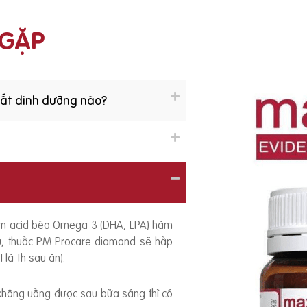
 GẶP
hất dinh dưỡng nào?
ồm acid béo Omega 3 (DHA, EPA) hàm
ếu, thuốc PM Procare diamond sẽ hấp
 là 1h sau ăn).
 không uống được sau bữa sáng thì có