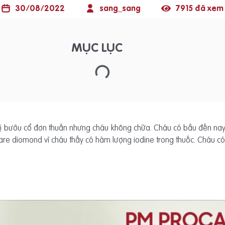
30/08/2022
sang_sang
7915 đã xem
MỤC LỤC
ị bướu cổ đơn thuần nhưng cháu không chữa. Cháu có bầu đến nay l
are diomond vì cháu thấy có hàm lượng iodine trong thuốc. Cháu c