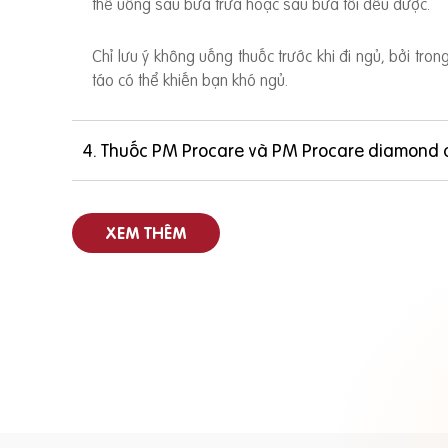
thể uống sau bữa trưa hoặc sau bữa tối đều được.
Chỉ lưu ý không uống thuốc trước khi đi ngủ, bởi tro
táo có thể khiến bạn khó ngủ.
4. Thuốc PM Procare và PM Procare diamond 
XEM THÊM