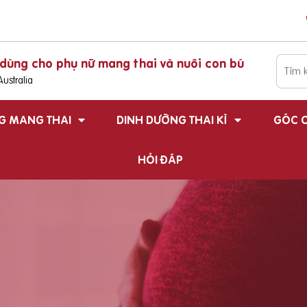
dùng cho phụ nữ mang thai và nuôi con bú
ustralia
G MANG THAI
DINH DƯỠNG THAI KÌ
GÓC C
HỎI ĐÁP