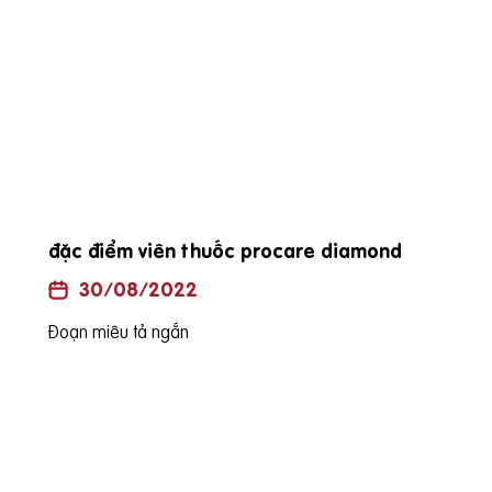
đặc điểm viên thuốc procare diamond
Uốn
là h
30/08/2022
Đoạn miêu tả ngắn
Đoạn