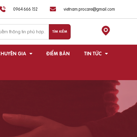
0964 666 152
vietnam.procare@gmail.com
HUYÊN GIA
ĐIỂM BÁN
TIN TỨC