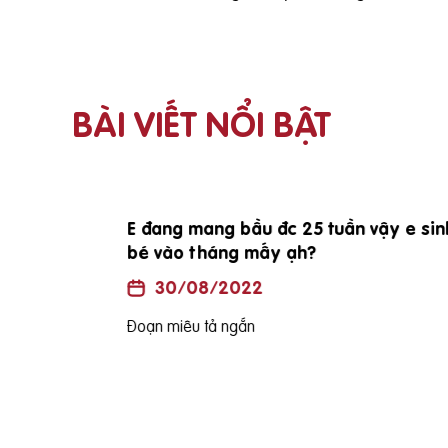
BÀI VIẾT NỔI BẬT
i vợ
E đang mang bầu đc 25 tuần vậy e sinh
bé vào tháng mấy ạh?
30/08/2022
Đoạn miêu tả ngắn