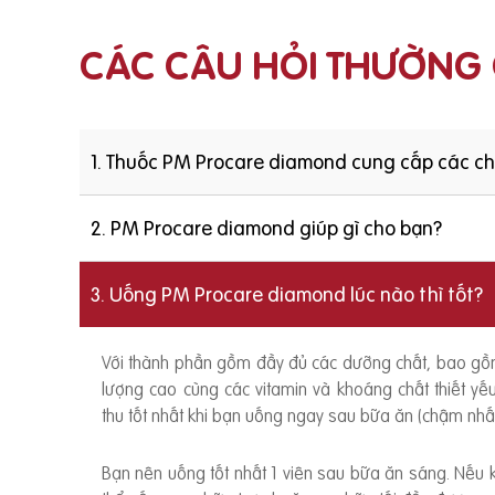
CÁC CÂU HỎI THƯỜNG
1. Thuốc PM Procare diamond cung cấp các c
2. PM Procare diamond giúp gì cho bạn?
3. Uống PM Procare diamond lúc nào thì tốt?
Với thành phần gồm đầy đủ các dưỡng chất, bao g
lượng cao cùng các vitamin và khoáng chất thiết y
thu tốt nhất khi bạn uống ngay sau bữa ăn (chậm nhất
Bạn nên uống tốt nhất 1 viên sau bữa ăn sáng. Nếu