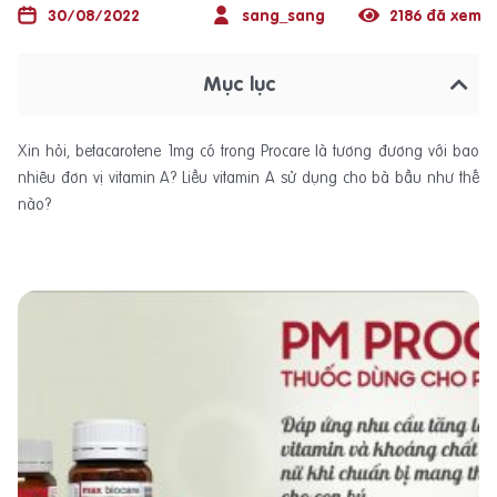
30/08/2022
sang_sang
2186 đã xem
Mục lục
Xin hỏi, betacarotene 1mg có trong Procare là tương đương với bao
nhiêu đơn vị vitamin A? Liều vitamin A sử dụng cho bà bầu như thế
nào?