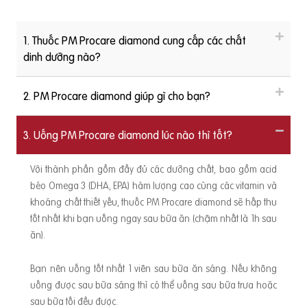
1. Thuốc PM Procare diamond cung cấp các chất
dinh dưỡng nào?
2. PM Procare diamond giúp gì cho bạn?
3. Uống PM Procare diamond lúc nào thì tốt?
Với thành phần gồm đầy đủ các dưỡng chất, bao gồm acid
béo Omega 3 (DHA, EPA) hàm lượng cao cùng các vitamin và
khoáng chất thiết yếu, thuốc PM Procare diamond sẽ hấp thu
tốt nhất khi bạn uống ngay sau bữa ăn (chậm nhất là 1h sau
ăn).
Bạn nên uống tốt nhất 1 viên sau bữa ăn sáng. Nếu không
uống được sau bữa sáng thì có thể uống sau bữa trưa hoặc
sau bữa tối đều được.