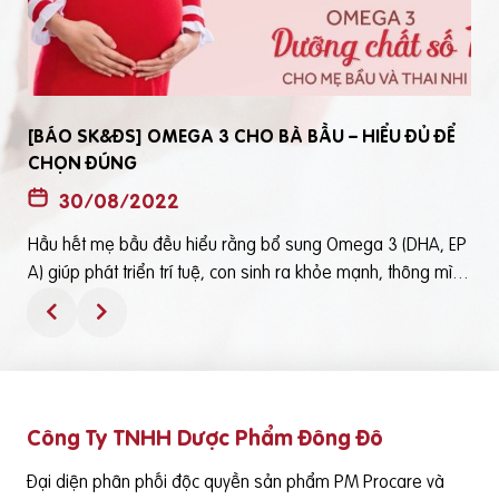
[BÁO SK&ĐS] OMEGA 3 CHO BÀ BẦU – HIỂU ĐỦ ĐỂ
CHỌN ĐÚNG
30/08/2022
Hầu hết mẹ bầu đều hiểu rằng bổ sung Omega 3 (DHA, EP
t
A) giúp phát triển trí tuệ, con sinh ra khỏe mạnh, thông mìn
ô
h. Tuy nhiên, bổ sung Omega 3 bằng cách nào? Chọn loại n
ào để an toàn và đạt hiệu quả tốt thì không phải mẹ bầu nà
o cũng hiểu rõBài viết trên báo Sức Khỏe và Đời Sống mới đ
ây phân tích những điểm quan trọng nhất, theo cách dễ nhậ
n biết nhất giúp mẹ dễ dàng áp dụng và chọn lựa được Om
Công Ty TNHH Dược Phẩm Đông Đô
e
ega 3 (DHA,EPA) tốt - phù hợp với mình.Theo đó, mẹ bầu cầ
n lưu ý những điểm quan trọng sau: Thực phẩm có cung cấ
Đại diện phân phối độc quyền sản phẩm PM Procare và
p Omega 3 (DHA, EPA) là cá nước lạnh như cá hồi, cá ngừ,