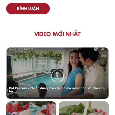
BÌNH LUẬN
VIDEO MỚI NHẤT
PM Procare – Thuốc dùng cho các bà mẹ mang thai và cho con
bú