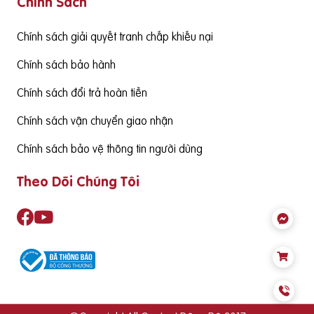
Chính Sách
g cấp hàm lượng DHA cần đạt từ 130mgDHA/ngày trở lên đ
ể đảm bảo cùng thức ăn hàng ngày cung cấp đủ nhu cầu S
ản phẩm cần có nguồn gốc xuất xứ rõ ràng,
Chính sách giải quyết tranh chấp khiếu nại
Chính sách bảo hành
Chính sách đổi trả hoàn tiền
Chính sách vận chuyển giao nhận
Chính sách bảo vệ thông tin người dùng
Theo Dõi Chúng Tôi