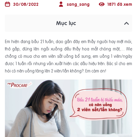
30/08/2022
sang_sang
1871 đã xem
Mục lục
Em hiện đang bầu 21 tuần, dạo gần đây em thấy người hay mệt mỏi,
thở gấp, đứng lên ngồi xuống đều thấy hoa mắt chóng mặt,… Mẹ
chồng có mua cho em viên sắt uống bổ sung, em uống 1 viên/ngày
được 1 tuần rồi nhưng vẫn xuất hiện các dấu hiệu trên. Bác sĩ cho em
hỏi có nên uống tăng lên 2 viên/lần không?. Em cảm ơn!