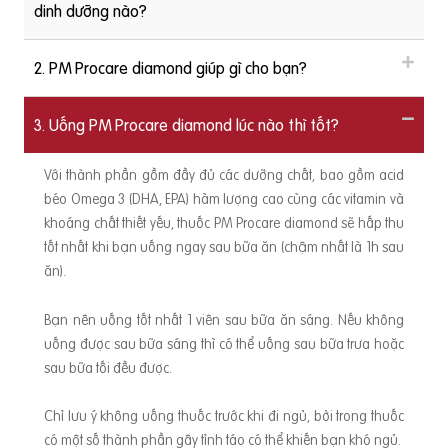
dinh dưỡng nào?
2. PM Procare diamond giúp gì cho bạn?
3. Uống PM Procare diamond lúc nào thì tốt?
Với thành phần gồm đầy đủ các dưỡng chất, bao gồm acid
béo Omega 3 (DHA, EPA) hàm lượng cao cùng các vitamin và
khoáng chất thiết yếu, thuốc PM Procare diamond sẽ hấp thu
tốt nhất khi bạn uống ngay sau bữa ăn (chậm nhất là 1h sau
ăn).
Bạn nên uống tốt nhất 1 viên sau bữa ăn sáng. Nếu không
uống được sau bữa sáng thì có thể uống sau bữa trưa hoặc
sau bữa tối đều được.
Chỉ lưu ý không uống thuốc trước khi đi ngủ, bởi trong thuốc
có một số thành phần gây tỉnh táo có thể khiến bạn khó ngủ.