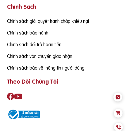
Chính Sách
g cấp hàm lượng DHA cần đạt từ 130mgDHA/ngày trở lên đ
ể đảm bảo cùng thức ăn hàng ngày cung cấp đủ nhu cầu S
ản phẩm cần có nguồn gốc xuất xứ rõ ràng,
Chính sách giải quyết tranh chấp khiếu nại
Chính sách bảo hành
Chính sách đổi trả hoàn tiền
Chính sách vận chuyển giao nhận
Chính sách bảo vệ thông tin người dùng
Theo Dõi Chúng Tôi