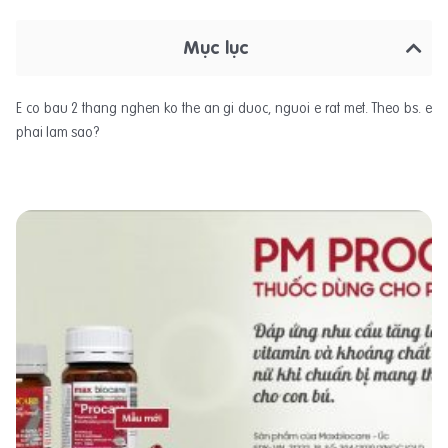
Mục lục
E co bau 2 thang nghen ko the an gi duoc, nguoi e rat met. Theo bs. e
phai lam sao?