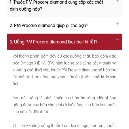
1. Thuốc PM Procare diamond cung cấp các chất
dinh dưỡng nào?
2. PM Procare diamond giúp gì cho bạn?
3. Uống PM Procare diamond lúc nào thì tốt?
Với thành phần gồm đầy đủ các dưỡng chất, bao gồm acid
béo Omega 3 (DHA, EPA) hàm lượng cao cùng các vitamin và
khoáng chất thiết yếu, thuốc PM Procare diamond sẽ hấp thu
tốt nhất khi bạn uống ngay sau bữa ăn (chậm nhất là 1h sau
ăn).
Bạn nên uống tốt nhất 1 viên sau bữa ăn sáng. Nếu không
uống được sau bữa sáng thì có thể uống sau bữa trưa hoặc
sau bữa tối đều được.
Chỉ lưu ý không uống thuốc trước khi đi ngủ, bởi trong thuốc