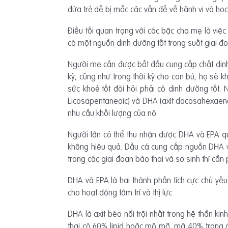
đứa trẻ dễ bị mắc các vấn đề về hành vi và học
Điều tối quan trọng với các bậc cha mẹ là việc
có một nguồn dinh dưỡng tốt trong suốt giai đoạ
Người mẹ cần được bắt đầu cung cấp chất dinh d
kỳ, cũng như trong thời kỳ cho con bú, họ sẽ k
sức khoẻ tốt đòi hỏi phải có dinh dưỡng tốt. 
Eicosapentaneoic) và DHA (axít docosahexaeno
nhu cầu khối lượng của nó.
Người lớn có thể thu nhận được DHA và EPA qua 
không hiệu quả. Dầu cá cung cấp nguồn DHA và E
trong các giai đoạn bào thai và sơ sinh thì cần 
DHA và EPA là hai thành phần tích cực chủ yếu
cho hoạt động tâm trí và thị lực
DHA là axit béo nổi trội nhất trong hệ thần ki
thai có 60% lipid hoặc mô mỡ, mà 40% trong đ