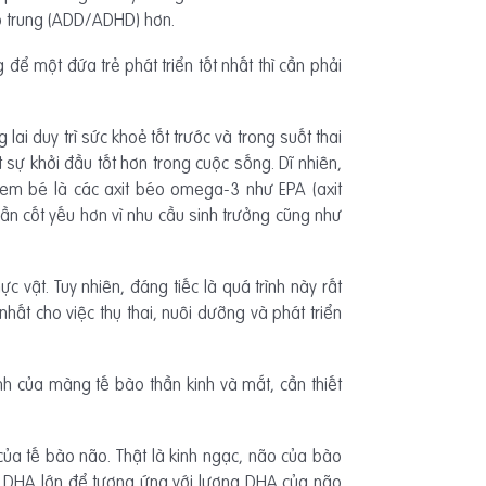
ập trung (ADD/ADHD) hơn.
để một đứa trẻ phát triển tốt nhất thì cần phải
i duy trì sức khoẻ tốt trước và trong suốt thai
 sự khởi đầu tốt hơn trong cuộc sống. Dĩ nhiên,
à em bé là các axit béo omega-3 như EPA (axit
n cốt yếu hơn vì nhu cầu sinh trưởng cũng như
 vật. Tuy nhiên, đáng tiếc là quá trình này rất
hất cho việc thụ thai, nuôi dưỡng và phát triển
h của màng tế bào thần kinh và mắt, cần thiết
 của tế bào não. Thật là kinh ngạc, não của bào
hu DHA lớn để tương ứng với lượng DHA của não