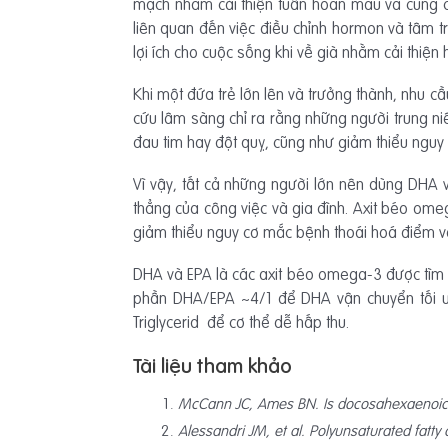
mạch nhằm cải thiện tuần hoàn máu và cung cấp
liên quan đến việc điều chỉnh hormon và tâm tr
lợi ích cho cuộc sống khi về già nhằm cải thiệ
Khi một đứa trẻ lớn lên và trưởng thành, nhu cầ
cứu lâm sàng chỉ ra rằng những người trung ni
đau tim hay đột quỵ, cũng như giảm thiểu nguy
Vì vậy, tất cả những người lớn nên dùng DHA v
thẳng của công việc và gia đình. Axit béo ome
giảm thiểu nguy cơ mắc bệnh thoái hoá điểm và
DHA và EPA là các axit béo omega-3 được tìm t
phần DHA/EPA ~4/1 để DHA vận chuyển tối ưu
Triglycerid để cơ thể dễ hấp thu.
Tài liệu tham khảo
McCann JC, Ames BN. Is docosahexaenoic 
Alessandri JM, et al. Polyunsaturated fatt