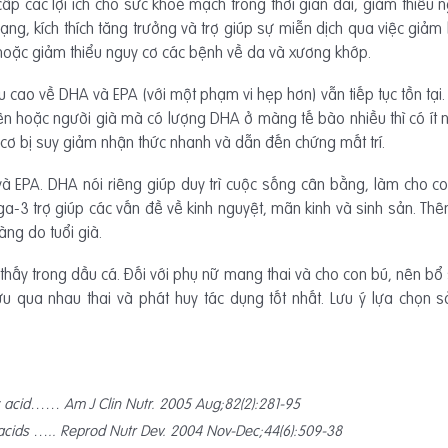
 các lợi ích cho sức khoẻ mạch trong thời gian dài, giảm thiểu n
ạng, kích thích tăng trưởng và trợ giúp sự miễn dịch qua việc giảm
n hoặc giảm thiểu nguy cơ các bệnh về da và xương khớp.
u cao về DHA và EPA (với một phạm vi hẹp hơn) vẫn tiếp tục tồn tại.
ên hoặc người già mà có lượng DHA ở màng tế bào nhiều thì có ít 
 cơ bị suy giảm nhận thức nhanh và dẫn đến chứng mất trí.
à EPA. DHA nói riêng giúp duy trì cuộc sống cân bằng, làm cho co
ga-3 trợ giúp các vấn đề về kinh nguyệt, mãn kinh và sinh sản. Th
ng do tuổi già.
hấy trong dầu cá. Đối với phụ nữ mang thai và cho con bú, nên bổ
 qua nhau thai và phát huy tác dụng tốt nhất. Lưu ý lựa chọ
acid…… Am J Clin Nutr. 2005 Aug;82(2):281-95
y acids ….. Reprod Nutr Dev. 2004 Nov-Dec;44(6):509-38