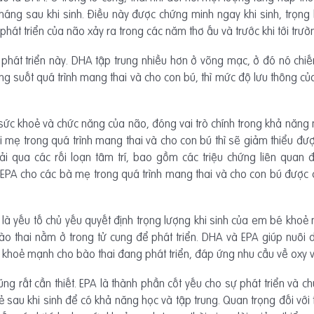
c tháng sau khi sinh. Điều này được chứng minh ngay khi sinh, tr
hát triển của não xảy ra trong các năm thơ ấu và trước khi tới trườ
h phát triển này. DHA tập trung nhiều hơn ở võng mạc, ở đó nó chiế
ong suốt quá trình mang thai và cho con bú, thì mức độ lưu thông c
sức khoẻ và chức năng của não, đóng vai trò chính trong khả năng 
mẹ trong quá trình mang thai và cho con bú thì sẽ giảm thiểu đượ
rải qua các rối loạn tâm trí, bao gồm các triệu chứng liên quan 
PA cho các bà mẹ trong quá trình mang thai và cho con bú được chỉ 
 là yếu tố chủ yếu quyết định trọng lượng khi sinh của em bé khoẻ
bào thai nằm ở trong tử cung để phát triển. DHA và EPA giúp nuô
i khoẻ mạnh cho bào thai đang phát triển, đáp ứng nhu cầu về oxy 
cũng rất cần thiết. EPA là thành phần cốt yếu cho sự phát triển và
trẻ sau khi sinh để có khả năng học và tập trung. Quan trọng đối với 