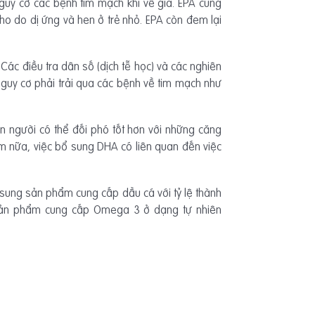
guy cơ các bệnh tim mạch khi về già. EPA cũng
 ho do dị ứng và hen ở trẻ nhỏ. EPA còn đem lại
 Các điều tra dân số (dịch tễ học) và các nghiên
nguy cơ phải trải qua các bệnh về tim mạch như
n người có thể đối phó tốt hơn với những căng
êm nữa, việc bổ sung DHA có liên quan đến việc
 sung sản phẩm cung cấp dầu cá với tỷ lệ thành
n sản phẩm cung cấp Omega 3 ở dạng tự nhiên