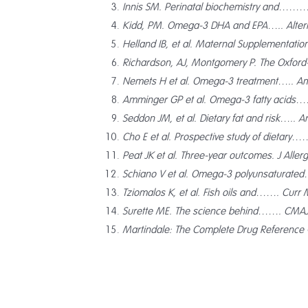
Innis SM. Perinatal biochemistry and……… J
Kidd, PM. Omega-3 DHA and EPA….. Altern
Helland IB, et al. Maternal Supplementati
Richardson, AJ, Montgomery P. The Oxford
Nemets H et al. Omega-3 treatment….. Am
Amminger GP et al. Omega-3 fatty acids…
Seddon JM, et al. Dietary fat and risk….. A
Cho E et al. Prospective study of dietary…
Peat JK et al. Three-year outcomes. J Alle
Schiano V et al. Omega-3 polyunsaturated
Tziomalos K, et al. Fish oils and……. Curr
Surette ME. The science behind……. CMAJ. 
Martindale: The Complete Drug Reference