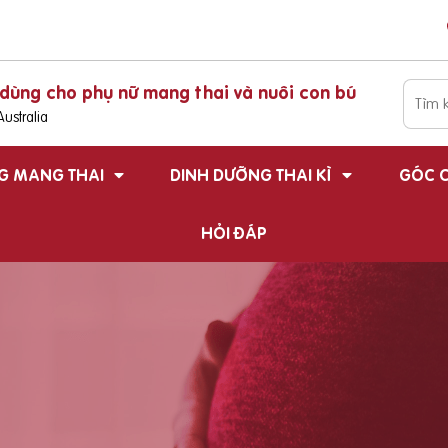
dùng cho phụ nữ mang thai và nuôi con bú
ustralia
G MANG THAI
DINH DƯỠNG THAI KÌ
GÓC C
HỎI ĐÁP