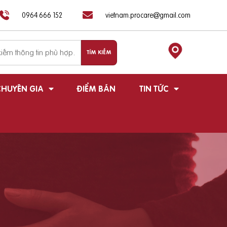
0964 666 152
vietnam.procare@gmail.com
HUYÊN GIA
ĐIỂM BÁN
TIN TỨC