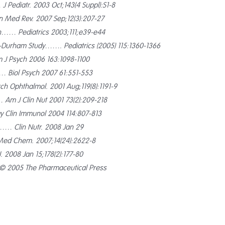
 Pediatr. 2003 Oct;143(4 Suppl):S1-8
 Med Rev. 2007 Sep;12(3):207-27
on…… Pediatrics 2003;111;e39-e44
-Durham Study……. Pediatrics (2005) 115:1360-1366
 J Psych 2006 163:1098-1100
… Biol Psych 2007 61:551-553
rch Ophthalmol. 2001 Aug;119(8):1191-9
… Am J Clin Nut 2001 73(2):209-218
rgy Clin Immunol 2004 114:807-813
…… Clin Nutr. 2008 Jan 29
 Med Chem. 2007;14(24):2622-8
2008 Jan 15;178(2):177-80
 © 2005 The Pharmaceutical Press