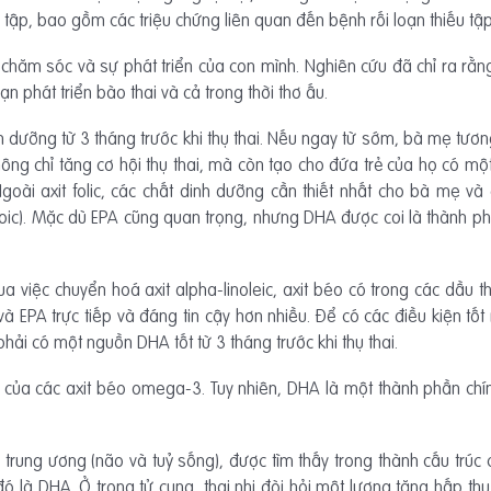
 tập, bao gồm các triệu chứng liên quan đến bệnh rối loạn thiếu t
 chăm sóc và sự phát triển của con mình. Nghiên cứu đã chỉ ra rằng 
n phát triển bào thai và cả trong thời thơ ấu.
ưỡng từ 3 tháng trước khi thụ thai. Nếu ngay từ sớm, bà mẹ tương la
hông chỉ tăng cơ hội thụ thai, mà còn tạo cho đứa trẻ của họ có một
Ngoài axit folic, các chất dinh dưỡng cần thiết nhất cho bà mẹ v
ic). Mặc dù EPA cũng quan trọng, nhưng DHA được coi là thành phầ
việc chuyển hoá axit alpha-linoleic, axit béo có trong các dầu thực
PA trực tiếp và đáng tin cậy hơn nhiều. Để có các điều kiện tốt n
phải có một nguồn DHA tốt từ 3 tháng trước khi thụ thai.
 của các axit béo omega-3. Tuy nhiên, DHA là một thành phần chín
nh trung ương (não và tuỷ sống), được tìm thấy trong thành cấu trúc
ó là DHA. Ở trong tử cung, thai nhi đòi hỏi một lượng tăng hấp t