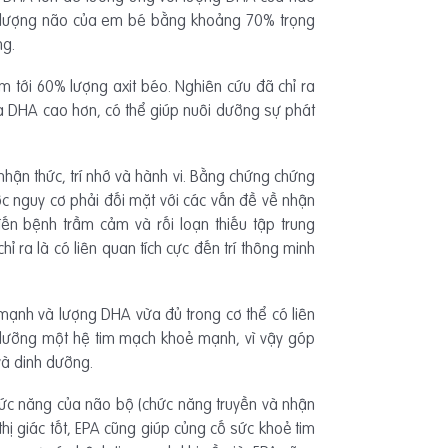
ọng lượng não của em bé bằng khoảng 70% trọng
ng.
m tới 60% lượng axit béo. Nghiên cứu đã chỉ ra
ủa DHA cao hơn, có thể giúp nuôi dưỡng sự phát
nhận thức, trí nhớ và hành vi. Bằng chứng chứng
c nguy cơ phải đối mặt với các vấn đề về nhận
đến bệnh trầm cảm và rối loạn thiếu tập trung
ra là có liên quan tích cực đến trí thông minh
 mạnh và lượng DHA vừa đủ trong cơ thể có liên
i dưỡng một hệ tim mạch khoẻ mạnh, vì vậy góp
và dinh dưỡng.
 chức năng của não bộ (chức năng truyền và nhận
thị giác tốt, EPA cũng giúp củng cố sức khoẻ tim