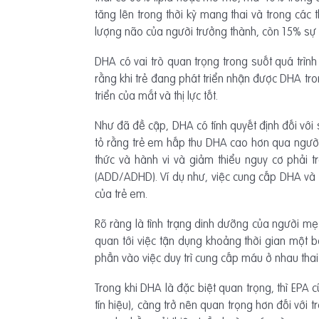
tăng lên trong thời kỳ mang thai và trong cá
lượng não của người trưởng thành, còn 15% sự p
DHA có vai trò quan trọng trong suốt quá trìn
rằng khi trẻ đang phát triển nhận được DHA tr
triển của mắt và thị lực tốt.
Như đã đề cập, DHA có tính quyết định đối với 
tỏ rằng trẻ em hấp thu DHA cao hơn qua người 
thức và hành vi và giảm thiểu nguy cơ phải t
(ADD/ADHD). Ví dụ như, việc cung cấp DHA và E
của trẻ em.
Rõ ràng là tình trạng dinh dưỡng của người mẹ
quan tới việc tận dụng khoảng thời gian một 
phần vào việc duy trì cung cấp máu ở nhau tha
Trong khi DHA là đặc biệt quan trọng, thì EPA 
tín hiệu), càng trở nên quan trọng hơn đối với 