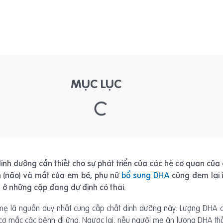
MỤC LỤC
nh dưỡng cần thiết cho sự phát triển của các hệ cơ quan của c
nh (não) và mắt của em bé, phụ nữ
bổ sung DHA
cũng đem lại 
 ở những cặp đang dự định có thai.
 mẹ là nguồn duy nhất cung cấp chất dinh dưỡng này. Lượng DHA ca
 cơ mắc các bệnh dị ứng. Ngược lại, nếu người mẹ ăn lượng DHA thấp