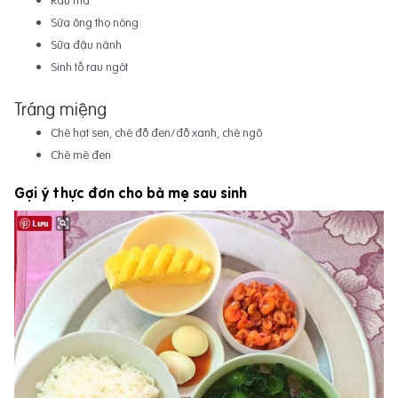
Rau má
Sữa ông thọ nóng
Sữa đậu nành
Sinh tố rau ngót
Tráng miệng
Chè hạt sen, chè đỗ đen/đỗ xanh, chè ngô
Chè mè đen
Gợi ý thực đơn cho bà mẹ sau sinh