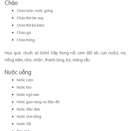
Cháo
Cháo lươn, nước gừng:
Cháo thịt lợn xay
Cháo thịt bò băm
Cháo gà
Cháo trứng
Hoa quả: chuối sứ (chín) hấp trong nồi cơm (đã sôi cạn nước), na,
hồng xiêm, nho, nhãn , thanh long, bơ, mãng cầu.
Nước uống
Nước cam
Nước táo
Nước ngó sen
Nứơc gạo rang và đậu đỏ
Nước đậu đen
Nước chè vằng
Nước Vối