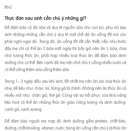
[toc]
Thực đơn sau sinh cần chú ý những gì?
Để đảm bảo có đủ sữa và duy trì nguồn sữa cho con bú, phụ nữ sau
sinh không những cần chú ý duy trì một chế độ ăn uống tốt mà còn
phải nghỉ ngơi đủ. Trong đó, ăn uống tốt rất cần thiết, nếu như trước
đây mẹ chỉ có thể ăn 3 bữa một ngày thì bây giờ nên ăn 5 bữa, chia
nhỏ lượng thức ăn, phối hợp nhiều loại thức ăn để đảm bảo dinh
dưỡng cho cơ thể. Bên cạnh đó mẹ nên nhớ chú ý uống nhiều nước và
có thể uống thêm sữa uống thêm sữa.
Trong 1 – 2 ngày đầu sau khi sinh, tốt nhất mẹ nên ăn các loại thức ăn
nhẹ, dễ tiêu như: cháo, mì, trứng gà là chính. Không nên ăn thức ăn có
nhiều mỡ như: chân giò, thịt gà. Cùng với sự hồi phục của khả năng
tiêu hoá có thể ăn những thức ăn giàu năng lượng và dinh dưỡng:
canh gà, canh xương….
Để đảm bảo người mẹ nạp đủ dinh dưỡng gồm protein, chất béo,
đường, chất khoáng, vitamin, nước, trong ăn uống cần chú ý là thức ăn