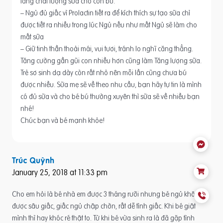
tăng chất lượng sữa cho con bú.
– Ngủ đủ giấc vì Prolactin tiết ra để kích thích sự tạo sữa chỉ
được tiết ra nhiều trong lúc Ngủ nếu như mất Ngủ sẽ làm cho
mất sữa
– Giữ tinh thần thoải mái, vui tươi, tránh lo nghĩ căng thẳng.
Tăng cường gần gũi con nhiều hơn cũng làm Tăng lượng sữa.
Trẻ sơ sinh dạ dày còn rất nhỏ nên mỗi lần cũng chưa bú
được nhiều. Sữa mẹ sẽ về theo nhu cầu, bạn hãy tự tin là mình
có đủ sữa và cho bé bú thường xuyên thì sữa sẽ về nhiều bạn
nhé!
Chúc bạn và bé mạnh khỏe!
Trúc Quỳnh
January 25, 2018 at 11:33 pm
Cho em hỏi là bé nhà em được 3 tháng rưỡi nhưng bé ngủ không
được sâu giấc, giấc ngủ chập chờn, rất dễ tỉnh giấc. Khi bé giật
mình thì hay khóc ré thật to. Từ khi bé vừa sinh ra là đã gặp tình