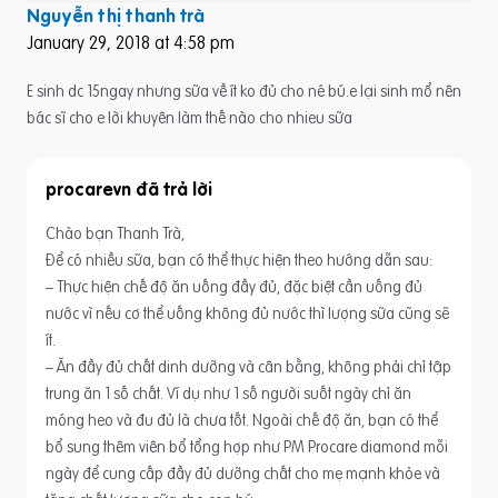
Nguyễn thị thanh trà
January 29, 2018 at 4:58 pm
E sinh dc 15ngay nhưng sữa về ít ko đủ cho né bú.e lại sinh mổ nên
bác sĩ cho e lời khuyên làm thế nào cho nhieu sữa
procarevn
Chào bạn Thanh Trà,
Để có nhiều sữa, bạn có thể thực hiện theo hướng dẫn sau:
– Thực hiện chế độ ăn uống đầy đủ, đặc biệt cần uống đủ
nước vì nếu cơ thể uống không đủ nước thì lượng sữa cũng sẽ
ít.
– Ăn đầy đủ chất dinh dưỡng và cân bằng, không phải chỉ tập
trung ăn 1 số chất. Ví dụ như 1 số người suốt ngày chỉ ăn
móng heo và đu đủ là chưa tốt. Ngoài chế độ ăn, bạn có thể
bổ sung thêm viên bổ tổng hợp như PM Procare diamond mỗi
ngày để cung cấp đầy đủ dưỡng chất cho mẹ mạnh khỏe và