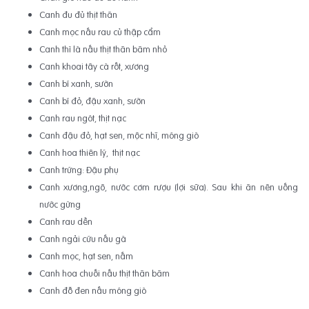
Canh đu đủ thịt thăn
Canh mọc nấu rau củ thập cẩm
Canh thì là nấu thịt thăn băm nhỏ
Canh khoai tây cà rốt, xương
Canh bí xanh, sườn
Canh bí đỏ, đậu xanh, sườn
Canh rau ngót, thịt nạc
Canh đậu đỏ, hạt sen, mộc nhĩ, móng giò
Canh hoa thiên lý, thịt nạc
Canh trứng: Đậu phụ
Canh xương,ngô, nước cơm rượu (lợi sữa). Sau khi ăn nên uống
nước gừng
Canh rau dền
Canh ngải cứu nấu gà
Canh mọc, hạt sen, nấm
Canh hoa chuối nấu thịt thăn băm
Canh đỗ đen nấu móng giò