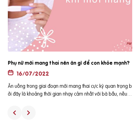
Phụ nữ mới mang thai nên ăn gì để con khỏe mạnh?
16/07/2022
Ăn uống trong giai đoạn mới mang thai cực kỳ quan trọng b
ê
ởi đây là khoảng thời gian nhạy cảm nhất với bà bầu, nếu ă
h
n uống sai cách có thể dẫn đến hậu quả khôn lường như sả
y thai, thai nhi bị dị tật... mẹ bầu cần hết sức cẩn thận về chế
độ dinh dưỡng cũng như sinh hoạt để con yêu an toàn, khỏ
e mạnh. Vậy phụ nữ mới mang thai nên ăn gì để an toàn ch
o con?[toc]1. Những dưỡng chất cần bổ sung khi mới mang t