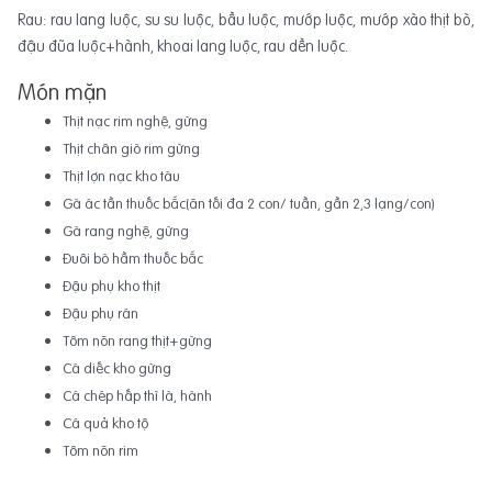
Rau: rau lang luộc, su su luộc, bầu luộc, mướp luộc, mướp xào thịt bò,
đậu đũa luộc+hành, khoai lang luộc, rau dền luộc.
Món mặn
Thịt nạc rim nghệ, gừng
Thịt chân giò rim gừng
Thịt lợn nạc kho tàu
Gà ác tần thuốc bắc(ăn tối đa 2 con/ tuần, gần 2,3 lạng/con)
Gà rang nghệ, gừng
Đuôi bò hầm thuốc bắc
Đậu phụ kho thịt
Đậu phụ rán
Tôm nõn rang thịt+gừng
Cá diếc kho gừng
Cá chép hấp thì là, hành
Cá quả kho tộ
Tôm nõn rim