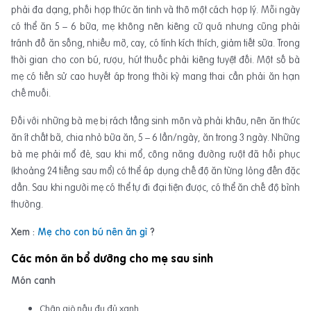
phải đa dạng, phối hợp thức ăn tinh và thô một cách hợp lý. Mỗi ngày
có thể ăn 5 – 6 bữa, mẹ không nên kiêng cữ quá nhưng cũng phải
tránh đồ ăn sống, nhiều mỡ, cay, có tính kích thích, giảm tiết sữa. Trong
thời gian cho con bú, rượu, hút thuốc phải kiêng tuyệt đối. Một số bà
mẹ có tiền sử cao huyết áp trong thời kỳ mang thai cần phải ăn hạn
chế muối.
Đối với những bà mẹ bị rách tầng sinh môn và phải khâu, nên ăn thức
ăn ít chất bã, chia nhỏ bữa ăn, 5 – 6 lần/ngày, ăn trong 3 ngày. Những
bà mẹ phải mổ đẻ, sau khi mổ, công năng đường ruột đã hồi phục
(khoảng 24 tiếng sau mổ) có thể áp dụng chế độ ăn từng lỏng đến đặc
dần. Sau khi người mẹ có thể tự đi đại tiện được, có thể ăn chế độ bình
thường.
Xem :
Mẹ cho con bú nên ăn gì
?
Các món ăn bổ dưỡng cho mẹ sau sinh
Món canh
Chân giò nấu đu đủ xanh