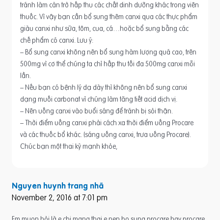
tránh làm cản trở hấp thu các chất dinh dưỡng khác trong viên
thuốc. Vì vậy bạn cần bổ sung thêm canxi qua các thực phẩm
giàu canxi như sữa, tôm, cua, cá…hoặc bổ sung bằng các
chế phẩm có canxi. Lưu ý:
– Bổ sung canxi không nên bổ sung hàm lượng quá cao, trên
500mg vì cơ thể chúng ta chỉ hấp thu tối đa 500mg canxi mỗi
lần.
– Nếu bạn có bệnh lý dạ dày thì không nên bổ sung canxi
dạng muối carbonat vì chúng làm tăng tiết acid dịch vị.
– Nên uống canxi vào buổi sáng để tránh bị sỏi thận.
– Thời điểm uống canxi phải cách xa thời điểm uống Procare
và các thuốc bổ khác. (sáng uống canxi, trưa uống Procare).
Chúc bạn một thai kỳ mạnh khỏe,
Nguyen huynh trang nhã
November 2, 2016 at 7:01 pm
Em muon hỏi là e cbi mang thai e nen bo sung procare hay procare