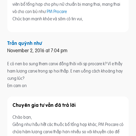
viên bổ tổng hợp cho phụ nữ chuẩn bị mang thai, mang thai
và cho con bú như
PM Procare
Chúc bạn mạnh khỏe và sớm có tin vui,
Trần quỳnh như
November 2, 2016 at 7:04 pm
E có nen bo sung them canxi đồng thời với sp procare k? Vì e thấy
ham lượng canxi trong sp hoi thấp. E nen uống cách khoảng hay
cung lúc?
Em cam on
Chuyên gia tư vấn
Chào bạn,
Giống như hầu hết các thuốc bổ tổng hợp khác, PM Procare có
chứa hàm lượng canxi thấp hơn nhiều so với khuyến cáo để