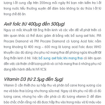
lượng I-ốt cung cấp trên 200mcg mỗi ngày thì bạn nên kiểm tra I-ốt
trong nước tiểu thường xuyên để đảm bảo không bị dư thừa I-ốt từ
trong chế độ ăn.
Axit folic (từ 400μg đến 500μg)
Nguy cơ mắc khuyết tật ống thần kinh và các vấn đề về phát triển có
liên quan khác có thể được giảm đi bằng việc bổ sung axit folic. PM
Procare Diamond và PM Procare Diamond có lượng Acid folic nằm
trong khoảng từ 400 mcg – 600 mcg là lượng acid Folic được WHO
khuyến cáo đủ dùng cho phụ nữ mang thai để phòng ngừa khuyết tật
ống thần kinh ở trẻ. Việc
bổ sung axit folic khi mang thai
có liên quan
đến việc cải thiện chất lượng phôi và cơ hội mang thai ở những phụ nữ
đang tiến hành điều trị IVF/ICSI.
Vitamin D3 (từ 2.5μg đến 5μg)
Vitamin D cần thiết cho sự hấp thu và phân bổ canxi trong xương của
mẹ và bào thai (cũng như trong sữa mẹ). Ngay cả khi phụ nữ đã có đủ
lượng canxi, nhưng họ vẫn cần phải có đủ lượng vitamin D để đảm
bảo chắc chắn rằng nó đã được hấp thu vào trong máu và từ máu vào