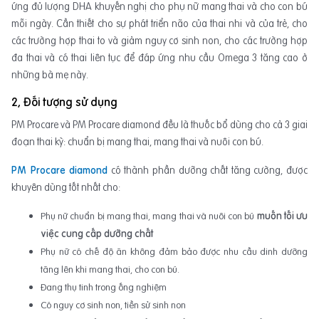
ứng đủ lượng DHA khuyến nghị cho phụ nữ mang thai và cho con bú
mỗi ngày. Cần thiết cho sự phát triển não của thai nhi và của trẻ, cho
các trường hợp thai to và giảm nguy cơ sinh non, cho các trường hợp
đa thai và có thai liên tục để đáp ứng nhu cầu Omega 3 tăng cao ở
những bà mẹ này.
2, Đối tượng sử dụng
PM Procare và PM Procare diamond đều là thuốc bổ dùng cho cả 3 giai
đoạn thai kỳ: chuẩn bị mang thai, mang thai và nuôi con bú.
PM Procare diamond
có thành phần dưỡng chất tăng cường, được
khuyên dùng tốt nhất cho:
Phụ nữ chuẩn bị mang thai, mang thai và nuôi con bú
muốn tối ưu
việc cung cấp dưỡng chất
Phụ nữ có chế độ ăn không đảm bảo được nhu cầu dinh dưỡng
tăng lên khi mang thai, cho con bú.
Đang thụ tinh trong ống nghiệm
Có nguy cơ sinh non, tiền sử sinh non