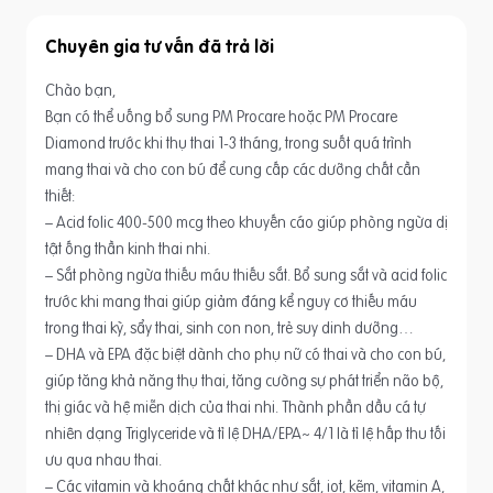
Chuyên gia tư vấn
Chào bạn,
Bạn có thể uống bổ sung PM Procare hoặc PM Procare
Diamond trước khi thụ thai 1-3 tháng, trong suốt quá trình
mang thai và cho con bú để cung cấp các dưỡng chất cần
thiết:
– Acid folic 400-500 mcg theo khuyến cáo giúp phòng ngừa dị
tật ống thần kinh thai nhi.
– Sắt phòng ngừa thiếu máu thiếu sắt. Bổ sung sắt và acid folic
trước khi mang thai giúp giảm đáng kể nguy cơ thiếu máu
trong thai kỳ, sẩy thai, sinh con non, trẻ suy dinh dưỡng…
– DHA và EPA đặc biệt dành cho phụ nữ có thai và cho con bú,
giúp tăng khả năng thụ thai, tăng cường sự phát triển não bộ,
thị giác và hệ miễn dịch của thai nhi. Thành phần dầu cá tự
nhiên dạng Triglyceride và tỉ lệ DHA/EPA~ 4/1 là tỉ lệ hấp thu tối
ưu qua nhau thai.
– Các vitamin và khoáng chất khác như sắt, iot, kẽm, vitamin A,