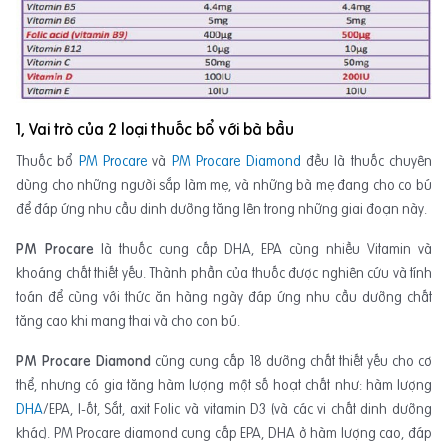
1, Vai trò của 2 loại thuốc bổ với bà bầu
Thuốc bổ
PM Procare
và
PM Procare Diamond
đều là thuốc chuyên
dùng cho những người sắp làm mẹ, và những bà mẹ đang cho co bú
để đáp ứng nhu cầu dinh dưỡng tăng lên trong những giai đoạn này.
PM Procare
là thuốc cung cấp DHA, EPA cùng nhiều Vitamin và
khoáng chất thiết yếu. Thành phần của thuốc được nghiên cứu và tính
toán để cùng với thức ăn hàng ngày đáp ứng nhu cầu dưỡng chất
tăng cao khi mang thai và cho con bú.
PM Procare Diamond
cũng cung cấp 18 dưỡng chất thiết yếu cho cơ
thể, nhưng có gia tăng hàm lượng một số hoạt chất như: hàm lượng
DHA
/EPA, I-ốt, Sắt, axit Folic và vitamin D3 (và các vi chất dinh dưỡng
khác). PM Procare diamond cung cấp EPA, DHA ở hàm lượng cao, đáp