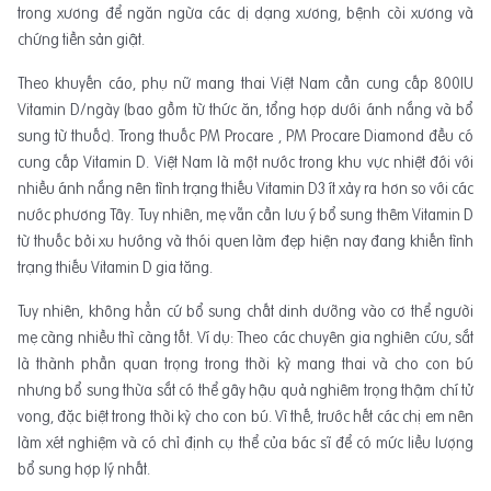
trong xương để ngăn ngừa các dị dạng xương, bệnh còi xương và
chứng tiền sản giật.
Theo khuyến cáo, phụ nữ mang thai Việt Nam cần cung cấp 800IU
Vitamin D/ngày (bao gồm từ thức ăn, tổng hợp dưới ánh nắng và bổ
sung từ thuốc). Trong thuốc PM Procare , PM Procare Diamond đều có
cung cấp Vitamin D. Việt Nam là một nước trong khu vực nhiệt đới với
nhiều ánh nắng nên tình trạng thiếu Vitamin D3 ít xảy ra hơn so với các
nước phương Tây. Tuy nhiên, mẹ vẫn cần lưu ý bổ sung thêm Vitamin D
từ thuốc bởi xu hướng và thói quen làm đẹp hiện nay đang khiến tình
trạng thiếu Vitamin D gia tăng.
Tuy nhiên, không hẳn cứ bổ sung chất dinh dưỡng vào cơ thể người
mẹ càng nhiều thì càng tốt. Ví dụ: Theo các chuyên gia nghiên cứu, sắt
là thành phần quan trọng trong thời kỳ mang thai và cho con bú
nhưng bổ sung thừa sắt có thể gây hậu quả nghiêm trọng thậm chí tử
vong, đặc biệt trong thời kỳ cho con bú. Vì thế, trước hết các chị em nên
làm xét nghiệm và có chỉ định cụ thể của bác sĩ để có mức liều lượng
bổ sung hợp lý nhất.