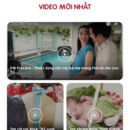
VIDEO MỚI NHẤT
PM Procare – Thuốc dùng cho các bà mẹ mang thai và cho con
bú
Tạp chí sức khỏe: “Bổ sung
Tạp chí sức khỏe: “Dinh dưỡng