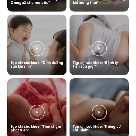
Omega3 cho mẹ bầu”
khi mang thai”
Tạp chí sức khỏe: “Dinh dưỡng
Tạp chí sức khỏe: “Bệnh lý
sau khi sinh”
tiền sản giật”
Tạp chí sức khỏe: “Thai chậm
Tạp chí sức khỏe: “Kiêng cữ
phát triển”
sau sinh”