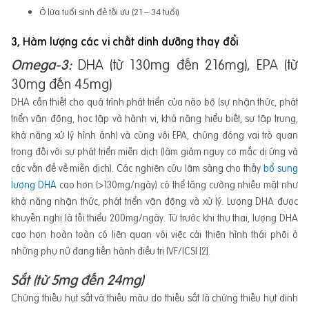
Ở lứa tuổi sinh đẻ tối ưu (21 – 34 tuổi)
3, Hàm lượng các vi chất dinh dưỡng thay đổi
Omega-3:
DHA (từ 130mg đến 216mg), EPA (từ
30mg đến 45mg)
DHA cần thiết cho quá trình phát triển của não bộ (sự nhận thức, phát
triển vận động, học tập và hành vi, khả năng hiểu biết, sự tập trung,
khả năng xử lý hình ảnh) và cùng với EPA, chúng đóng vai trò quan
trọng đối với sự phát triển miễn dịch (làm giảm nguy cơ mắc dị ứng và
các vấn đề về miễn dịch). Các nghiên cứu lâm sàng cho thấy
bổ sung
lượng DHA
cao hơn (>130mg/ngày) có thể tăng cường nhiều mặt như
khả năng nhận thức, phát triển vận động và xử lý. Lượng DHA được
khuyến nghị là tối thiểu 200mg/ngày. Từ trước khi thụ thai, lượng DHA
cao hơn hoàn toàn có liên quan với việc cải thiện hình thái phôi ở
những phụ nữ đang tiến hành điều trị IVF/ICSI [2].
Sắt (từ 5mg đến 24mg)
Chứng thiếu hụt sắt và thiếu máu do thiếu sắt là chứng thiếu hụt dinh