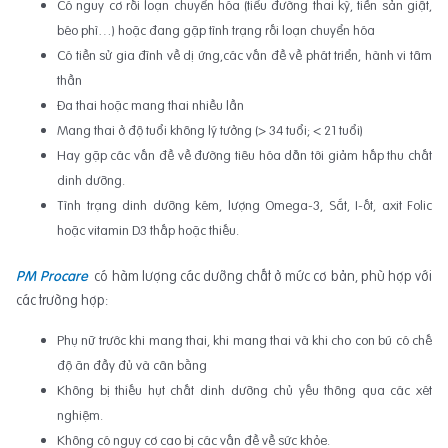
Có nguy cơ rối loạn chuyển hóa (tiểu đường thai kỳ, tiền sản giật,
béo phì…) hoặc đang gặp tình trạng rối loạn chuyển hóa
Có tiền sử gia đình về dị ứng,các vấn đề về phát triển, hành vi tâm
thần
Đa thai hoặc mang thai nhiều lần
Mang thai ở độ tuổi không lý tưởng (> 34 tuổi; < 21 tuổi)
Hay gặp các vấn đề về đường tiêu hóa dẫn tới giảm hấp thu chất
dinh dưỡng.
Tình trạng dinh dưỡng kém, lượng Omega-3, Sắt, I-ốt, axit Folic
hoặc vitamin D3 thấp hoặc thiếu.
PM Procare
có hàm lượng các dưỡng chất ở mức cơ bản, phù hợp với
các trường hợp:
Phụ nữ trước khi mang thai, khi mang thai và khi cho con bú có chế
độ ăn đầy đủ và cân bằng
Không bị thiếu hụt chất dinh dưỡng chủ yếu thông qua các xét
nghiệm.
Không có nguy cơ cao bị các vấn đề về sức khỏe.