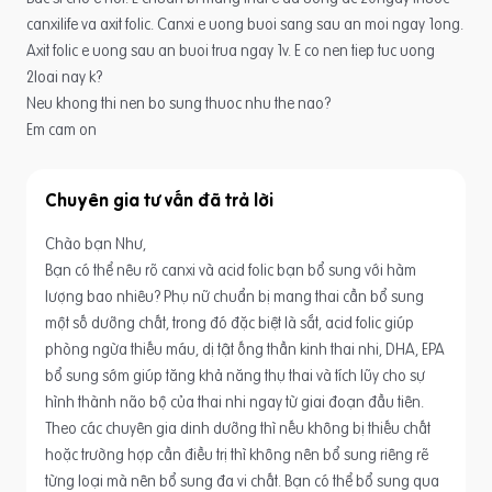
canxilife va axit folic. Canxi e uong buoi sang sau an moi ngay 1ong.
Axit folic e uong sau an buoi trua ngay 1v. E co nen tiep tuc uong
2loai nay k?
Neu khong thi nen bo sung thuoc nhu the nao?
Em cam on
Chuyên gia tư vấn
Chào bạn Như,
Bạn có thể nêu rõ canxi và acid folic bạn bổ sung với hàm
lượng bao nhiêu? Phụ nữ chuẩn bị mang thai cần bổ sung
một số dưỡng chất, trong đó đặc biệt là sắt, acid folic giúp
phòng ngừa thiếu máu, dị tật ống thần kinh thai nhi, DHA, EPA
bổ sung sớm giúp tăng khả năng thụ thai và tích lũy cho sự
hình thành não bộ của thai nhi ngay từ giai đoạn đầu tiên.
Theo các chuyên gia dinh dưỡng thì nếu không bị thiếu chất
hoặc trường hợp cần điều trị thì không nên bổ sung riêng rẽ
từng loại mà nên bổ sung đa vi chất. Bạn có thể bổ sung qua