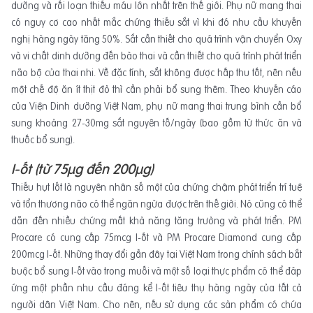
dưỡng và rối loạn thiếu máu lớn nhất trên thế giới. Phụ nữ mang thai
có nguy cơ cao nhất mắc chứng thiếu sắt vì khi đó nhu cầu khuyến
nghị hàng ngày tăng 50%. Sắt cần thiết cho quá trình vận chuyển Oxy
và vi chất dinh dưỡng đến bào thai và cần thiết cho quá trình phát triển
não bộ của thai nhi. Về đặc tính, sắt không được hấp thu tốt, nên nếu
một chế độ ăn ít thịt đỏ thì cần phải bổ sung thêm. Theo khuyến cáo
của Viện Dinh dưỡng Việt Nam, phụ nữ mang thai trung bình cần bổ
sung khoảng 27-30mg sắt nguyên tố/ngày (bao gồm từ thức ăn và
thuốc bổ sung).
I-ốt (từ 75μg đến 200μg)
Thiếu hụt Iốt là nguyên nhân số một của chứng chậm phát triển trí tuệ
và tổn thương não có thể ngăn ngừa được trên thế giới. Nó cũng có thể
dẫn đến nhiều chứng mất khả năng tăng trưởng và phát triển. PM
Procare có cung cấp 75mcg I-ốt và PM Procare Diamond cung cấp
200mcg I-ốt. Những thay đổi gần đây tại Việt Nam trong chính sách bắt
buộc bổ sung I-ốt vào trong muối và một số loại thực phẩm có thể đáp
ứng một phần nhu cầu đáng kể I-ốt tiêu thụ hàng ngày của tất cả
người dân Việt Nam. Cho nên, nếu sử dụng các sản phẩm có chứa