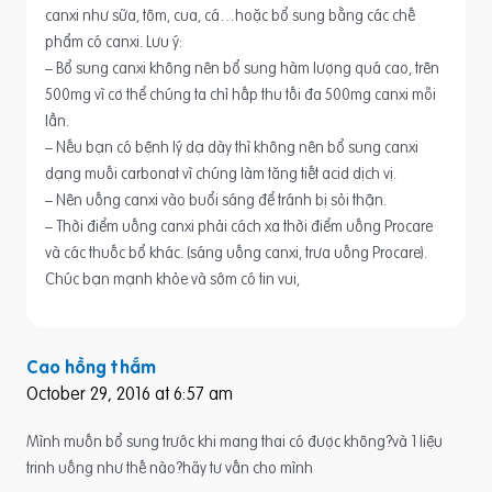
canxi như sữa, tôm, cua, cá…hoặc bổ sung bằng các chế
phẩm có canxi. Lưu ý:
– Bổ sung canxi không nên bổ sung hàm lượng quá cao, trên
500mg vì cơ thể chúng ta chỉ hấp thu tối đa 500mg canxi mỗi
lần.
– Nếu bạn có bệnh lý dạ dày thì không nên bổ sung canxi
dạng muối carbonat vì chúng làm tăng tiết acid dịch vị.
– Nên uống canxi vào buổi sáng để tránh bị sỏi thận.
– Thời điểm uống canxi phải cách xa thời điểm uống Procare
và các thuốc bổ khác. (sáng uống canxi, trưa uống Procare).
Chúc bạn mạnh khỏe và sớm có tin vui,
Cao hồng thắm
October 29, 2016 at 6:57 am
Mình muốn bổ sung trước khi mang thai có được không?và 1 liệu
trinh uống như thế nào?hãy tư vấn cho mình