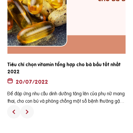
Tiêu chí chọn vitamin tổng hợp cho bà bầu tốt nhất
2022
20/07/2022
Để đáp ứng nhu cầu dinh dưỡng tăng lên của phụ nữ mang
ê
thai, cho con bú và phòng chống một số bệnh thường gặp
h
ở bà bầu cũng như các dị tật của thai nhi thì các loại viên uố
ng tổng hợp dành cho bà bầu thường được bác sỹ sản kho
a khuyên phụ nữ sử dụng. Tuy nhiên, sử dụng các viên uống
tổng hợp dành cho bà bầu như thế nào là đúng cách và nh