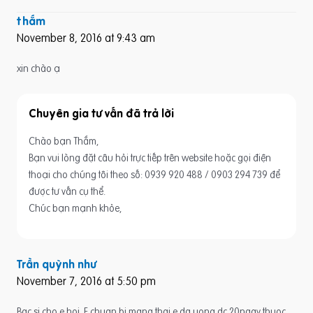
thắm
November 8, 2016 at 9:43 am
xin chào ạ
Chuyên gia tư vấn
Chào bạn Thắm,
Bạn vui lòng đặt câu hỏi trực tiếp trên website hoặc gọi điện
thoại cho chúng tôi theo số: 0939 920 488 / 0903 294 739 để
được tư vấn cụ thể.
Chúc bạn mạnh khỏe,
Trần quỳnh như
November 7, 2016 at 5:50 pm
Bac si cho e hoi. E chuan bi mang thai e da uong dc 20ngay thuoc