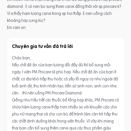
diamond.. E có nen bo sung them canxi đồng thời với sp procare k?
Vì e thấy ham lượng canxi trong sp hoi thấp. E nen uống cách
khoảng hay cung lúc?
Em cam on
Chuyên gia tư vấn
Chào bạn,
Nếu chế độ ăn của bạn tương đối đầy đủ thì bổ sung mỗi
ngày 1 viên PM Procare là phù hợp. Nếu chế độ ăn của bạn ít
chất, cơ địa khó hấp thu hoặc có yếu tố nguy cơ như ngoài độ
tuổi sinh đẻ, thụ tinh nhân tạo, tiền sử sinh non, sinh con nhẹ
cân…thì nên uống PM Procare Diamond.
Giống như hầu hết các thuốc bổ tổng hợp khác, PM Procare có
chứa hàm lượng canxi thấp hơn nhiều so với khuyến cáo cho
phụ nữ mang thai và cho con bú để tránh làm cản trở hấp thu
các chất dinh dưỡng khác trong viên thuốc. Vì vậy khi mang
thai bạn cần bổ sung thêm canxi qua các thực phẩm giàu