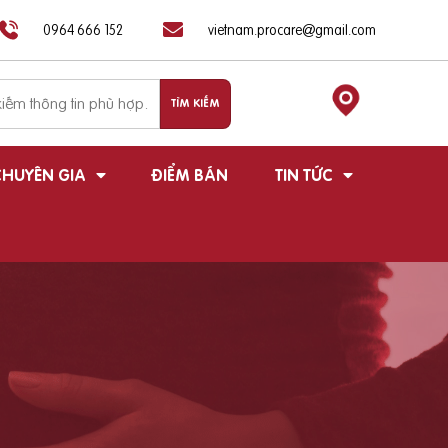
0964 666 152
vietnam.procare@gmail.com
HUYÊN GIA
ĐIỂM BÁN
TIN TỨC