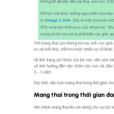
không tốt dễ dẫn đến sảy thai, sinh non, tỷ l
Để hạn chế được những nguy hiểm vừa nêu ở 
là
Omega 3
,
DHA
. Đây là một acid béo kh
93% acid béo không no của võng mạc. Như
mang lợi ích cho bé là phát triển các giác q
Tình trạng thai của những bà mẹ sinh con quá 
so với tuổi thai, chết lưu hoặc nhiều sự cố khác 
Về tình trạng sức khỏe của bé sau, nếu sinh bé
sẽ ảnh hưởng đến việc chăm sóc con cái, đặc 
3 – 5 năm.
Đặc biệt, nếu bạn mang thai trong thời gian ch
Mang thai trong thời gian đa
Nên tránh mang thai khi còn đang cho con bú 