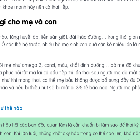
 khỏe mạnh hãy nên có thai tiếp.
 gì cho mẹ và con
máu, tăng huyết áp, tiền sản giật, đái tháo đường… trong thời gian
 Ở các thế hệ trước, nhiều bà mẹ sinh con quá cận kề nhiều lần là 
ười mẹ như omega 3, canxi, máu, chất dinh dưỡng… bà mẹ đã chuy
ưa phục hồi tốt mà lại có bầu tiếp thì lần thai sau người mẹ đã mấ
dụ như khi mang thai, cơ thể mẹ bầu không được bổ sung đầy đủ 
ão và nếu bị thiếu hụt sẽ bị mất đi 3% tế bào não. Người mẹ phải
ư thế nào
nên hầu hết các bạn đều quan tâm là cần chuẩn bị làm sao để thai kỳ 
inh con. Khi lớn tuổi, những chất oxy hóa trong cơ thể cao lên, khả n