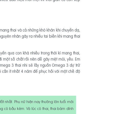
 mang thai và cả những khó khăn khi chuyển dạ,
nguyên nhân gây ra nhiều tai biến khi mang thai
ển qua con khá nhiều trong thời kì mang thai,
t đi một số chất rồi nên dễ gây mệt mỏi, yếu. Em
Omega 3 thai nhi sẽ lấy nguồn Omega 3 dự trữ
 cần ít nhất 4 năm để phục hồi với một chế độ
tốt nhất. Phụ nữ hiện nay thường lớn tuổi mới
ăng có bầu kém. Và lúc có thai, thai bám dính