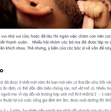
 vui nhà vui cửa, hoặc đẻ lâu thì ngán việc chăm con nên cực
o hết thanh xuân… Nhiều hội nhóm các bà mẹ đã được lập ra 
yến khích nhau. Thế nhưng, ý kiến của các bác sĩ về vấn đề nà
eo
và đã được ít nhất một năm thì bạn mới nên có thai lần nữa. Đối v
hưa ổn định, có thể dẫn đến biến chứng rạn, nứt vết mổ cũ. Nhiều t
gười mẹ. Vì vậy đối với trường hợp sinh mổ thì ít nhất là 2 – 3 nă
n thuận lợi (có cuộc sống gia đình êm ấm, được nuôi dưỡng tốt, khôn
u 3 – 5 năm. Tuy nhiên nếu người mẹ phải vất vả nuôi con và còn n