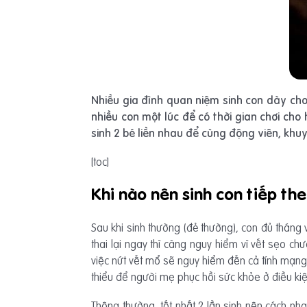
Nhiều gia đình quan niệm sinh con dày cho
nhiều con một lúc để có thời gian chơi ch
sinh 2 bé liền nhau để cùng động viên, khu
[toc]
Khi nào nên sinh con tiếp th
Sau khi sinh thường (đẻ thường), con đủ tháng 
thai lại ngay thì càng nguy hiểm vì vết sẹo c
việc nứt vết mổ sẽ nguy hiểm đến cả tính mạng n
thiểu để người mẹ phục hồi sức khỏe ở điều kiệ
Thông thường, tốt nhất 2 lần sinh nên cách nha