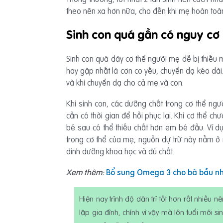
theo nên xa hơn nữa, cho đến khi mẹ hoàn toàn
Sinh con quá gần có nguy cơ
Sinh con quá dày cơ thể người mẹ dễ bị thiếu 
hay gặp nhất là cơn co yếu, chuyển dạ kéo dài.
và khi chuyển dạ cho cả mẹ và con.
Khi sinh con, các dưỡng chất trong cơ thể ng
cần có thời gian để hồi phục lại. Khi cơ thể ch
bé sau có thể thiếu chất hơn em bé đầu. Ví 
trong cơ thể của mẹ, nguồn dự trữ này nằm ở n
dinh dưỡng khoa học và đủ chất.
Xem thêm:
Bổ sung Omega 3 cho bà bầu nh
Hiện nay trình độ dân trí tốt hơn rất nhiều 
lập gia đình, chính vì vậy mà lớn tuổi mới s