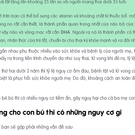
ệ dị tật tăng lên khoảng 25 lần so với người mang thai dưới 35 tuổi.
trên bạn có thể bổ sung các vitamin và khoáng chất từ thuốc bổ. m
ông no rất cần thiết, là thành phần quan trọng nhất của não bộ củ
 vậy não và võng mạc rất cần
DHA
. Ngoài ra nó là thành phần có t
uan, nhận thức của trẻ tốt, chuẩn bị cho thai kỳ khỏe mạnh và ra đời
gần nhau phụ thuộc nhiều vào sức khỏe và bệnh lý của người mẹ, t
xảy ra trong tiến trình chuyển dạ như suy thai, tử vong khi đẻ ra, tỷ 
 thứ hai dưới 2 năm thì tỷ lệ nguy cơ ốm đau, bệnh tật và tử vong
biệt là phục hồi sức khỏe người mẹ. Do đó, khoảng cách an toàn đ
o bé bú thì có nhiều nguy cơ tiềm ẩn, gây nguy hại cho cả ba mẹ con
ng cho con bú thì có những nguy cơ gì
vì bạn sẽ gặp phải những vấn đề sau