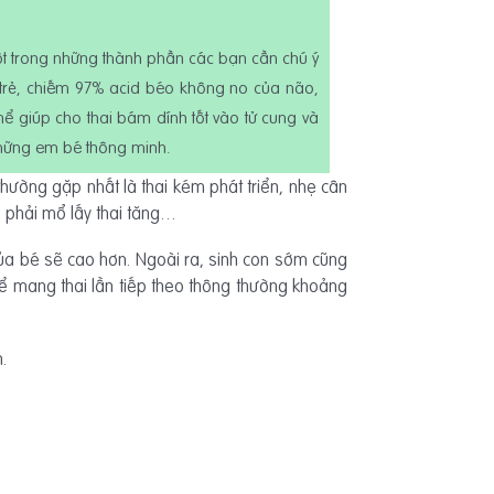
ột trong những thành phần các bạn cần chú ý
a trẻ, chiếm 97% acid béo không no của não,
hể giúp cho thai bám dính tốt vào tử cung và
 những em bé thông minh.
hường gặp nhất là thai kém phát triển, nhẹ cân
lệ phải mổ lấy thai tăng…
 của bé sẽ cao hơn. Ngoài ra, sinh con sớm cũng
ể mang thai lần tiếp theo thông thường khoảng
.