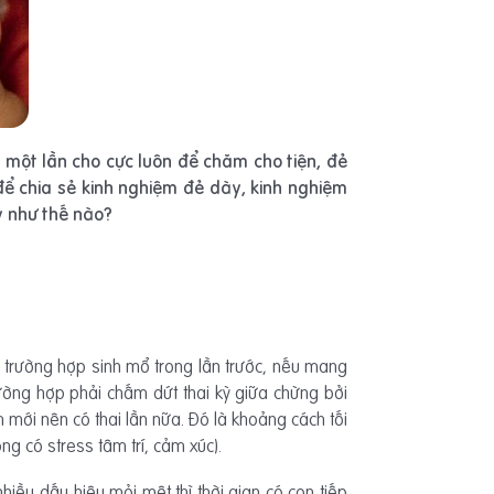
 một lần cho cực luôn để chăm cho tiện, đẻ
để chia sẻ kinh nghiệm đẻ dày, kinh nghiệm
y như thế nào?
ới trường hợp sinh mổ trong lần trước, nếu mang
rường hợp phải chấm dứt thai kỳ giữa chừng bởi
m mới nên có thai lần nữa. Đó là khoảng cách tối
g có stress tâm trí, cảm xúc).
hiều dấu hiệu mỏi mệt thì thời gian có con tiếp