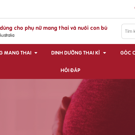
dùng cho phụ nữ mang thai và nuôi con bú
ustralia
G MANG THAI
DINH DƯỠNG THAI KÌ
GÓC C
HỎI ĐÁP