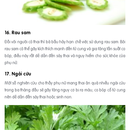
16. Rau sam
Đối với người có thai thì bà bầu hãy hạn chế việc sử dụng rau sam. Bởi
rau sam có thể gây kích thích mạnh đến tử cung và gia tăng tần suất co
bóp, điều này rất dễ dẫn đến sảy thai và nguy hiểm cho sức khỏe của
phụ nữ.
17. Ngải cứu
Một số nghiên cứu cho thấy phụ nữ mang thai ăn quá nhiều ngải cứu
trong ba tháng đầu sẽ gây tăng nguy cơ bị ra máu, co bóp cổ tử cung
nên dễ dẫn đến sảy thai hoặc sinh non.