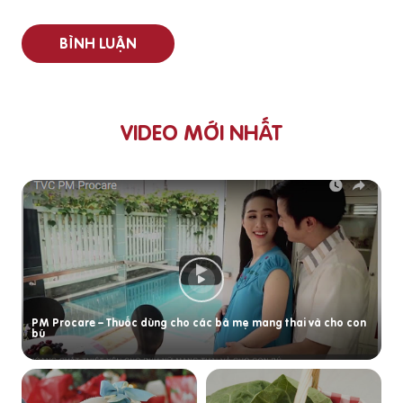
BÌNH LUẬN
VIDEO MỚI NHẤT
PM Procare – Thuốc dùng cho các bà mẹ mang thai và cho con
bú