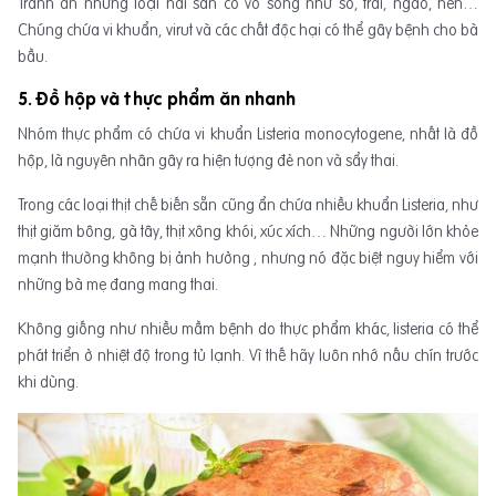
Tránh ăn những loại hải sản có vỏ sống như sò, trai, ngao, hến…
Chúng chứa vi khuẩn, virut và các chất độc hại có thể gây bệnh cho bà
bầu.
5. Đồ hộp và thực phẩm ăn nhanh
Nhóm thực phẩm có chứa vi khuẩn Listeria monocytogene, nhất là đồ
hộp, là nguyên nhân gây ra hiện tượng đẻ non và sẩy thai.
Trong các loại thịt chế biến sẵn cũng ẩn chứa nhiều khuẩn Listeria, như
thịt giăm bông, gà tây, thịt xông khói, xúc xích… Những người lớn khỏe
mạnh thường không bị ảnh hưởng , nhưng nó đặc biệt nguy hiểm với
những bà mẹ đang mang thai.
Không giống như nhiều mầm bệnh do thực phẩm khác, listeria có thể
phát triển ở nhiệt độ trong tủ lạnh. Vì thế hãy luôn nhớ nấu chín trước
khi dùng.