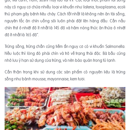
gỏi, tiết canh, nộm, sushi hay lẩu tái v.v. Các loại thực phẩm tái sống
này có nguy cơ chứa nhiều loại vi khuẩn như listeria, toxoplasma, ecoli
thủ phạm gây bệnh tiêu chảy. Cách tốt nhất là không nên ăn tái sống,
nguyên tắc ăn chín uống sôi luôn phải đặt lên hàng đầu. Cần nấu
chín thịt ở nhiệt độ ít nhất là 145 độ và hâm nóng thức ăn thừa ở nhiệt
độ ít nhất là 165 độ”.
Trứng sống, trứng chần cũng tiềm ẩn nguy cơ có vi khuẩn Salmonella.
Nếu luộc thì lòng đỏ phải chín và trở về trạng thái đặc. Bà bầu cũng
nhớ lưu ý hạn sử dụng của trứng, và nên bảo quản trong tủ lạnh.
Cần thận trọng khi sử dụng các sản phẩm có nguyên liệu là trứng
sống như bánh mousse, mayonnaise, kem tươi.