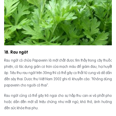
18. Rau ngót
Rau ngót có chứa Papaverin là một chất được tìm thấy trong cây thuốc
phiện, có tác dụng giãn cơ trơn của mạch máu để giảm đau, hạ huyết
áp. Tiêu thụ rau ngót trên 30mg thì có thể gây co thắt tử cung và dễ dẫn
đến sảy thai. Dược thư Việt Nam 2002 ghi rõ khuyến cáo: “Không dùng
papaverin cho người có thai”.
Rau ngót cũng có thể gây trở ngại cho sự hấp thu can-xi và phốt-pho
hoặc dẫn đến một số triệu chứng như mất ngủ, khó thở, ảnh hưởng
đến sức khỏe thai phụ.