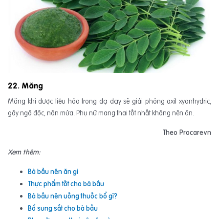
22. Măng
Măng khi được tiêu hóa trong dạ dạy sẽ giải phóng axit xyanhydric,
gây ngộ độc, nôn mửa. Phụ nữ mang thai tốt nhất không nên ăn.
Theo Procarevn
Xem thêm:
Bà bầu nên ăn gì
Thực phẩm tốt cho bà bầu
Bà bầu nên uống thuốc bổ gì?
Bổ sung sắt cho bà bầu