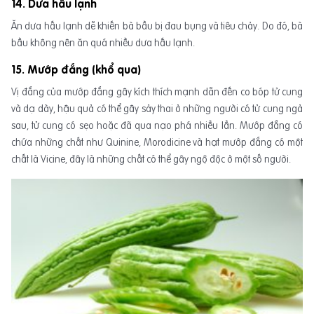
14. Dưa hấu lạnh
Ăn dưa hấu lạnh dễ khiến bà bầu bị đau bụng và tiêu chảy. Do đó, bà
bầu không nên ăn quá nhiều dưa hấu lạnh.
15. Mướp đắng (khổ qua)
Vị đắng của mướp đắng gây kích thích mạnh dẫn đến co bóp tử cung
và dạ dày, hậu quả có thể gây sảy thai ở những người có tử cung ngả
sau, tử cung có sẹo hoặc đã qua nạo phá nhiều lần. Mướp đắng có
chứa những chất như Quinine, Morodicine và hạt mướp đắng có một
chất là Vicine, đây là những chất có thể gây ngộ độc ở một số người.