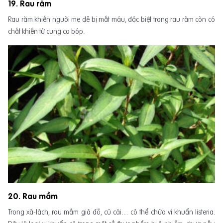
19. Rau răm
Rau răm khiến người mẹ dễ bị mất máu, đặc biệt trong rau răm còn có
chất khiến tử cung co bóp.
20. Rau mầm
Trong xà-lách, rau mầm giá đỗ, củ cải… có thể chứa vi khuẩn listeria.