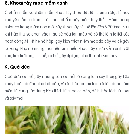
8. Khoai tây mọc mầm xanh
Ở phần mầm và châm mầm khoai tây chứa độc tố solanen (độc tố này
chủ yếu tồn tại trong các thực phẩm nảy mầm hay thối). Hàm lượng
solanen trong mầm non mỗi cây khoai tây có thể lên đến 5.200mg. Sau
khi hấp thụ solanen vào máu sẽ hòa tan máu và có thể làm tê liệt các
hoạt động, tê liệt hệ hô hấp, gây kích thích niêm mạc dạ dày và dễ gây
tử vong. Phụ nữ mang thai nếu ăn nhiều khoai tây chứa kiềm sinh vật
cao, tích trữ trong cơ thể, có thể gây dị dạng cho thai nhi sau này.
9. Quả dứa
Quả dứa có thể gây những cơn co thắt tử cung làm sảy thai; gây tiêu
chảy hoặc dị ứng cho bà bầu, vì có chứa bromelain có tác dụng làm
mềm tử cung, tác dụng kích thích tử cung co bóp, dễ bị bóc tách túi thai
và sẩy thai.