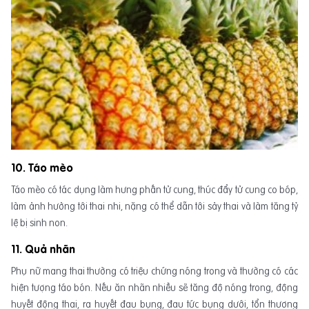
10. Táo mèo
Táo mèo có tác dụng làm hưng phấn tử cung, thúc đẩy tử cung co bóp,
làm ảnh hưởng tới thai nhi, nặng có thể dẫn tới sảy thai và làm tăng tỷ
lệ bị sinh non.
11. Quả nhãn
Phụ nữ mang thai thường có triệu chứng nóng trong và thường có các
hiện tượng táo bón. Nếu ăn nhãn nhiều sẽ tăng độ nóng trong, động
huyết động thai, ra huyết đau bụng, đau tức bụng dưới, tổn thương