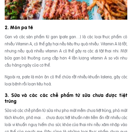
2. Món pa tê
Gan và các sản phẩm từ gan (pate gan…) là các loại thực phẩm có
nhiều Vitamin A, có thể gây hại nếu tiêu thụ quá nhiều. Vitamin A là tốt,
nhưng nếu quá nhiều vitamin A có thể gây ra các dị tật thai nhi. Một
bữa gan bò thường cung cấp hơn 4 lần lượng vitamin A so với nhu
cầu hàng ngày của cơ thể.
Ngoài ra, pate là món ăn có thể chứa rất nhiều khuẩn listeria, gây các
loại bệnh rối loạn tiêu hoá.
3. Sữa và các các chế phẩm từ sữa chưa được tiệt
trùng
Sữa và các chế phẩm từ sữa như pho mát mềm chưa tiệt trùng, phó mát
tách khuôn, phô mai… chưa được tiệt khuẩn nên tiềm ẩn rất nhiều các
loài vi khuẩn nguy hiểm cho sức khỏe của thai nhi nếu xâm nhập vào
cơ thể của người mẹ. Đây cũng là những loại thực phẩm chưa qua