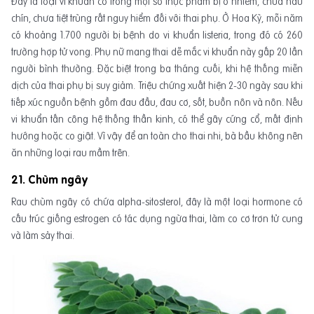
Đây là loại vi khuẩn có trong một số thực phẩm bị ô nhiễm, chưa nấu
chín, chưa tiệt trùng rất nguy hiểm đối với thai phụ. Ở Hoa Kỳ, mỗi năm
có khoảng 1.700 người bị bệnh do vi khuẩn listeria, trong đó có 260
trường hợp tử vong. Phụ nữ mang thai dễ mắc vi khuẩn này gấp 20 lần
người bình thường. Đặc biệt trong ba tháng cuối, khi hệ thống miễn
dịch của thai phụ bị suy giảm. Triệu chứng xuất hiện 2-30 ngày sau khi
tiếp xúc nguồn bệnh gồm đau đầu, đau cơ, sốt, buồn nôn và nôn. Nếu
vi khuẩn tấn công hệ thống thần kinh, có thể gây cứng cổ, mất định
hướng hoặc co giật. Vì vậy để an toàn cho thai nhi, bà bầu không nên
ăn những loại rau mầm trên.
21. Chùm ngây
Rau chùm ngây có chứa alpha-sitosterol, đây là một loại hormone có
cấu trúc giống estrogen có tác dụng ngừa thai, làm co cơ trơn tử cung
và làm sảy thai.