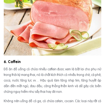
6. Caffein
Đồ ăn đồ uống có chứa nhiều caffein được xem là bất lợi cho phụ nữ
trong thời kỳ mang thai, nó là chất kích thích có nhiều trong chè, cà phê,
coca, nước tăng lực vv… Hậu quả làm tăng nhịp tim, tăng huyết áp
dẫn đến mất ngủ, đau đầu, căng thẳng thần kinh và dễ gây các biến
chứng nguy hiểm như sẩy thai hay đẻ non.
Không nên uống đồ có ga, có chứa cafein, cocain. Các loại này rất có