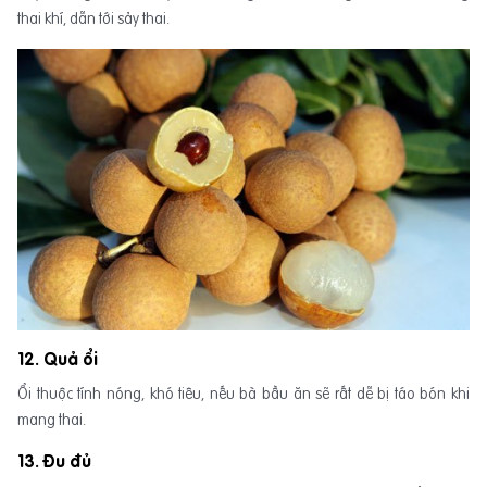
thai khí, dẫn tới sảy thai.
12. Quả ổi
Ổi thuộc tính nóng, khó tiêu, nếu bà bầu ăn sẽ rất dễ bị táo bón khi
mang thai.
13. Đu đủ