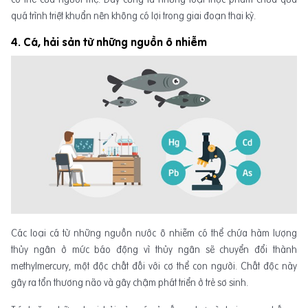
quá trình triệt khuẩn nên không có lợi trong giai đoạn thai kỳ.
4. Cá, hải sản từ những nguồn ô nhiễm
Các loại cá từ những nguồn nước ô nhiễm có thể chứa hàm lượng
thủy ngân ở mức báo động vì thủy ngân sẽ chuyển đổi thành
methylmercury, một độc chất đối với cơ thể con người. Chất độc này
gây ra tổn thương não và gây chậm phát triển ở trẻ sơ sinh.