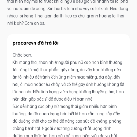
thai hien nay moi toi truoc khi di ngu e deu gia vai nhanh toi roi pha
voi nuoc am de uong. Xin hoi bsi lam nhu vay co tot k ah. Neu dung
nhieu toi trong 1 thoi gian dai thi lieu co chut gi anh huong toi thai
nhi k ah? Cam on bs.
procarevn
Chào bạn,
Khi mang thai, thân nhiệt người phụ nữ cao hơn bình thường.
Tỏi cũng là một thực phẩm gây nóng, do vậy bạn không nên
ăn tỏi nhiều để tránh kích ứng niêm mạc miệng, dạ dày, đầy
hơi, ói mửa hoặc tiêu chảy, và có thể gây ảnh hưởng không tốt
tới thai nhi. Nếu tình trạng viêm họng không thuyên giảm, bạn
nên đến gặp bác sĩ để được điều trị bạn nhé!
Sức đề kháng của phụ nữ mang thai giảm nhiều hơn bình
thường, do đó quan trọng hơn hết là bạn cần cung cấp đầy
đủ dưỡng chất cho cơ thể để nâng cao sức đề kháng, phòng
chống bệnh tật. Ngoài việc tăng cường chất lượng dinh
dưỡng qua thức ăn, bạn nên bổ sung thêm viên đa vi chất