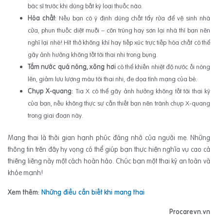
bác sĩ trước khi dùng bất kỳ loại thuốc nào.
Hóa chất:
Nếu bạn có ý định dùng chất tẩy rửa để vệ sinh nhà
cửa, phun thuốc diệt muỗi – côn trùng hay sơn lại nhà thì bạn nên
nghĩ lại nhé! Hít thở không khí hay tiếp xúc trực tiếp hóa chất có thể
gây ảnh hưởng không tốt tới thai nhi trong bụng.
Tắm nước quá nóng, xông hơi
có thể khiến nhiệt độ nước ối nóng
lên, giảm lưu lượng máu tới thai nhi, đe dọa tính mạng của bé.
Chụp X-quang:
Tia X có thể gây ảnh hưởng không tốt tới thai kỳ
của bạn, nếu không thực sự cần thiết bạn nên tránh chụp X-quang
trong giai đoạn này.
Mang thai là thời gian hạnh phúc đáng nhớ của người mẹ. Những
thông tin trên đây hy vọng có thể giúp bạn thực hiện nghĩa vụ cao cả
thiêng liêng này một cách hoàn hảo. Chúc bạn một thai kỳ an toàn và
khỏe mạnh!
Xem thêm:
Những điều cần biết khi mang thai
Procarevn.vn