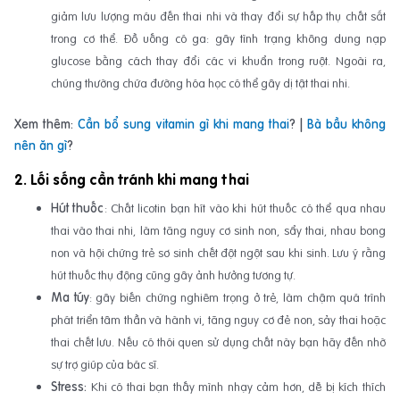
giảm lưu lượng máu đến thai nhi và thay đổi sự hấp thụ chất sắt
trong cơ thể. Đồ uống có ga: gây tình trạng không dung nạp
glucose bằng cách thay đổi các vi khuẩn trong ruột. Ngoài ra,
chúng thường chứa đường hóa học có thể gây dị tật thai nhi.
Xem thêm:
Cần bổ sung vitamin gì khi mang thai
? |
Bà bầu không
nên ăn gì
?
2. Lối sống cần tránh khi mang thai
Hút thuốc
: Chất licotin bạn hít vào khi hút thuốc có thể qua nhau
thai vào thai nhi, làm tăng nguy cơ sinh non, sẩy thai, nhau bong
non và hội chứng trẻ sơ sinh chết đột ngột sau khi sinh. Lưu ý rằng
hút thuốc thụ động cũng gây ảnh hưởng tương tự.
Ma túy
: gây biến chứng nghiêm trọng ở trẻ, làm chậm quá trình
phát triển tâm thần và hành vi, tăng nguy cơ đẻ non, sảy thai hoặc
thai chết lưu. Nếu có thói quen sử dụng chất này bạn hãy đến nhờ
sự trợ giúp của bác sĩ.
Stress:
Khi có thai bạn thấy mình nhạy cảm hơn, dễ bị kích thích