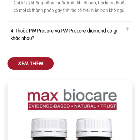
Chỉ lưu ý không uống thuốc trước khi đi ngủ, bởi trong thuốc
i. Như vậy bổ sung vitamin tổng hợp cho bà bầu theo cách
có một số thành phần gây tỉnh táo có thể khiến bạn khó ngủ.
nói hiện nay không phải hoàn toàn chính xác vì bản thân cá
c viên tổng hợp dành
4. Thuốc PM Procare và PM Procare diamond có gì
khác nhau?
XEM THÊM