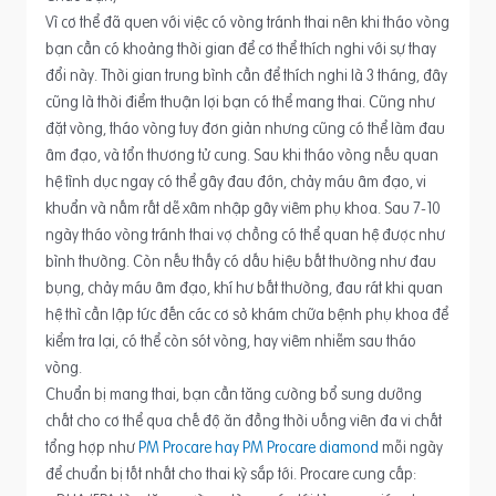
Vì cơ thể đã quen với việc có vòng tránh thai nên khi tháo vòng
bạn cần có khoảng thời gian để cơ thể thích nghi với sự thay
đổi này. Thời gian trung bình cần để thích nghi là 3 tháng, đây
cũng là thời điểm thuận lợi bạn có thể mang thai. Cũng như
đặt vòng, tháo vòng tuy đơn giản nhưng cũng có thể làm đau
âm đạo, và tổn thương tử cung. Sau khi tháo vòng nếu quan
hệ tình dục ngay có thể gây đau đớn, chảy máu âm đạo, vi
khuẩn và nấm rất dễ xâm nhập gây viêm phụ khoa. Sau 7-10
ngày tháo vòng tránh thai vợ chồng có thể quan hệ được như
bình thường. Còn nếu thấy có dấu hiệu bất thường như đau
bụng, chảy máu âm đạo, khí hư bất thường, đau rát khi quan
hệ thì cần lập tức đến các cơ sở khám chữa bệnh phụ khoa để
kiểm tra lại, có thể còn sót vòng, hay viêm nhiễm sau tháo
vòng.
Chuẩn bị mang thai, bạn cần tăng cường bổ sung dưỡng
chất cho cơ thể qua chế độ ăn đồng thời uống viên đa vi chất
tổng hợp như
PM Procare hay PM Procare diamond
mỗi ngày
để chuẩn bị tốt nhất cho thai kỳ sắp tới. Procare cung cấp: