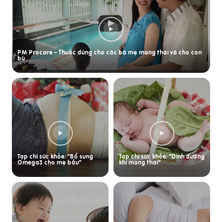
PM Procare – Thuốc dùng cho các bà mẹ mang thai và cho con
bú
Tạp chí sức khỏe: “Bổ sung
Tạp chí sức khỏe: “Dinh dưỡng
Omega3 cho mẹ bầu”
khi mang thai”