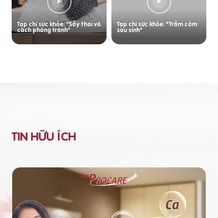
Tạp chí sức khỏe: “Sảy thai và
Tạp chí sức khỏe: "Trầm cảm
cách phòng tránh”
sau sinh"
TIN HỮU ÍCH