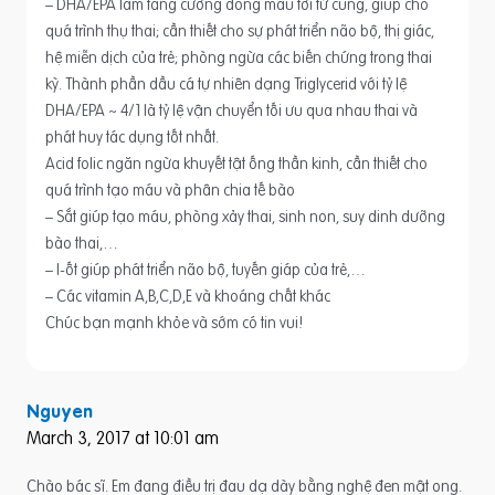
– DHA/EPA làm tăng cường dòng máu tới tử cung, giúp cho
quá trình thụ thai; cần thiết cho sự phát triển não bộ, thị giác,
hệ miễn dịch của trẻ; phòng ngừa các biến chứng trong thai
kỳ. Thành phần dầu cá tự nhiên dạng Triglycerid với tỷ lệ
DHA/EPA ~ 4/1 là tỷ lệ vận chuyển tối ưu qua nhau thai và
phát huy tác dụng tốt nhất.
Acid folic ngăn ngừa khuyết tật ống thần kinh, cần thiết cho
quá trình tạo máu và phân chia tế bào
– Sắt giúp tạo máu, phòng xảy thai, sinh non, suy dinh dưỡng
bào thai,…
– I-ốt giúp phát triển não bộ, tuyến giáp của trẻ,…
– Các vitamin A,B,C,D,E và khoáng chất khác
Chúc bạn mạnh khỏe và sớm có tin vui!
Nguyen
March 3, 2017 at 10:01 am
Chào bác sĩ. Em đang điều trị đau dạ dày bằng nghệ đen mật ong.