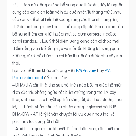
cá,… Bạn nên tăng cường bổ sung qua thức ăn, đây là nguồn
cung cấp canxi an toàn và hiệu quả nhất. Từ tháng thứ 5, nhu
cầu canxi để phát triển hệ xương răng của thai nhi tăng lên,
chế độ ăn hàng ngày khó có thể cung cấp đủ. Khi đó bạn cần
bổ sung thêm canxi từ thuốc như: calcium corbiere, nexGcal,
canxi sandoz,… Lưu ý thời điểm uống canxi cần cách xa thời
điểm uống viên bổ tổng hợp và mỗi lần không bổ sung quá
500mg, vì cơ thể chúng ta chỉ hấp thu tối đa được như vậy mà
thôi.
Bạn có thể tham khảo sử dụng viên
PM Procare
hay
PM
Procare diamond
để cung cấp:
– DHA/EPA cần thiết cho sự phát triển não bộ, thị giác, hệ miễn
dịch của trẻ; phòng ngừa các biến chứng trong thai kỳ: xảy
thai, sinh non, cao huyết áp, tiền sản giất, đái tháo đường thai
kỳ,… Thành phần dầu cá tự nhiên dạng Triglycerid với tỷ lệ
DHA/EPA ~ 4/1 là tỷ lệ vận chuyển tối ưu qua nhau thai và
phát huy tác dụng tốt nhất.
– Acid folic ngăn ngừa khuyết tật ống thần kinh, cần thiết cho