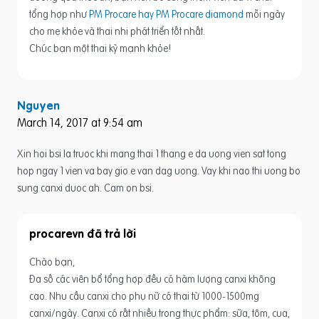
tổng hợp như
PM Procare hay PM Procare diamond
mỗi ngày
cho mẹ khỏe và thai nhi phát triển tốt nhất.
Chúc bạn một thai kỳ mạnh khỏe!
Nguyen
March 14, 2017 at 9:54 am
Xin hoi bsi la truoc khi mang thai 1 thang e da uong vien sat tong
hop ngay 1 vien va bay gio e van dag uong. Vay khi nao thi uong bo
sung canxi duoc ah. Cam on bsi.
procarevn
Chào bạn,
Đa số các viên bổ tổng hợp đều có hàm lượng canxi không
cao. Nhu cầu canxi cho phụ nữ có thai từ 1000-1500mg
canxi/ngày. Canxi có rất nhiều trong thực phẩm: sữa, tôm, cua,