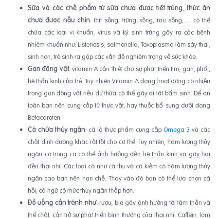
Sữa và các chế phẩm từ sữa chưa được tiệt trùng
,
thức ăn
chưa được nấu chín
: thịt sống, trứng sống, rau sống,… có thể
chứa các loại vi khuẩn, virus và ký sinh trùng gây ra các bệnh
nhiễm khuẩn như: Listeriosis, salmonella, Toxoplasma làm sảy thai,
sinh non, trẻ sinh ra gặp các vẫn đề nghiêm trọng về sức khỏe.
Gan động vật
: vitamin A cần thiết cho sự phát triển tim, gan, phổi,
hệ thần kinh của trẻ. Tuy nhiên Vitamin A dạng hoạt động có nhiều
trong gan động vật nếu dư thừa có thể gây dị tật bẩm sinh. Để an
toàn bạn nên cung cấp từ thực vật, hay thuốc bổ sung dưới dạng
Betacaroten.
Cá chứa thủy ngân
: cá là thực phẩm cung cấp
Omega 3
và các
chất dinh dưỡng khác rất tốt cho cơ thể. Tuy nhiên, hàm lượng thủy
ngân có trong cá có thể ảnh hưởng đến hệ thần kinh và gây hại
đến thai nhi. Các loại cá như cá thu và cá kiếm có hàm lượng thủy
ngân cao bạn nên hạn chế. Thay vào đó bạn có thể lựa chọn cá
hồi, cá ngừ có mức thủy ngân thấp hơn.
Đồ uống cần tránh như
: rượu, bia gây ảnh hưởng tới tâm thần và
thể chất, cản trở sự phát triển bình thường của thai nhi. Caffein: làm