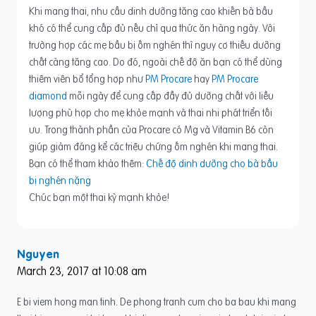
Khi mang thai, nhu cầu dinh dưỡng tăng cao khiến bà bầu
khó có thể cung cấp đủ nếu chỉ qua thức ăn hàng ngày. Với
trường hợp các mẹ bầu bị ốm nghén thì nguy cơ thiếu dưỡng
chất càng tăng cao. Do đó, ngoài chế độ ăn bạn có thể dùng
thiêm viên bổ tổng hợp như
PM Procare
hay
PM Procare
diamond
mỗi ngày để cung cấp đầy đủ dưỡng chất với liều
lượng phù hợp cho mẹ khỏe mạnh và thai nhi phát triển tối
ưu. Trong thành phần của Procare có Mg và Vitamin B6 còn
giúp giảm đáng kể các triệu chứng ốm nghén khi mang thai.
Bạn có thể tham khảo thêm:
Chế độ dinh dưỡng cho bà bầu
bị nghén nặng
Chúc bạn một thai kỳ mạnh khỏe!
Nguyen
March 23, 2017 at 10:08 am
E bi viem hong man tinh. De phong tranh cum cho ba bau khi mang