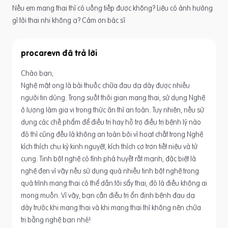
Nếu em mang thai thì có uống tiếp được không? Liệu có ảnh hưởng
gì tới thai nhi không ạ? Cảm ơn bác sĩ
procarevn
Chào bạn,
Nghệ mật ong là bài thuốc chữa đau dạ dày được nhiều
người tin dùng. Trong suốt thời gian mang thai, sử dụng Nghệ
ở lượng làm gia vị trong thức ăn thì an toàn. Tuy nhiên, nếu sử
dụng các chế phẩm để điều trị hay hỗ trợ điều trị bệnh lý nào
đó thì cũng đều là không an toàn bởi vì hoạt chất trong Nghệ
kích thích chu kỳ kinh nguyệt, kích thích cơ trơn tiết niệu và tử
cung. Tinh bột nghệ có tính phá huyết rất mạnh, đặc biệt là
nghệ đen vì vậy nếu sử dụng quá nhiều tinh bột nghệ trong
quá trình mang thai có thể dẫn tới sẩy thai, đó là điều không ai
mong muốn. Vì vậy, bạn cần điều trị ổn định bệnh đau dạ
dày trước khi mang thai và khi mang thai thì không nên chữa
trị bằng nghệ bạn nhé!