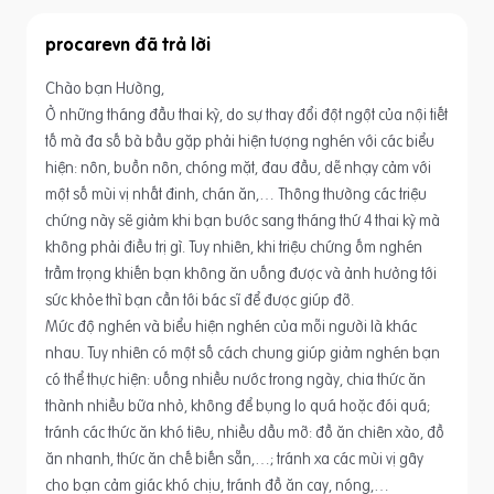
procarevn
Chào bạn Hường,
Ở những tháng đầu thai kỳ, do sự thay đổi đột ngột của nội tiết
tố mà đa số bà bầu gặp phải hiện tượng nghén với các biểu
hiện: nôn, buồn nôn, chóng mặt, đau đầu, dễ nhạy cảm với
một số mùi vị nhất đinh, chán ăn,… Thông thường các triệu
chứng này sẽ giảm khi bạn bước sang tháng thứ 4 thai kỳ mà
không phải điều trị gì. Tuy nhiên, khi triệu chứng ốm nghén
trầm trọng khiến bạn không ăn uống được và ảnh hưởng tới
sức khỏe thì bạn cần tới bác sĩ để được giúp đỡ.
Mức độ nghén và biểu hiện nghén của mỗi người là khác
nhau. Tuy nhiên có một số cách chung giúp giảm nghén bạn
có thể thực hiện: uống nhiều nước trong ngày, chia thức ăn
thành nhiều bữa nhỏ, không để bụng lo quá hoặc đói quá;
tránh các thức ăn khó tiêu, nhiều dầu mỡ: đồ ăn chiên xào, đồ
ăn nhanh, thức ăn chế biến sẵn,…; tránh xa các mùi vị gây
cho bạn cảm giác khó chịu, tránh đồ ăn cay, nóng,…