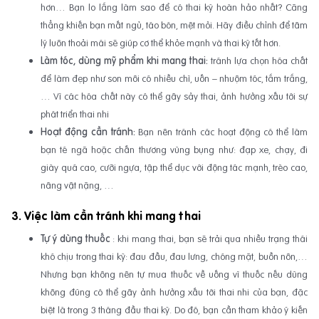
hơn… Bạn lo lắng làm sao để có thai kỳ hoàn hảo nhất? Căng
thẳng khiến bạn mất ngủ, táo bón, mệt mỏi. Hãy điều chỉnh để tâm
lý luôn thoải mái sẽ giúp cơ thể khỏe mạnh và thai kỳ tốt hơn.
Làm tóc, dùng mỹ phẩm khi mang thai:
tránh lựa chọn hóa chất
để làm đẹp như son môi có nhiều chì, uốn – nhuộm tóc, tắm trắng,
… Vì các hóa chất này có thể gây sảy thai, ảnh hưởng xấu tới sự
phát triển thai nhi
Hoạt động cần tránh:
Bạn nên tránh các hoạt động có thể làm
bạn té ngã hoặc chấn thương vùng bụng như: đạp xe, chạy, đi
giày quá cao, cưỡi ngựa, tập thể dục với động tác mạnh, trèo cao,
nâng vật nặng, …
3. Việc làm cần tránh khi mang thai
Tự ý dùng thuốc
: khi mang thai, bạn sẽ trải qua nhiều trạng thái
khó chịu trong thai kỳ: đau đầu, đau lưng, chóng mặt, buồn nôn,…
Nhưng bạn không nên tự mua thuốc về uống vì thuốc nếu dùng
không đúng có thể gây ảnh hưởng xấu tới thai nhi của bạn, đặc
biệt là trong 3 tháng đầu thai kỳ. Do đó, bạn cần tham khảo ý kiến