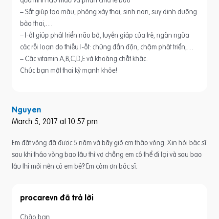
quá trình tạo máu và phân chia tế bào
– Sắt giúp tạo máu, phòng xảy thai, sinh non, suy dinh dưỡng
bào thai,…
– I-ốt giúp phát triển não bộ, tuyến giáp của trẻ, ngăn ngừa
các rối loạn do thiếu I-ốt: chứng đần độn, chậm phát triển,…
– Các vitamin A,B,C,D,E và khoáng chất khác.
Chúc bạn một thai kỳ mạnh khỏe!
Nguyen
March 5, 2017 at 10:57 pm
Em đặt vòng đã được 5 năm và bây giờ em tháo vòng. Xin hỏi bác sĩ
sau khi tháo vòng bao lâu thì vợ chồng em có thể đi lại và sau bao
lâu thì mới nên có em bé? Em cảm ơn bác sĩ.
procarevn
Chào bạn,