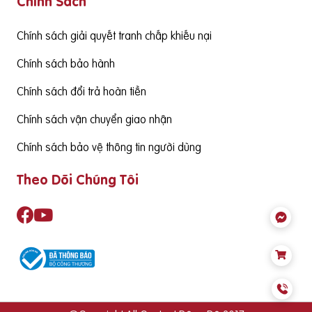
Chính Sách
ể đảm bảo cùng thức ăn hàng ngày cung cấp đủ nhu cầu S
ản phẩm cần có nguồn gốc xuất xứ rõ ràng,
Chính sách giải quyết tranh chấp khiếu nại
Chính sách bảo hành
Chính sách đổi trả hoàn tiền
Chính sách vận chuyển giao nhận
Chính sách bảo vệ thông tin người dùng
Theo Dõi Chúng Tôi