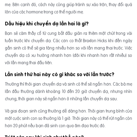
mẹ. Bên cạnh đó, cách này cũng giúp tránh sự xáo trộn, thay đổi quá
lớn của các hormone trong cơ thể người mẹ.
Dấu hiệu khi chuyển dạ lần hai là gì?
Bạn sẽ cảm thấy cổ tử cung bắt đầu giãn ra thêm một chút trong vài
tuần trước khi chuyển dạ. Các cơn co thắt Braxton Hicks khi đến ngày
gần sinh có thể sẽ gia tăng nhiều hơn so với lần mang thai trước. Việc
chuyển dạ có xu hướng nhanh hơn (đôi khi nhanh hơn rất nhiều) so
với lần mang thai đầu tiên.
Lần sinh thứ hai này có gì khác so với lần trước?
Thường thì thời gian chuyển dạ và sinh có thể sẽ ngắn hơn. Các bà mẹ
lần đầu thường dành khoảng 10 đến 20 giờ chuyển dạ, nhưng nhìn
chung, thời gian này sẽ ngắn hơn ở những lần chuyển dạ sau.
Và giai đoạn sinh cũng thường dễ dàng hơn. Thời gian trung bình của
một cuộc sinh con so thường là 1 giờ. Thời gian này có thể rút ngắn còn
hơn 20 phút nếu bạn đã sinh con qua âm đạo trước đó.