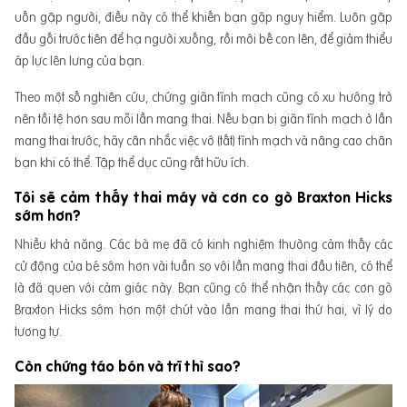
uốn gập người, điều này có thể khiến bạn gặp nguy hiểm. Luôn gập
đầu gối trước tiên để hạ người xuống, rồi mới bế con lên, để giảm thiểu
áp lực lên lưng của bạn.
Theo một số nghiên cứu, chứng giãn tĩnh mạch cũng có xu hướng trở
nên tồi tệ hơn sau mỗi lần mang thai. Nếu bạn bị giãn tĩnh mạch ở lần
mang thai trước, hãy cân nhắc việc vớ (tất) tĩnh mạch và nâng cao chân
bạn khi có thể. Tập thể dục cũng rất hữu ích.
Tôi sẽ cảm thấy thai máy và cơn co gò Braxton Hicks
sớm hơn?
Nhiều khả năng. Các bà mẹ đã có kinh nghiệm thường cảm thấy các
cử động của bé sớm hơn vài tuần so với lần mang thai đầu tiên, có thể
là đã quen với cảm giác này. Bạn cũng có thể nhận thấy các cơn gò
Braxton Hicks sớm hơn một chút vào lần mang thai thứ hai, vì lý do
tương tự.
Còn chứng táo bón và trĩ thì sao?