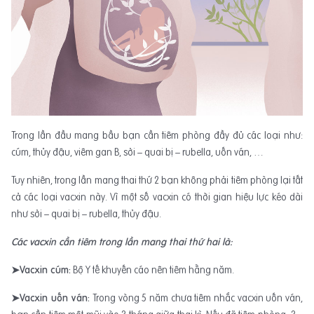
Trong lần đầu mang bầu bạn cần tiêm phòng đầy đủ các loại như:
cúm, thủy đậu, viêm gan B, sởi – quai bị – rubella, uốn ván, …
Tuy nhiên, trong lần mang thai thứ 2 bạn không phải tiêm phòng lại tất
cả các loại vacxin này. Vì một số vacxin có thời gian hiệu lực kéo dài
như sởi – quai bị – rubella, thủy đậu.
Các vacxin cần tiêm trong lần mang thai thứ hai là:
➤Vacxin cúm:
Bộ Y tế khuyến cáo nên tiêm hằng năm.
➤Vacxin uốn ván:
Trong vòng 5 năm chưa tiêm nhắc vacxin uốn ván,