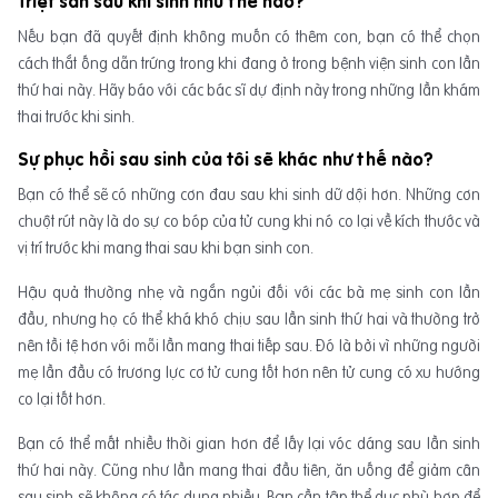
Triệt sản sau khi sinh như thế nào?
Nếu bạn đã quyết định không muốn có thêm con, bạn có thể chọn
cách thắt ống dẫn trứng trong khi đang ở trong bệnh viện sinh con lần
thứ hai này. Hãy báo với các bác sĩ dự định này trong những lần khám
thai trước khi sinh.
Sự phục hồi sau sinh của tôi sẽ khác như thế nào?
Bạn có thể sẽ có những cơn đau sau khi sinh dữ dội hơn. Những cơn
chuột rút này là do sự co bóp của tử cung khi nó co lại về kích thước và
vị trí trước khi mang thai sau khi bạn sinh con.
Hậu quả thường nhẹ và ngắn ngủi đối với các bà mẹ sinh con lần
đầu, nhưng họ có thể khá khó chịu sau lần sinh thứ hai và thường trở
nên tồi tệ hơn với mỗi lần mang thai tiếp sau. Đó là bởi vì những người
mẹ lần đầu có trương lực cơ tử cung tốt hơn nên tử cung có xu hướng
co lại tốt hơn.
Bạn có thể mất nhiều thời gian hơn để lấy lại vóc dáng sau lần sinh
thứ hai này. Cũng như lần mang thai đầu tiên, ăn uống để giảm cân
sau sinh sẽ không có tác dụng nhiều. Bạn cần tập thể dục phù hợp để