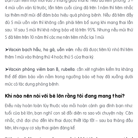
bạn cần tiêm một mũi vào 3 tháng giữa thai kì. Nếu đã tiêm phòng 3 –
4 mũi uốn ván từ trước, lần tiêm cuối cùng đã trên 1 năm thì tiêm nhắc
lại thêm một mũi để đảm bảo hiệu quả phòng bệnh. Nếu đã tiêm đầy
đủ 5 mũi uốn ván thì không cần phải tiêm bổ sung khi mang thai lần
sau. Vì sau 5 mũi thì khả năng bảo vệ là trên 95%. Nhưng nếu mũi thứ
5 đã tiêm trên 10 năm thì các mẹ nên tiêm nhắc lại 1 mũi
➤Vacxin bạch hầu, ho gà, uốn ván:
nếu đã được tiêm từ nhỏ thì tiêm
thêm 1 mũi vào tháng thứ 4 hoặc thứ 5 của thai kỳ.
➤Vacxin phòng viêm ban B, rubella:
cần xét nghiệm kiểm tra kháng
thể để đảm bảo vẫn nằm trong ngưỡng bảo vệ hay đã xuống dưới
mức có tác dụng phòng bệnh.
Khi nào nên nói với bé lớn rằng tôi đang mang thai?
Điều này hoàn toàn tùy thuộc vào mỗi hoàn cảnh gia đình bạn như:
tuổi của bé lớn, bạn nghĩ con sẽ đối diện ra sao với chuyện này. Cân
nhắc, chờ đợi cho đến khi thai được thiết lập tốt – sau ba tháng đầu
tiên, khi nguy cơ sảy thai giảm đáng kể.