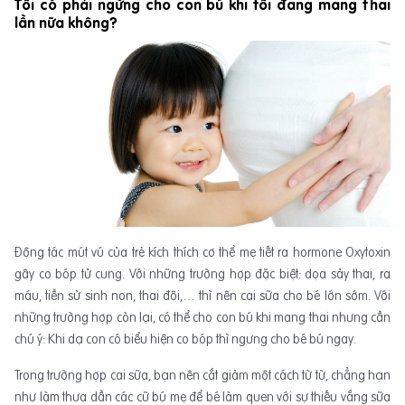
Tôi có phải ngừng cho con bú khi tôi đang mang thai
lần nữa không?
Động tác mút vú của trẻ kích thích cơ thể mẹ tiết ra hormone Oxytoxin
gây co bóp tử cung. Với những trường hợp đặc biệt: dọa sảy thai, ra
máu, tiền sử sinh non, thai đôi,… thì nên cai sữa cho bé lớn sớm. Với
những trường hợp còn lại, có thể cho con bú khi mang thai nhưng cần
chú ý: Khi dạ con có biểu hiện co bóp thì ngưng cho bé bú ngay.
Trong trường hợp cai sữa, bạn nên cắt giảm một cách từ từ, chẳng hạn
như làm thưa dần các cữ bú mẹ để bé làm quen với sự thiếu vắng sữa