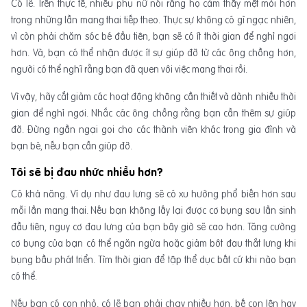
Có lẽ. Trên thực tế, nhiều phụ nữ nói rằng họ cảm thấy mệt mỏi hơn
trong những lần mang thai tiếp theo. Thực sự không có gì ngạc nhiên,
vì còn phải chăm sóc bé đầu tiên, bạn sẽ có ít thời gian để nghỉ ngơi
hơn. Và, bạn có thể nhận được ít sự giúp đỡ từ các ông chồng hơn,
người có thể nghĩ rằng bạn đã quen với việc mang thai rồi.
Vì vậy, hãy cắt giảm các hoạt động không cần thiết và dành nhiều thời
gian để nghỉ ngơi. Nhắc các ông chồng rằng bạn cần thêm sự giúp
đỡ. Đừng ngần ngại gọi cho các thành viên khác trong gia đình và
bạn bè, nếu bạn cần giúp đỡ.
Tôi sẽ bị đau nhức nhiều hơn?
Có khả năng. Ví dụ như đau lưng sẽ có xu hướng phổ biến hơn sau
mỗi lần mang thai. Nếu bạn không lấy lại được cơ bụng sau lần sinh
đầu tiên, nguy cơ đau lưng của bạn bây giờ sẽ cao hơn. Tăng cường
cơ bụng của bạn có thể ngăn ngừa hoặc giảm bớt đau thắt lưng khi
bụng bầu phát triển. Tìm thời gian để tập thể dục bất cứ khi nào bạn
có thể.
Nếu bạn có con nhỏ, có lẽ bạn phải chạy nhiều hơn, bế con lên hay