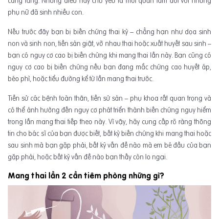
càng tăng. Nhưng điều này chủ yếu là mối quan tâm đối với những
phụ nữ đã sinh nhiều con.
Nếu trước đây bạn bị biến chứng thai kỳ – chẳng hạn như dọa sinh
non và sinh non, tiền sản giật, vỡ nhau thai hoặc xuất huyết sau sinh –
bạn có nguy cơ cao bị biến chứng khi mang thai lần này. Bạn cũng có
nguy cơ cao bị biến chứng nếu bạn đang mắc chứng cao huyết áp,
béo phì, hoặc tiểu đường kể từ lần mang thai trước.
Tiền sử các bệnh toàn thân, tiền sử sản – phụ khoa rất quan trọng và
có thể ảnh hưởng đến nguy cơ phát triển thành biến chứng nguy hiểm
trong lần mang thai tiếp theo này. Vì vậy, hãy cung cấp rõ ràng thông
tin cho bác sĩ của bạn được biết, bất kỳ biến chứng khi mang thai hoặc
sau sinh mà bạn gặp phải, bất kỳ vấn đề nào mà em bé đầu của bạn
gặp phải, hoặc bất kỳ vấn đề nào bạn thấy còn lo ngại.
Mang thai lần 2 cần tiêm phòng những gì?