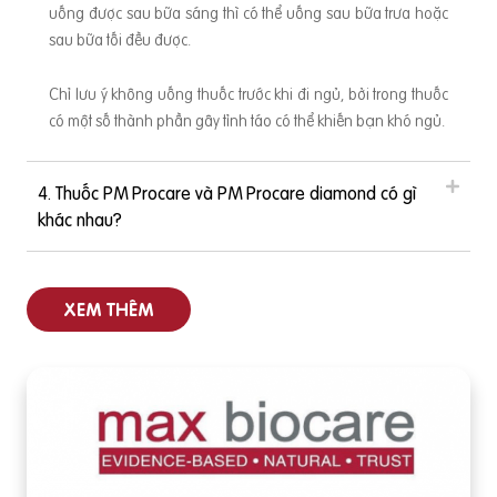
phụ nữ có sự thay đổi về hormon. Trong vòng 3 tháng sau k
uống được sau bữa sáng thì có thể uống sau bữa trưa hoặc
hi dừng thuốc, cho dù nồng độ thuốc trong cơ thể không thể
sau bữa tối đều được.
c
sản sinh tác dụng tránh thai, nhưng đối với thai vẫn có nhữn
h
g ảnh hưởng không tốt. Phụ nữ chuẩn bị mang thai nên đặt
Chỉ lưu ý không uống thuốc trước khi đi ngủ, bởi trong thuốc
kế hoạch ngừng thuốc trước ít nhất là 3
có một số thành phần gây tỉnh táo có thể khiến bạn khó ngủ.
4. Thuốc PM Procare và PM Procare diamond có gì
khác nhau?
XEM THÊM