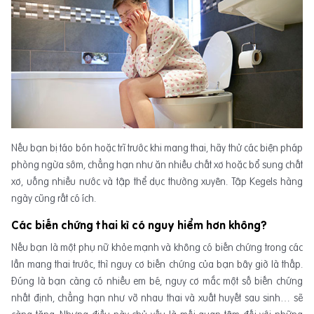
Nếu bạn bị táo bón hoặc trĩ trước khi mang thai, hãy thử các biện pháp
phòng ngừa sớm, chẳng hạn như ăn nhiều chất xơ hoặc bổ sung chất
xơ, uống nhiều nước và tập thể dục thường xuyên. Tập Kegels hàng
ngày cũng rất có ích.
Các biến chứng thai kì có nguy hiểm hơn không?
Nếu bạn là một phụ nữ khỏe mạnh và không có biến chứng trong các
lần mang thai trước, thì nguy cơ biến chứng của bạn bây giờ là thấp.
Đúng là bạn càng có nhiều em bé, nguy cơ mắc một số biến chứng
nhất định, chẳng hạn như vỡ nhau thai và xuất huyết sau sinh… sẽ