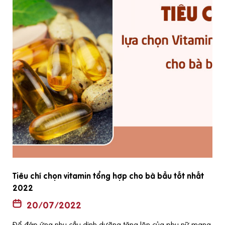
Phụ nữ mới mang thai nên ăn gì để con khỏe m
16/07/2022
ững cơn ố
Ăn uống trong giai đoạn mới mang thai cực kỳ quan t