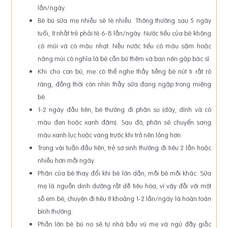
lần/ngày.
Bé bú sữa mẹ nhiều sẽ tè nhiều. Thông thường sau 5 ngày
tuổi, ít nhất trẻ phải tè 6-8 lần/ngày. Nước tiểu của bé không
có mùi và có màu nhạt. Nếu nước tiểu có màu sậm hoặc
nặng mùi có nghĩa là bé cần bú thêm và bạn nên gặp bác sĩ.
Khi cho con bú, mẹ có thể nghe thấy tiếng bé nút ti rất rõ
ràng, đồng thời còn nhìn thấy sữa đang ngập trong miệng
bé.
1-2 ngày đầu tiên, bé thường đi phân su (dày, dính và có
màu đen hoặc xanh đậm). Sau đó, phân sẽ chuyển sang
màu xanh lục hoặc vàng trước khi trở nên lỏng hơn.
Trong vài tuần đầu tiên, trẻ sơ sinh thường đi tiêu 2 lần hoặc
nhiều hơn mỗi ngày.
Phân của bé thay đổi khi bé lớn dần, mỗi bé mỗi khác. Sữa
mẹ là nguồn dinh dưỡng rất dễ tiêu hóa, vì vậy đối với một
số em bé, chuyện đi tiêu ít khoảng 1-2 lần/ngày là hoàn toàn
bình thường.
Phần lớn bé bú no sẽ tự nhả bầu vú mẹ và ngủ đẫy giấc