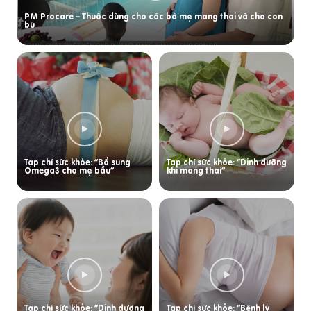
PM Procare – Thuốc dùng cho các bà mẹ mang thai và cho con
bú
Tạp chí sức khỏe: “Bổ sung
Tạp chí sức khỏe: “Dinh dưỡng
Omega3 cho mẹ bầu”
khi mang thai”
Tạp chí sức khỏe: “Dinh dưỡng
Tạp chí sức khỏe: “Bệnh lý