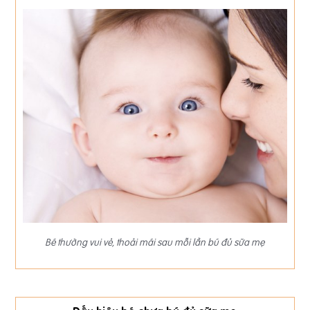
Bé thường vui vẻ, thoải mái sau mỗi lần bú đủ sữa mẹ