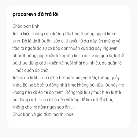
procarevn
Chào bạn Linh,
Trớ là triệu chứng của đường tiêu hóa, thường gặp ở trẻ sơ
sinh. Đó là do thức ăn, sữa di chuyển từ dạ dày lên miệng và
trào ra ngoài do sự co bóp đơn thuần của dạ dày. Nguyên
nhân thường gặp khiến trẻ bị nôn trớ là do trẻ ăn quá lo, tư thế
bú chưa đúng cách khiến trẻ nuốt phải hơi nhiều, do quấn tã
– mặc quần áo chặt…
Trẻ bú no là khi sau cữ bú bé thoải mái, vui tươi, không quấy
khóc. Bú no bé sẽ tự động nhả ti mẹ không bú nữa, lúc này mẹ
không nên cố ép trẻ ăn thêm. Đồng thời lưu ý thực hiện tư thế
bú đúng cách, sau cữ bú nên vỗ lưng để trẻ có thể ợ hơi,
không cho trẻ nằm ngay sau ăn,…
Chúc bạn và gia đình mạnh khỏe!