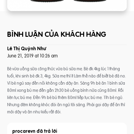
BÌNH LUẬN CỦA KHÁCH HÀNG
Lê Thị Quỳnh Như
June 21, 2019 at 10:26 am
Bé vừa uống sữa công thức vừa bú sữa mẹ. Bé đk 4kg lúc 1 tháng
tuổi, khi sinh bé đk 3, 4kg. Sữa mẹ thì ít Làm thế nào để biết bé đã no.
Vì bé ngủ say đến nỗi không cần dậy ăn. Sáng 9h bé ăn 1 bình sữa
80ml xong bú mẹ đến gần 2h30 bé uống bình nữa cũng 80ml. Rồi
liên tục bú mẹ. Đến 9h bé bú thêm 80ml tiếp tục bú mẹ. 11h bé ngủ.
Nhưng đêm không khóc đòi ăn ngủ tới sáng. Phải gọi dậy để ăn thì
mới dậy và ăn như kiểu rất đói.
procarevn