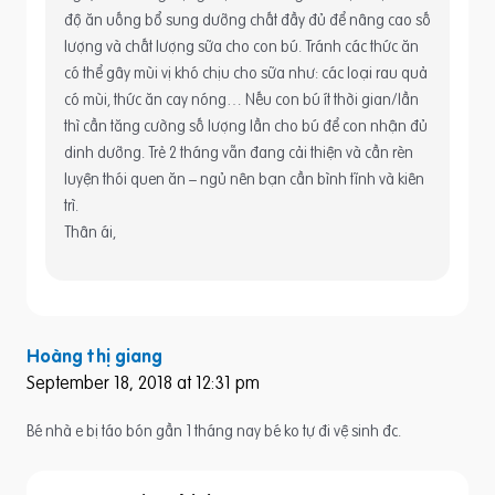
độ ăn uống bổ sung dưỡng chất đầy đủ để nâng cao số
lượng và chất lượng sữa cho con bú. Tránh các thức ăn
có thể gây mùi vị khó chịu cho sữa như: các loại rau quả
có mùi, thức ăn cay nóng… Nếu con bú ít thời gian/lần
thì cần tăng cường số lượng lần cho bú để con nhận đủ
dinh dưỡng. Trẻ 2 tháng vẫn đang cải thiện và cần rèn
luyện thói quen ăn – ngủ nên bạn cần bình tĩnh và kiên
trì.
Thân ái,
Hoàng thị giang
September 18, 2018 at 12:31 pm
Bé nhà e bị táo bón gần 1 tháng nay bé ko tự đi vệ sinh đc.