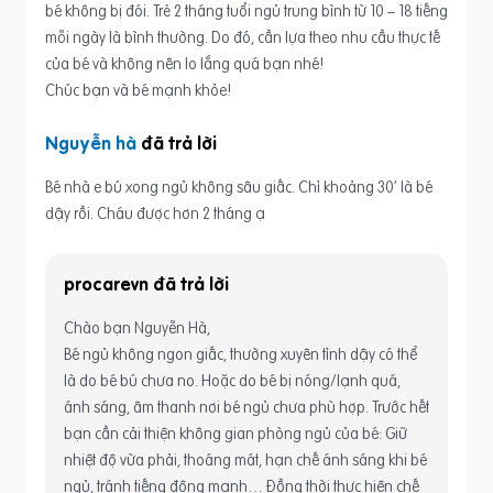
bé không bị đói. Trẻ 2 tháng tuổi ngủ trung bình từ 10 – 18 tiếng
mỗi ngày là bình thường. Do đó, cần lựa theo nhu cầu thực tế
của bé và không nên lo lắng quá bạn nhé!
Chúc bạn và bé mạnh khỏe!
Nguyễn hà
Bé nhà e bú xong ngủ không sâu giấc. Chỉ khoảng 30′ là bé
dậy rồi. Cháu được hơn 2 tháng ạ
procarevn
Chào bạn Nguyễn Hà,
Bé ngủ không ngon giấc, thường xuyên tỉnh dậy có thể
là do bé bú chưa no. Hoặc do bé bị nóng/lạnh quá,
ánh sáng, âm thanh nơi bé ngủ chưa phù hợp. Trước hết
bạn cần cải thiện không gian phòng ngủ của bé: Giữ
nhiệt độ vừa phải, thoáng mát, hạn chế ánh sáng khi bé
ngủ, tránh tiếng động mạnh… Đồng thời thực hiện chế