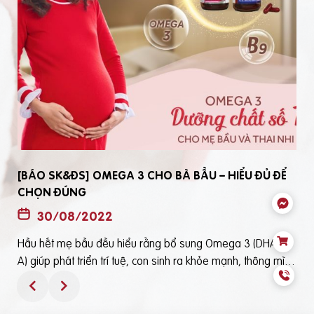
[BÁO SK&ĐS] OMEGA 3 CHO BÀ BẦU – HIỂU ĐỦ ĐỂ
CHỌN ĐÚNG
30/08/2022
Hầu hết mẹ bầu đều hiểu rằng bổ sung Omega 3 (DHA, EP
t
A) giúp phát triển trí tuệ, con sinh ra khỏe mạnh, thông mìn
ô
h. Tuy nhiên, bổ sung Omega 3 bằng cách nào? Chọn loại n
ào để an toàn và đạt hiệu quả tốt thì không phải mẹ bầu nà
o cũng hiểu rõBài viết trên báo Sức Khỏe và Đời Sống mới đ