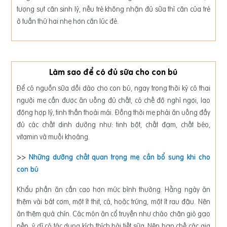
tượng sụt cân sinh lý, nếu trẻ không nhận đủ sữa thì cân của trẻ
ở tuần thứ hai nhẹ hơn cân lúc đẻ.
Làm sao để có đủ sữa cho con bú
Để có nguồn sữa dồi dào cho con bú, ngay trong thời kỳ có thai
người mẹ cần được ăn uống đủ chất, có chế độ nghỉ ngơi, lao
động hợp lý, tinh thần thoải mái. Đồng thời mẹ phải ăn uống đầy
đủ các chất dinh dưỡng như: tinh bột, chất đạm, chất béo,
vitamin và muối khoáng.
>>
Những dưỡng chất quan trọng mẹ cần bổ sung khi cho
con bú
Khẩu phần ăn cần cao hơn mức bình thường. Hằng ngày ăn
thêm vài bát cơm, một ít thịt, cá, hoặc trứng, một ít rau đậu. Nên
ăn thêm quả chín. Các món ăn cổ truyền như cháo chân giò gạo
nếp, ý dĩ có tác dụng kích thích bài tiết sữa. Nên hạn chế các gia