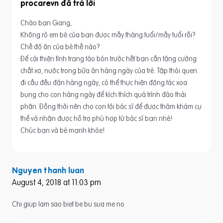
procarevn
Chào bạn Giang,
Không rõ em bé của bạn được mấy tháng tuổi/mấy tuổi rồi?
Chế độ ăn của bé thế nào?
Để cải thiện tình trạng táo bón trước hết bạn cần tăng cường
chất xơ, nước trong bữa ăn hàng ngày của trẻ. Tập thói quen
đi cầu đều đặn hàng ngày, có thể thực hiện động tác xoa
bụng cho con hàng ngày để kích thích quá trình đào thải
phân. Đồng thời nên cho con tới bác sĩ để được thăm khám cụ
thể và nhận được hỗ trợ phù hợp từ bác sĩ bạn nhé!
Chúc bạn và bé mạnh khỏe!
Nguyen thanh luan
August 4, 2018 at 11:03 pm
Chi giup lam sao biet be bu sua me no