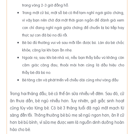
trong vòng 2-3 giờ đồng hồ.
Trong một cử bú, một số bé có thể tạm nghỉ ngơi giữa chừng,
vì vậy bạn nên chờ đợi một thời gian ngắn để đánh giá xem
con chỉ đang nghỉ ngơi giữa chừng để chuẩn bị bú tiếp hay
thực sự con đã bú no đủ rồi.
Bé bú đủ thường vui vẻ sau mỗi lần được bú. Làn da bé chắc
khỏe, căng lại khi bạn ấn nhẹ.
Ngoài ra, sau khi bé nhả vú, nếu bạn thấy bầu vú không còn
cảm giác căng đau, thoải mái hơn cũng là dấu hiệu cho
thấy bé đã bú no.
Bé tăng cân và phát triển về chiều dài cũng như vòng đầu
Trong hai tháng đầu, bé có thể ăn sữa nhiều về đêm. Sau đó, cữ
ăn thưa dần, bé ngủ nhiều hơn. Tuy nhiên, giờ giấc sinh hoạt
cũng tùy vào từng bé. Có bé 3 tháng tuổi đã ngủ một mạch từ
sáng đến tối. Thông thường bé bú mẹ sẽ ngủ ngon hơn, ăn ít cữ
hơn bé bú bình, vì sữa mẹ được xem là nguồn dinh dưỡng hoàn
hảo cho bé.