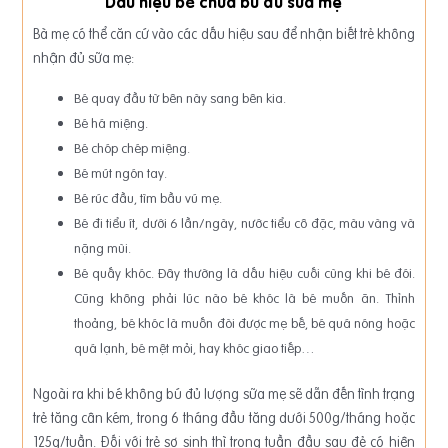
Dấu hiệu bé chưa bú đủ sữa mẹ
Bà mẹ có thể căn cứ vào các dấu hiệu sau để nhận biết trẻ không
nhận đủ sữa mẹ:
Bé quay đầu từ bên này sang bên kia.
Bé há miệng.
Bé chóp chép miệng.
Bé mút ngón tay.
Bé rúc đầu, tìm bầu vú mẹ.
Bé đi tiểu ít, dưới 6 lần/ngày, nước tiểu cô đặc, màu vàng và
nặng mùi.
Bé quấy khóc. Đây thường là dấu hiệu cuối cùng khi bé đói.
Cũng không phải lúc nào bé khóc là bé muốn ăn. Thỉnh
thoảng, bé khóc là muốn đòi được mẹ bế, bé quá nóng hoặc
quá lạnh, bé mệt mỏi, hay khóc giao tiếp…
Ngoài ra khi bé không bú đủ lượng sữa mẹ sẽ dẫn đến tình trạng
trẻ tăng cân kém, trong 6 tháng đầu tăng dưới 500g/tháng hoặc
125g/tuần. Đối với trẻ sơ sinh thì trong tuần đầu sau đẻ có hiện