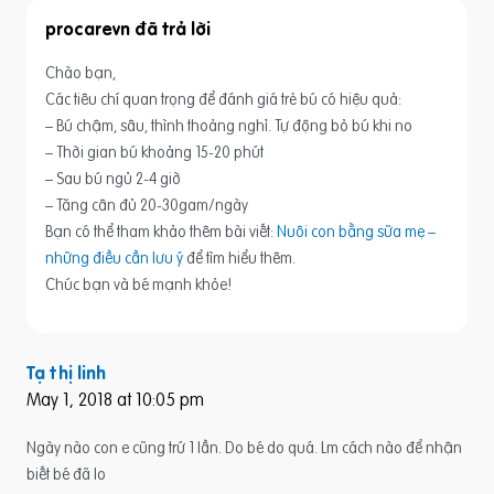
procarevn
Chào bạn,
Các tiêu chí quan trọng để đánh giá trẻ bú có hiệu quả:
– Bú chậm, sâu, thình thoảng nghỉ. Tự động bỏ bú khi no
– Thời gian bú khoảng 15-20 phút
– Sau bú ngủ 2-4 giờ
– Tăng cân đủ 20-30gam/ngày
Bạn có thể tham khảo thêm bài viết:
Nuôi con bằng sữa mẹ –
những điều cần lưu ý
để tìm hiểu thêm.
Chúc bạn và bé mạnh khỏe!
Tạ thị linh
May 1, 2018 at 10:05 pm
Ngày nào con e cũng trứ 1 lần. Do bé do quá. Lm cách nào để nhận
biết bé đã lo