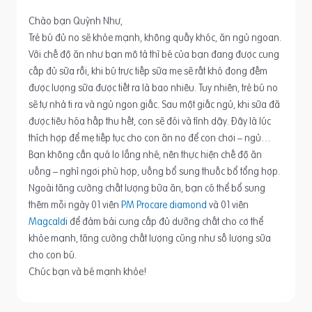
Chào bạn Quỳnh Như,
Trẻ bú đủ no sẽ khỏe mạnh, không quấy khóc, ăn ngủ ngoan.
Với chế độ ăn như bạn mô tả thì bé của bạn đang được cung
cấp đủ sữa rồi, khi bú trực tiếp sữa mẹ sẽ rất khó đong đếm
được lượng sữa được tiết ra là bao nhiêu. Tuy nhiên, trẻ bú no
sẽ tự nhả ti ra và ngủ ngon giấc. Sau một giấc ngủ, khi sữa đã
được tiêu hóa hấp thu hết, con sẽ đói và tỉnh dậy. Đây là lúc
thích hợp để mẹ tiếp tục cho con ăn no để con chơi – ngủ…
Bạn không cần quá lo lắng nhé, nên thực hiện chế độ ăn
uống – nghỉ ngơi phù hợp, uống bổ sung thuốc bổ tổng hợp.
Ngoài tăng cường chất lượng bữa ăn, bạn có thể bổ sung
thêm mỗi ngày 01 viên
PM Procare diamond
và 01 viên
Magcaldi
để đảm bải cung cấp đủ dưỡng chất cho cơ thể
khỏe mạnh, tăng cường chất lượng cũng như số lượng sữa
cho con bú.
Chúc bạn và bé mạnh khỏe!