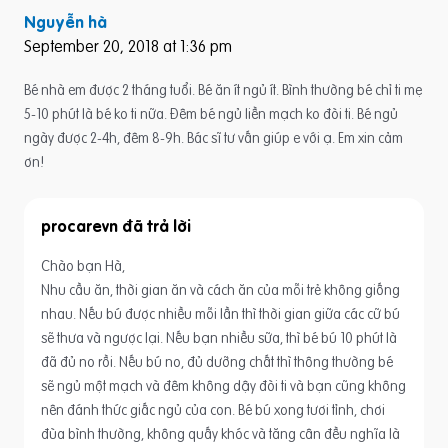
Nguyễn hà
September 20, 2018 at 1:36 pm
Bé nhà em được 2 tháng tuổi. Bé ăn ít ngủ ít. Bình thường bé chỉ ti mẹ
5-10 phút là bé ko ti nữa. Đêm bé ngủ liền mạch ko đòi ti. Bé ngủ
ngày được 2-4h, đêm 8-9h. Bác sĩ tư vấn giúp e với ạ. Em xin cảm
ơn!
procarevn
Chào bạn Hà,
Nhu cầu ăn, thời gian ăn và cách ăn của mỗi trẻ không giống
nhau. Nếu bú được nhiều mỗi lần thì thời gian giữa các cữ bú
sẽ thưa và ngược lại. Nếu bạn nhiều sữa, thì bé bú 10 phút là
đã đủ no rồi. Nếu bú no, đủ dưỡng chất thì thông thường bé
sẽ ngủ một mạch và đêm không dậy đòi ti và bạn cũng không
nên đánh thức giấc ngủ của con. Bé bú xong tươi tỉnh, chơi
đùa bình thường, không quấy khóc và tăng cân đều nghĩa là