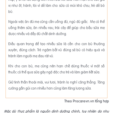
vị như ớt, hành, tỏi vì dễ làm cho sữa có mùi khó chịu, trẻ dễ bỏ
bú.
Ngoài việc ăn đủ mẹ cũng cần uống đủ, ngủ đủ giấc. Mẹ có thể
uống thêm sữa, ăn nhiều rau, trái cây để giúp cho bầu sữa mẹ
được nhiều và đầy đủ chất dinh dưỡng.
Ðiều quan trọng để tạo nhiều sữa là cần cho con bú thường
xuyên, đúng cách. Trẻ ngậm bắt vú đúng sẽ bú có hiệu quả và
tránh làm người mẹ đau rát vú.
Khi cho con bú, mẹ cũng nên hạn chế dùng thuốc vì một số
thuốc có thể qua sữa gây ngộ độc cho trẻ và làm giảm tiết sữa.
Giữ tinh thần thoải mái, vui tươi, tránh lo nghĩ căng thẳng. Tăng
cường gần gũi con nhiều hơn cũng làm tăng lượng sữa.
Theo Procarevn.vn tổng hợp
Mặc dù thực phẩm là nguồn dinh dưỡng chính, tuy nhiên do nhu