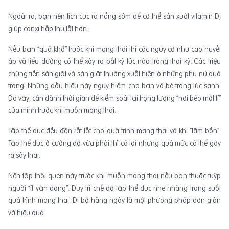
Ngoài ra, bạn nên tích cực ra nắng sớm để cơ thể sản xuất vitamin D,
giúp canxi hấp thụ tốt hơn.
Nếu bạn “quá khổ” trước khi mang thai thì các nguy cơ như cao huyết
áp và tiểu đường có thể xảy ra bất kỳ lúc nào trong thai kỳ. Các triệu
chứng tiền sản giật và sản giật thường xuất hiện ở những phụ nữ quá
trọng. Những dấu hiệu này nguy hiểm cho bạn và bé trong lúc sanh.
Do vậy, cần dành thời gian để kiểm soát lại trọng lượng “hơi béo một tí”
của mình trước khi muốn mang thai.
Tập thể dục đều đặn rất tốt cho quá trình mang thai và khi “lâm bồn”.
Tập thể dục ở cường độ vừa phải thì có lợi nhưng quá mức có thể gây
ra sảy thai.
Nên tập thói quen này trước khi muốn mang thai nếu bạn thuộc tuýp
người “ít vận động”. Duy trì chế độ tập thể dục nhẹ nhàng trong suốt
quá trình mang thai. Đi bộ hàng ngày là một phương pháp đơn giản
và hiệu quả.