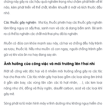
chứng này gây ra các hậu quả nghiêm trọng như chậm phát triển về trí
não, kém phát triển về thể chất, khiếm khuyết ở mặt và kích thước đầu
nhỏ.
Các thuốc gây nghiện:
Ma túy, thuốc phiện hay các thuốc gây nghiện
làm tăng nguy cơ sẩy thai, sanh non và các dị dạng bẩm sinh. Bé sinh
ra có thể bị nghiện các chất mà thai phụ đã bị nghiện.
Muốn có đứa con khỏe mạnh sau này, cả hai vợ chồng đều hãy tránh
xa rượu, thuốc lá. Nếu như muốn có con ngay, người chồng tránh gần
gũi vợ khi vừa ăn no hay đang say xỉn.
Ảnh hưởng của công việc và môi trường lên thai nhi
Một số công việc độc hại và ô nhiễm môi trường sống gây ra các tác
hại cho thai nhi. Các tác nhân gây hại bao gồm các loại sóng âm (nhà
ở gần sân bay, các vùng lân cận các lò hạt nhân, …), các kim loại
nặng như chì, đồng và thủy ngân, disulfit carbon, acid và các loại khí
gây mê.
Sóng phát ra từ màn hình máy vi tính dường như không nguy hiểm cho