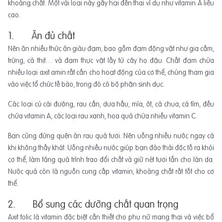
khoáng chất. Một vài loại này gây hại đến thai ví dụ như vitamin A liều
cao.
1. Ăn đủ chất
Nên ăn nhiều thức ăn giàu đạm, bao gồm đạm động vật như gia cầm,
trứng, cá thịt… và đạm thực vật lấy từ cây họ đậu. Chất đạm chứa
nhiều loại axit amin rất cần cho hoạt động của cơ thể, chúng tham gia
vào việc tổ chức tế bào, trong đó có bộ phận sinh dục.
Các loại củ cải đường, rau cần, dưa hấu, mía, ớt, cà chua, cà tím, đều
chứa vitamin A, các loại rau xanh, hoa quả chứa nhiều vitamin C.
Bạn cũng đừng quên ăn rau quả tươi. Nên uống nhiều nước ngay cả
khi không thấy khát. Uống nhiều nước giúp bạn đào thải độc tố ra khỏi
cơ thể, làm tăng quá trình trao đổi chất và giữ nét tươi tắn cho làn da.
Nước quả còn là nguồn cung cấp vitamin, khoáng chất rất tốt cho cơ
thể.
2. Bổ sung các dưỡng chất quan trọng
Axit folic là vitamin đặc biệt cần thiết cho phụ nữ mang thai và việc bổ