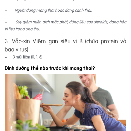
– Người đang mang thai hoặc đang canh thai.
– Suy giảm miễn dịch mắc phải, dùng liều cao steroids, đang hóa
trị liệu trong ung thư.
3. Vắc-xin Viêm gan siêu vi B (chứa protein vỏ
bao virus)
– 3 mũi tiêm (0, 1, 6)
Dinh dưỡng thế nào trước khi mang thai?