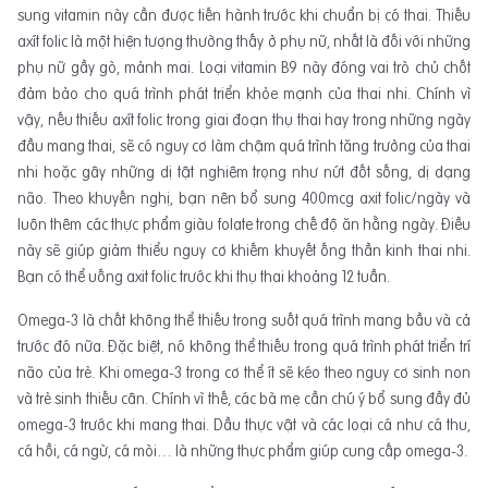
sung vitamin này cần được tiến hành trước khi chuẩn bị có thai. Thiếu
axít folic là một hiện tượng thường thấy ở phụ nữ, nhất là đối với những
phụ nữ gầy gò, mảnh mai. Loại vitamin B9 này đóng vai trò chủ chốt
đảm bảo cho quá trình phát triển khỏe mạnh của thai nhi. Chính vì
vậy, nếu thiếu axít folic trong giai đoạn thụ thai hay trong những ngày
đầu mang thai, sẽ có nguy cơ làm chậm quá trình tăng trưởng của thai
nhi hoặc gây những dị tật nghiêm trọng như nứt đốt sống, dị dạng
não. Theo khuyến nghị, bạn nên bổ sung 400mcg axit folic/ngày và
luôn thêm các thực phẩm giàu folate trong chế độ ăn hằng ngày. Điều
này sẽ giúp giảm thiểu nguy cơ khiếm khuyết ống thần kinh thai nhi.
Bạn có thể uống axit folic trước khi thụ thai khoảng 12 tuần.
Omega-3 là chất không thể thiếu trong suốt quá trình mang bầu và cả
trước đó nữa. Đặc biệt, nó không thể thiếu trong quá trình phát triển trí
não của trẻ. Khi omega-3 trong cơ thể ít sẽ kéo theo nguy cơ sinh non
và trẻ sinh thiếu cân. Chính vì thế, các bà mẹ cần chú ý bổ sung đầy đủ
omega-3 trước khi mang thai. Dầu thực vật và các loại cá như cá thu,
cá hồi, cá ngừ, cá mòi… là những thực phẩm giúp cung cấp omega-3.