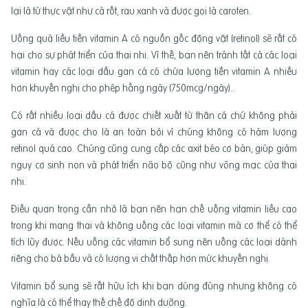
lại là từ thực vật như cà rốt, rau xanh và được gọi là caroten.
Uống quá liều tiền vitamin A có nguồn gốc động vật (retinol) sẽ rất có
hại cho sự phát triển của thai nhi. Vì thế, bạn nên tránh tất cả các loại
vitamin hay các loại dầu gan cá có chứa lượng tiền vitamin A nhiều
hơn khuyến nghị cho phép hằng ngày (750mcg/ngày)..
Có rất nhiều loại dầu cá được chiết xuất từ thân cá chứ không phải
gan cá và được cho là an toàn bởi vì chúng không có hàm lượng
retinol quá cao. Chúng cũng cung cấp các axit béo cơ bản, giúp giảm
nguy cơ sinh non và phát triển não bộ cũng như võng mạc của thai
nhi.
Điều quan trọng cần nhớ là bạn nên hạn chế uống vitamin liều cao
trong khi mang thai và không uống các loại vitamin mà cơ thể có thể
tích lũy được. Nếu uống các vitamin bổ sung nên uống các loại dành
riêng cho bà bầu và có lượng vi chất thấp hơn mức khuyến nghị.
Vitamin bổ sung sẽ rất hữu ích khi bạn dùng đúng nhưng không có
nghĩa là có thể thay thế chế độ dinh dưỡng.