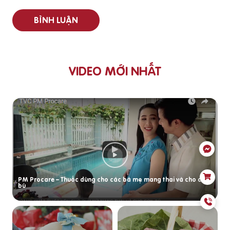
BÌNH LUẬN
VIDEO MỚI NHẤT
PM Procare – Thuốc dùng cho các bà mẹ mang thai và cho con
bú