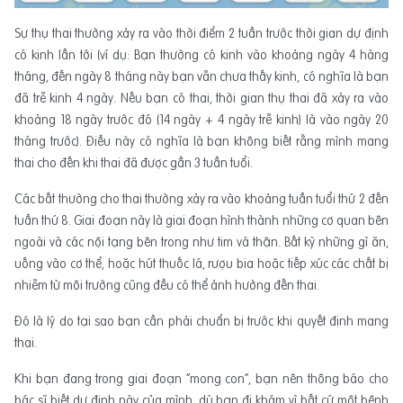
Sự thụ thai thường xảy ra vào thời điểm 2 tuần trước thời gian dự định
có kinh lần tới (ví dụ: Bạn thường có kinh vào khoảng ngày 4 hàng
tháng, đến ngày 8 tháng này bạn vẫn chưa thấy kinh, có nghĩa là bạn
đã trễ kinh 4 ngày. Nếu bạn có thai, thời gian thụ thai đã xảy ra vào
khoảng 18 ngày trước đó (14 ngày + 4 ngày trễ kinh) là vào ngày 20
tháng trước). Điều này có nghĩa là bạn không biết rằng mình mang
thai cho đến khi thai đã được gần 3 tuần tuổi.
Các bất thường cho thai thường xảy ra vào khoảng tuần tuổi thứ 2 đến
tuần thứ 8. Giai đoạn này là giai đoạn hình thành những cơ quan bên
ngoài và các nội tạng bên trong như tim và thận. Bất kỳ những gì ăn,
uống vào cơ thể, hoặc hút thuốc lá, rượu bia hoặc tiếp xúc các chất bị
nhiễm từ môi trường cũng đều có thể ảnh hưởng đến thai.
Đó là lý do tại sao bạn cần phải chuẩn bị trước khi quyết định mang
thai.
Khi bạn đang trong giai đoạn “mong con”, bạn nên thông báo cho
bác sĩ biết dự định này của mình, dù bạn đi khám vì bất cứ một bệnh