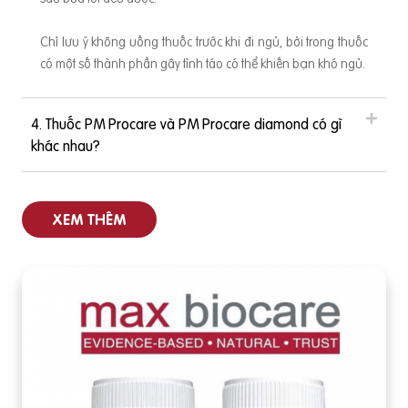
của bé phát triển. Trung tâm kiểm soát và phòng ngừa dịch
bệnh (CDC) đã chỉ ra rằng những phụ nữ bắt đầu uống axit f
Chỉ lưu ý không uống thuốc trước khi đi ngủ, bởi trong thuốc
olic đều đặn hằng ngày trước ít nhất một tháng thụ thai và tr
có một số thành phần gây tỉnh táo có thể khiến bạn khó ngủ.
ong suốt 3 tháng đầu của thai kỳ sẽ
4. Thuốc PM Procare và PM Procare diamond có gì
khác nhau?
XEM THÊM