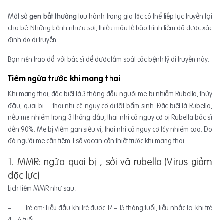
Một số
gen bất thường
lưu hành trong gia tộc có thể tiếp tục truyền lại
cho bé. Những bệnh như u sợi, thiếu máu tế bào hình liềm đã được xác
định do di truyền.
Bạn nên trao đổi với bác sĩ để được tầm soát các bệnh lý di truyền này.
Tiêm ngừa trước khi mang thai
Khi mang thai, đặc biệt là 3 tháng đầu người mẹ bị nhiễm Rubella, thủy
đậu, quai bị… thai nhi có nguy cơ dị tật bẩm sinh. Đặc biệt là Rubella,
nếu mẹ nhiễm trong 3 tháng đầu, thai nhi có nguy cơ bị Rubella bác sĩ
đến 90%. Mẹ bị Viêm gan siêu vi, thai nhi có nguy cơ lây nhiễm cao. Do
đó người mẹ cần tiêm 1 số vaccin cần thiết trước khi mang thai.
1. MMR: ngừa quai bị , sởi và rubella (Virus giảm
độc lực)
Lịch tiêm MMR như sau:
– Trẻ em: Liều đầu khi trẻ được 12 – 15 tháng tuổi, liều nhắc lại khi trẻ
4 – 6 tuổi.