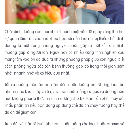
Chất dinh dưỡng của thai nhi trở thành một vấn đề ngày càng thu hút
sự quan tâm của các nhà khoa học bởi nếu thai nhi bị thiếu chất dinh
dưỡng là một trong những nguyên nhân gây ra một số căn bệnh
thường gặp ở người lớn. Ngày nay có nhiều công trình nghiên cứu
mang tầm vóc lớn đã đưa ra những phương pháp giúp con người biết
cách phòng ngừa các căn bệnh thường gặp đó trong thời gian sớm
nhất, nhanh nhất và có hiệu quả nhất.
Tất cả những thức ăn bạn ăn đều nuôi dưỡng bé. Những thức ăn
nhanh như khoai tây chiên, các loại nước uống có gas và đường hóa
học không phải là thức ăn dinh dưỡng cho bé. Bạn cần phải thay đổi
khẩu phần ăn nếu bạn đang áp dụng chế độ ăn chay trường hay chế
độ ăn để giảm cân.
Trao đổi với bác sĩ trước khi bạn muốn uống các loại thuốc vitamin và