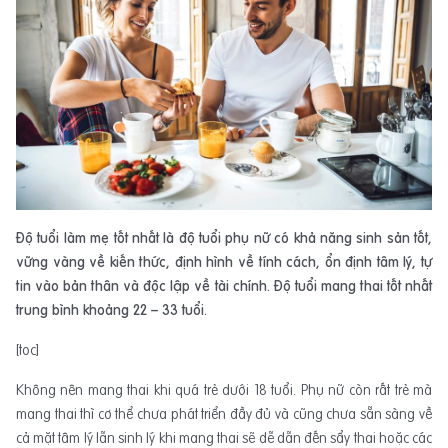
Độ tuổi làm mẹ tốt nhất là độ tuổi phụ nữ có khả năng sinh sản tốt,
vững vàng về kiến thức, định hình về tính cách, ổn định tâm lý, tự
tin vào bản thân và độc lập về tài chính. Độ tuổi mang thai tốt nhất
trung bình khoảng 22 – 33 tuổi.
[toc]
Không nên mang thai khi quá trẻ dưới 18 tuổi. Phụ nữ còn rất trẻ mà
mang thai thì cơ thể chưa phát triển đầy đủ và cũng chưa sẵn sàng về
cả mặt tâm lý lẫn sinh lý khi mang thai sẽ dễ dẫn đến sẩy thai hoặc các