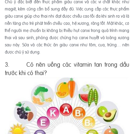
Chú ý đặc biệt đến thực phẩm giàu canxi và các vi chất khác như
magiê, kẽm cũng cần bổ sung đầy đủ. Việc cung cấp các thực phẩm
giàu canxi giúp cho thai nhi đạt được chiều cao tối đa khi sinh ra và là
nền tảng cho trẻ phát triển chiều cao, hệ xương, răng tốt. Mặt khác, cơ
thể người mẹ chuẩn bị không bị thiếu hụt canxi trong quá trình mang
thai và sau sinh, phòng được chứng hạ canxi huyết và loãng xương
sau này. Sữa và các thức ăn giàu canxi như tôm, cua, trứng… nên
được chú ý sử dụng.
3. Có nên uống các vitamin tan trong dầu
trước khi có thai?