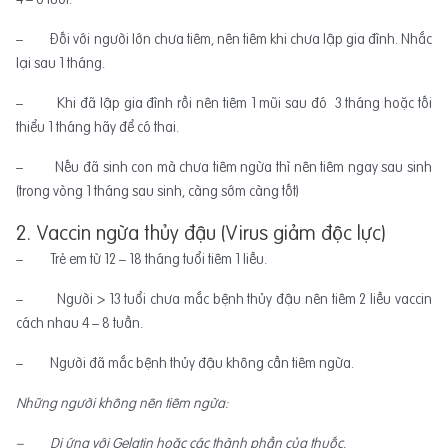
– Đối với người lớn chưa tiêm, nên tiêm khi chưa lập gia đình. Nhắc
lại sau 1 tháng.
– Khi đã lập gia đình rồi nên tiêm 1 mũi sau đó 3 tháng hoặc tối
thiểu 1 tháng hãy để có thai.
– Nếu đã sinh con mà chưa tiêm ngừa thì nên tiêm ngay sau sinh
(trong vòng 1 tháng sau sinh, càng sớm càng tốt)
2. Vaccin ngừa thủy đậu (Virus giảm độc lực)
– Trẻ em từ 12 – 18 tháng tuổi tiêm 1 liều.
– Người > 13 tuổi chưa mắc bệnh thủy đậu nên tiêm 2 liều vaccin
cách nhau 4 – 8 tuần.
– Người đã mắc bệnh thủy đậu không cần tiêm ngừa.
Những người không nên tiêm ngừa:
– Dị ứng với Gelatin hoăc các thành phần của thuốc.