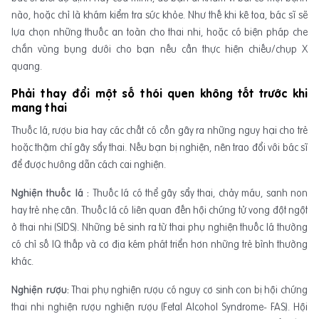
nào, hoặc chỉ là khám kiểm tra sức khỏe. Như thế khi kê toa, bác sĩ sẽ
lựa chọn những thuốc an toàn cho thai nhi, hoặc có biện pháp che
chắn vùng bụng dưới cho bạn nếu cần thực hiện chiếu/chụp X
quang.
Phải thay đổi một số thói quen không tốt trước khi
mang thai
Thuốc lá, rượu bia hay các chất có cồn gây ra những nguy hại cho trẻ
hoặc thậm chí gây sẩy thai. Nếu bạn bị nghiện, nên trao đổi với bác sĩ
để được hướng dẫn cách cai nghiện.
Nghiện thuốc lá :
Thuốc lá có thể gây sẩy thai, chảy máu, sanh non
hay trẻ nhẹ cân. Thuốc lá có liên quan đến hội chứng tử vong đột ngột
ở thai nhi (SIDS). Những bé sinh ra từ thai phụ nghiện thuốc lá thường
có chỉ số IQ thấp và cơ địa kém phát triển hơn những trẻ bình thường
khác.
Nghiện rượu:
Thai phụ nghiện rượu có nguy cơ sinh con bị hội chứng
thai nhi nghiện rượu nghiện rượu (Fetal Alcohol Syndrome- FAS). Hội