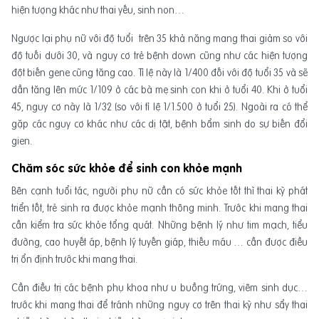
hiện tượng khác như thai yếu, sinh non…
Ngược lại phụ nữ với độ tuổi trên 35 khả năng mang thai giảm so với
độ tuối dưới 30, và nguy cơ trẻ bệnh down cũng như các hiện tượng
đột biến gene cũng tăng cao. Tỉ lệ này là 1/400 đối với độ tuổi 35 và sẽ
dần tăng lên mức 1/109 ở các bà mẹ sinh con khi ở tuổi 40. Khi ở tuổi
45, nguy cơ này là 1/32 (so với tỉ lệ 1/1.500 ở tuổi 25). Ngoài ra có thể
gặp các nguy cơ khác như các dị tật, bệnh bẩm sinh do sự biến đổi
gien.
Chăm sóc sức khỏe để sinh con khỏe mạnh
Bên cạnh tuổi tác, người phụ nữ cần có sức khỏe tốt thì thai kỳ phát
triển tốt, trẻ sinh ra được khỏe mạnh thông minh. Trước khi mang thai
cần kiểm tra sức khỏe tổng quát. Những bệnh lý như tim mạch, tiểu
đường, cao huyết áp, bệnh lý tuyến giáp, thiếu máu … cần được điều
trị ổn định trước khi mang thai.
Cần điều trị các bệnh phụ khoa như u buồng trứng, viêm sinh dục…
trước khi mang thai để tránh những nguy cơ trên thai kỳ như sẩy thai