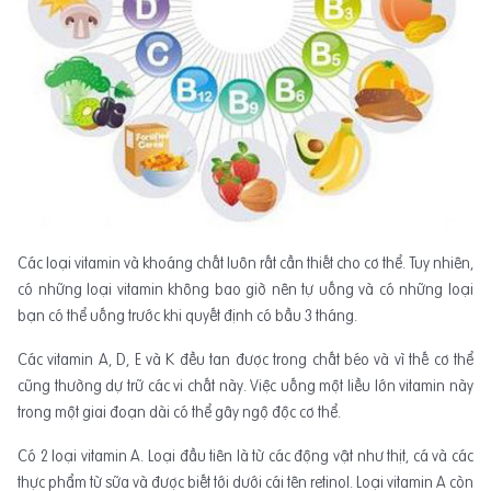
Các loại vitamin và khoáng chất luôn rất cần thiết cho cơ thể. Tuy nhiên,
có những loại vitamin không bao giờ nên tự uống và có những loại
bạn có thể uống trước khi quyết định có bầu 3 tháng.
Các vitamin A, D, E và K đều tan được trong chất béo và vì thế cơ thể
cũng thường dự trữ các vi chất này. Việc uống một liều lớn vitamin này
trong một giai đoạn dài có thể gây ngộ độc cơ thể.
Có 2 loại vitamin A. Loại đầu tiên là từ các động vật như thịt, cá và các
thực phẩm từ sữa và được biết tới dưới cái tên retinol. Loại vitamin A còn