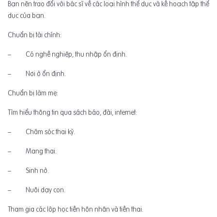
Bạn nên trao đổi với bác sĩ về các loại hình thể dục và kế hoạch tập thể
dục của bạn.
Chuẩn bị tài chính:
– Có nghề nghiệp, thu nhập ổn định.
– Nơi ở ổn định.
Chuẩn bị làm mẹ:
Tìm hiểu thông tin qua sách báo, đài, internet:
– Chăm sóc thai kỳ.
– Mang thai.
– Sinh nở.
– Nuôi dạy con.
Tham gia các lớp học tiền hôn nhân và tiền thai.