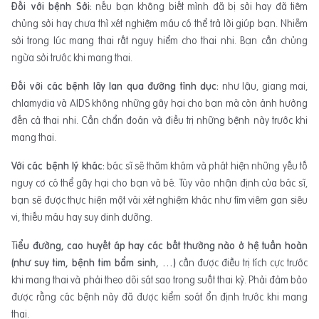
Đối với bệnh Sởi:
nếu bạn không biết mình đã bị sởi hay đã tiêm
chủng sởi hay chưa thì xét nghiệm máu có thể trả lời giúp bạn. Nhiễm
sởi trong lúc mang thai rất nguy hiểm cho thai nhi. Bạn cần chủng
ngừa sởi trước khi mang thai.
Đối với các bệnh lây lan qua đường tình dục:
như lậu, giang mai,
chlamydia và AIDS không những gây hại cho bạn mà còn ảnh hưởng
đến cả thai nhi. Cần chẩn đoán và điều trị những bệnh này trước khi
mang thai.
Với các bệnh lý khác:
bác sĩ sẽ thăm khám và phát hiện những yếu tố
nguy cơ có thể gây hại cho bạn và bé. Tùy vào nhận định của bác sĩ,
bạn sẽ được thực hiện một vài xét nghiệm khác như tìm viêm gan siêu
vi, thiếu máu hay suy dinh dưỡng.
T
iểu đường, cao huyết áp hay các bất thường nào ở hệ tuần hoàn
(như suy tim, bệnh tim bẩm sinh, …)
cần được điều trị tích cực trước
khi mang thai và phải theo dõi sát sao trong suốt thai kỳ. Phải đảm bảo
được rằng các bệnh này đã được kiểm soát ổn định trước khi mang
thai.