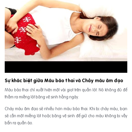
Sự khác biệt giữa Máu báo thai và Chảy máu âm đạo
Máu báo thai chỉ xuất hiện một vài giọt trên quần lót. Nó không đủ để
thấm ra miếng lót băng vệ sinh hằng ngày.
Chảy máu âm đạo sẽ nhiều hơn máu báo thai. Khi bị chảy máu, bạn
sẽ cần một miếng lót hoặc băng vệ sinh để giữ cho máu không bị vấy
bẩn ra quần áo.