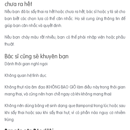
chưa ra hết
Nếu bạn đã bị sẩy thai ra hết hoặc chưa ra hết, bác sĩ hoặc y tá sẽ cho
bạn biết các chọn lựa có thể cân nhắc. Họ sẽ cung ứng thông tin để
giúp bạn cân nhắc và quyết định.
Nếu bạn chảy máu rất nhiều, bạn có thể phải nhập viện hoặc phẫu
thuật.
Bác sĩ cũng sẽ khuyên bạn
Dành thời gian nghỉ ngơi
Không quan hệ tình dục.
Không thụt rửa âm đạo (KHÔNG BAO GIỜ làm điều này trong thời gian
mang thai, và cũng nên hạn chế ngay cả khi không mang thai)
Không nên dùng băng vệ sinh dạng que (tampons) trong lúc hoặc sau
khi sẩy thai hoặc sau khi sẩy thai hụt, vì có phần nào nguy cơ nhiễm
trùng.