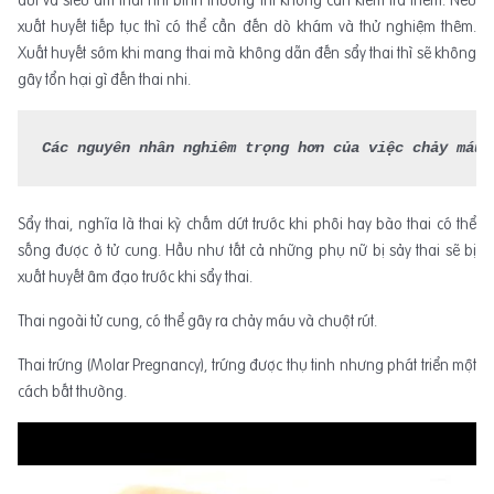
dứt và siêu âm thai nhi bình thường thì không cần kiểm tra thêm. Nếu
xuất huyết tiếp tục thì có thể cần đến dò khám và thử nghiệm thêm.
Xuất huyết sớm khi mang thai mà không dẫn đến sẩy thai thì sẽ không
gây tổn hại gì đến thai nhi.
Các nguyên nhân nghiêm trọng hơn của việc chảy máu 
Sẩy thai, nghĩa là thai kỳ chấm dứt trước khi phôi hay bào thai có thể
sống được ở tử cung. Hầu như tất cả những phụ nữ bị sảy thai sẽ bị
xuất huyết âm đạo trước khi sẩy thai.
Thai ngoài tử cung, có thể gây ra chảy máu và chuột rút.
Thai trứng (Molar Pregnancy), trứng được thụ tinh nhưng phát triển một
cách bất thường.