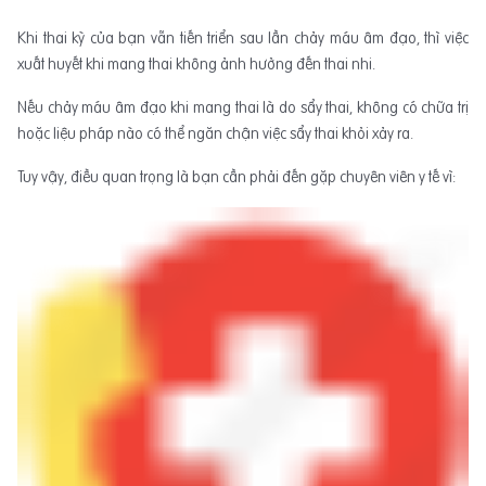
Khi thai kỳ của bạn vẫn tiến triển sau lần chảy máu âm đạo, thì việc
xuất huyết khi mang thai không ảnh hưởng đến thai nhi.
Nếu chảy máu âm đạo khi mang thai là do sẩy thai, không có chữa trị
hoặc liệu pháp nào có thể ngăn chận việc sẩy thai khỏi xảy ra.
Tuy vậy, điều quan trọng là bạn cần phải đến gặp chuyên viên y tế vì: