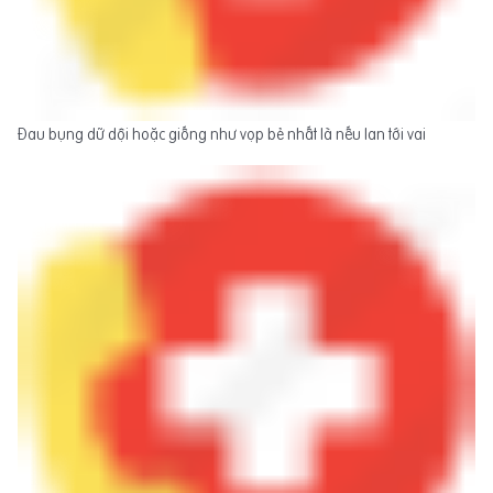
Đau bụng dữ dội hoặc giống như vọp bẻ nhất là nếu lan tới vai