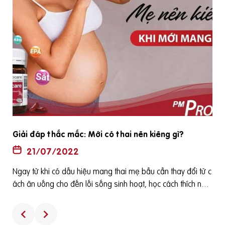
Tiêu chí chọn vitamin tổng hợp cho bà bầu tốt nhất
2022
20/07/2022
Để đáp ứng nhu cầu dinh dưỡng tăng lên của phụ nữ mang
ê
thai, cho con bú và phòng chống một số bệnh thường gặp
h
ở bà bầu cũng như các dị tật của thai nhi thì các loại viên uố
ng tổng hợp dành cho bà bầu thường được bác sỹ sản kho