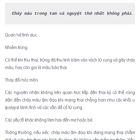
Chảy máu trong tam cá nguyệt thứ nhất không phải lú
Quan hệ tình dục
Nhiễm trùng
Có thể khi thụ thai, trứng đã thụ tinh bám vào vách tử cung và gây chảy
máu, hay còn gọi là máu báo thai.
Thay đổi hóc môn
Các nguyên nhân không liên quan trực tiếp đến thai kỳ có thể cũng
dẫn đến chảy máu âm đạo khi mang thai chẳng hạn như các khối u
(polyps) lành tính và các vấn đề cổ tử cung.
Các yếu tố khác không làm hại đến mẹ hoặc bé.
Thông thường, nếu việc chảy máu âm đạo khi đang mang thai chấm