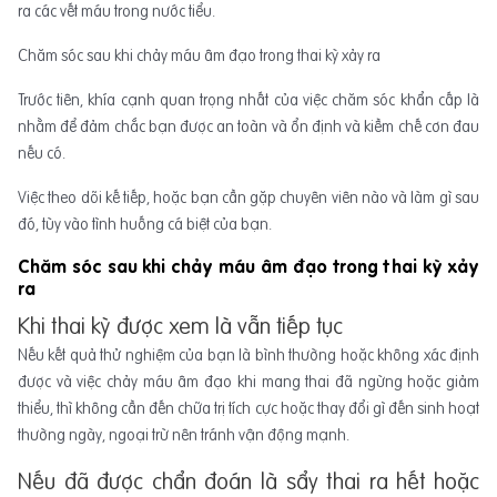
ra các vết máu trong nước tiểu.
Chăm sóc sau khi chảy máu âm đạo trong thai kỳ xảy ra
Trước tiên, khía cạnh quan trọng nhất của việc chăm sóc khẩn cấp là
nhằm để đảm chắc bạn được an toàn và ổn định và kiềm chế cơn đau
nếu có.
Việc theo dõi kế tiếp, hoặc bạn cần gặp chuyên viên nào và làm gì sau
đó, tùy vào tình huống cá biệt của bạn.
Chăm sóc sau khi chảy máu âm đạo trong thai kỳ xảy
ra
Khi thai kỳ được xem là vẫn tiếp tục
Nếu kết quả thử nghiệm của bạn là bình thường hoặc không xác định
được và việc chảy máu âm đạo khi mang thai đã ngừng hoặc giảm
thiểu, thì không cần đến chữa trị tích cực hoặc thay đổi gì đến sinh hoạt
thường ngày, ngoại trừ nên tránh vận động mạnh.
Nếu đã được chẩn đoán là sẩy thai ra hết hoặc