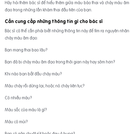
Hãy hỏi thêm bác sĩ để hiểu thêm giữa máu báo thai và chảy máu âm
đạo trong những lần khám thai đầu tiên của bạn.
Cần cung cấp những thông tin gì cho bác sĩ
Bác sĩ có thể cần phải biết những thông tin này để tìm ra nguyên nhân
chảy máu âm đạo:
Bạn mang thai bao lâu?
Bạn đã bị chảy máu âm đạo trong thời gian này hay sớm hơn?
Khi nào bạn bắt đầu chảy máu?
Máu chảy rồi dừng lại, hoặc nó chảy liên tục?
Có nhiều máu?
Màu sắc của máu là gì?
Máu có mùi?
Bạn có gặp chuột rút hoặc đau ở bụng?