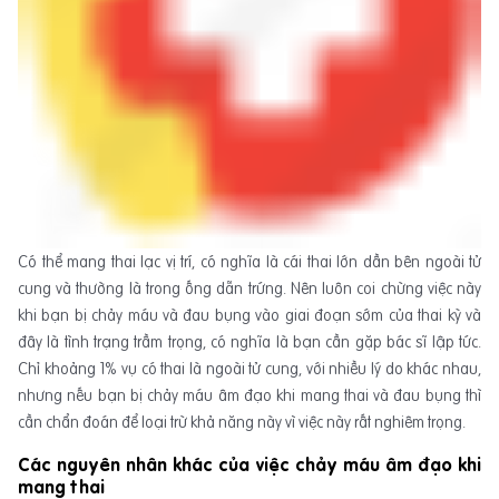
Có thể mang thai lạc vị trí, có nghĩa là cái thai lớn dần bên ngoài tử
cung và thường là trong ống dẫn trứng. Nên luôn coi chừng việc này
khi bạn bị chảy máu và đau bụng vào giai đoạn sớm của thai kỳ và
đây là tình trạng trầm trọng, có nghĩa là bạn cần gặp bác sĩ lập tức.
Chỉ khoảng 1% vụ có thai là ngoài tử cung, với nhiều lý do khác nhau,
nhưng nếu bạn bị chảy máu âm đạo khi mang thai và đau bụng thì
cần chẩn đoán để loại trừ khả năng này vì việc này rất nghiêm trọng.
Các nguyên nhân khác của việc chảy máu âm đạo khi
mang thai