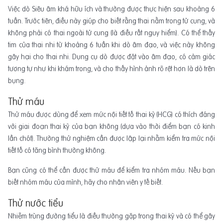
Việc dò Siêu âm khá hữu ích và thường được thực hiện sau khoảng 6
tuần. Trước tiên, điều này giúp cho biết rằng thai nằm trong tử cung, và
không phải có thai ngoài tử cung (là điều rất nguy hiểm). Có thể thấy
tim của thai nhi từ khoảng 6 tuần khi dò âm đạo, và việc này không
gây hại cho thai nhi. Dụng cụ dò được đặt vào âm đạo, có cảm giác
tương tự như khi khám trong, và cho thấy hình ảnh rõ rệt hơn là dò trên
bụng.
Thử máu
Thử máu được dùng để xem mức nội tiết tố thai kỳ (HCG) có thích đáng
với giai đoạn thai kỳ của bạn không (dựa vào thời điểm bạn có kinh
lần chót). Thường thử nghiệm cần được lập lại nhằm kiểm tra mức nội
tiết tố có tăng bình thường không.
Bạn cũng có thể cần được thử máu để kiểm tra nhóm máu. Nếu bạn
biết nhóm máu của mình, hãy cho nhân viên y tế biết.
Thử nước tiểu
Nhiễm trùng đường tiểu là điều thường gặp trong thai kỳ và có thể gây