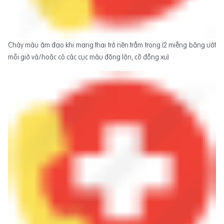
Chảy máu âm đạo khi mang thai trở nên trầm trọng (2 miếng băng ướt
mỗi giờ và/hoặc có các cục máu đông lớn, cỡ đồng xu)