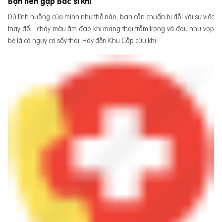
Bạn nên gặp Bác sĩ khi
Dù tình huống của mình như thế nào, bạn cần chuẩn bị đối với sự việc
thay đổi. chảy máu âm đạo khi mang thai trầm trọng và đau như vọp
bẻ là có nguy cơ sẩy thai. Hãy đến Khu Cấp cứu khi: