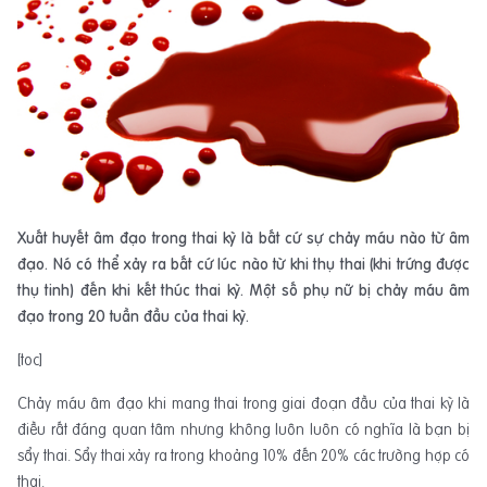
Xuất huyết âm đạo trong thai kỳ là bất cứ sự chảy máu nào từ âm
đạo. Nó có thể xảy ra bất cứ lúc nào từ khi thụ thai (khi trứng được
thụ tinh) đến khi kết thúc thai kỳ. Một số phụ nữ bị chảy máu âm
đạo trong 20 tuần đầu của thai kỳ.
[toc]
Chảy máu âm đạo khi mang thai trong giai đoạn đầu của thai kỳ là
điều rất đáng quan tâm nhưng không luôn luôn có nghĩa là bạn bị
sẩy thai. Sẩy thai xảy ra trong khoảng 10% đến 20% các trường hợp có
thai.