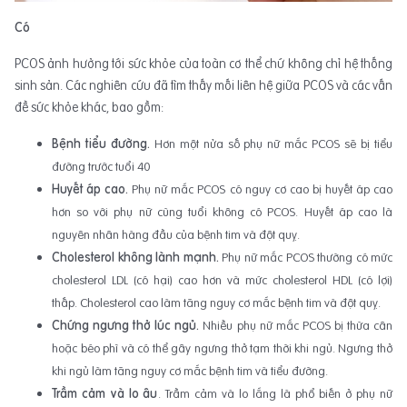
Có
PCOS ảnh hưởng tới sức khỏe của toàn cơ thể chứ không chỉ hệ thống
sinh sản. Các nghiên cứu đã tìm thấy mối liên hệ giữa PCOS và các vấn
đề sức khỏe khác, bao gồm:
Bệnh tiểu đường.
Hơn một nửa số phụ nữ mắc PCOS sẽ bị tiểu
đường trước tuổi 40
Huyết áp cao.
Phụ nữ mắc PCOS có nguy cơ cao bị huyết áp cao
hơn so với phụ nữ cùng tuổi không có PCOS. Huyết áp cao là
nguyên nhân hàng đầu của bệnh tim và đột quỵ.
Cholesterol không lành mạnh.
Phụ nữ mắc PCOS thường có mức
cholesterol LDL (có hại) cao hơn và mức cholesterol HDL (có lợi)
thấp. Cholesterol cao làm tăng nguy cơ mắc bệnh tim và đột quỵ.
Chứng ngưng thở lúc ngủ.
Nhiều phụ nữ mắc PCOS bị thừa cân
hoặc béo phì và có thể gây ngưng thở tạm thời khi ngủ. Ngưng thở
khi ngủ làm tăng nguy cơ mắc bệnh tim và tiểu đường.
Trầm cảm và lo âu
. Trầm cảm và lo lắng là phổ biến ở phụ nữ