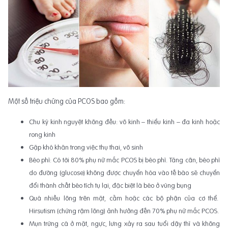
Một số triệu chứng của PCOS bao gồm:
Chu kỳ kinh nguyệt không đều: vô kinh – thiểu kinh – đa kinh hoặc
rong kinh
Gặp khó khăn trong việc thụ thai, vô sinh
Béo phì: Có tới 80% phụ nữ mắc PCOS bị béo phì. Tăng cân, béo phì
do đường (glucose) không được chuyển hóa vào tế bào sẽ chuyển
đổi thành chất béo tích tụ lại, đặc biệt là béo ở vùng bụng
Quá nhiều lông trên mặt, cằm hoặc các bộ phận của cơ thể.
Hirsutism (chứng rậm lông) ảnh hưởng đến 70% phụ nữ mắc PCOS.
Mụn trứng cá ở mặt, ngực, lưng xảy ra sau tuổi dậy thì và không