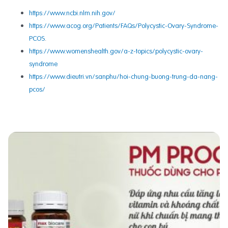
https://www.ncbi.nlm.nih.gov/
https://www.acog.org/Patients/FAQs/Polycystic-Ovary-Syndrome-
PCOS
.
https://www.womenshealth.gov/a-z-topics/polycystic-ovary-
syndrome
https://www.dieutri.vn/sanphu/hoi-chung-buong-trung-da-nang-
pcos/