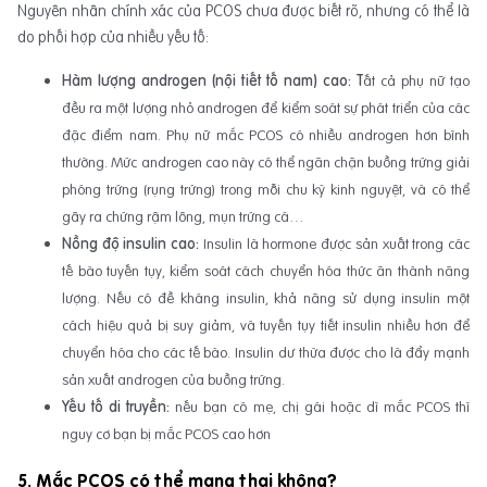
Nguyên nhân chính xác của PCOS chưa được biết rõ, nhưng có thể là
do phối hợp của nhiều yếu tố:
Hàm lượng androgen (nội tiết tố nam) cao: T
ất cả phụ nữ tạo
đều ra một lượng nhỏ androgen để kiểm soát sự phát triển của các
đặc điểm nam. Phụ nữ mắc PCOS có nhiều androgen hơn bình
thường. Mức androgen cao này có thể ngăn chặn buồng trứng giải
phóng trứng (rụng trứng) trong mỗi chu kỳ kinh nguyệt, và có thể
gây ra chứng rậm lông, mụn trứng cá…
Nồng độ insulin cao:
Insulin là hormone được sản xuất trong các
tế bào tuyến tụy, kiểm soát cách chuyển hóa thức ăn thành năng
lượng. Nếu có đề kháng insulin, khả năng sử dụng insulin một
cách hiệu quả bị suy giảm, và tuyến tụy tiết insulin nhiều hơn để
chuyển hóa cho các tế bào. Insulin dư thừa được cho là đẩy mạnh
sản xuất androgen của buồng trứng.
Yếu tố di truyền:
nếu bạn có mẹ, chị gái hoặc dì mắc PCOS thì
nguy cơ bạn bị mắc PCOS cao hơn
5. Mắc PCOS có thể mang thai không?