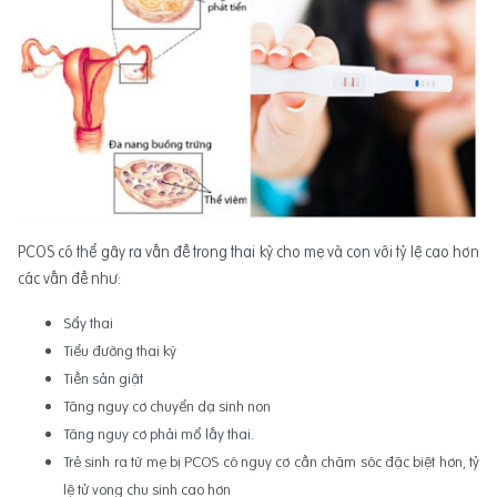
PCOS có thể gây ra vấn đề trong thai kỳ cho mẹ và con với tỷ lệ cao hơn
các vấn đề như:
Sẩy thai
Tiểu đường thai kỳ
Tiền sản giật
Tăng nguy cơ chuyển dạ sinh non
Tăng nguy cơ phải mổ lấy thai.
Trẻ sinh ra từ mẹ bị PCOS có nguy cơ cần chăm sóc đặc biệt hơn, tỷ
lệ tử vong chu sinh cao hơn