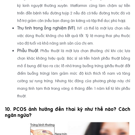
kỳ kinh nguyệt thường xuyên. Metformin cũng làm chậm sự tiến
triển đến bệnh tiểu đường tuýp 2 nếu đã có tiểu đường trước đó và
hỗ trợ giảm cân (nếu bạn đang ăn kiêng và tập thể dục phù hợp).
Thụ tinh trong ống nghiệm (IVF).
IVF có thể là một lựa chọn nếu
việc dùng thuốc không cho kết quả tốt. Tỷ lệ mang thai phụ thuộc
vào độ tuổi và khả năng sinh sản của chị em.
Phẫu thuật.
Phẫu thuật là một lựa chọn (thường chỉ khi các lựa
chọn khác không hiệu quả). Bác sĩ sẽ tiến hành phẫu thuật bằng
mở ổ bụng để tạo ra các lỗ nhỏ trong buồng trứng (phẫu thuật đốt
điểm buồng trứng) làm giảm mức độ kích thích tố nam và tăng
cường sự rụng trứng. Nhưng tác động của phương pháp này chỉ
mang tính tạm thời trong vòng 6 tháng đến 1 năm kể từ khi phẫu
thuật.
10. PCOS ảnh hưởng đến thai kỳ như thế nào? Cách
ngăn ngừa?