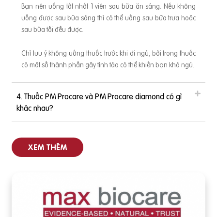
Bạn nên uống tốt nhất 1 viên sau bữa ăn sáng. Nếu không
uống được sau bữa sáng thì có thể uống sau bữa trưa hoặc
sau bữa tối đều được.
Úc. Với
Chỉ lưu ý không uống thuốc trước khi đi ngủ, bởi trong thuốc
có một số thành phần gây tỉnh táo có thể khiến bạn khó ngủ.
4. Thuốc PM Procare và PM Procare diamond có gì
khác nhau?
XEM THÊM