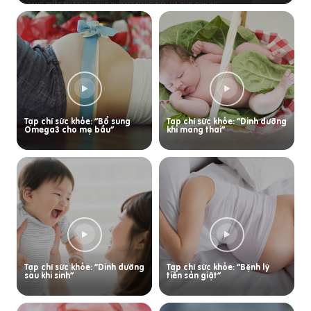
Tạp chí sức khỏe: “Bổ sung
Tạp chí sức khỏe: “Dinh dưỡng
Omega3 cho mẹ bầu”
khi mang thai”
Tạp chí sức khỏe: “Dinh dưỡng
Tạp chí sức khỏe: “Bệnh lý
sau khi sinh”
tiền sản giật”