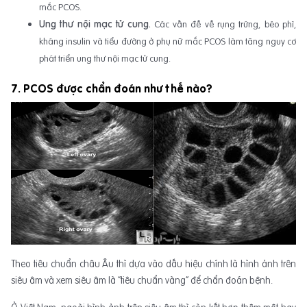
mắc PCOS.
Ung thư nội mạc tử cung.
Các vấn đề về rụng trứng, béo phì,
kháng insulin và tiểu đường ở phụ nữ mắc PCOS làm tăng nguy cơ
phát triển ung thư nội mạc tử cung.
7. PCOS được chẩn đoán như thế nào?
Theo tiêu chuẩn châu Âu thì dựa vào dấu hiệu chính là hình ảnh trên
siêu âm và xem siêu âm là “tiêu chuẩn vàng” để chẩn đoán bệnh.