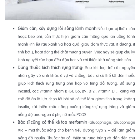
Giảm cân, xây dựng lối sống lành mạnh:
Nếu bạn bị thừa cân
hoặc béo phì, cần thực hiện giảm cân thông qua ăn uống lành
mạnh (nhiều rau xanh và hoa quả, giàu đạm thực vật, ít đường, ít
tinh bột..), hoạt động thể chất thường xuyên. Việc này sẽ giúp chu kỳ
kinh nguyệt của bạn đều đặn hơn và cải thiện khả năng sinh sản.
Dùng thuốc kích thích rụng trứng:
Sau khi loại trừ các nguyên
nhân gây vô sinh khác ở vợ và chồng, bác sĩ có thể kê đơn thuốc
giúp kích thích rụng trứng phù hợp với từng đối tượng. Bổ sung
Inositol, các vitamin nhóm B (B1, B6, B9, B12), vitamin D… cùng với
chế độ ăn là lựa chọn tốt bởi nó có thể làm giảm tình trạng kháng
insulin, cải thiện chức năng buồng trứng/sự rụng trứng và giảm
nồng độ androgen ở phụ nữ mắc PCOS
Bác sĩ cũng có thể kê toa metformin
(Glucophage, Glucophage
XR) – một thuốc uống cho bệnh tiểu đường tuýp 2 – để làm giảm
nồng độ insulin. Thuốc này cải thiện sự rụng trứng và dẫn đến chu