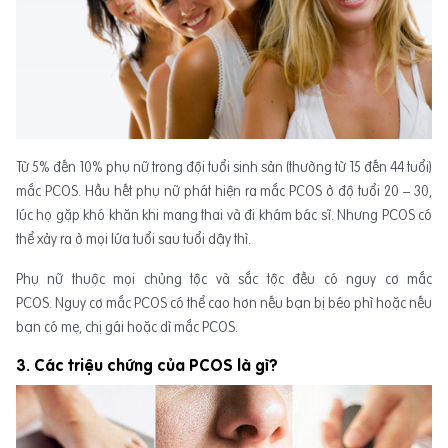
Từ 5% đến 10% phụ nữ trong đội tuổi sinh sản (thường từ 15 đến 44 tuổi)
mắc PCOS. Hầu hết phụ nữ phát hiện ra mắc PCOS ở độ tuổi 20 – 30,
lúc họ gặp khó khăn khi mang thai và đi khám bác sĩ. Nhưng PCOS có
thể xảy ra ở mọi lứa tuổi sau tuổi dậy thì.
Phụ nữ thuộc mọi chủng tộc và sắc tộc đều có nguy cơ mắc
PCOS. Nguy cơ mắc PCOS có thể cao hơn nếu bạn bị béo phì hoặc nếu
bạn có mẹ, chị gái hoặc dì mắc PCOS.
3. Các triệu chứng của PCOS là gì?