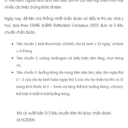
Ở Việt Nam, ngoài hình ảnh trên siêu âm thì còn kết hợp thêm một hay
nhiều các triệu chứng khác đi kèm.
Ngày nay, để tiện cho thống nhất chẩn đoán và điều trị thì các nhà y
học dựa theo ESHRE ASRM Rotterdam Consesus 2003 đưa ra 3 tiêu
chuẩn chẩn đoán:
Tiêu chuẩn 1: kinh thưa hoặc vô kinh, chu kỳ kinh > 35 ngày, vô kinh
> 6 tháng.
Tiêu chuẩn 2: cường androgen với biểu hiện rậm lông, mụn trứng
cá.
Tiêu chuẩn 3: buồng trứng đa nang trên siêu âm, siêu âm ngày thứ
2 – 5 của chu kỳ kinh hoặc ngày thứ 3 của chu kỳ nhân tạo thì có 12
nang kích thước từ 2 – 9mm và tăng thể tích buồng trứng >10cm3,
thể hiện ít nhất ở một buồng trứng.
Khi có xuất hiện 2/3 tiêu chuẩn trên thì được chẩn đoán
là HCBTĐN.