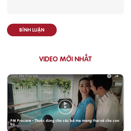
BÌNH LUẬN
VIDEO MỚI NHẤT
PM Procare – Thuốc dùng cho các bà mẹ mang thai và cho con
bú