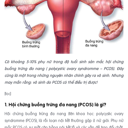
Có khoảng 5-10% phụ nữ trong độ tuổi sinh sản mắc hội chứng
buồng trứng đa nang ( polycystic ovary syndromme – PCOS). Đây
cũng là một trong những nguyên nhân chính gây ra vô sinh. Nhưng
may mắn rằng: vô sinh do PCOS có thể điều trị được!
[toc]
1. Hội chứng buồng trứng đa nang (PCOS) là gì?
Hội chứng buồng trứng đa nang (tên khoa học: polycystic ovary
syndromme (PCOS), là rối loạn nội tiết thường gặp ở nữ giới. Phụ nữ
mắc PCOS có sự mất cân bằng nội tiết tố và các vấn đề trao đổi chất,