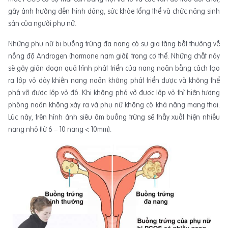
gây ảnh hưởng đến hình dáng, sức khỏe tổng thể và chức năng sinh
sản của người phụ nữ.
Những phụ nữ bị buồng trứng đa nang có sự gia tăng bất thường về
nồng độ Androgen (hormone nam giới) trong cơ thể. Những chất này
sẽ gây gián đoạn quá trình phát triển của nang noãn bằng cách tạo
ra lớp vỏ dày khiến nang noãn không phát triển được và không thể
phá vỡ được lớp vỏ đó. Khi không phá vỡ được lớp vỏ thì hiện tượng
phóng noãn không xảy ra và phụ nữ không có khả năng mang thai.
Lúc này, trên hình ảnh siêu âm buồng trứng sẽ thấy xuất hiện nhiều
nang nhỏ (từ 6 – 10 nang < 10mm).