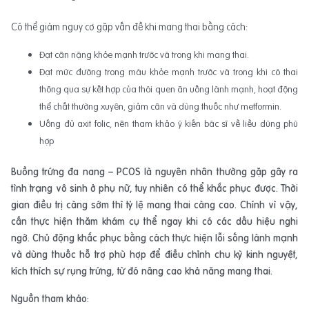
Có thể giảm nguy cơ gặp vấn đề khi mang thai bằng cách:
Đạt cân nặng khỏe mạnh trước và trong khi mang thai.
Đạt mức đường trong máu khỏe mạnh trước và trong khi có thai
thông qua sự kết hợp của thói quen ăn uống lành mạnh, hoạt động
thể chất thường xuyên, giảm cân và dùng thuốc như metformin.
Uống đủ axit folic, nên tham khảo ý kiến bác sĩ về liều dùng phù
hợp
Buồng trứng đa nang – PCOS là nguyên nhân thường gặp gây ra
tình trạng vô sinh ở phụ nữ, tuy nhiên có thể khắc phục được. Thời
gian điều trị càng sớm thì tỷ lệ mang thai càng cao. Chính vì vậy,
cần thực hiện thăm khám cụ thể ngay khi có các dấu hiệu nghi
ngờ. Chủ động khắc phục bằng cách thực hiện lỗi sống lành mạnh
và dùng thuốc hỗ trợ phù hợp để điều chỉnh chu kỳ kinh nguyệt,
kích thích sự rụng trứng, từ đó nâng cao khả năng mang thai.
Nguồn tham khảo: