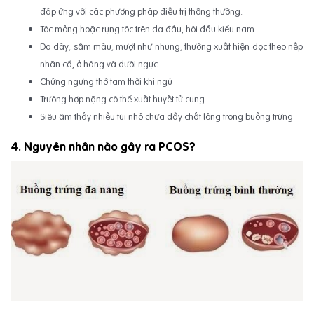
đáp ứng với các phương pháp điều trị thông thường.
Tóc mỏng hoặc rụng tóc trên da đầu; hói đầu kiểu nam
Da dày, sẫm màu, mượt như nhung, thường xuất hiện dọc theo nếp
nhăn cổ, ở háng và dưới ngực
Chứng ngưng thở tạm thời khi ngủ
Trường hợp nặng có thể xuất huyết tử cung
Siêu âm thấy nhiều túi nhỏ chứa đầy chất lỏng trong buồng trứng
4. Nguyên nhân nào gây ra PCOS?