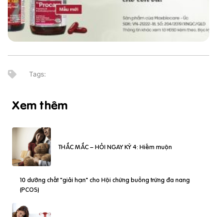
Xem thêm
THẮC MẮC – HỎI NGAY KỲ 4: Hiếm muộn
10 dưỡng chất "giải hạn" cho Hội chứng buồng trứng đa nang
(PCOS)