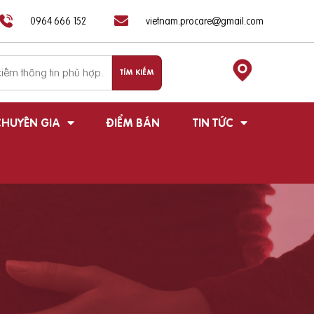
0964 666 152
vietnam.procare@gmail.com
HUYÊN GIA
ĐIỂM BÁN
TIN TỨC