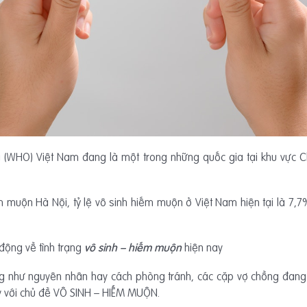
i (WHO) Việt Nam đang là một trong những quốc gia tại khu vực Ch
uộn Hà Nội, tỷ lệ vô sinh hiếm muộn ở Việt Nam hiện tại là 7,7%.
động về tình trạng
vô sinh – hiếm muộn
hiện nay
ng như nguyên nhân hay cách phòng tránh, các cặp vợ chồng đang 
với chủ đề VÔ SINH – HIẾM MUỘN.