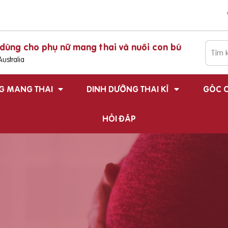
dùng cho phụ nữ mang thai và nuôi con bú
ustralia
G MANG THAI
DINH DƯỠNG THAI KÌ
GÓC C
HỎI ĐÁP