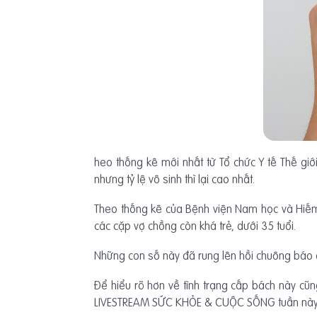
heo thống kê mới nhất từ Tổ chức Y tế Thế giớ
nhưng tỷ lệ vô sinh thì lại cao nhất.
Theo thống kê của Bệnh viện Nam học và Hiếm m
các cặp vợ chồng còn khá trẻ, dưới 35 tuổi.
Những con số này đã rung lên hồi chuông báo 
Để hiểu rõ hơn về tình trạng cấp bách này cũ
LIVESTREAM SỨC KHỎE & CUỘC SỐNG tuần này 