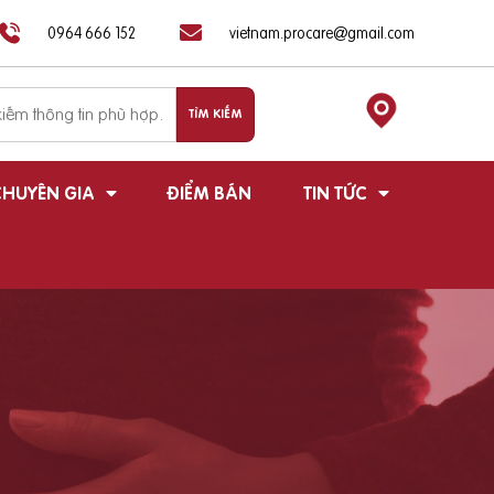
0964 666 152
vietnam.procare@gmail.com
HUYÊN GIA
ĐIỂM BÁN
TIN TỨC