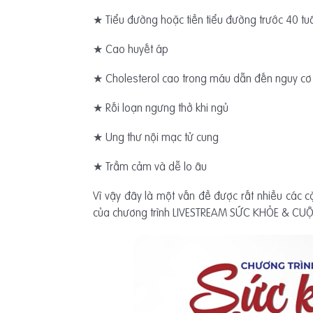
★ Tiểu đường hoặc tiền tiểu đường trước 40 tu
★ Cao huyết áp
★ Cholesterol cao trong máu dẫn đến nguy cơ
★ Rối loạn ngưng thở khi ngủ
★ Ung thư nội mạc tử cung
★ Trầm cảm và dễ lo âu
Vì vậy đây là một vấn đề được rất nhiều các c
của chương trình LIVESTREAM SỨC KHỎE & CU