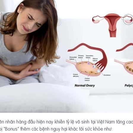
n nhân hàng đầu hiện nay khiến tỷ lệ vô sinh tại Việt Nam tăng c
ị “Bonus” thêm các bệnh nguy hại khác tới sức khỏe như: