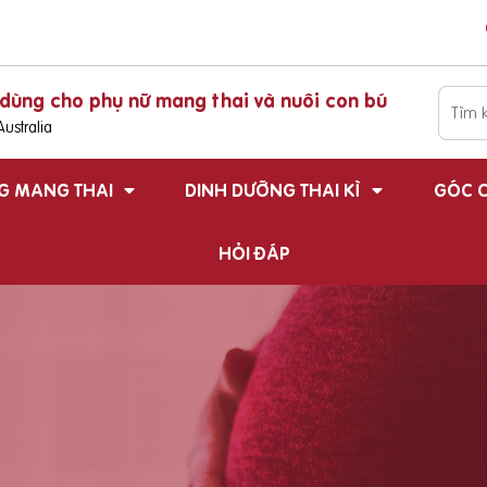
dùng cho phụ nữ mang thai và nuôi con bú
ustralia
G MANG THAI
DINH DƯỠNG THAI KÌ
GÓC C
HỎI ĐÁP