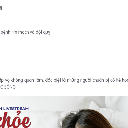
ổi
 bệnh tim mạch và đột quỵ
ặp vợ chồng quan tâm, đặc biệt là những người chuẩn bị có kế hoạ
ỘC SỐNG.