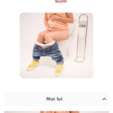
Quỳnh
Mục lục