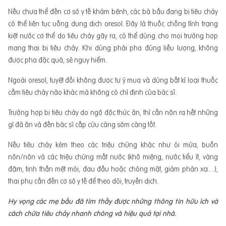
Nếu chưa thể đến cơ sở y tế khám bệnh, các bà bầu đang bị tiêu chảy
có thể liên tục uống dung dịch oresol. Đây là thuốc chống tình trạng
kiệt nước cơ thể do tiêu chảy gây ra, có thể dùng cho mọi trường hợp
mang thai bị tiêu chảy. Khi dùng phải pha đúng liều lượng, không
được pha đặc quá, sẽ nguy hiểm.
Ngoài oresol, tuyệt đối không được tự ý mua và dùng bất kì loại thuốc
cầm tiêu chảy nào khác mà không có chỉ định của bác sĩ.
Trường hợp bị tiêu chảy do ngộ độc thức ăn, thì cần nôn ra hết những
gì đã ăn và đến bác sĩ cấp cứu càng sớm càng tốt.
Nếu tiêu chảy kèm theo các triệu chứng khác như ói mửa, buồn
nôn/nôn và các triệu chứng mất nước (khô miệng, nước tiểu ít, vàng
đậm, tinh thần mệt mỏi, đau đầu hoặc chóng mặt, giảm phản xạ…),
thai phụ cần đến cơ sở y tế để theo dõi, truyền dịch.
Hy vọng các mẹ bầu đã tìm thấy được những thông tin hữu ích và
cách chữa tiêu chảy nhanh chóng và hiệu quả tại nhà.