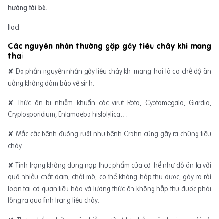
hưởng tới bé.
[toc]
Các nguyên nhân thường gặp gây tiêu chảy khi mang
thai
✘ Đa phần nguyên nhân gây tiêu chảy khi mang thai là do chế độ ăn
uống không đảm bảo vệ sinh.
✘ Thức ăn bị nhiễm khuẩn các virut Rota, Cyptomegalo, Giardia,
Cryptosporidium, Entamoeba histolytica…
✘ Mắc các bệnh đường ruột như bệnh Crohn cũng gây ra chứng tiêu
chảy.
✘ Tình trạng không dung nạp thực phẩm của cơ thể như đồ ăn lạ với
quá nhiều chất đạm, chất mỡ, cơ thể không hấp thu được, gây ra rối
loạn tại cơ quan tiêu hóa và lượng thức ăn không hấp thụ được phải
tống ra qua tình trạng tiêu chảy.