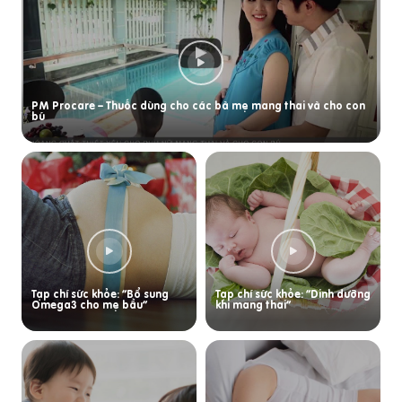
PM Procare – Thuốc dùng cho các bà mẹ mang thai và cho con
bú
Tạp chí sức khỏe: “Bổ sung
Tạp chí sức khỏe: “Dinh dưỡng
Omega3 cho mẹ bầu”
khi mang thai”