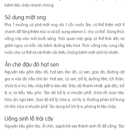
bệnh tiêu chảy nhanh chóng.
Sử dụng mật ong
Pha 1 muỗng cà phê mật ong với 1 cốc nước ấm, có thể thêm một ít
chanh để tăng thêm mùi vị và bổ sung vitamin C cho cơ thể. Dùng thức
uống này vào mỗi buổi sáng. Thói quen này giúp cơ thể thải độc và
giảm nguy cơ mắc các bệnh đường tiêu hoá. Thức uống này cung cấp
nước cho cơ thể và cải thiện các triệu chứng bệnh một cách tự nhiên.
Ăn chè đậu đỏ hạt sen
Nguyên liệu gồm đậu đỏ, hạt sen, táo đỏ, củ sen, gạo đỏ, đường cát
gia vị vừa đủ nấu chè ăn. Hạt sen, củ sen, bổ tỳ, dưỡng tâm, ích thận,
chữa tỳ vị hư, tiêu chảy kiết lỵ kéo dài. Đậu đỏ thanh nhiệt, giải độc, bổ
tỳ vị, lợi tiểu, tiêu phù. Táo đỏ bổ tỳ vị nhuận phế, chữa rối loạn tiêu
hóa, ăn ngủ kém. Gạo đỏ bổ tỳ, hòa vị, chỉ tả, lỵ. Đường phèn bổ trung
ích khí, hòa vị nhuận phế. Tác dụng bổ ích tỳ vị, phòng trị tiêu chảy.
Uống sinh tố trái cây
Nguyên liệu gồm táo, ổi chín, sapôchê xay thành sinh tố để uống. Táo