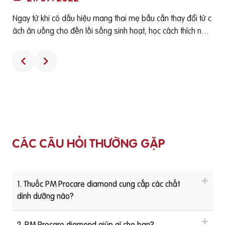
20/07/2022
ên bị những cơn ố
Để đáp ứng nhu cầu dinh dưỡng tăng lên c
 dinh dưỡng trở nê
thai, cho con bú và phòng chống một số bệ
ời điểm thích hợp nh
ở bà bầu cũng như các dị tật của thai nhi thì 
cho con. Vậy dinh
ng tổng hợp dành cho bà bầu thường được b
hư thế nào, mẹ cần
a khuyên phụ nữ sử dụng. Tuy nhiên, sử dụng
 bầu hãy cùng PM
tổng hợp dành cho bà bầu như thế nào là đú
a bà
ất thiết phải sử dụng viên uống tổng hợp ha
 dinh dưỡng cho t
hai câu hỏi thường gặp của phụ nữ chuẩn bị
 đầu, chế độ dinh d
g mang thai. [toc] Hiểu đúng về Vitamin tổng hợp hay Viên u
 những dưỡng chất
CÁC CÂU HỎI THƯỜNG GẶP
ống tổng hợp cho bà bầu Viên uống tổng hợ
m sinh và thai nghé
mẹ vẫn quen gọi là vitamin tổng hợp cho bà
ng giữa lại giúp p
huốc hoặc thực phẩm chức năng mà thành 
g hết nghén từ khi
c vitamin, khoáng chất, acid béo thiết yếu d
g thêm nhiều dinh d
1. Thuốc PM Procare diamond cung cấp các chất
ười. Vitamin và khoáng chất đóng vai trò quan
. Thai kỳ thứ 3 bắt
dinh dưỡng nào?
sức khỏe con người, đặc biệt phụ nữ trong 
ai đoạn tăng cân củ
thai. Phụ nữ có thai cần bổ sung đầy đủ vit
ừ kích thước bằng m
2. PM Procare diamond giúp gì cho bạn?