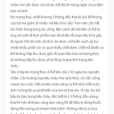
nhân chủ yếu được cho là do chế độ ăn hàng ngày chưa đảm
bảo vệ sinh.
Khi mang thai, nhất là trong 3 tháng đầu thai kỳ sức đề kháng
của bà mẹ giảm đi nhiều, hệ tiêu hóa “yếu” hơn nên cần hết
sức thận trọng trong ăn uống. Bên cạnh đó bà bầu có thể dị
ứng với một số thực phẩm nào đó khiến rối loạn tiêu hóa gây
đi ngoài. Đôi khi mặc dù thức ăn được chế biến sạch sẽ, tuy
nhiên khẩu phần ăn có quá nhiều chất đạm, chất mỡ khiến cơ
thể không hấp thu được gây rối loạn tiêu hóa và lượng thức
ăn không hấp thụ được phải tống ra qua tình trạng tiêu
chảy…
Tiêu chảy khi mang thai có thể kéo dài 1-10 ngày tùy nguyên
nhân. Các trường hợp tiêu chảy nhẹ sẽ tự khỏi, chỉ cần uống
oresol, bù nước. Nếu bị tiêu chảy nặng cơ thể sẽ bị mất nước,
ảnh hưởng tới sự phát triển của mẹ và thai nhi. Vì vậy, khi bà
bầu bị đau bụng tiêu chảy, đặc biệt là ở 3 tháng đầu mang
thai thì nên đi khám càng sớm càng tốt để điều trị đúng thuốc,
đúng liều lượng và nhanh khỏi bệnh. Không nên tự ý mua