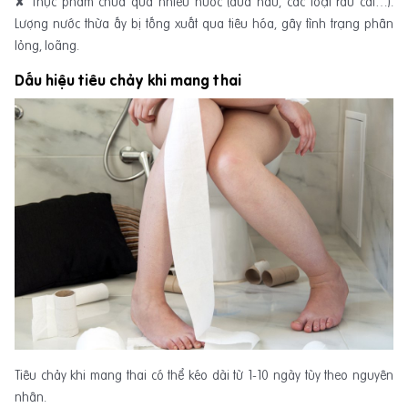
✘ Thực phẩm chứa quá nhiều nước (dưa hấu, các loại rau cải…).
Lượng nước thừa ấy bị tống xuất qua tiêu hóa, gây tình trạng phân
lỏng, loãng.
Dấu hiệu tiêu chảy khi mang thai
Tiêu chảy khi mang thai có thể kéo dài từ 1-10 ngày tùy theo nguyên
nhân.