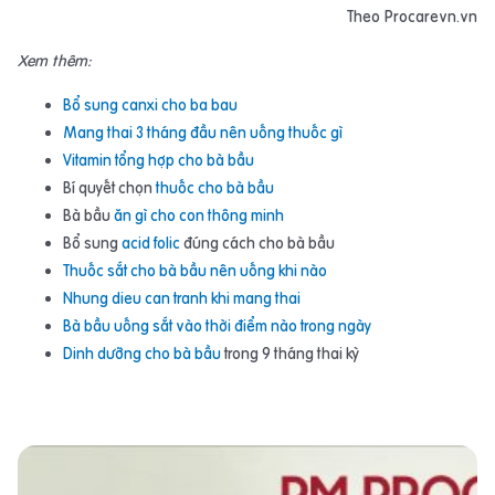
Theo Procarevn.vn
Xem thêm:
Bổ sung canxi cho ba bau
Mang thai 3 tháng đầu nên uống thuốc gì
Vitamin tổng hợp cho bà bầu
Bí quyết chọn
thuốc cho bà bầu
Bà bầu
ăn gì cho con thông minh
Bổ sung
acid folic
đúng cách cho bà bầu
Thuốc sắt cho bà bầu nên uống khi nào
Nhung dieu can tranh khi mang thai
Bà bầu uống sắt vào thời điểm nào trong ngày
Dinh dưỡng cho bà bầu
trong 9 tháng thai kỳ