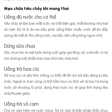
Mẹo chữa tiêu chảy khi mang thai
Uống đủ nước cho cơ thể
Tiêu chảy sẽ làm bạn mất nước và chất điện giải, chất khoáng như kali
và natri. Đó là lý do mẹ bầu phải uống thêm nhiều nước để bù đắp
lượng đã mất đi. Khi uống nước, mẹ bầu nên uống từng ngụm nhỏ.
Dùng sữa chua
Sữa chua tạo ra axit lactic trong ruột, giúp gia tăng các vi khuẩn có lợi
cho đường ruột, khiến bạn mau khỏi tiêu chảy hơn.
Uống trà hoa cúc
Trà hoa cúc có đặc tính chống co thắt, rất tốt cho bà bầu đang bị tiêu
chảy. Ngoài ra, bạn cũng có thể hẵm hoa cúc khô với lá bạc hà trong
nước sôi khoảng 15 phút, dùng thay nước lọc sẽ giúp tình trạng tiêu
chảy thuyên giảm.
Uống trà vỏ cam
Cho vỏ cam hãm với nước nóng. Trà vỏ cam là biện pháp khắc phục