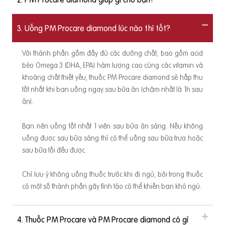
nhu cầu về sức khỏe cũng như sự phát triển t
thai kỳ thứ 2. Nhu cầ
hai nhi. Bên cạnh đó, bản thân cơ thể người
iữa thai kỳ Đây là
3. Uống PM Procare diamond lúc nào thì tốt?
ng cấp nhiều dưỡng chất để đáp ứng những t
 triển về khung xươn
ơ thể như trong suốt thai kỳ như: tử cung tăng
ờng đáp ứng năng lư
Với thành phần gồm đầy đủ các dưỡng chất, bao gồm acid
u vú to dần, lượng máu tăng lên,… Nếu khôn
béo Omega 3 (DHA, EPA) hàm lượng cao cùng các vitamin và
ấp đầy đủ vitamin cùng các loại dưỡng chất t
đoạn khác, gồm các
khoáng chất thiết yếu, thuốc PM Procare diamond sẽ hấp thu
ầu có thể phải đối mặt với nhiều vấn đề về s
u về năng lượng và
tốt nhất khi bạn uống ngay sau bữa ăn (chậm nhất là 1h sau
iếu máu, sỏi thận, mẩn ngứa, táo bón, đau 
ăng lượng trung bìn
ăn).
trong bụng cũng có thể bị suy dinh dưỡng, si
 nữ mang thai tron
ẹ cân, thậm chí nguy cơ cao thai chết lưu, sả
/ngày. Việc cung c
Bạn nên uống tốt nhất 1 viên sau bữa ăn sáng. Nếu không
ống tổng hợp dành cho bà bầu là loại viên u
h mang thai giúp th
uống được sau bữa sáng thì có thể uống sau bữa trưa hoặc
ó hàm lượng các dưỡng chất thiết yếu được 
sau bữa tối đều được.
eo các khuyến cáo, nghiên cứu khoa học về vai
ng của từng dưỡng chất đối với đối tượng p
trong các loại thực
Chỉ lưu ý không uống thuốc trước khi đi ngủ, bởi trong thuốc
i. Như vậy bổ sung vitamin tổng hợp cho bà 
 đậu;
có một số thành phần gây tỉnh táo có thể khiến bạn khó ngủ.
nói hiện nay không phải hoàn toàn chính xác 
c viên tổng hợp dành
4. Thuốc PM Procare và PM Procare diamond có gì