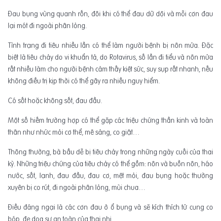
Đau bụng vùng quanh rốn, đôi khi có thể đau dữ dội và mỗi cơn đau
lại mót đi ngoài phân lỏng.
Tình trạng đi tiêu nhiều lần có thể làm người bệnh bị nôn mửa. Đặc
biệt là tiêu chảy do vi khuẩn tả, do Rotavirus, số lần đi tiểu và nôn mửa
rất nhiều làm cho người bệnh cảm thấy kiệt sức, suy sụp rất nhanh, nếu
không điều trị kịp thời có thể gây ra nhiều nguy hiểm.
Có sốt hoặc không sốt, đau đầu.
Một số hiếm trường hợp có thể gặp các triệu chứng thần kinh và toàn
thân như nhức mỏi cơ thể, mê sảng, co giật…
Thông thường, bà bầu dễ bị tiêu chảy trong những ngày cuối của thai
kỳ. Những triệu chứng của tiêu chảy có thể gồm: nôn và buồn nôn, háo
nước, sốt, lạnh, đau đầu, đau cơ, mệt mỏi, đau bụng hoặc thường
xuyên bị co rút, đi ngoài phân lỏng, mùi chua…
Điều đáng ngại là các cơn đau ở ổ bụng và sẽ kích thích tử cung co
bóp, đe dọa sự an toàn của thai nhi.