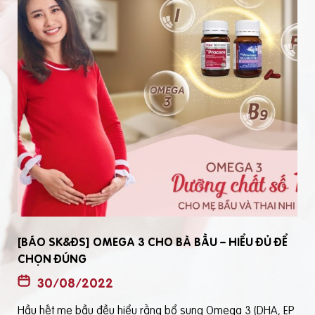
[BÁO SK&ĐS] OMEGA 3 CHO BÀ BẦU – HIỂU ĐỦ ĐỂ
CHỌN ĐÚNG
30/08/2022
Hầu hết mẹ bầu đều hiểu rằng bổ sung Omega 3 (DHA, EP