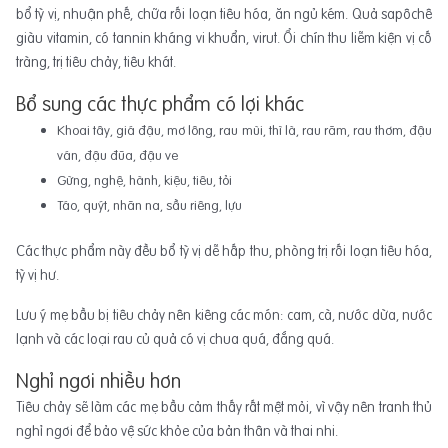
bổ tỳ vị, nhuận phế, chữa rối loạn tiêu hóa, ăn ngủ kém. Quả sapôchê
giàu vitamin, có tannin kháng vi khuẩn, virut. Ổi chín thu liễm kiện vị cố
tràng, trị tiêu chảy, tiêu khát.
Bổ sung các thực phẩm có lợi khác
Khoai tây, giá đậu, mơ lông, rau mùi, thì là, rau răm, rau thơm, đậu
ván, đậu đũa, đậu ve
Gừng, nghệ, hành, kiệu, tiêu, tỏi
Táo, quýt, nhãn na, sầu riêng, lựu
Các thực phẩm này đều bổ tỳ vị dễ hấp thu, phòng trị rối loạn tiêu hóa,
tỳ vị hư.
Lưu ý mẹ bầu bị tiêu chảy nên kiêng các món: cam, cà, nước dừa, nước
lạnh và các loại rau củ quả có vị chua quá, đắng quá.
Nghỉ ngơi nhiều hơn
Tiêu chảy sẽ làm các mẹ bầu cảm thấy rất mệt mỏi, vì vậy nên tranh thủ
nghỉ ngơi để bảo vệ sức khỏe của bản thân và thai nhi.