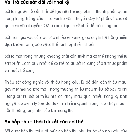
Vai trò của sắt đối với thai kỳ
Sắt là nguyên tố cần thiết để tạo nên Hemoglobin – thành phần quan
trọng trong hồng cầu – có vai trò vận chuyển Oxy từ phổi về các cơ
quan và vận chuyển CO2 từ các cơ quan về phổi để thải ra ngoài.
Sắt tham gia vào cấu tạo của nhiều enzyme, giúp duy trì hệ thống miễn
dịch khỏe mạnh, bảo vệ cơ thể tránh bị nhiễm khuẩn.
Sắt là một trong những khoáng chất cần thiết mà cơ thể không thể tự
sản xuất. Cách duy nhất để cơ thể có đủ sắt là cung cấp từ thực phẩm
và thuốc bổ sung.
Thiếu sắt đồng nghĩa với thiếu hồng cầu, từ đó dẫn đến thiếu máu,
gây mệt mỏi và khó thở. Thông thường, thiếu máu thiếu sắt xảy ra khi
lượng dự trữ sắt bị thiếu hụt do chảy máu quá nhiều trong kỳ kinh
nguyệt, do bệnh lý (loét dạ dày, trĩ, nhiễm ký sinh trùng), do chảy máu –
trấn thương, tăng nhu cầu khi mang thai…
Sự hấp thu – thải trừ sắt của cơ thể
Sắt được hấp thụ tại ruột, mức độ hấp thu phụ thuộc vào nhu cầu của