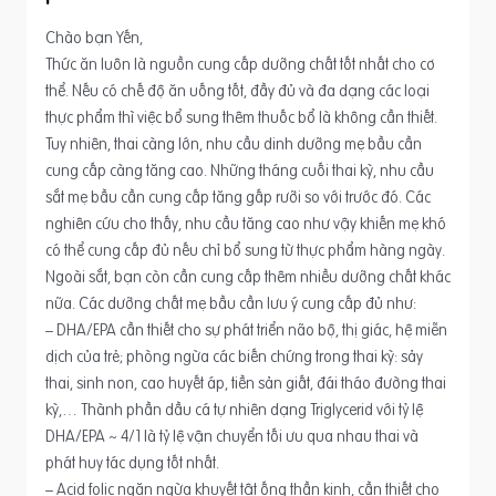
Chào bạn Yến,
Thức ăn luôn là nguồn cung cấp dưỡng chất tốt nhất cho cơ
thể. Nếu có chế độ ăn uống tốt, đầy đủ và đa dạng các loại
thực phẩm thì việc bổ sung thêm thuốc bổ là không cần thiết.
Tuy nhiên, thai càng lớn, nhu cầu dinh dưỡng mẹ bầu cần
cung cấp càng tăng cao. Những tháng cuối thai kỳ, nhu cầu
sắt mẹ bầu cần cung cấp tăng gấp rưỡi so với trước đó. Các
nghiên cứu cho thấy, nhu cầu tăng cao như vậy khiến mẹ khó
có thể cung cấp đủ nếu chỉ bổ sung từ thực phẩm hàng ngày.
Ngoài sắt, bạn còn cần cung cấp thêm nhiều dưỡng chất khác
nữa. Các dưỡng chất mẹ bầu cần lưu ý cung cấp đủ như:
– DHA/EPA cần thiết cho sự phát triển não bộ, thị giác, hệ miễn
dịch của trẻ; phòng ngừa các biến chứng trong thai kỳ: sảy
thai, sinh non, cao huyết áp, tiền sản giất, đái tháo đường thai
kỳ,… Thành phần dầu cá tự nhiên dạng Triglycerid với tỷ lệ
DHA/EPA ~ 4/1 là tỷ lệ vận chuyển tối ưu qua nhau thai và
phát huy tác dụng tốt nhất.
– Acid folic ngăn ngừa khuyết tật ống thần kinh, cần thiết cho