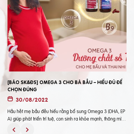
[BÁO SK&ĐS] OMEGA 3 CHO BÀ BẦU – HIỂU ĐỦ ĐỂ
CHỌN ĐÚNG
30/08/2022
Hầu hết mẹ bầu đều hiểu rằng bổ sung Omega 3 (DHA, EP
t
A) giúp phát triển trí tuệ, con sinh ra khỏe mạnh, thông mìn
ô
h. Tuy nhiên, bổ sung Omega 3 bằng cách nào? Chọn loại n
ào để an toàn và đạt hiệu quả tốt thì không phải mẹ bầu nà