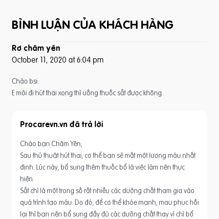
BÌNH LUẬN CỦA KHÁCH HÀNG
Rơ châm yên
October 11, 2020 at 6:04 pm
Chào bsi.
E mới đi hút thai xong thì uống thuốc sắt được không
Procarevn.vn
Chào bạn Châm Yên,
Sau thủ thuật hút thai, cơ thể bạn sẽ mất một lượng máu nhất
định. Lúc này, bổ sung thêm thuốc bổ là việc làm nên thực
hiện.
Sắt chỉ là một trong số rất nhiều các dưỡng chất tham gia vào
quá trình tạo máu. Do đó, để cơ thể khỏe mạnh, mau phục hồi
lại thì bạn nên bổ sung đầy đủ các dưỡng chất thay vì chỉ bổ