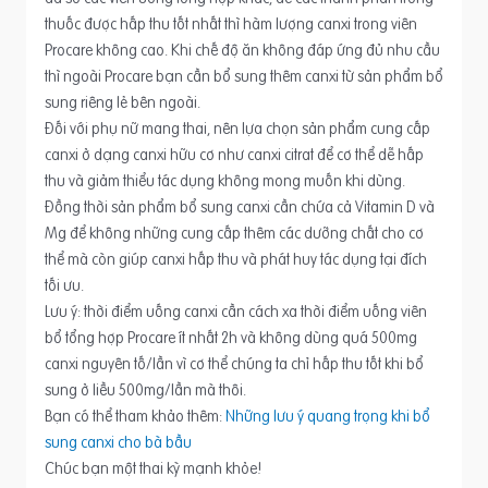
thuốc được hấp thu tốt nhất thì hàm lượng canxi trong viên
Procare không cao. Khi chế độ ăn không đáp ứng đủ nhu cầu
thì ngoài Procare bạn cần bổ sung thêm canxi từ sản phẩm bổ
sung riêng lẻ bên ngoài.
Đối với phụ nữ mang thai, nên lựa chọn sản phẩm cung cấp
canxi ở dạng canxi hữu cơ như canxi citrat để cơ thể dễ hấp
thu và giảm thiểu tác dụng không mong muốn khi dùng.
Đồng thời sản phẩm bổ sung canxi cần chứa cả Vitamin D và
Mg để không những cung cấp thêm các dưỡng chất cho cơ
thể mà còn giúp canxi hấp thu và phát huy tác dụng tại đích
tối ưu.
Lưu ý: thời điểm uống canxi cần cách xa thời điểm uống viên
bổ tổng hợp Procare ít nhất 2h và không dùng quá 500mg
canxi nguyên tố/lần vì cơ thể chúng ta chỉ hấp thu tốt khi bổ
sung ở liều 500mg/lần mà thôi.
Bạn có thể tham khảo thêm:
Những lưu ý quang trọng khi bổ
sung canxi cho bà bầu
Chúc bạn một thai kỳ mạnh khỏe!