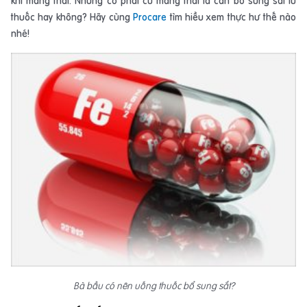
khi mang thai. Nhưng có phải cứ mang thai là cần bổ sung sắt từ
thuốc hay không? Hãy cùng
Procare
tìm hiều xem thực hư thế nào
nhé!
Bà bầu có nên uống thuốc bổ sung sắt?