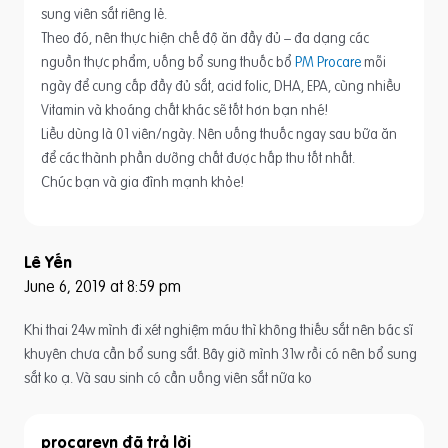
sung viên sắt riêng lẻ.
Theo đó, nên thực hiện chế độ ăn đầy đủ – đa dạng các
nguồn thực phẩm, uống bổ sung thuốc bổ
PM Procare
mỗi
ngày để cung cấp đầy đủ sắt, acid folic, DHA, EPA, cùng nhiều
Vitamin và khoáng chất khác sẽ tốt hơn bạn nhé!
Liều dùng là 01 viên/ngày. Nên uống thuốc ngay sau bữa ăn
để các thành phần dưỡng chất được hấp thu tốt nhất.
Chúc bạn và gia đình mạnh khỏe!
Lê Yến
June 6, 2019 at 8:59 pm
Khi thai 24w mình đi xét nghiệm máu thì không thiếu sắt nên bác sĩ
khuyên chưa cần bổ sung sắt. Bây giờ mình 31w rồi có nên bổ sung
sắt ko ạ. Và sau sinh có cần uống viên sắt nữa ko
procarevn