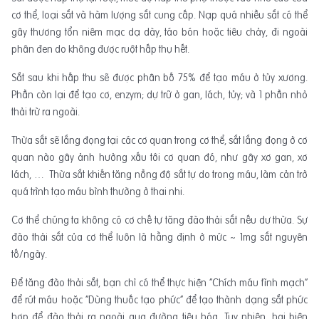
cơ thể, loại sắt và hàm lượng sắt cung cấp. Nạp quá nhiều sắt có thể
gây thương tổn niêm mạc dạ dày, táo bón hoặc tiêu chảy, đi ngoài
phân đen do không được ruột hấp thụ hết.
Sắt sau khi hấp thu sẽ được phân bố 75% để tạo máu ở tủy xương.
Phần còn lại để tạo cơ, enzym; dự trữ ở gan, lách, tủy; và 1 phần nhỏ
thải trừ ra ngoài.
Thừa sắt sẽ lắng đọng tại các cơ quan trong cơ thể, sắt lắng đọng ở cơ
quan nào gây ảnh hưởng xấu tới cơ quan đó, như gây xơ gan, xơ
lách, … Thừa sắt khiến tăng nồng độ sắt tự do trong máu, làm cản trở
quá trình tạo máu bình thường ở thai nhi.
Cơ thể chúng ta không có cơ chế tự tăng đào thải sắt nếu dư thừa. Sự
đào thải sắt của cơ thể luôn là hằng định ở mức ~ 1mg sắt nguyên
tố/ngày.
Để tăng đào thải sắt, bạn chỉ có thể thực hiện “Chích máu tĩnh mạch”
để rút máu hoặc “Dùng thuốc tạo phức” để tạo thành dạng sắt phức
hợp để đào thải ra ngoài qua đường tiêu hóa. Tuy nhiên, hai biện