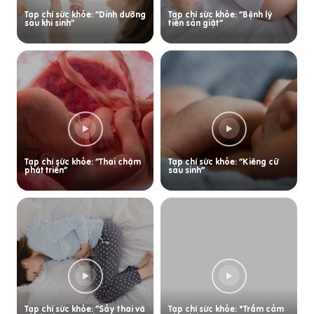
Tạp chí sức khỏe: “Dinh dưỡng
Tạp chí sức khỏe: “Bệnh lý
sau khi sinh”
tiền sản giật”
Tạp chí sức khỏe: “Thai chậm
Tạp chí sức khỏe: “Kiêng cữ
phát triển”
sau sinh”
Tạp chí sức khỏe: “Sảy thai và
Tạp chí sức khỏe: "Trầm cảm