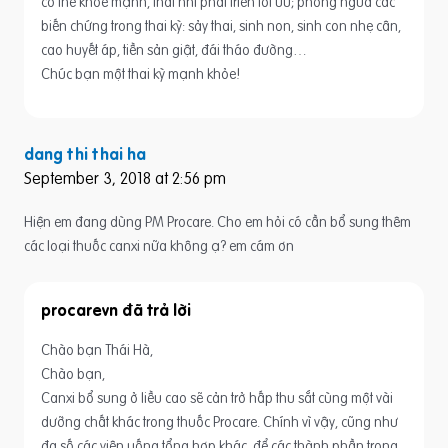
cơ thể khỏe mạnh, thai nhi phát triển tối ưu; phòng ngừa các
biến chứng trong thai kỳ: sảy thai, sinh non, sinh con nhẹ cân,
cao huyết áp, tiền sản giật, đái tháo đường…
Chúc bạn một thai kỳ mạnh khỏe!
dang thi thai ha
September 3, 2018 at 2:56 pm
Hiện em đang dùng PM Procare. Cho em hỏi có cần bổ sung thêm
các loại thuốc canxi nữa không ạ? em cám ơn
procarevn
Chào bạn Thái Hà,
Chào bạn,
Canxi bổ sung ở liều cao sẽ cản trở hấp thu sắt cùng một vài
dưỡng chất khác trong thuốc Procare. Chính vì vậy, cũng như
đa số các viên uống tổng hợp khác, để các thành phần trong