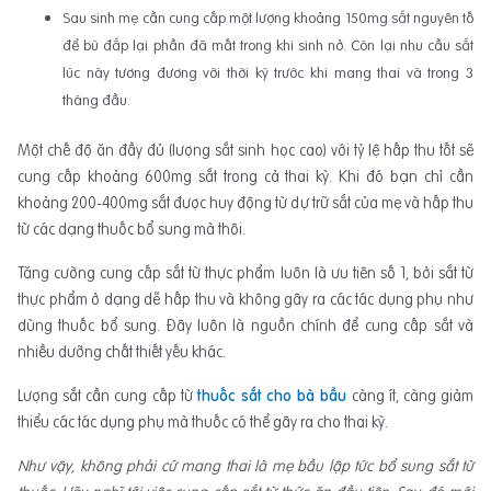
Sau sinh mẹ cần cung cấp một lượng khoảng 150mg sắt nguyên tố
để bù đắp lại phần đã mất trong khi sinh nở. Còn lại nhu cầu sắt
lúc này tương đương với thời kỳ trước khi mang thai và trong 3
tháng đầu.
Một chế độ ăn đầy đủ (lượng sắt sinh học cao) với tỷ lệ hấp thu tốt sẽ
cung cấp khoảng 600mg sắt trong cả thai kỳ. Khi đó bạn chỉ cần
khoảng 200-400mg sắt được huy động từ dự trữ sắt của mẹ và hấp thu
từ các dạng thuốc bổ sung mà thôi.
Tăng cường cung cấp sắt từ thực phẩm luôn là ưu tiên số 1, bởi sắt từ
thực phẩm ở dạng dễ hấp thu và không gây ra các tác dụng phụ như
dùng thuốc bổ sung. Đây luôn là nguồn chính để cung cấp sắt và
nhiều dưỡng chất thiết yếu khác.
Lượng sắt cần cung cấp từ
thuốc sắt cho bà bầu
càng ít, càng giảm
thiểu các tác dụng phụ mà thuốc có thể gây ra cho thai kỳ.
Như vậy, không phải cứ mang thai là mẹ bầu lập tức bổ sung sắt từ