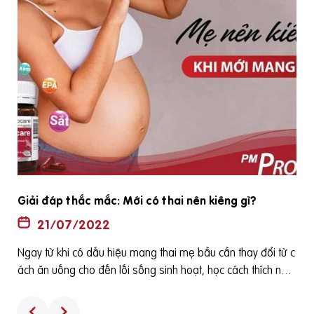
Giải đáp thắc mắc: Mới có thai nên kiêng gì?
21/07/2022
Ngay từ khi có dấu hiệu mang thai mẹ bầu cần thay đổi từ c
ách ăn uống cho đến lối sống sinh hoạt, học cách thích nghi
à
với những thay đổi của cơ thể vì chỉ một lỗi nhỏ của mẹ có t
ữ
hể ảnh hưởng nghiêm trọng đến cả mẹ và bé. Vậy mới có t