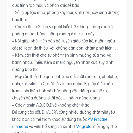
quá trình tạo máu và phân chia tế bào
– Sắt giúp tạo máu, phòng sảy thai, sinh non, suy dinh dưỡng
bào thai,…
– Canxi cần thiết cho sự phát triển hệ xương – răng của trẻ,
phòng ngừa chứng loãng xương ở mẹ sau này…
– I-ốt giúp phát triển não bộ, tuyến giáp của trẻ, ngăn ngừa
các rối loạn do thiếu I-ốt: chứng đần độn, chậm phát triển,…
– Kẽm: cần thiết cho sự phát triển bình thường của thai và
bánh nhau. Thiếu Kẽm ở mẹ là nguyên nhân của suy dinh
dưỡng bào thai
– Mg: cần thiết cho quá trình trao đổi chất của calci, photpho,
natri, kali, vitamin C, một số vitamin nhóm B; giúp điều hòa
trạng thái thần kinh và chức năng vận động của hệ cơ;
chuyển hóa đường, chất béo… thành năng lượng
– Các vitamin A,B,C,D,E và khoáng chất khác
Để cung cấp săt, DHA, EPA cùng nhiều dưỡng chất thiết yếu
khác, bạn có thể tham khảo sử dụng thuốc
PM Procare
diamond
và viên bổ sung canxi như
Magcaldi
mỗi ngày cho