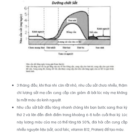
3 tháng đầu, khi thai nhi còn rất nhỏ, nhu cầu sắt chưa nhiều, thậm
chí lượng sắt mẹ cần cung cấp còn giảm đi bởi lúc này mẹ không
bị mất máu do kinh nguyệt.
Nhu cầu sắt bắt đầu tăng nhanh chóng khi bạn bước sang thai kỳ
thứ 2 và lên đến đỉnh điểm trong khoảng 6-8 tuần cuối thai kỳ. Lúc
này lượng máu của mẹ có thể tăng tới 50%, đòi hỏi cần cung cấp
nhiều nguyên liệu (sắt, acid folic, vitamin B12, Protein) để tạo máu.