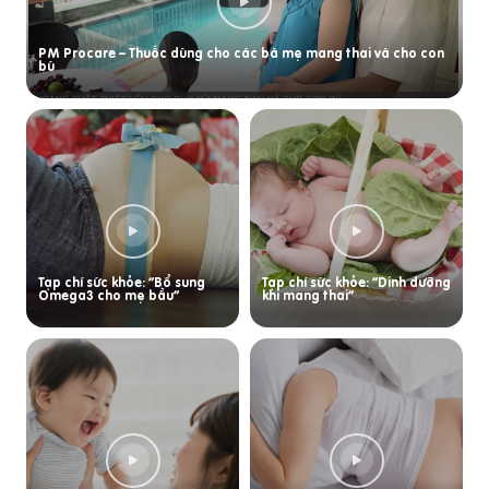
PM Procare – Thuốc dùng cho các bà mẹ mang thai và cho con
bú
Tạp chí sức khỏe: “Bổ sung
Tạp chí sức khỏe: “Dinh dưỡng
Omega3 cho mẹ bầu”
khi mang thai”