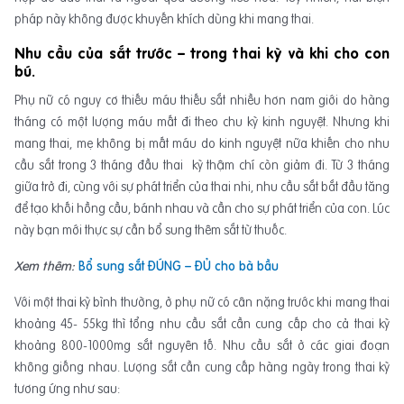
pháp này không được khuyến khích dùng khi mang thai.
Nhu cầu của sắt trước – trong thai kỳ và khi cho con
bú.
Phụ nữ có nguy cơ thiếu máu thiếu sắt nhiều hơn nam giới do hàng
tháng có một lượng máu mất đi theo chu kỳ kinh nguyệt. Nhưng khi
mang thai, mẹ không bị mất máu do kinh nguyệt nữa khiến cho nhu
cầu sắt trong 3 tháng đầu thai kỳ thậm chí còn giảm đi. Từ 3 tháng
giữa trở đi, cùng với sự phát triển của thai nhi, nhu cầu sắt bắt đầu tăng
để tạo khối hồng cầu, bánh nhau và cần cho sự phát triển của con. Lúc
này bạn mới thực sự cần bổ sung thêm sắt từ thuốc.
Xem thêm:
Bổ sung sắt ĐÚNG – ĐỦ cho bà bầu
Với một thai kỳ bình thường, ở phụ nữ có cân nặng trước khi mang thai
khoảng 45- 55kg thì tổng nhu cầu sắt cần cung cấp cho cả thai kỳ
khoảng 800-1000mg sắt nguyên tố. Nhu cầu sắt ở các giai đoạn
không giống nhau. Lượng sắt cần cung cấp hàng ngày trong thai kỳ
tương ứng như sau: