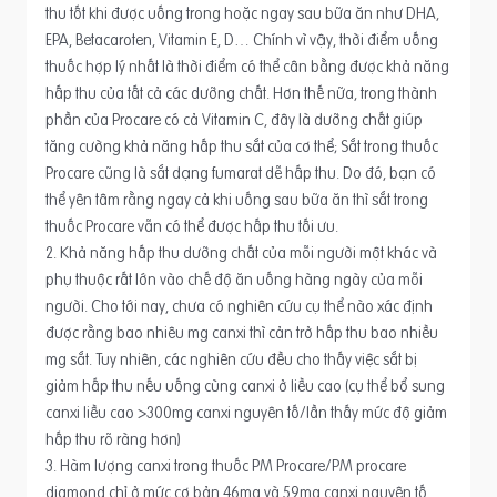
thu tốt khi được uống trong hoặc ngay sau bữa ăn như DHA,
EPA, Betacaroten, Vitamin E, D… Chính vì vậy, thời điểm uống
thuốc hợp lý nhất là thời điểm có thể cân bằng được khả năng
hấp thu của tất cả các dưỡng chất. Hơn thế nữa, trong thành
phần của Procare có cả Vitamin C, đây là dưỡng chất giúp
tăng cường khả năng hấp thu sắt của cơ thể; Sắt trong thuốc
Procare cũng là sắt dạng fumarat dễ hấp thu. Do đó, bạn có
thể yên tâm rằng ngay cả khi uống sau bữa ăn thì sắt trong
thuốc Procare vẫn có thể được hấp thu tối ưu.
2. Khả năng hấp thu dưỡng chất của mỗi người một khác và
phụ thuộc rất lớn vào chế độ ăn uống hàng ngày của mỗi
người. Cho tới nay, chưa có nghiên cứu cụ thể nào xác định
được rằng bao nhiêu mg canxi thì cản trở hấp thu bao nhiều
mg sắt. Tuy nhiên, các nghiên cứu đều cho thấy việc sắt bị
giảm hấp thu nếu uống cùng canxi ở liều cao (cụ thể bổ sung
canxi liều cao >300mg canxi nguyên tố/lần thấy mức độ giảm
hấp thu rõ ràng hơn)
3. Hàm lượng canxi trong thuốc PM Procare/PM procare
diamond chỉ ở mức cơ bản 46mg và 59mg canxi nguyên tố.