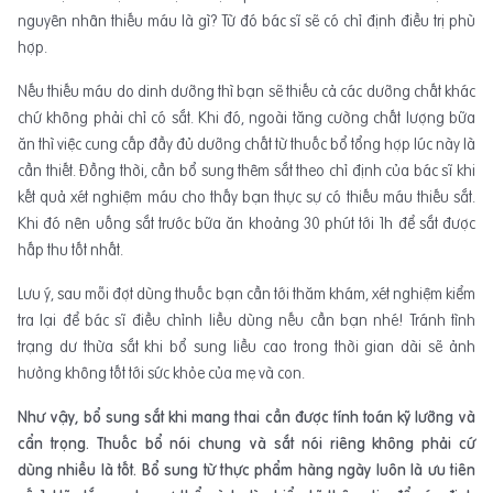
nguyên nhân thiếu máu là gì? Từ đó bác sĩ sẽ có chỉ định điều trị phù
hợp.
Nếu thiếu máu do dinh dưỡng thì bạn sẽ thiếu cả các dưỡng chất khác
chứ không phải chỉ có sắt. Khi đó, ngoài tăng cường chất lượng bữa
ăn thì việc cung cấp đầy đủ dưỡng chất từ thuốc bổ tổng hợp lúc này là
cần thiết. Đồng thời, cần bổ sung thêm sắt theo chỉ định của bác sĩ khi
kết quả xét nghiệm máu cho thấy bạn thực sự có thiếu máu thiếu sắt.
Khi đó nên uống sắt trước bữa ăn khoảng 30 phút tới 1h để sắt được
hấp thu tốt nhất.
Lưu ý, sau mỗi đợt dùng thuốc bạn cần tới thăm khám, xét nghiệm kiểm
tra lại để bác sĩ điều chỉnh liều dùng nếu cần bạn nhé! Tránh tình
trạng dư thừa sắt khi bổ sung liều cao trong thời gian dài sẽ ảnh
hưởng không tốt tới sức khỏe của mẹ và con.
Như vậy, bổ sung sắt khi mang thai cần được tính toán kỹ lưỡng và
cẩn trọng. Thuốc bổ nói chung và sắt nói riêng không phải cứ
dùng nhiều là tốt. Bổ sung từ thực phẩm hàng ngày luôn là ưu tiên