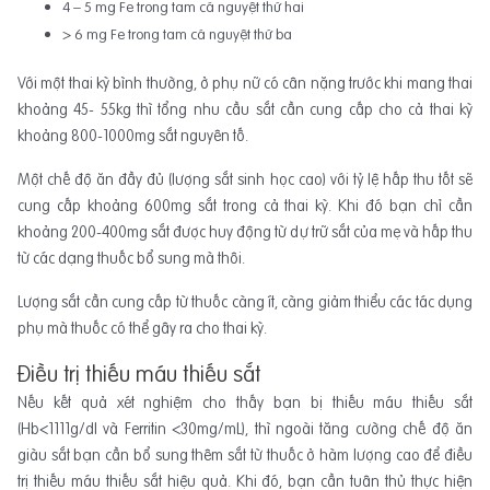
4 – 5 mg Fe trong tam cá nguyệt thứ hai
> 6 mg Fe trong tam cá nguyệt thứ ba
Với một thai kỳ bình thường, ở phụ nữ có cân nặng trước khi mang thai
khoảng 45- 55kg thì tổng nhu cầu sắt cần cung cấp cho cả thai kỳ
khoảng 800-1000mg sắt nguyên tố.
Một chế độ ăn đầy đủ (lượng sắt sinh học cao) với tỷ lệ hấp thu tốt sẽ
cung cấp khoảng 600mg sắt trong cả thai kỳ. Khi đó bạn chỉ cần
khoảng 200-400mg sắt được huy động từ dự trữ sắt của mẹ và hấp thu
từ các dạng thuốc bổ sung mà thôi.
Lượng sắt cần cung cấp từ thuốc càng ít, càng giảm thiểu các tác dụng
phụ mà thuốc có thể gây ra cho thai kỳ.
Điều trị thiếu máu thiếu sắt
Nếu kết quả xét nghiệm cho thấy bạn bị thiếu máu thiếu sắt
(Hb<1111g/dl và Ferritin <30mg/mL), thì ngoài tăng cường chế độ ăn
giàu sắt bạn cần bổ sung thêm sắt từ thuốc ở hàm lượng cao để điều
trị thiếu máu thiếu sắt hiệu quả. Khi đó, bạn cần tuân thủ thực hiện