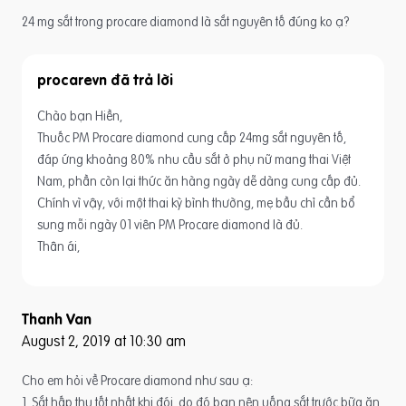
24 mg sắt trong procare diamond là sắt nguyên tố đúng ko ạ?
procarevn
Chào bạn Hiền,
Thuốc PM Procare diamond cung cấp 24mg sắt nguyên tố,
đáp ứng khoảng 80% nhu cầu sắt ở phụ nữ mang thai Việt
Nam, phần còn lại thức ăn hàng ngày dễ dàng cung cấp đủ.
Chính vì vậy, với một thai kỳ bình thường, mẹ bầu chỉ cần bổ
sung mỗi ngày 01 viên PM Procare diamond là đủ.
Thân ái,
Thanh Van
August 2, 2019 at 10:30 am
Cho em hỏi về Procare diamond như sau ạ:
1. Sắt hấp thu tốt nhất khi đói, do đó bạn nên uống sắt trước bữa ăn