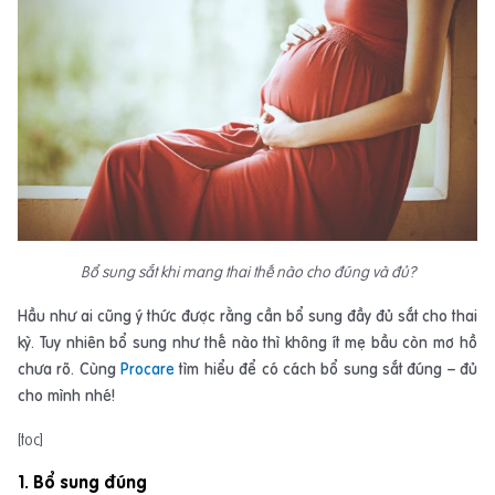
Bổ sung sắt khi mang thai thế nào cho đúng và đủ?
Hầu như ai cũng ý thức được rằng cần bổ sung đầy đủ sắt cho thai
kỳ. Tuy nhiên bổ sung như thế nào thì không ít mẹ bầu còn mơ hồ
chưa rõ. Cùng
Procare
tìm hiểu để có cách bổ sung sắt đúng – đủ
cho mình nhé!
[toc]
1. Bổ sung đúng