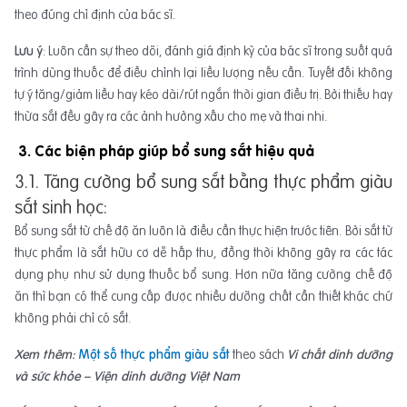
theo đúng chỉ định của bác sĩ.
Lưu ý
: Luôn cần sự theo dõi, đánh giá định kỳ của bác sĩ trong suốt quá
trình dùng thuốc để điều chỉnh lại liều lượng nếu cần. Tuyết đối không
tự ý tăng/giảm liều hay kéo dài/rút ngắn thời gian điều trị. Bởi thiếu hay
thừa sắt đều gây ra các ảnh hưởng xấu cho mẹ và thai nhi.
3. Các biện pháp giúp bổ sung sắt hiệu quả
3.1. Tăng cường bổ sung sắt bằng thực phẩm giàu
sắt sinh học:
Bổ sung sắt từ chế độ ăn luôn là điều cần thực hiện trước tiên. Bởi sắt từ
thực phẩm là sắt hữu cơ dễ hấp thu, đồng thời không gây ra các tác
dụng phụ như sử dụng thuốc bổ sung. Hơn nữa tăng cường chế độ
ăn thì bạn có thể cung cấp được nhiều dưỡng chất cần thiết khác chứ
không phải chỉ có sắt.
Xem thêm:
Một số thực phẩm giàu sắt
theo sách
Vi chất dinh dưỡng
và sức khỏe – Viện dinh dưỡng Việt Nam