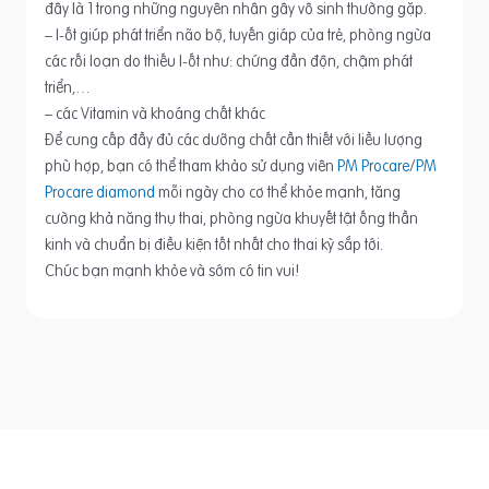
đây là 1 trong những nguyên nhân gây vô sinh thường gặp.
– I-ốt giúp phát triển não bộ, tuyến giáp của trẻ, phòng ngừa
các rối loạn do thiếu I-ốt như: chứng đần độn, chậm phát
triển,…
– các Vitamin và khoáng chất khác
Để cung cấp đầy đủ các dưỡng chất cần thiết với liều lượng
phù hợp, bạn có thể tham khảo sử dụng viên
PM Procare
/
PM
Procare diamond
mỗi ngày cho cơ thể khỏe mạnh, tăng
cường khả năng thụ thai, phòng ngừa khuyết tật ống thần
kinh và chuẩn bị điều kiện tốt nhất cho thai kỳ sắp tới.
Chúc bạn mạnh khỏe và sớm có tin vui!