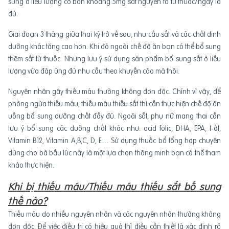
sung ở liều lượng cơ bản khoảng 5mg sắt nguyên tố từ thuốc/ngày là
đủ.
Giai đoạn 3 tháng giữa thai kỳ trở về sau, nhu cầu sắt và các chất dinh
dưỡng khác tăng cao hơn. Khi đó ngoài chế độ ăn bạn có thể bổ sung
thêm sắt từ thuốc. Nhưng lưu ý sử dụng sản phẩm bổ sung sắt ở liều
lượng vừa đáp ứng đủ nhu cầu theo khuyến cáo mà thôi.
Nguyên nhân gây thiếu máu thường không đơn độc. Chính vì vậy, để
phòng ngừa thiếu máu, thiếu máu thiếu sắt thì cần thực hiện chế độ ăn
uống bổ sung dưỡng chất đầy đủ. Ngoài sắt, phụ nữ mang thai cần
lưu ý bổ sung các dưỡng chất khác như: acid folic, DHA, EPA, I-ốt,
Vitamin B12, Vitamin A,B,C, D, E… Sử dụng thuốc bổ tổng hợp chuyên
dùng cho bà bầu lúc này là một lựa chọn thông minh bạn có thể tham
khảo thực hiện.
Khi bị thiếu máu/Thiếu máu thiếu sắt bố sung
thế nào?
Thiếu máu do nhiều nguyên nhân và các nguyên nhân thường không
đơn độc. Để việc điều trị có hiệu quả thì điều cần thiết là xác định rõ