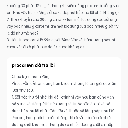
khoảng 30 phút đến 1 giờ. Trong khi viên uống procare là uống sau
ăn. Như vậy hàm lượng sắt sẽ ko đc phát hấp thu tốt phải không ạ?
2. Theo khuyến cáo 300mg canxi sẽ làm mất tác dụng của sắt ứng.
vậy bao nhiêu g canxi thì làm mất tác dụng của bao nhiêu g sắt? tỷ
lệ đó như thế nào?
3. Hàm lượng canxi là 59mg, sắt 24mg Vậy với hàm lượng này thì
canxi và sắt có phát huy đc tác dụng không ạ?
procarevn
Chào bạn Thanh Vân,
Về các vấn đề bạn đang băn khoăn, chúng tôi xin giải đáp lần
lượt như sau:
1. Sắt hấp thu tốt nhất khi đói, chính vì vậy nếu bạn dùng viên
bổ sung sắt riêng lẻ thì nên uống sắt trước bữa ăn thì sắt sẽ
được hấp thu tốt nhất. Còn đối với thuốc bổ tổng hợp như PM
Procare, trong thành phần không chỉ có sắt mà còn có nhiều
dưỡng chất khác nữa. Trong đó có nhiều dưỡng chất chỉ hấp