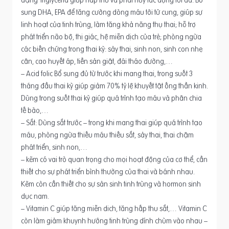
dạng Triglycerid giúp hấp thu và phát huy tác dụng tối đa. Bổ
sung DHA, EPA để tăng cường dòng máu tới tử cung, giúp sự
linh hoạt của tinh trùng, làm tăng khả năng thụ thai; hỗ trợ
phát triển não bộ, thị giác, hệ miễn dịch của trẻ; phòng ngừa
các biến chứng trong thai kỳ: sảy thai, sinh non, sinh con nhẹ
cân, cao huyết áp, tiền sản giật, đái tháo đường,…
– Acid folic Bổ sung đủ từ trước khi mang thai, trong suốt 3
tháng đầu thai kỳ giúp giảm 70% tỷ lệ khuyết tật ống thần kinh.
Dùng trong suốt thai kỳ giúp quá trình tạo máu và phân chia
tế bào,…
– Sắt: Dùng sắt trước – trong khi mang thai giúp quá trình tạo
máu, phòng ngừa thiếu máu thiếu sắt, sảy thai, thai chậm
phát triển, sinh non,…
– kẽm có vai trò quan trọng cho mọi hoạt động của cơ thể, cần
thiết cho sự phát triển bình thường của thai và bánh nhau.
Kẽm còn cần thiết cho sự sản sinh tinh trùng và hormon sinh
dục nam.
– Vitamin C giúp tăng miễn dich, tăng hấp thu sắt,… Vitamin C
còn làm giảm khuynh hướng tinh trùng dính chùm vào nhau –