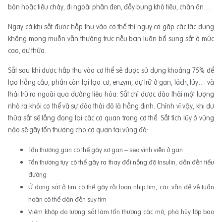
bón hoặc tiêu chảy, đi ngoài phân đen, đầy bụng khó tiêu, chán ăn…
Ngay cả khi sắt được hấp thu vào cơ thể thì nguy cơ gặp các tác dụng
không mong muốn vẫn thường trực nếu bạn luôn bổ sung sắt ở mức
cao, dư thừa.
Sắt sau khi được hấp thu vào cơ thể sẽ được sử dụng khoảng 75% để
tạo hồng cầu, phần còn lại tạo cơ, enzym, dự trữ ở gan, lách, tủy… và
thải trừ ra ngoài qua đường tiêu hóa. Sắt chỉ được đào thải một lượng
nhỏ ra khỏi cơ thể và sự đào thải đó là hằng định. Chính vì vậy, khi dư
thừa sắt sẽ lắng đọng tại các cơ quan trong cơ thể. Sắt tích lũy ở vùng
nào sẽ gây tổn thương cho cơ quan tại vùng đó:
Tổn thương gan có thể gây xơ gan – sẹo vĩnh viễn ở gan
Tổn thương tụy có thể gây ra thay đổi nồng độ Insulin, dẫn đến tiểu
đường
Ứ đọng sắt ở tim có thể gây rối loạn nhịp tim, các vấn đề về tuần
hoàn có thể dẫn đến suy tim
Viêm khớp do lượng sắt làm tổn thương các mô, phá hủy lớp bao