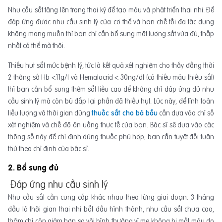
Nhu cầu sắt tăng lên trong thai kỳ để tạo máu và phát triển thai nhi. Để
đáp ứng được nhu cầu sinh lý của cơ thể và hạn chế tối đa tác dụng
không mong muốn thì bạn chỉ cần bổ sung một lượng sắt vừa đủ, thấp
nhất có thể mà thôi.
Thiếu hụt sắt mức bệnh lý, tức là kết quả xét nghiệm cho thấy đồng thời
2 thông số Hb <11g/l và Hematocrid < 30ng/dl (có thiếu máu thiếu sắt)
thì bạn cần bổ sung thêm sắt liều cao để không chỉ đáp ứng đủ nhu
cầu sinh lý mà còn bù đắp lại phần đã thiếu hụt. Lúc này, để tính toán
liều lượng và thời gian dùng
thuốc sắt cho bà bầu
cần dựa vào chỉ số
xét nghiệm và chế độ ăn uống thực tế của bạn. Bác sĩ sẽ dựa vào các
thông số này để chỉ định dùng thuốc phù hợp, bạn cần tuyệt đối tuân
thủ theo chỉ định của bác sĩ.
2. Bổ sung đủ
Đáp ứng nhu cầu sinh lý
Nhu cầu sắt cần cung cấp khác nhau theo từng giai đoạn: 3 tháng
đầu là thời gian thai nhi bắt đầu hình thành, nhu cầu sắt chưa cao,
thậm chí còn giảm hơn so với bình thường vì mẹ không bị mất máu do