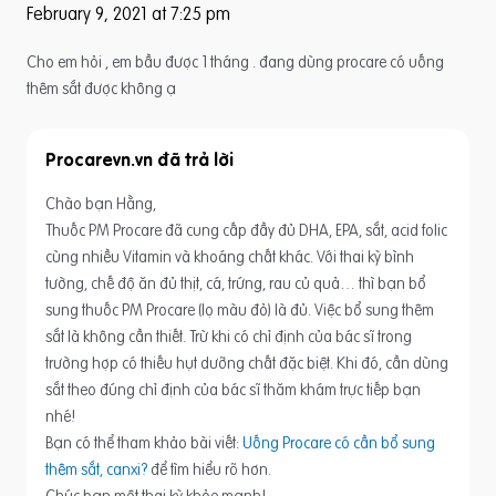
February 9, 2021 at 7:25 pm
Cho em hỏi , em bầu được 1 tháng . đang dùng procare có uống
thêm sắt được không ạ
Procarevn.vn
Chào bạn Hằng,
Thuốc PM Procare đã cung cấp đầy đủ DHA, EPA, sắt, acid folic
cùng nhiều Vitamin và khoáng chất khác. Với thai kỳ bình
tường, chế độ ăn đủ thịt, cá, trứng, rau củ quả… thì bạn bổ
sung thuốc PM Procare (lọ màu đỏ) là đủ. Việc bổ sung thêm
sắt là không cần thiết. Trừ khi có chỉ định của bác sĩ trong
trường hợp có thiếu hụt dưỡng chất đặc biệt. Khi đó, cần dùng
sắt theo đúng chỉ định của bác sĩ thăm khám trực tiếp bạn
nhé!
Bạn có thể tham khảo bài viết:
Uống Procare có cần bổ sung
thêm sắt, canxi?
để tìm hiểu rõ hơn.