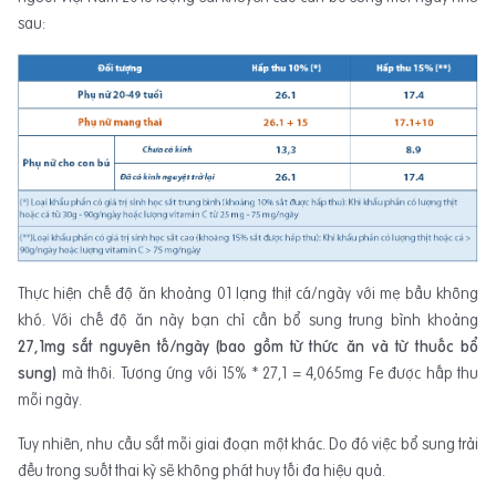
sau:
Thực hiện chế độ ăn khoảng 01 lạng thịt cá/ngày với mẹ bầu không
khó. Với chế độ ăn này bạn chỉ cần bổ sung trung bình khoảng
27
,1
mg sắt nguyên tố
/ngày (bao gồm từ thức ăn và từ thuốc bổ
sung)
mà thôi. Tương ứng với 15% * 27,1 = 4,065mg Fe được hấp thu
mỗi ngày.
Tuy nhiên, nhu cầu sắt mỗi giai đoạn một khác. Do đó việc bổ sung trải
đều trong suốt thai kỳ sẽ không phát huy tối đa hiệu quả.