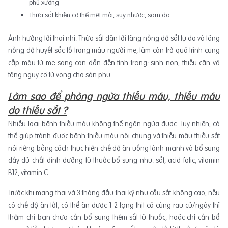
phủ xương
Thừa sắt khiến cơ thể mệt mỏi, suy nhược, sạm da
Ảnh hưởng tới thai nhi: Thừa sắt dẫn tới tăng nồng độ sắt tự do và tăng
nồng độ huyết sắc tố trong máu người mẹ, làm cản trở quá trình cung
cấp máu từ mẹ sang con dẫn đến tình trạng: sinh non, thiếu cân và
tăng nguy cơ tử vong cho sản phụ.
Làm sao để phòng ngừa thiếu máu, thiếu máu
do thiếu sắt ?
Nhiều loại bệnh thiếu máu không thể ngăn ngừa được. Tuy nhiên, có
thể giúp tránh được bệnh thiếu máu nói chung và thiếu máu thiếu sắt
nói riêng bằng cách thực hiện chế độ ăn uống lành mạnh và bổ sung
đầy đủ chất dinh dưỡng từ thuốc bổ sung như: sắt, acid folic, vitamin
B12, vitamin C…
Trước khi mang thai và 3 tháng đầu thai kỳ nhu cầu sắt không cao, nếu
có chế độ ăn tốt, có thể ăn được 1-2 lạng thịt cá cùng rau củ/ngày thì
thậm chí bạn chưa cần bổ sung thêm sắt từ thuốc, hoặc chỉ cần bổ