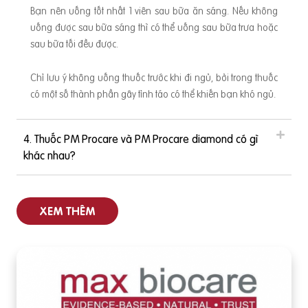
ọa sinh sớm. ➤ Rau ngót: Trong rau ngót có chứa Papaveri
Bạn nên uống tốt nhất 1 viên sau bữa ăn sáng. Nếu không
n có tác dụng giãn cơ trơn của mạch máu để giảm đau, hạ
uống được sau bữa sáng thì có thể uống sau bữa trưa hoặc
y
huyết áp. Nếu sử dụng hơn 30 mg rau ngót tươi thì có thể g
sau bữa tối đều được.
ây co thắt tử cung và dễ dẫn đến sảy thai. ➤ Rau chùm ngâ
y: Có chứa alpha-sitosterol, đây là một loại hormone có
Chỉ lưu ý không uống thuốc trước khi đi ngủ, bởi trong thuốc
có một số thành phần gây tỉnh táo có thể khiến bạn khó ngủ.
4. Thuốc PM Procare và PM Procare diamond có gì
khác nhau?
XEM THÊM