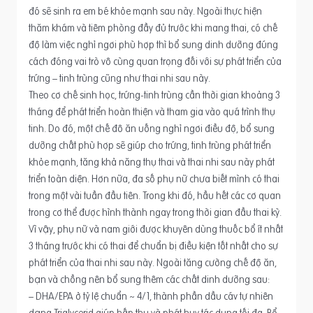
đó sẽ sinh ra em bé khỏe mạnh sau này. Ngoài thực hiện
thăm khám và tiêm phòng đầy đủ trước khi mang thai, có chế
độ làm việc nghỉ ngơi phù hợp thì bổ sung dinh dưỡng đúng
cách đóng vai trò vô cùng quan trọng đối với sự phát triển của
trứng – tinh trùng cũng như thai nhi sau này.
Theo cơ chế sinh học, trứng-tinh trùng cần thời gian khoảng 3
tháng để phát triển hoàn thiện và tham gia vào quá trình thụ
tinh. Do đó, một chế đô ăn uống nghỉ ngơi điều độ, bổ sung
dưỡng chất phù hợp sẽ giúp cho trứng, tinh trùng phát triển
khỏe mạnh, tăng khả năng thụ thai và thai nhi sau này phát
triển toàn diện. Hơn nữa, đa số phụ nữ chưa biết mình có thai
trong một vài tuần đầu tiên. Trong khi đó, hầu hết các cơ quan
trong cơ thể được hình thành ngay trong thời gian đầu thai kỳ.
Vì vậy, phụ nữ và nam giới được khuyên dùng thuốc bổ ít nhất
3 tháng trước khi có thai để chuẩn bị điều kiện tốt nhất cho sự
phát triển của thai nhi sau này. Ngoài tăng cường chế độ ăn,
bạn và chồng nên bổ sung thêm các chất dinh dưỡng sau:
– DHA/EPA ở tỷ lệ chuẩn ~ 4/1, thành phần dầu cáv tự nhiên