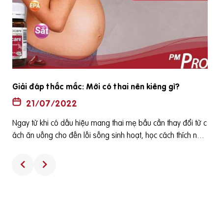
Giải đáp thắc mắc: Mới có thai nên kiêng gì?
21/07/2022
Ngay từ khi có dấu hiệu mang thai mẹ bầu cần thay đổi từ c
ách ăn uống cho đến lối sống sinh hoạt, học cách thích nghi
à
với những thay đổi của cơ thể vì chỉ một lỗi nhỏ của mẹ có t
ữ
hể ảnh hưởng nghiêm trọng đến cả mẹ và bé. Vậy mới có t
hai nên kiêng gì? Bài viết sau đây sẽ trả lời câu hỏi giúp mẹ
nhé. [toc] Mới có thai nên kiêng ăn gì? Để chắc chắn rằng b
ạn đã chuẩn bị đủ chất dinh dưỡng cho những ngày đầu tiê
n của thai kỳ, hãy bắt đầu việc ăn uống lành mạnh ngay từ