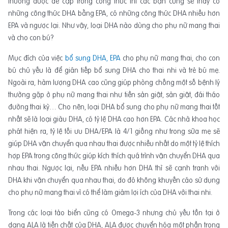
thường được đề cập trong công thức thì các bạn cũng sẽ thấy có
những công thức DHA bằng EPA, có những công thức DHA nhiều hơn
EPA và ngược lại. Như vậy, loại DHA nào dùng cho phụ nữ mang thai
và cho con bú?
Mục đích của việc
bổ sung DHA, EPA
cho phụ nữ mang thai, cho con
bú chủ yếu là để gián tiếp bổ sung DHA cho thai nhi và trẻ bú mẹ.
Ngoài ra, hàm lượng DHA cao cũng giúp phòng chống một số bệnh lý
thường gặp ở phụ nữ mang thai như tiền sản giật, sản giật, đái tháo
đường thai kỳ… Cho nên, loại DHA bổ sung cho phụ nữ mang thai tốt
nhất sẽ là loại giàu DHA, có tỷ lệ DHA cao hơn EPA. Các nhà khoa học
phát hiện ra, tỷ lệ tối ưu DHA/EPA là 4/1 giống như trong sữa mẹ sẽ
giúp DHA vận chuyển qua nhau thai được nhiều nhất do một tỷ lệ thích
hợp EPA trong công thức giúp kích thích quá trình vận chuyển DHA qua
nhau thai. Ngược lại, nếu EPA nhiều hơn DHA thì sẽ cạnh tranh với
DHA khi vận chuyển qua nhau thai, do đó không khuyến cáo sử dụng
cho phụ nữ mang thai vì có thể làm giảm lợi ích của DHA với thai nhi.
Trong các loại tảo biển cũng có Omega-3 nhưng chủ yếu tồn tại ở
dạng ALA là tiền chất của DHA, ALA được chuyển hóa một phần trong