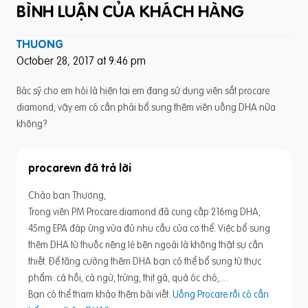
BÌNH LUẬN CỦA KHÁCH HÀNG
THUONG
October 28, 2017 at 9:46 pm
Bác sỹ cho em hỏi là hiện tại em đang sử dụng viên sắt procare
diamond, vậy em có cần phải bổ sung thêm viên uống DHA nữa
không?
procarevn
Chào bạn Thương,
Trong viên PM Procare diamond đã cung cấp 216mg DHA,
45mg EPA đáp ứng vừa đủ nhu cầu của cơ thể. Việc bổ sung
thêm DHA từ thuốc riêng lẻ bên ngoài là không thật sự cần
thiết. Để tăng cường thêm DHA bạn có thể bổ sung từ thực
phẩm: cá hồi, cá ngừ, trứng, thịt gà, quả óc chó,…
Bạn có thể tham khảo thêm bài viết:
Uống Procare rồi có cần