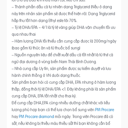
– Thành phần dầu cá tự nhiên dạng Triglycerid (Nếu ở dạng
này trên nhãn sản phẩm sẽ được thể hiện rõ). Dạng Triglycerid
hấp thu tốt hơn dạng Ethyl este tới 70%.
– Tỷ lệ DHA/EPA ~ 4/1 là tỷ lệ vàng giúp DHA vận chuyển tối ưu
qua nhau thai
– Hàm lượng DHA tối thiểu cần cung cấp được là 200mg/ngày
(bao gồm từ thức ăn và từ thuốc bổ sung)
– Nguồn nguyên liệu để chiết xuất dầu cá tốt nhất là từ thịt cá
ngừ đại dương ở vùng biển Nam Thái Bình Dương.
– Nhà cung cấp Uy tín, sản phẩm được sự kiểm duyệt và lưu
hành chính thống ở VN dưới dạng thuốc.
Sản phẩm bạn hỏi có cung cấp DHA, EPA nhưng ở hàm lượng
thấp; đồng thời tỷ lệ DHA/EPA <1. Đây không phải là sản phẩm
cung cấp DHA, EPA tốt nhất cho thai kỳ.
Để cung cấp DHA,EPA cùng nhiều dưỡng chất khác với liều
lượng phù hợp bạn có thể lựa chọn bổ sung viên
PM Procare
hay
PM Procare diamond
mỗi ngày. Trong viên Procare đã có
sắt, nếu không bị thiếu máu thiếu sắt thì bạn không cần bổ