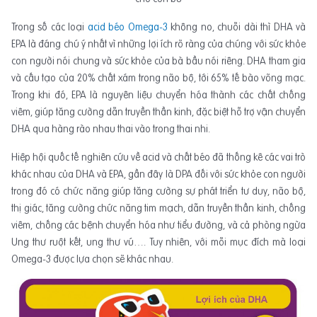
Trong số các loại
acid béo Omega-3
không no, chuỗi dài thì DHA và
EPA là đáng chú ý nhất vì những lợi ích rõ ràng của chúng với sức khỏe
con người nói chung và sức khỏe của bà bầu nói riêng. DHA tham gia
và cấu tạo của 20% chất xám trong não bộ, tới 65% tế bào võng mạc.
Trong khi đó, EPA là nguyên liệu chuyển hóa thành các chất chống
viêm, giúp tăng cường dẫn truyền thần kinh, đặc biệt hỗ trợ vận chuyển
DHA qua hàng rào nhau thai vào trong thai nhi.
Hiệp hội quốc tế nghiên cứu về acid và chất béo đã thống kê các vai trò
khác nhau của DHA và EPA, gần đây là DPA đối với sức khỏe con người
trong đó có chức năng giúp tăng cường sự phát triển tư duy, não bộ,
thị giác, tăng cường chức năng tim mạch, dẫn truyền thần kinh, chống
viêm, chống các bệnh chuyển hóa như tiểu đường, và cả phòng ngừa
Ung thư ruột kết, ung thư vú…. Tuy nhiên, với mỗi mục đích mà loại
Omega-3 được lựa chọn sẽ khác nhau.