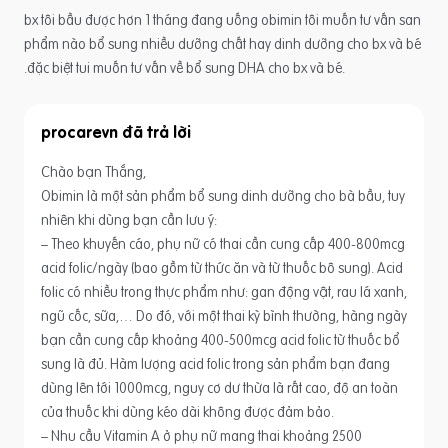
bx tôi bầu được hơn 1 tháng đang uống obimin tôi muốn tư vấn san
phẩm nào bổ sung nhiều dưỡng chất hay dinh dưỡng cho bx và bé
.đặc biệt tui muốn tư vấn về bổ sung DHA cho bx và bé.
procarevn
Chào bạn Thắng,
Obimin là một sản phẩm bổ sung dinh dưỡng cho bà bầu, tuy
nhiên khi dùng bạn cần lưu ý:
– Theo khuyến cáo, phụ nữ có thai cần cung cấp 400-800mcg
acid folic/ngày (bao gồm từ thức ăn và từ thuốc bô sung). Acid
folic có nhiều trong thực phẩm như: gan động vật, rau lá xanh,
ngũ cốc, sữa,… Do đó, với một thai kỳ bình thường, hàng ngày
bạn cần cung cấp khoảng 400-500mcg acid folic từ thuốc bổ
sung là đủ. Hàm lượng acid folic trong sản phẩm bạn đang
dùng lên tới 1000mcg, nguy cơ dư thừa là rất cao, độ an toàn
của thuốc khi dùng kéo dài không được đảm bảo.
– Nhu cầu Vitamin A ở phụ nữ mang thai khoảng 2500