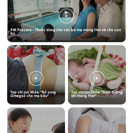
PM Procare – Thuốc dùng cho các bà mẹ mang thai và cho con
bú
Tạp chí sức khỏe: “Bổ sung
Tạp chí sức khỏe: “Dinh dưỡng
Omega3 cho mẹ bầu”
khi mang thai”