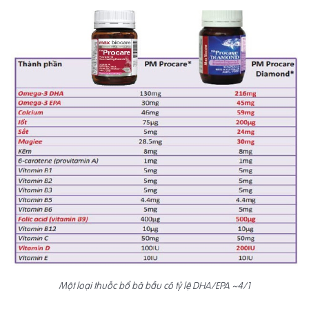
Một loại thuốc bổ bà bầu có tỷ lệ DHA/EPA ~4/1