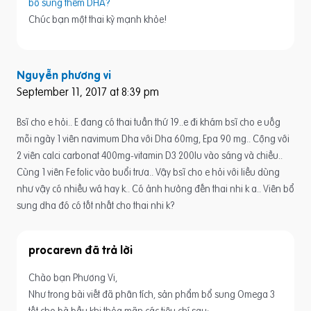
bổ sung thêm DHA?
Chúc bạn một thai kỳ mạnh khỏe!
Nguyễn phương vi
September 11, 2017 at 8:39 pm
Bsĩ cho e hỏi.. E đang có thai tuần thứ 19..e đi khám bsĩ cho e uốg
mỗi ngày 1 viên navimum Dha với Dha 60mg, Epa 90 mg.. Cộng với
2 viên calci carbonat 400mg-vitamin D3 200Iu vào sáng và chiều..
Cùng 1 viên Fe folic vào buổi trưa.. Vậy bsĩ cho e hỏi với liều dùng
như vậy có nhiều wá hay k.. Có ảnh hưởng đến thai nhi k a.. Viên bổ
sung dha đó có tốt nhất cho thai nhi k?
procarevn
Chào bạn Phương Vi,
Như trong bài viết đã phân tích, sản phẩm bổ sung Omega 3
tốt cho bà bầu khi thỏa mãn các tiêu chí sau: