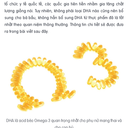
tổ chức y tế quốc tế, các quốc gia tiên tiến nhằm gia tăng chất
lượng giống nòi. Tuy nhiên, không phải loại DHA nào cũng nên bổ
sung cho bà bầu, không hẳn bổ sung DHA từ thực phẩm đã là tốt
nhất theo quan niệm thông thường. Thông tin chi tiết sẽ được đưa
ra trong bài viết sau đây.
DHA là acid béo Omega-3 quan trọng nhất cho phụ nữ mang thai và
cho con bú