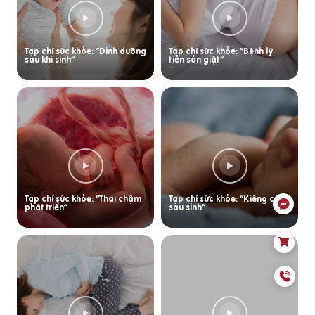
Tạp chí sức khỏe: “Dinh dưỡng
Tạp chí sức khỏe: “Bệnh lý
sau khi sinh”
tiền sản giật”
Tạp chí sức khỏe: “Thai chậm
Tạp chí sức khỏe: “Kiêng cữ
phát triển”
sau sinh”