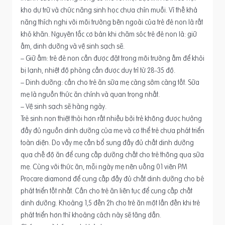
kho dự trữ và chức năng sinh học chưa chín muồi. Vì thế khả
năng thích nghi với môi trường bên ngoài của trẻ đẻ non là rất
khó khăn. Nguyên tắc cơ bản khi chăm sóc trẻ đẻ non là: giữ
ấm, dinh dưỡng và vệ sinh sạch sẽ.
– Giữ ấm: trẻ đẻ non cần được đặt trong môi trường ấm để khỏi
bị lạnh, nhiệt độ phòng cần được duy trì từ 28-35 độ.
– Dinh dưỡng: cần cho trẻ ăn sữa mẹ càng sớm càng tốt. Sữa
mẹ là nguồn thức ăn chính và quan trọng nhất.
– Vệ sinh sạch sẽ hàng ngày.
Trẻ sinh non thiệt thòi hơn rất nhiều bởi trẻ không được hưởng
đầy đủ nguồn dinh dưỡng của mẹ và cơ thể trẻ chưa phát triển
toàn diện. Do vầy mẹ cần bổ sung đầy đủ chất dinh dưỡng
qua chế độ ăn để cung cấp dưỡng chất cho trẻ thông qua sữa
mẹ. Cùng với thức ăn, mỗi ngày mẹ nên uống 01 viên PM
Procare diamond để cung cấp đầy đủ chất dinh dưỡng cho bé
phát triển tốt nhất. Cần cho trẻ ăn liên tục để cung cấp chất
dinh dưỡng. Khoảng 1,5 đến 2h cho trẻ ăn một lần đến khi trẻ
phát triển hơn thì khoảng cách này sẽ tăng dần.