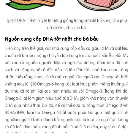
Tỷ lệ 4 DHA: 1 EPA là tỷ lệ lý tưởng giống trong sữa để bổ sung cho phụ
nữ có thai, cho con bú
Nguồn cung cấp DHA tốt nhất cho bà bầu
Hiện nay, trên thế giới, các nhà cung cấp dầu cá giàu DHA và đạt tiêu
chuẩn về kim loại nặng chủ yếu tập trung tại các nước Bắc Âu, Bắc Mỹ
bởi còn có nguồn nguyên liệu cá ngừ đại dương đảm bảo độ tinh
sạch và công nghệ cô đặc dầu cá lâu đời. Các nhà khoa học cũng
nhận thấy rằng, trong cá có chứa ngoài Omega-3 còn Omega-6. Thật
không may là tỷ lệ Omega-6 trong các loại thực phẩm thông thường, ví
dụ như cá rô phi lại cao hơn nhiều so với Omega-3. Trong khi đó,
Omega-6 lại làm giảm hiệu quả của DHA, giảm khả năng vận chuyển
DHA qua nhau thai. Do đó, để có thể đưa ra công thức Omega-3 với
4DHA/1EPA, loại bỏ Omega-6 bắt buộc phải trải qua một quá trình
nghiêm ngặt từ khâu đánh bắt nguyên liệu là loại cá ngừ đại dương
có độ tuổi đảm bảo, vùng đánh bắt là nơi ít ô nhiễm, quy trình cô đặc