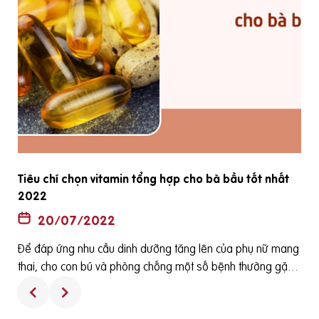
Tiêu chí chọn vitamin tổng hợp cho bà bầu tốt nhất
2022
20/07/2022
Để đáp ứng nhu cầu dinh dưỡng tăng lên của phụ nữ mang
ê
thai, cho con bú và phòng chống một số bệnh thường gặp
h
ở bà bầu cũng như các dị tật của thai nhi thì các loại viên uố
ng tổng hợp dành cho bà bầu thường được bác sỹ sản kho