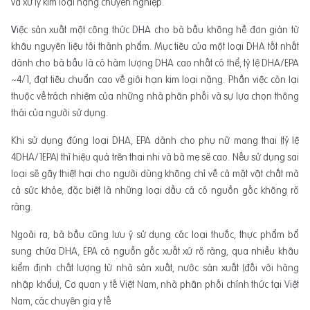
và xử lý kim loại nặng chuyên nghiệp.
V
iệc sản xuất một công thức DHA cho bà bầu không hề đơn giản từ
khâu nguyên liệu tới thành phẩm. Mục tiêu của một loại DHA tốt nhất
dành cho bà bầu là có hàm lượng DHA cao nhất có thể, tỷ lệ DHA/EPA
~4/1, đạt tiêu chuẩn cao về giới hạn kim loại nặng. Phần việc còn lại
thuộc về trách nhiệm của những nhà phân phối và sự lựa chọn thông
thái của người sử dụng.
Khi sử dụng đúng loại DHA, EPA dành cho phụ nữ mang thai (tỷ lệ
4DHA/1EPA) thì hiệu quả trên thai nhi và bà mẹ sẽ cao. Nếu sử dụng sai
loại sẽ gây thiệt hại cho người dùng không chỉ về cả mặt vật chất mà
cả sức khỏe, đặc biệt là những loại dầu cá có nguồn gốc không rõ
ràng.
Ngoài ra, bà bầu cũng lưu ý sử dụng các loại thuốc, thực phẩm bổ
sung chứa DHA, EPA có nguồn gốc xuất xứ rõ ràng, qua nhiều khâu
kiểm định chất lượng từ nhà sản xuất, nước sản xuất (đối với hàng
nhập khẩu), Cơ quan y tế Việt Nam, nhà phân phối chính thức tại Việt
Nam, các chuyên gia y tế