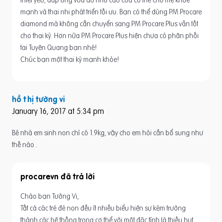
mạnh và thai nhi phát triển tối ưu. Bạn có thể dùng PM Procare
diamond mà không cần chuyển sang PM Procare Plus vẫn tốt
cho thai kỳ. Hơn nữa PM Procare Plus hiện chưa có phân phối
tai Tuyên Quang bạn nhé!
Chúc bạn một thai kỳ mạnh khỏe!
hồ thị tường vi
January 16, 2017 at 5:34 pm
Bé nhà em sinh non chỉ có 1.9kg, vậy cho em hỏi cần bổ sung như
thế nào .
procarevn
Chào bạn Tường Vi,
Tất cả các trẻ đẻ non đều ít nhiều biểu hiện sự kém trưởng
thành các hệ thống trong cơ thể với một đặc tính là thiếu hụt