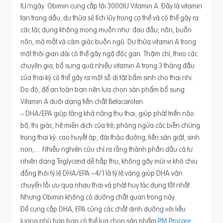
IU/ngày. Obimin cung cấp tới 3000IU Vitamin A. Đây là vitamin
tan trong dầu, dư thừa sẽ tích lũy trong cơ thể và có thể gây ra
các tác dụng không mong muốn như: đau đầu, nôn, buồn
nôn, mờ mắt và cảm giác buồn ngủ. Dư thừa vitamin A trong
một thời gian dài có thể gây ngộ độc gan. Thậm chí, theo các
chuyên gia, bổ sung quá nhiều vitamin A trong 3 tháng đầu
của thai kỳ có thể gây ra một số dị tật bẩm sinh cho thai nhi.
Do đó, để an toàn bạn nên lựa chọn sản phẩm bổ sung
Vitamin A dưới dạng tiền chất Betacaroten.
– DHA/EPA giúp tăng khả năng thụ thai, giúp phát triển não
bộ, thị giác, hệ miễn dịch của trẻ; phòng ngừa các biến chứng
trong thai kỳ: cao huyết áp, đái tháo đường, tiền sản giật, sinh
non,… Nhiều nghiên cứu chỉ ra rằng thành phần dầu cá tự
nhiên dạng Triglycerid dễ hấp thu, không gây mùi vị khó chịu
đồng thời tỷ lệ DHA/EPA ~4/1 là tỷ lệ vàng giúp DHA vận
chuyển tối ưu qua nhau thai và phát huy tác dụng tốt nhất.
Nhưng Obimin không có dưỡng chất quan trọng này.
Để cung cấp DHA, EPA cùng các chất dinh dưỡng với liều
lượng phù hợp bạn có thể lựa chọn sản phẩm
PM Procare