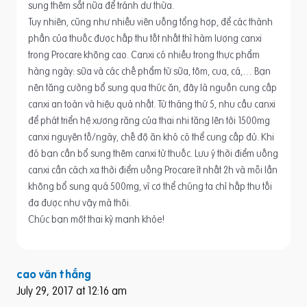
sung thêm sắt nữa để tránh dư thừa.
Tuy nhiên, cũng như nhiều viên uống tổng hợp, để các thành
phần của thuốc được hấp thu tốt nhất thì hàm lượng canxi
trong Procare không cao. Canxi có nhiều trong thực phẩm
hàng ngày: sữa và các chế phẩm từ sữa, tôm, cua, cá,… Bạn
nên tăng cường bổ sung qua thức ăn, đây là nguồn cung cấp
canxi an toàn và hiệu quả nhất. Từ tháng thứ 5, nhu cầu canxi
để phát triển hệ xương răng của thai nhi tăng lên tới 1500mg
canxi nguyên tố/ngày, chế độ ăn khó có thể cung cấp đủ. Khi
đó bạn cần bổ sung thêm canxi từ thuốc. Lưu ý thời điểm uống
canxi cần cách xa thời điểm uống Procare ít nhất 2h và mỗi lần
không bổ sung quá 500mg, vì cơ thể chúng ta chỉ hấp thu tối
đa được như vậy mà thôi.
Chúc bạn một thai kỳ mạnh khỏe!
cao văn thắng
July 29, 2017 at 12:16 am