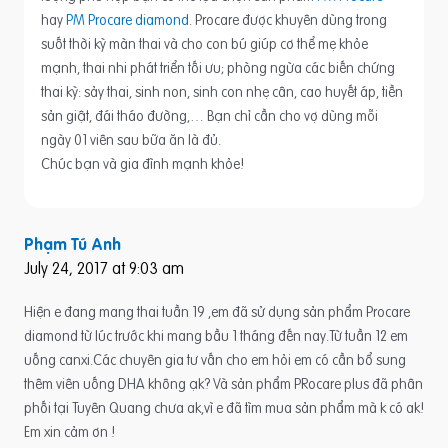
hay
PM Procare diamond
. Procare được khuyên dùng trong
suốt thời kỳ màn thai và cho con bú giúp cơ thể mẹ khỏe
mạnh, thai nhi phát triển tối ưu; phòng ngừa các biến chứng
thai kỳ: sảy thai, sinh non, sinh con nhẹ cân, cao huyết áp, tiền
sản giật, đái tháo đường,… Bạn chỉ cần cho vợ dùng mỗi
ngày 01 viên sau bữa ăn là đủ.
Chúc bạn và gia đình mạnh khỏe!
Phạm Tú Anh
July 24, 2017 at 9:03 am
Hiện e đang mang thai tuần 19 ,em đã sử dụng sản phẩm Procare
diamond từ lúc trước khi mang bầu 1 tháng đến nay.Từ tuần 12 em
uống canxi.Các chuyên gia tư vấn cho em hỏi em có cần bổ sung
thêm viên uống DHA không ạk? Và sản phẩm PRocare plus đã phân
phối tại Tuyên Quang chưa ak,vì e đã tìm mua sản phẩm mà k có ak!
Em xin cảm ơn !