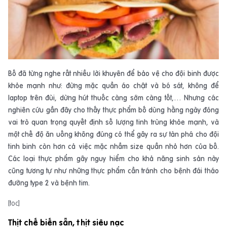
Bố đã từng nghe rất nhiều lời khuyên để bảo vệ cho đội binh được
khỏe mạnh như: đừng mặc quần áo chật và bó sát, không để
laptop trên đùi, dừng hút thuốc càng sớm càng tốt,… Nhưng các
nghiên cứu gần đây cho thấy thực phẩm bố dùng hằng ngày đóng
vai trò quan trọng quyết định số lượng tinh trùng khỏe mạnh, và
một chế độ ăn uống không đúng có thể gây ra sự tàn phá cho đội
tinh binh còn hơn cả việc mặc nhầm size quần nhỏ hơn của bố.
Các loại thực phẩm gây nguy hiểm cho khả năng sinh sản này
cũng tương tự như những thực phẩm cần tránh cho bệnh đái tháo
đường type 2 và bệnh tim.
[toc]
Thịt chế biến sẵn, thịt siêu nạc