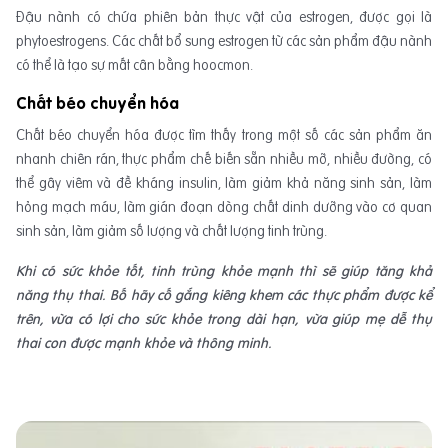
Đậu nành có chứa phiên bản thực vật của estrogen, được gọi là
phytoestrogens. Các chất bổ sung estrogen từ các sản phẩm đậu nành
có thể là tạo sự mất cân bằng hoocmon.
Chất béo chuyển hóa
Chất béo chuyển hóa được tìm thấy trong một số các sản phẩm ăn
nhanh chiên rán, thực phẩm chế biến sẵn nhiều mỡ, nhiều đường, có
thể gây viêm và đề kháng insulin, làm giảm khả năng sinh sản, làm
hỏng mạch máu, làm gián đoạn dòng chất dinh dưỡng vào cơ quan
sinh sản, làm giảm số lượng và chất lượng tinh trùng.
Khi có sức khỏe tốt, tinh trùng khỏe mạnh thì sẽ giúp tăng khả
năng thụ thai. Bố hãy cố gắng kiêng khem các thực phẩm được kể
trên, vừa có lợi cho sức khỏe trong dài hạn, vừa giúp mẹ dễ thụ
thai con được mạnh khỏe và thông minh.