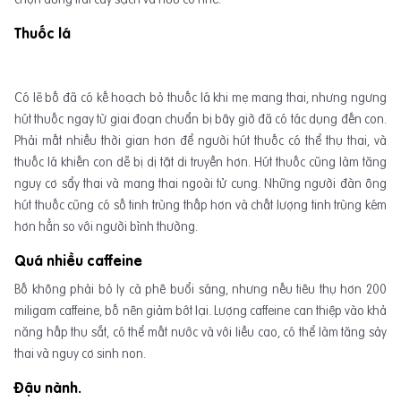
Thuốc lá
Có lẽ bố đã có kế hoạch bỏ thuốc lá khi mẹ mang thai, nhưng ngưng
hút thuốc ngay từ giai đoạn chuẩn bị bây giờ đã có tác dụng đến con.
Phải mất nhiều thời gian hơn để người hút thuốc có thể thụ thai, và
thuốc lá khiến con dễ bị dị tật di truyền hơn. Hút thuốc cũng làm tăng
nguy cơ sẩy thai và mang thai ngoài tử cung. Những người đàn ông
hút thuốc cũng có số tinh trùng thấp hơn và chất lượng tinh trùng kém
hơn hẳn so với người bình thường.
Quá nhiều caffeine
Bố không phải bỏ ly cà phê buổi sáng, nhưng nếu tiêu thụ hơn 200
miligam caffeine, bố nên giảm bớt lại. Lượng caffeine can thiệp vào khả
năng hấp thụ sắt, có thể mất nước và với liều cao, có thể làm tăng sảy
thai và nguy cơ sinh non.
Đậu nành.