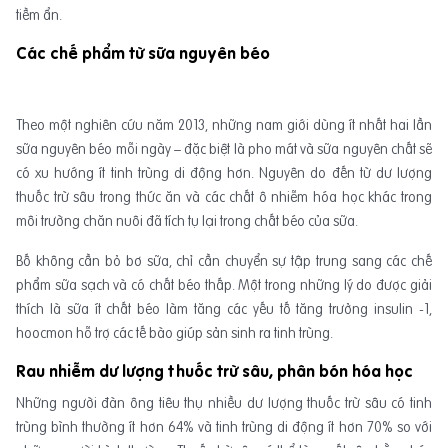
tiềm ẩn.
Các chế phẩm từ sữa nguyên béo
Theo một nghiên cứu năm 2013, những nam giới dùng ít nhất hai lần
sữa nguyên béo mỗi ngày – đặc biệt là pho mát và sữa nguyên chất sẽ
có xu hướng ít tinh trùng di động hơn. Nguyên do đến từ dư lượng
thuốc trừ sâu trong thức ăn và các chất ô nhiễm hóa học khác trong
môi trường chăn nuôi đã tích tụ lại trong chất béo của sữa.
Bố không cần bỏ bơ sữa, chỉ cần chuyển sự tập trung sang các chế
phẩm sữa sạch và có chất béo thấp. Một trong những lý do được giải
thích là sữa ít chất béo làm tăng các yếu tố tăng trưởng insulin -1,
hoocmon hỗ trợ các tế bào giúp sản sinh ra tinh trùng.
Rau nhiễm dư lượng thuốc trừ sâu, phân bón hóa học
Những người đàn ông tiêu thụ nhiều dư lượng thuốc trừ sâu có tinh
trùng bình thường ít hơn 64% và tinh trùng di động ít hơn 70% so với