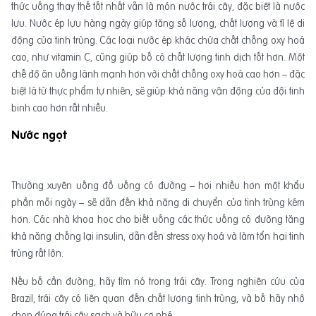
thức uống thay thế tốt nhất vẫn là món nước trái cây, đặc biệt là nước
lựu. Nước ép lựu hàng ngày giúp tăng số lượng, chất lượng và tỉ lệ di
động của tinh trùng. Các loại nước ép khác chứa chất chống oxy hoá
cao, như vitamin C, cũng giúp bố có chất lượng tinh dịch tốt hơn. Một
chế độ ăn uống lành mạnh hơn với chất chống oxy hoá cao hơn – đặc
biệt là từ thực phẩm tự nhiên, sẽ giúp khả năng vận động của đội tinh
binh cao hơn rất nhiều.
Nước ngọt
Thường xuyên uống đồ uống có đường – hơi nhiều hơn một khẩu
phần mỗi ngày – sẽ dẫn đến khả năng di chuyển của tinh trùng kém
hơn. Các nhà khoa học cho biết uống các thức uống có đường tăng
khả năng chống lại insulin, dẫn đến stress oxy hoá và làm tổn hại tinh
trùng rất lớn.
Nếu bố cần đường, hãy tìm nó trong trái cây. Trong nghiên cứu của
Brazil, trái cây có liên quan đến chất lượng tinh trùng, và bố hãy nhớ
chọn đúng trái cây sạch và hữu cơ nhé.