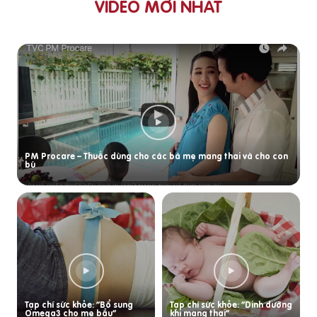
VIDEO MỚI NHẤT
PM Procare – Thuốc dùng cho các bà mẹ mang thai và cho con
bú
Tạp chí sức khỏe: “Bổ sung
Tạp chí sức khỏe: “Dinh dưỡng
Omega3 cho mẹ bầu”
khi mang thai”