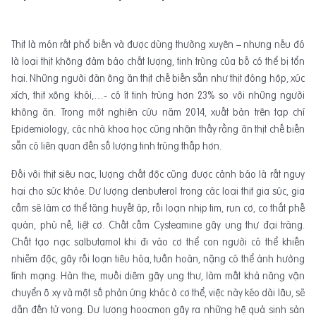
Thịt là món rất phổ biến và được dùng thường xuyên – nhưng nếu đó
là loại thịt không đảm bảo chất lượng, tinh trùng của bố có thể bị tổn
hại. Những người đàn ông ăn thịt chế biến sẵn như thịt đóng hộp, xúc
xích, thịt xông khói,…- có ít tinh trùng hơn 23% so với những người
không ăn. Trong một nghiên cứu năm 2014, xuất bản trên tạp chí
Epidemiology, các nhà khoa học cũng nhận thấy rằng ăn thịt chế biến
sẵn có liên quan đến số lượng tinh trùng thấp hơn.
Đối với thịt siêu nạc, lượng chất độc cũng được cảnh báo là rất nguy
hại cho sức khỏe. Dư lượng clenbuterol trong các loại thịt gia súc, gia
cầm sẽ làm cơ thể tăng huyết áp, rối loạn nhịp tim, run cơ, co thắt phế
quản, phù nề, liệt cơ. Chất cấm Cysteamine gây ung thư đại tràng.
Chất tạo nạc salbutamol khi đi vào cơ thể con người có thể khiến
nhiễm độc, gây rối loạn tiêu hóa, tuần hoàn, nặng có thể ảnh hưởng
tính mạng. Hàn the, muối diêm gây ung thư, làm mất khả năng vận
chuyển ô xy và một số phản ứng khác ở cơ thể, việc này kéo dài lâu, sẽ
dẫn đến tử vong. Dư lượng hoocmon gây ra những hệ quả sinh sản