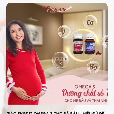
[BÁO SK&ĐS] OMEGA 3 CHO BÀ BẦU – HIỂU ĐỦ ĐỂ