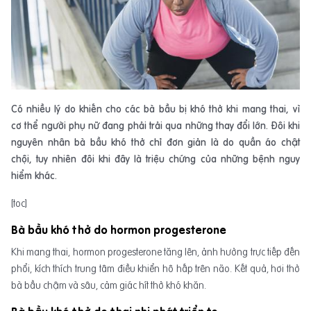
Có nhiều lý do khiến cho các bà bầu bị khó thở khi mang thai, vì
cơ thể người phụ nữ đang phải trải qua những thay đổi lớn. Đôi khi
nguyên nhân bà bầu khó thở chỉ đơn giản là do quần áo chật
chội, tuy nhiên đôi khi đây là triệu chứng của những bệnh nguy
hiểm khác.
[toc]
Bà bầu khó thở do hormon progesterone
Khi mang thai, hormon progesterone tăng lên, ảnh hưởng trực tiếp đến
phổi, kích thích trung tâm điều khiển hô hấp trên não. Kết quả, hơi thở
bà bầu chậm và sâu, cảm giác hít thở khó khăn.