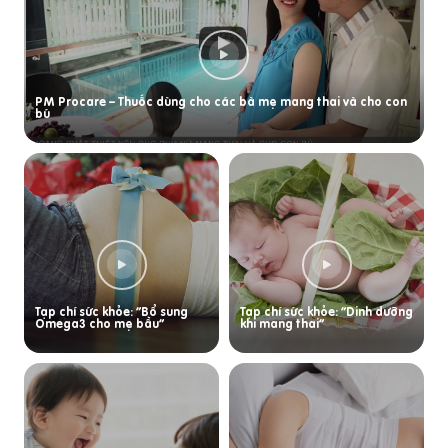
PM Procare – Thuốc dùng cho các bà mẹ mang thai và cho con
bú
Tạp chí sức khỏe: “Bổ sung
Tạp chí sức khỏe: “Dinh dưỡng
Omega3 cho mẹ bầu”
khi mang thai”