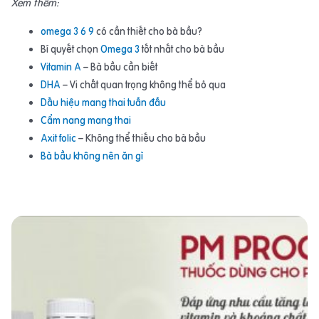
Xem thêm:
omega 3 6 9
có cần thiết cho bà bầu?
Bí quyết chọn
Omega 3
tốt nhất cho bà bầu
Vitamin A
– Bà bầu cần biết
DHA
– Vi chất quan trọng không thể bỏ qua
Dấu hiệu mang thai tuần đầu
Cẩm nang mang thai
Axit folic
– Không thể thiếu cho bà bầu
Bà bầu không nên ăn gì