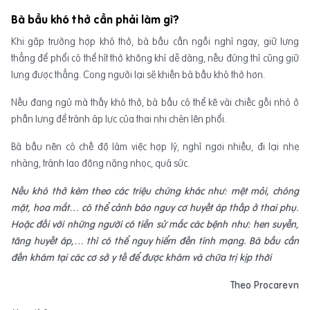
Bà bầu khó thở cần phải làm gì?
Khi gặp trường hợp khó thở, bà bầu cần ngồi nghỉ ngay, giữ lưng
thẳng để phổi có thể hít thở không khí dễ dàng, nếu đứng thì cũng giữ
lưng được thẳng. Cong người lại sẽ khiến bà bầu khó thở hơn.
Nếu đang ngủ mà thấy khó thở, bà bầu có thể kê vài chiếc gối nhỏ ở
phần lưng để tránh áp lực của thai nhi chèn lên phổi.
Bà bầu nên có chế độ làm việc hợp lý, nghỉ ngơi nhiều, đi lại nhẹ
nhàng, tránh lao động nặng nhọc, quá sức.
Nếu khó thở kèm theo các triệu chứng khác như: mệt mỏi, chóng
mặt, hoa mắt… có thể cảnh báo nguy cơ huyết áp thấp ở thai phụ.
Hoặc đối với những người có tiền sử mắc các bệnh như: hen suyễn,
tăng huyết áp,… thì có thể nguy hiểm đến tính mạng. Bà bầu cần
đến khám tại các cơ sở y tế để được khám và chữa trị kịp thời
Theo Procarevn