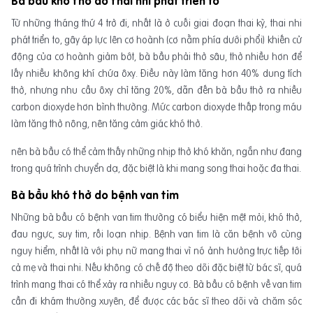
Bà bầu khó thở do thai nhi phát triển to
Từ những tháng thứ 4 trở đi, nhất là ở cuối giai đoạn thai kỳ, thai nhi
phát triển to, gây áp lực lên cơ hoành (cơ nằm phía dưới phổi) khiến cử
động của cơ hoành giảm bớt, bà bầu phải thở sâu, thở nhiều hơn để
lấy nhiều không khí chứa ôxy. Điều này làm tăng hơn 40% dung tích
thở, nhưng nhu cầu ôxy chỉ tăng 20%, dẫn đến bà bầu thở ra nhiều
carbon dioxyde hơn bình thường. Mức carbon dioxyde thấp trong máu
làm tăng thở nông, nên tăng cảm giác khó thở.
nên bà bầu có thể cảm thấy những nhịp thở khó khăn, ngắn như đang
trong quá trình chuyển dạ, đặc biệt là khi mang song thai hoặc đa thai.
Bà bầu khó thở do bệnh van tim
Những bà bầu có bệnh van tim thường có biểu hiện mệt mỏi, khó thở,
đau ngực, suy tim, rối loạn nhịp. Bệnh van tim là căn bệnh vô cùng
nguy hiểm, nhất là với phụ nữ mang thai vì nó ảnh hưởng trực tiếp tới
cả mẹ và thai nhi. Nếu không có chế độ theo dõi đặc biệt từ bác sĩ, quá
trình mang thai có thể xảy ra nhiều nguy cơ. Bà bầu có bệnh về van tim
cần đi khám thường xuyên, để được các bác sĩ theo dõi và chăm sóc