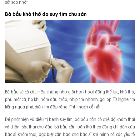
sát sao nhất.
Bà bầu khó thở do suy tim chu sản
Bà bầu sẽ có các triệu chứng như giới hạn hoạt động thể lực, khó thở,
phù mắt cá, ho khi nằm đầu thấp, nhịp tim nhanh, gallop T3 (nghe tim
tiếng ngựa phi), diện tim đập rộng, tĩnh mạch cổ nổi…
Để phát hiện và điều trị bệnh suy tim, bà bầu cần có chế độ khám thai
và chăm sóc thai chu đáo. Bà bầu cần tuân thủ theo đúng chỉ dẫn của
bác sĩ khám thai, đặc biệt cần báo cho bác sĩ khi mình có các yếu tố