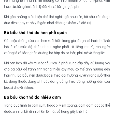
trên nặng lên nhanh, tim thường có nhịp nhanh > 100 lần/phút, kèm
theo các tiếng tim bệnh lý đôi khi có tiếng ngựa phi.
Khi gặp những biểu hiện khó thở nghi ngờ như trên, bà bầu cần được
đưa đến ngay cơ sở y tế gần nhất để được khám và điều trị.
Bà bầu khó thở do hen phế quản
Các triệu chứng của cơn hen xuất hiện trong giai đoạn có thai như khó
thở ở các mức độ khác nhau; nghe phổi có tiếng ran rít, ran ngáy
chứng tỏ có tắc nghẽn đường hô hấp do co thắt, phù nề và tăng tiết…
Khi cơn hen đã xảy ra, việc đầu tiên là phải cung cấp đầy đủ lượng ôxy
cho bà bầu để tránh tình trạng thiếu ôxy máu có thể ảnh hưởng đến
thai nhi. Bà bầu nên được bác sĩ theo dõi thường xuyên trong suốt thai
kỳ, dùng thuốc dạng xịt hoặc dạng uống theo đúng hướng dẫn của
bác sĩ chuyên khoa.
Bà bầu khó thở do nhiều đờm
Trong quá trình bị cảm cúm, hoặc bị viêm xoang, đờm đậm đặc có thể
được sinh ra, kết dính bịt kín lỗ mũi, cổ họng gây khó thở.