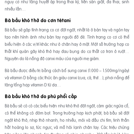
nguy cơ như tăng huyết áp trong thai kỳ, tiền sản giật, đa thai, sinh
nhiều lần…
Bà bầu khó thở do cơn tétani
Bà bầu sẽ gặp tình trạng co cơ đột ngột, nhất là ở bàn tay và ngón tay
tạo nên hình ảnh như bàn tay người đỡ đẻ. Tình trạng co cơ có thể
biểu hiện ở các vị trí khác như ở chân hay ở mặt. Một số trường hợp co
thắt khí quản gây khó thở hay đau bụng do co thắt cơ trơn ở ruột…
Nguyên do là nồng độ canxi máu của người mẹ giảm.
Bà bầu được điều trị bằng cách bổ sung canxi (1.000 – 1.500mg/ngày)
và vitamin D bằng các thức ăn giàu canxi (cua, cá, thịt…), phơi nắng để
tăng tổng hợp vitamin D từ da…
Bà bầu khó thở do phù phổi cấp
Bà bầu sẽ có có các biểu hiện như khó thở đột ngột, cảm giác ngứa cổ,
có thể không có đờm bọt. Trong trường hợp kịch phát, bà bầu sẽ đột
ngột khó thở, nhịp thở nhanh, ho nhiều, môi và đầu chi tím, tinh thần
hốt hoảng lo sợ, tức ngực, vã mồ hôi lạnh chân tay. Các triệu chứng