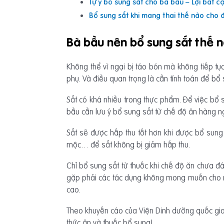
Tự ý bổ sung sắt cho bà bầu – Lợi bất c
Bổ sung sắt khi mang thai thế nào cho 
Bà bầu nên bổ sung sắt thế 
Không thể vì ngại bị táo bón mà không tiếp tục
phụ. Và điều quan trọng là cần tính toán để bổ
Sắt có khá nhiều trong thực phẩm. Để việc bổ 
bầu cần lưu ý bổ sung sắt từ chế độ ăn hàng ngà
Sắt sẽ được hấp thu tốt hơn khi được bổ sung 
mộc… để sắt không bị giảm hấp thu.
Chỉ bổ sung sắt từ thuốc khi chế độ ăn chưa đá
gặp phải các tác dụng không mong muốn cho ngư
cao.
Theo khuyến cáo của Viện Dinh dưỡng quốc gia
thức ăn và thuốc bổ sung).