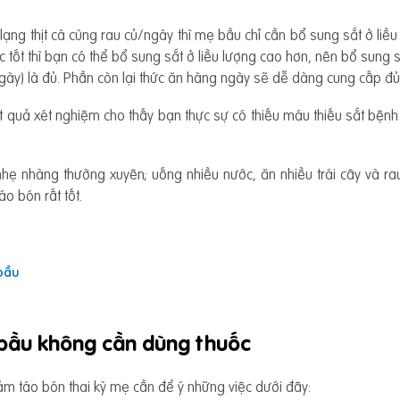
 lạng thịt cá cùng rau củ/ngày thì mẹ bầu chỉ cần bổ sung sắt ở l
c tốt thì bạn có thể bổ sung sắt ở liều lượng cao hơn, nên bổ sun
ày) là đủ. Phần còn lại thức ăn hàng ngày sẽ dễ dàng cung cấp đủ
t quả xét nghiệm cho thấy bạn thực sự có thiếu máu thiếu sắt bệnh 
nhẹ nhàng thường xuyên; uống nhiều nước, ăn nhiều trái cây và 
áo bón rất tốt.
bầu
 bầu không cần dùng thuốc
ảm táo bón thai kỳ mẹ cần để ý những việc dưới đây: