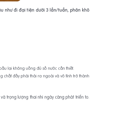
u như đi đại tiện dưới 3 lần/tuần, phân khô
ầu lại không uống đủ số nước cần thiết.
hất đấy phải thải ra ngoài và vô tình trở thành
à trọng lượng thai nhi ngày càng phát triển to.