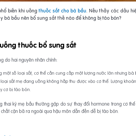
phổ biến khi uống
thuốc sắt cho bà bầu
. Nếu thấy các dấu hiệ
Vậy bà bầu nên bổ sung sắt thế nào để không bị táo bón?
i uống thuốc bổ sung sắt
g do hai nguyên nhân chính:
 một số loại sắt, cơ thể cần cung cấp một lượng nước lớn nhưng bà b
loại sắt mẹ đang uống không hấp thu được vào cơ thể. Lượng khoáng c
y cơ bị táo bón.
g thai kỳ mẹ bầu thường gặp do sự thay đổi hormone trong cơ thể v
ác chất cặn bã ra ngoài qua hậu môn dẫn đến dễ bị táo bón.