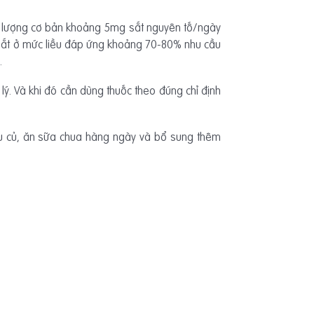
iều lượng cơ bản khoảng 5mg sắt nguyên tố/ngày
g sắt ở mức liều đáp ứng khoảng 70-80% nhu cầu
.
lý. Và khi đó cần dùng thuốc theo đúng chỉ định
rau củ, ăn sữa chua hàng ngày và bổ sung thêm