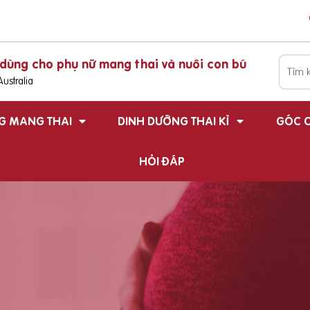
dùng cho phụ nữ mang thai và nuôi con bú
ustralia
G MANG THAI
DINH DƯỠNG THAI KÌ
GÓC C
HỎI ĐÁP