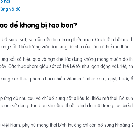
ập hại
đúng và đủ
nào để không bị táo bón?
 bổ sung sắt, sẽ dẫn đến tình trạng thiếu máu. Cách tốt nhất mẹ bầ
 sung sắt ở liều lượng vừa đáp ứng đủ nhu cầu của cơ thể mà thôi.
sung sắt có hiệu quả và hạn chế tác dụng không mong muốn do thuố
y. Các thực phẩm giàu sắt có thể kể tới như: gan động vật, tiết, t
cùng các thực phẩm chứa nhiều Vitamin C như: cam, quýt, bưởi, ổi
p ứng đủ nhu cầu và chỉ bổ sung sắt ở liều tối thiểu mà thôi. Bổ su
ời sử dụng. Táo bón khi uống thuốc chính là một trong các biểu h
 Việt Nam, phụ nữ mang thai bình thường chỉ cần bổ sung khoảng