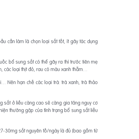
u cần làm là chọn loại sắt tốt, ít gây tác dụng
c bổ sung sắt có thể gây ra thì trước tiên mẹ
im, các loại thịt đỏ, rau có màu xanh thẫm…
… Nên hạn chế các loại trà: trà xanh, trà thảo
ng sắt ở liều càng cao sẽ càng gia tăng nguy cơ
iện thường gặp của tình trạng bổ sung sắt liều
 27-30mg sắt nguyên tố/ngày là đủ (bao gồm từ