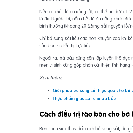
Nếu có chế độ ăn uống tốt, có thể ăn được 1-2
là đủ. Ngược lại, nếu chế độ ăn uống chưa đượ
bình thường (khoảng 20-25mg sắt nguyên tố/ng
Chỉ bổ sung sắt liều cao hơn khuyến cáo khi kế
của bác sĩ điều trị trực tiếp.
Ngoài ra, bà bầu cũng cần tập luyện thể dục 
men vi sinh cũng góp phần cải thiện tình trạng t
Xem thêm:
Giải pháp bổ sung sắt hiệu quả cho bà 
Thực phẩm giàu sắt cho bà bầu
Cách điều trị táo bón cho bà
Bên cạnh việc thay đổi cách bổ sung sắt, để gi