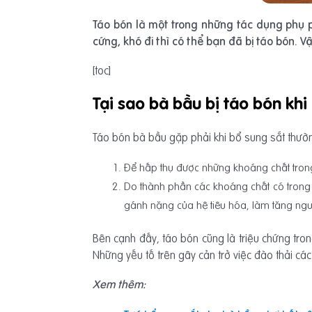
Táo bón là một trong những tác dụng phụ 
cứng, khó đi thì có thể bạn đã bị táo bón. 
[toc]
Tại sao bà bầu bị táo bón kh
Táo bón bà bầu gặp phải khi bổ sung sắt thườn
Để hấp thụ được những khoáng chất trong
Do thành phần các khoáng chất có trong 
gánh nặng của hệ tiêu hóa, làm tăng ngu
Bên cạnh đấy, táo bón cũng là triệu chứng tron
Những yếu tố trên gây cản trở việc đào thải c
Xem thêm: