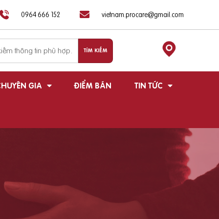
0964 666 152
vietnam.procare@gmail.com
HUYÊN GIA
ĐIỂM BÁN
TIN TỨC