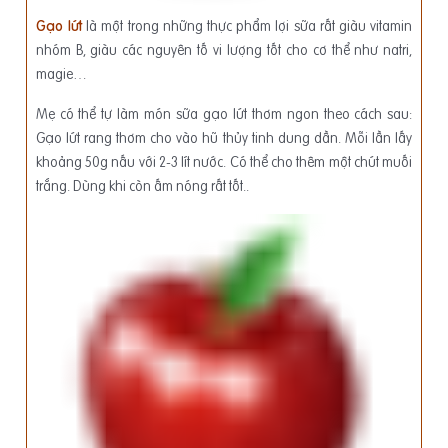
Gạo lứt
là một trong những thực phẩm lợi sữa rất giàu vitamin
nhóm B, giàu các nguyên tố vi lượng tốt cho cơ thể như natri,
magie…
Mẹ có thể tự làm món sữa gạo lứt thơm ngon theo cách sau:
Gạo lứt rang thơm cho vào hũ thủy tinh dung dần. Mỗi lần lấy
khoảng 50g nấu với 2-3 lít nước. Có thể cho thêm một chút muối
trắng. Dùng khi còn ấm nóng rất tốt..