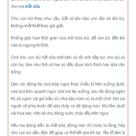
cho mẹ
mất sữa
.
Cho con bú theo nhu cầu, bất cứ khi nào con đói và đòi bú,
không nhất thiết theo giờ giấc.
Không giới hạn thời gian của mỗi bữa bú, để con bú đến khi
nào tự ngưng thì thôi.
Chờ cho con bú hết sữa một bên vú rồi mới tiếp tục cho bú vú
còn lại, làm như thế cả hai vú đều được kích thích tạo sữa cân
bằng.
Làm các động tác xoa bóp ngực theo chiều từ trên xuống dưới,
vừa xoa tròn quanh ngực vừa hơi ép xuống, sau đó dùng ngón
trỏ và ngón cái giữ bầu vú, nhẹ kéo núm vú ra một chút. Hơi cúi
người về phía trước để sữa chảy ra dễ dàng hơn. Khi tắm dưới
vòi hoa sen, nên xả cho dòng nước chảy đều trên ngực
Nếu mẹ đang dần bị mất sữa, đừng nản chí hoặc lo lắng, hãy
cho con bú đều đặn để giúp cơ thể tiết sữa trở lại. Yếu tố tâm lý