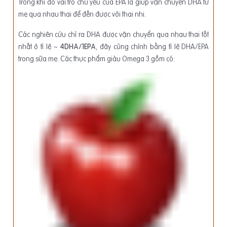
Trong khi đó vai trò chủ yếu của EPA là giúp vận chuyển DHA từ
mẹ qua nhau thai để đến được với thai nhi.
Các nghiên cứu chỉ ra DHA được vận chuyển qua nhau thai tốt
nhất ở tỉ lệ ~
4DHA/1EPA
, đây cũng chính bằng tỉ lệ DHA/EPA
trong sữa mẹ. Các thực phẩm giàu Omega 3 gồm có: