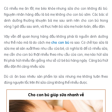
Có nhiều mẹ ăn tốt, mẹ béo khỏe nhưng sữa cho con không đủ bú.
Nguyên nhân hàng đầu là bà mẹ không cho con bú sớm. Các bác sĩ
dinh dưỡng thường khuyên bà mẹ sau sinh nên cho con bú trong
vòng 1 giờ đầu sau sinh, và thực hiện bú sữa mẹ hoàn toàn, đều đặn.
Vậy vấn đề quan trọng hàng đầu không phải là nguồn dinh dưỡng
như thế nào mà là do cách mẹ
cho con bú
ra sao. Cơ chế tạo sữa là
sữa mẹ sẽ sản xuất theo nhu cầu của bé, có nghĩa là để có nhiều sữa,
mẹ cần cho con bú thật nhiều theo nhu cầu của con, mẹ nào hút sữa
thì phải hút nhiều lần giống như số cữ bé bú hàng ngày. Càng bú/hút
đều đặn thì càng nhiều sữa.
Dù có ăn bao nhiêu sản phẩm lợi sữa nhưng mẹ không tuân theo
đúng nguyên tắc trên thì sữa cũng không thể nhiều được.
Cho con bú giúp sữa nhanh về