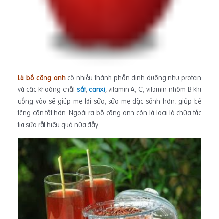
Lá bồ công anh
có nhiều thành phần dinh dưỡng như protein
và các khoáng chất
sắt
,
canxi
, vitamin A, C, vitamin nhóm B khi
uống vào sẽ giúp mẹ lợi sữa, sữa mẹ đặc sánh hơn, giúp bé
tăng cân tốt hơn. Ngoài ra bồ công anh còn là loại lá chữa tắc
tia sữa rất hiệu quả nữa đấy.