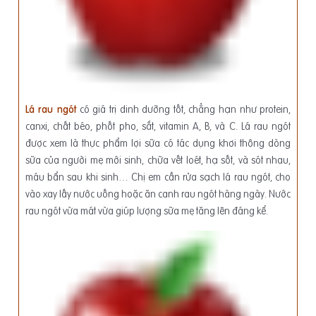
Lá rau ngót
có giá trị dinh dưỡng tốt, chẳng hạn như protein,
canxi, chất béo, phốt pho, sắt, vitamin A, B, và C. Lá rau ngót
được xem là thực phẩm lợi sữa có tác dụng khơi thông dòng
sữa của người mẹ mới sinh, chữa vết loét, hạ sốt, và sót nhau,
máu bẩn sau khi sinh… Chị em cần rửa sạch lá rau ngót, cho
vào xay lấy nước uống hoặc ăn canh rau ngót hàng ngày. Nước
rau ngót vừa mát vừa giúp lượng sữa mẹ tăng lên đáng kể.