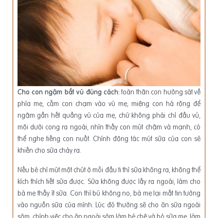
Cho con ngậm bắt vú đúng cách:
toàn thân con hướng sát về
phía mẹ, cằm con chạm vào vú mẹ, miệng con há rộng để
ngậm gần hết quầng vú của mẹ, chứ không phải chỉ đầu vú,
môi dưới cong ra ngoài, nhìn thấy con mút chậm và mạnh, có
thể nghe tiếng con nuốt. Chính động tác mút sữa của con sẽ
khiến cho sữa chảy ra.
Nếu bé chỉ mút một chút ở mỗi đầu ti thì sữa không ra, không thể
kích thích tiết sữa được. Sữa không được lấy ra ngoài, làm cho
bà mẹ thấy ít sữa. Con thì bú không no, bà mẹ lại mất tin tưởng
vào nguồn sữa của mình. Lúc đó thường sẽ cho ăn sữa ngoài
sớm, chính việc cho ăn ngoài sớm làm bé chê và bỏ sữa mẹ, làm