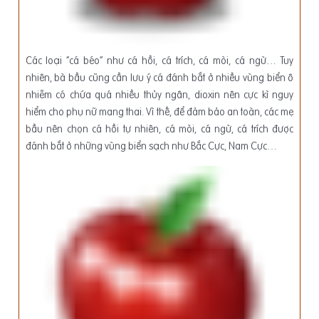
Các loại “cá béo” như cá hồi, cá trích, cá mòi, cá ngừ… Tuy
nhiên, bà bầu cũng cần lưu ý cá đánh bắt ở nhiều vùng biển ô
nhiễm có chứa quá nhiều thủy ngân, dioxin nên cực kì nguy
hiểm cho phụ nữ mang thai. Vì thế, để đảm bảo an toàn, các mẹ
bầu nên chọn cá hồi tự nhiên, cá mòi, cá ngừ, cá trích được
đánh bắt ở những vùng biển sạch như Bắc Cực, Nam Cực…