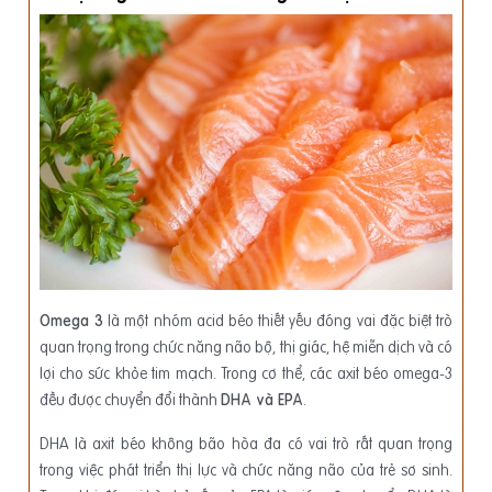
Omega 3
là một nhóm acid béo thiết yếu đóng vai đặc biệt trò
quan trọng trong chức năng não bộ, thị giác, hệ miễn dịch và có
lợi cho sức khỏe tim mạch. Trong cơ thể, các axit béo omega-3
đều được chuyển đổi thành
DHA và EPA
.
DHA là axit béo không bão hòa đa có vai trò rất quan trọng
trong việc phát triển thị lực và chức năng não của trẻ sơ sinh.