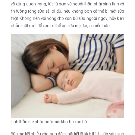
vô cùng quan trọng, tức là bạn và người thân phải bình tĩnh và
tin tưởng rằng sữa sẽ lại đủ, nếu không bạn có thể bị mất sữa
thật. Không nên vội vàng cho con bú sữa ngoài ngay, hãy kiên
nhẫn một chút để con có thể bú sữa mẹ được nhiều hơn.
Tinh thần mẹ phải thoải mái khi cho con bú.
Sữa mẹ tiết nhiều vào ban đêm, nội tiết tố kích thích sữa sản sinh