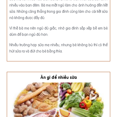
nhiều vào ban đêm. Bà mẹ mất ngủ làm cho ảnh hưởng đến tiết
sữa. Những căng thẳng trong gia đình cũng làm cho cái tiết sữa
nó không được đầy đủ.
Vì thế bà mẹ nên ngủ đủ giấc; nhờ gia đình sắp xếp bế em bé
dùm để bạn ngủ đủ hơn.
Nhiều trường hợp sữa mẹ nhiều, nhưng bé không bú thì có thể
hút sữa ra và đút cho bé bằng thìa.
Ăn gì để nhiều sữa