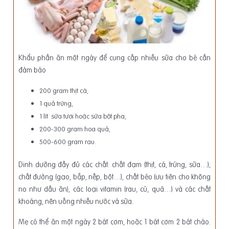
Khẩu phần ăn một ngày để cung cấp nhiều sữa cho bé cần
đảm bảo
200 gram thịt cá,
1 quả trứng,
1 lít sữa tươi hoặc sữa bột pha,
200-300 gram hoa quả,
500-600 gram rau.
Dinh dưỡng đầy đủ các chất: chất đạm (thịt, cá, trứng, sữa…),
chất đường (gạo, bắp, nếp, bột…), chất béo (ưu tiên cho không
no như dầu ăn), các loại vitamin (rau, củ, quả…) và các chất
khoáng, nên uống nhiều nước và sữa.
Mẹ có thể ăn một ngày 2 bát cơm, hoặc 1 bát cơm 2 bát cháo.