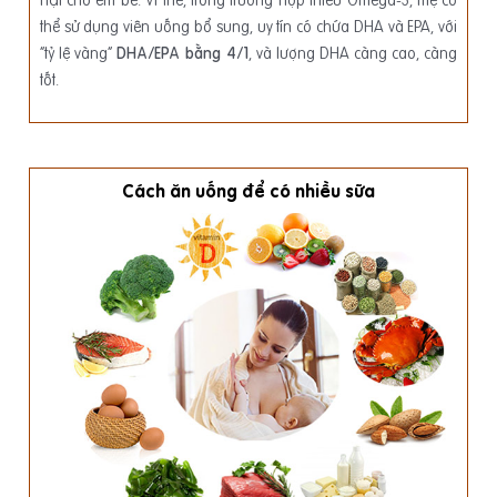
hại cho em bé. Vì thế, trong trường hợp thiếu Omega-3, mẹ có
thể sử dụng viên uống bổ sung, uy tín có chứa DHA và EPA, với
“tỷ lệ vàng”
DHA/EPA bằng 4/1
, và lượng DHA càng cao, càng
tốt.
Cách ăn uống để có nhiều sữa