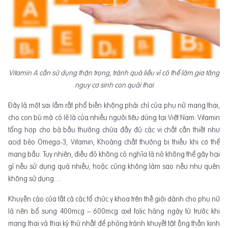
Vitamin A cần sử dụng thận trọng, tránh quá liều vì có thể làm gia tăng
nguy cơ sinh con quái thai
Đây là một sai lầm rất phổ biến không phải chỉ của phụ nữ mang thai,
cho con bú mà có lẽ là của nhiều người tiêu dùng tại Việt Nam. Vitamin
tổng hợp cho bà bầu thường chứa đầy đủ các vi chất cần thiết như
acid béo Omega-3, Vitamin, Khoáng chất thường bị thiếu khi cơ thể
mang bầu. Tuy nhiên, điều đó không có nghĩa là nó không thể gây hại
gì nếu sử dụng quá nhiều, hoặc cũng không làm sao nếu như quên
không sử dụng…
Khuyến cáo của tất cả các tổ chức y khoa trên thế giới dành cho phụ nữ
là nên bổ sung 400mcg – 600mcg axit folic hàng ngày từ trước khi
mang thai và thai kỳ thứ nhất để phòng tránh khuyết tật ống thần kinh