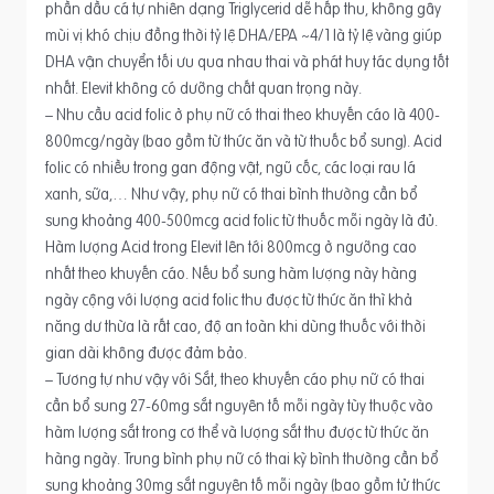
phần dầu cá tự nhiên dạng Triglycerid dễ hấp thu, không gây
mùi vị khó chịu đồng thời tỷ lệ DHA/EPA ~4/1 là tỷ lệ vàng giúp
DHA vận chuyển tối ưu qua nhau thai và phát huy tác dụng tốt
nhất. Elevit không có dưỡng chất quan trọng này.
– Nhu cầu acid folic ở phụ nữ có thai theo khuyến cáo là 400-
800mcg/ngày (bao gồm từ thức ăn và từ thuốc bổ sung). Acid
folic có nhiều trong gan động vật, ngũ cốc, các loại rau lá
xanh, sữa,… Như vậy, phụ nữ có thai bình thường cần bổ
sung khoảng 400-500mcg acid folic từ thuốc mỗi ngày là đủ.
Hàm lượng Acid trong Elevit lên tới 800mcg ở ngưỡng cao
nhất theo khuyến cáo. Nếu bổ sung hàm lượng này hàng
ngày cộng với lượng acid folic thu được từ thức ăn thì khả
năng dư thừa là rất cao, độ an toàn khi dùng thuốc với thời
gian dài không được đảm bảo.
– Tương tự như vậy với Sắt, theo khuyến cáo phụ nữ có thai
cần bổ sung 27-60mg sắt nguyên tố mỗi ngày tùy thuộc vào
hàm lượng sắt trong cơ thể và lượng sắt thu được từ thức ăn
hàng ngày. Trung bình phụ nữ có thai kỳ bình thường cần bổ
sung khoảng 30mg sắt nguyên tố mỗi ngày (bao gồm tử thức