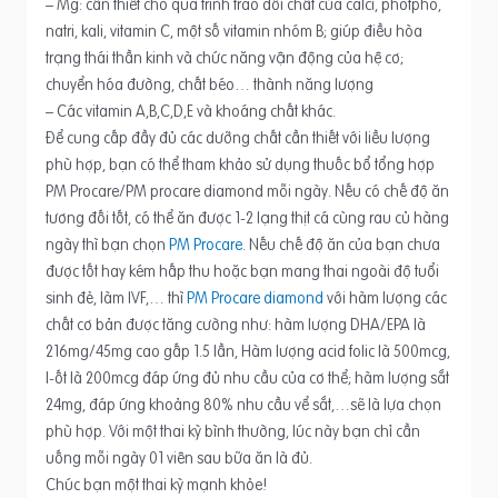
– Mg: cần thiết cho quá trình trao đổi chất của calci, photpho,
natri, kali, vitamin C, một số vitamin nhóm B; giúp điều hòa
trạng thái thần kinh và chức năng vận động của hệ cơ;
chuyển hóa đường, chất béo… thành năng lượng
– Các vitamin A,B,C,D,E và khoáng chất khác.
Để cung cấp đầy đủ các dưỡng chất cần thiết với liều lượng
phù hợp, bạn có thể tham khảo sử dụng thuốc bổ tổng hợp
PM Procare/PM procare diamond mỗi ngày. Nếu có chế độ ăn
tương đối tốt, có thể ăn được 1-2 lạng thịt cá cùng rau củ hàng
ngày thì bạn chọn
PM Procare
. Nếu chế độ ăn của bạn chưa
được tốt hay kém hấp thu hoặc bạn mang thai ngoài độ tuổi
sinh đẻ, làm IVF,… thì
PM Procare diamond
với hàm lượng các
chất cơ bản được tăng cường như: hàm lượng DHA/EPA là
216mg/45mg cao gấp 1.5 lần, Hàm lượng acid folic là 500mcg,
I-ốt là 200mcg đáp ứng đủ nhu cầu của cơ thể; hàm lượng sắt
24mg, đáp ứng khoảng 80% nhu cầu vể sắt,…sẽ là lựa chọn
phù hợp. Với một thai kỳ bình thường, lúc này bạn chỉ cần
uống mỗi ngày 01 viên sau bữa ăn là đủ.
Chúc bạn một thai kỳ mạnh khỏe!