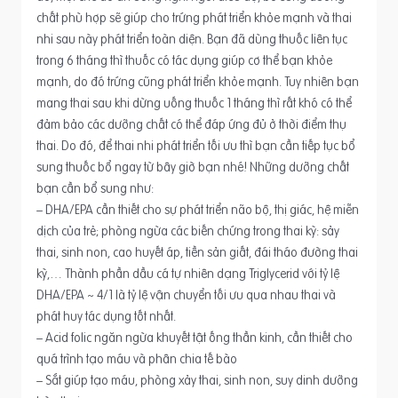
chất phù hợp sẽ giúp cho trứng phát triển khỏe mạnh và thai
nhi sau này phát triển toàn diện. Bạn đã dùng thuốc liên tục
trong 6 tháng thì thuốc có tác dụng giúp cơ thể bạn khỏe
mạnh, do đó trứng cũng phát triển khỏe mạnh. Tuy nhiên bạn
mang thai sau khi dừng uống thuốc 1 tháng thì rất khó có thể
đảm bảo các dưỡng chất có thể đáp ứng đủ ở thời điểm thụ
thai. Do đó, để thai nhi phát triển tối ưu thì bạn cần tiếp tục bổ
sung thuốc bổ ngay từ bây giờ bạn nhé! Những dưỡng chất
bạn cần bổ sung như:
– DHA/EPA cần thiết cho sự phát triển não bộ, thị giác, hệ miễn
dịch của trẻ; phòng ngừa các biến chứng trong thai kỳ: sảy
thai, sinh non, cao huyết áp, tiền sản giất, đái tháo đường thai
kỳ,… Thành phần dầu cá tự nhiên dạng Triglycerid với tỷ lệ
DHA/EPA ~ 4/1 là tỷ lệ vận chuyển tối ưu qua nhau thai và
phát huy tác dụng tốt nhất.
– Acid folic ngăn ngừa khuyết tật ống thần kinh, cần thiết cho
quá trình tạo máu và phân chia tế bào
– Sắt giúp tạo máu, phòng xảy thai, sinh non, suy dinh dưỡng