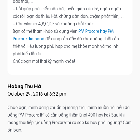
bào thai,…
– I-ốt giúp phát triển não bộ, tuyến giáp của trẻ, ngăn ngừa
các rối loạn do thiếu I-ốt: chứng đần độn, chậm phát triển,…
– Các vitamin A,B,C,D,E và khoáng chất khác.
Bạn có thể tham khảo sử dụng viên
PM Procare hay PM
Procare diamond
để cung cấp đầy đủ các dưỡng chất cần
thiết với liều lượng phù hợp cho mẹ khỏe mạnh và thai nhi
phát triển tối ưu.
Chúc bạn một thai kỳ mạnh khỏe!
Hoàng Thu Hà
October 29, 2016 at 6:32 pm
Chào bạn, mình đang chuẩn bị mang thai, mình muốn hỏi nếu đã
uống PM Procare thì có cần uống thêm Enat 400 hay ko? Sau khi
mang thai tiếp tục uống Procare thì có sao ko hay phải ngừng? Cảm
ơn bạn.