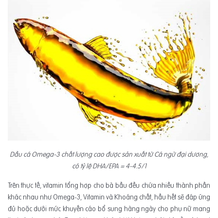
Dầu cá Omega-3 chất lượng cao được sản xuất từ Cá ngừ đại dương,
có tỷ lệ DHA/EPA = 4-4.5/1
Trên thực tế, vitamin tổng hợp cho bà bầu đều chứa nhiều thành phần
khác nhau như Omega-3, Vitamin và Khoáng chất, hầu hết sẽ đáp ứng
đủ hoặc dưới mức khuyến cáo bổ sung hàng ngày cho phụ nữ mang