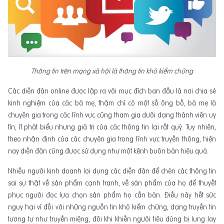
Thông tin trên mạng xã hội là thông tin khó kiểm chứng
Các diễn đàn online được lập ra với mục đích ban đầu là nơi chia sẻ
kinh nghiệm của các bà mẹ, thậm chí có một số ông bố, bà mẹ là
chuyên gia trong các lĩnh vực cũng tham gia dưới dạng thành viên uy
tín, ít phát biểu nhưng giá trị của các thông tin lại rất quý. Tuy nhiên,
theo nhận định của các chuyên gia trong lĩnh vực truyền thông, hiện
nay diễn đàn cũng được sử dụng như một kênh buôn bán hiệu quả.
Nhiều người kinh doanh lợi dụng các diễn đàn để chèn các thông tin
sai sự thật về sản phẩm cạnh tranh, về sản phẩm của họ để thuyết
phục người đọc lựa chọn sản phẩm họ cần bán. Điều này hết sức
nguy hại vì đối với những nguồn tin khó kiểm chứng, dạng truyền tin
tương tự như truyền miệng, đôi khi khiến người tiêu dùng bị lung lay