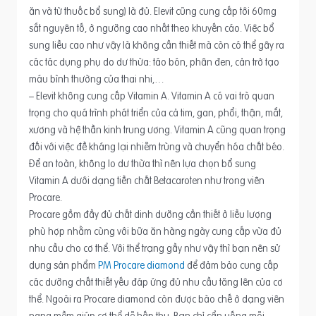
ăn và từ thuốc bổ sung) là đủ. Elevit cũng cung cấp tới 60mg
sắt nguyên tố, ở ngưỡng cao nhất theo khuyến cáo. Việc bổ
sung liều cao như vậy là không cần thiết mà còn có thể gây ra
các tác dụng phụ do dư thừa: táo bón, phân đen, cản trở tạo
máu bình thường của thai nhi,…
– Elevit không cung cấp Vitamin A. Vitamin A có vai trò quan
trọng cho quá trình phát triển của cả tim, gan, phổi, thận, mắt,
xương và hệ thần kinh trung ương. Vitamin A cũng quan trọng
đối với việc đề kháng lại nhiễm trùng và chuyển hóa chất béo.
Để an toàn, không lo dư thừa thì nên lựa chọn bổ sung
Vitamin A dưới dạng tiền chất Betacaroten như trong viên
Procare.
Procare gồm đầy đủ chất dinh dưỡng cần thiết ở liều lượng
phù hợp nhằm cùng với bữa ăn hàng ngày cung cấp vừa đủ
nhu cầu cho cơ thể. Với thể trạng gầy như vậy thì bạn nên sử
dụng sản phẩm
PM Procare diamond
để đảm bảo cung cấp
các dưỡng chất thiết yếu đáp ứng đủ nhu cầu tăng lên của cơ
thể. Ngoài ra Procare diamond còn được bào chế ở dạng viên