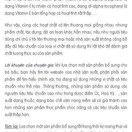
dạng Vitamin E tự nhiên có hoạt tính cao, dạng dl-alpha-tocopherol là
dạng Vitamin E bán tổng hợp có hoạt tính rất thấp….
Như vậy, cùng các hoạt chất có tên thương mại giống nhau nhưng
phẩm chất, tác dụng, độ an toan khác hẳn nhau, nếu như người tiêu
dùng chỉ chú ý tới tên thương mại hoặc nhà sản xuất không công bố
đầy đủ tiêu chuẩn của loại vi chất đã sử dụng thì rất khó để đánh giá
chất lượng thực sự của sản phẩm.
Lời khuyên của chuyên gia:
khi lựa chọn một sản phẩm bổ sung cho
bà bầu, bạn hãy tìm tới website của nhà sản xuất, phân phối sản
phẩm để tìm hiểu chính xác họ đang sử dụng những vi chất có tiêu
chuẩn như thế nào. Thông thường, những sản phẩm sử dụng các
nguyên liệu tiêu chuẩn cao như trong dược điểm Úc, Hoa Kỳ…, sản
xuất dạng thuốc, dạng bào chế viên nang mềm sẽ có giá thành cao
hơn những sản phẩm thực phẩm chức năng có các tiêu chuẩn sản
xuất thấp hơn.
Tóm lại:
Lựa chọn một sản phẩm bổ sung tốt trong thời kỳ mang thai và