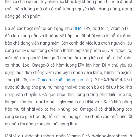
thai và cho con bú. Tuy nhiên, sự khác biệt không phải chỉ nằm ở hoạt
chất, hàm lượng mà còn ở chất lượng nguyên liệu, dạng dùng, dạng
đóng gói sản phẩm.
Đa số các hoạt chất quan trọng như
DHA
, EPA, acid folic, Vitamin D…
đều tan trong dầu và thường sẽ hấp thu tốt nhất vào cơ thể khi được
bào chế dạng viên nang mềm. Bên cạnh đó, việc lựa chọn nguyên liệu
cũng cực kỳ quan trọng để hình thành một sản phẩm ưu việt. Ngoài ra,
mặc dù cùng gọi là Omega-3 nhưng tác dụng trên cơ thể có thể khác
xa nhau. Loại Omega-3 có hàm lượng EPA lớn hơn DHA chủ yếu sử
dụng mục đích chống viêm cho bệnh nhân viêm khớp, bệnh tim mạch.
Trong khi đó, loại
Omega-3 chất lượng cao
có tỷ lệ DHA/EPA từ 4-4.5/1
được sử dụng cho phụ nữ mang thai và cho con bú để tối ưu hóa khả
năng vận chuyển DHA qua nhau thai, tăng cường phát triển não bộ,
thị giác của thai nhi. Dạng Triglyceride của DHA và EPA có khả năng
hấp thu tốt nhất vào cơ thể. Những loại Omega-3 có chất lượng cao
cũng sẽ có giới hạn độc tố kim loại nặng ở tiêu chuẩn cao nhất nên rất
an toàn khi dùng cho phụ nữ mang thai.
Một ví dụ khác như thành phần Vitamin E có d-alpha-tocopherol là