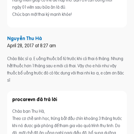
nang mềm giúp cơ thể dễ hấp thu. Bạn chỉ cẩn uống mỗi
ngày 01 viên sau bữa ăn là đủ.
Chúc bạn một thai kỳ mạnh khỏe!
Nguyễn Thu Hà
April 28, 2017 at 8:27 am
Chào Bác sĩ ạ. E uống thuốc bổ từ trước khi có thai 6 tháng. Nhưng
hết thuốc hơn 1 tháng sau e mới có thai. Vậy cho e hỏi như vậy
thuốc bổ uống trước đó có tác dụng với thai nhi ko ạ, e cảm ơn Bác
sĩ
procarevn
Chào bạn Thu Hà,
Theo cơ chế sinh học, trứng bắt đầu chín khoảng 3 tháng trước
khi nó được giải phóng để tham gia vào quá trình thụ tinh. Do
đó, một chế đô ăn uống nghỉ ngơi điều độ, bổ sung dưỡng