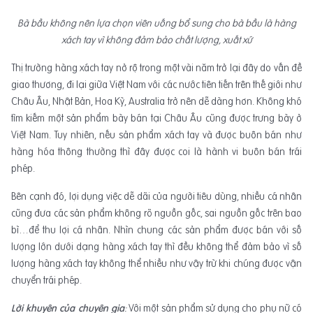
Bà bầu không nên lựa chọn viên uống bổ sung cho bà bầu là hàng
xách tay vì không đảm bảo chất lượng, xuất xứ
Thị trường hàng xách tay nở rộ trong một vài năm trở lại đây do vấn đề
giao thương, đi lại giữa Việt Nam với các nước tiên tiến trên thế giới như
Châu Âu, Nhật Bản, Hoa Kỳ, Australia trở nên dễ dàng hơn. Không khó
tìm kiếm một sản phẩm bày bán tại Châu Âu cũng được trưng bày ở
Việt Nam. Tuy nhiên, nếu sản phẩm xách tay và được buôn bán như
hàng hóa thông thường thì đây được coi là hành vi buôn bán trái
phép.
Bên cạnh đó, lợi dụng việc dễ dãi của người tiêu dùng, nhiều cá nhân
cũng đưa các sản phẩm không rõ nguồn gốc, sai nguồn gốc trên bao
bì…để thu lợi cá nhân. Nhìn chung các sản phẩm được bán với số
lượng lớn dưới dạng hàng xách tay thì đều không thể đảm bảo vì số
lượng hàng xách tay không thể nhiều như vậy trừ khi chúng được vận
chuyển trái phép.
Lời khuyên của chuyên gia
:
Với một sản phẩm sử dụng cho phụ nữ có