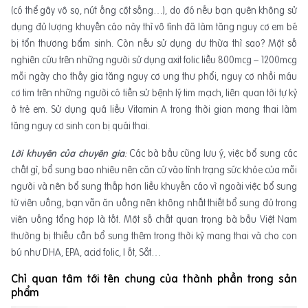
(có thể gây vô sọ, nứt ống cột sống…), do đó nếu bạn quên không sử
dụng đủ lượng khuyến cáo này thì vô tình đã làm tăng nguy cơ em bé
bị tổn thương bẩm sinh. Còn nếu sử dụng dư thừa thì sao? Một số
nghiên cứu trên những người sử dụng axit folic liều 800mcg – 1200mcg
mỗi ngày cho thấy gia tăng nguy cơ ung thư phổi, nguy cơ nhồi máu
cơ tim trên những người có tiền sử bệnh lý tim mạch, liên quan tới tự kỷ
ở trẻ em. Sử dụng quá liều Vitamin A trong thời gian mang thai làm
tăng nguy cơ sinh con bị quái thai.
Lời khuyên của chuyên gia
:
Các bà bầu cũng lưu ý, việc bổ sung các
chất gì, bổ sung bao nhiêu nên căn cứ vào tình trạng sức khỏe của mỗi
người và nên bổ sung thấp hơn liều khuyến cáo vì ngoài việc bổ sung
từ viên uống, bạn vẫn ăn uống nên không nhất thiết bổ sung đủ trong
viên uống tổng hợp là tốt. Một số chất quan trọng bà bầu Việt Nam
thường bị thiếu cần bổ sung thêm trong thời kỳ mang thai và cho con
bú như DHA, EPA, acid folic, I ốt, Sắt…
Chỉ quan tâm tới tên chung của thành phần trong sản
phẩm