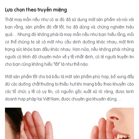
Lựa chọn theo truyền miệng
Thật may mắn nếu như có ai đó đã sử dụng một sản phẩm và nói với
bạn rằng, sản phẩm đó rất tốt, họ đã dùng và chứng nghiệm hiệu
quả… Nhưng đó không phải là may mắn nếu như bạn hiểu rằng, mỗi
cơ thể chúng ta sẽ có một nhu cầu dinh dưỡng khác nhau, một tình
trạng sức khỏe ban đầu khác nhau. Hơn nữa, nếu không phải những
người có trình độ chuyên môn về y tế nhất định, có lẽ người truyền tin
cho bạn cũng không hiểu “tốt” là như thế nào.
Một sản phẩm tốt cho bà bầu là một sản phẩm phù hợp, bổ sung đầy
đủ các dưỡng chất thường bị thiếu hụt khi mang bầu theo khuyến cáo
các tổ chức y tế có uy tín, có nguồn gốc xuất xứ rõ ràng, được kinh
doanh hợp pháp tại Việt Nam, được chuyên gia khuyên dùng…