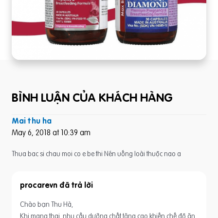
BÌNH LUẬN CỦA KHÁCH HÀNG
Mai thu ha
May 6, 2018 at 10:39 am
Thua bac si chau moi co e be thi Nén uống loài thuộc nao a
procarevn
Chào bạn Thu Hà,
Khi mang thai, nhu cầu dưỡng chất tăng cao khiến chế độ ăn