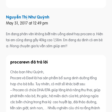
Nguyễn Thị Như Quỳnh
May 31, 2017 at 12:49 pm
Em đang phân vân không biết nên uống elevit hay procare ạ. Hiện
tại em cũng đang gầy 40kg cao 1,58m. Em đang dự định có em bé
ạ. Mong chuyên gia tư vấn sớm giúp em!!
procarevn
Chào bạn Như Quỳnh,
Procare và Elevit là hai sản phẩm bổ sung dinh dưỡng tổng
hợp cho bà bầu. Tuy nhiên, có một số khác biệt sau:
– Procare có chứa DHA/EPA giúp tăng khả năng thụ thai, giúp
phát triển não bộ, thị giác, hệ miễn dịch của trẻ; phòng ngừa
các biến chứng trong thai kỳ: cao huyết áp, đái tháo đường,
tiền sản giật, sinh non,… Nhiều nghiên cứu chỉ ra rằng thành