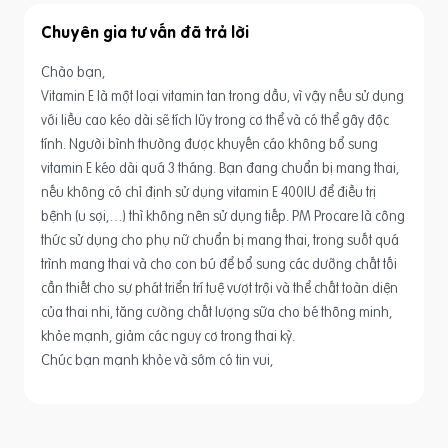
Chuyên gia tư vấn
Chào bạn,
Vitamin E là một loại vitamin tan trong dầu, vì vậy nếu sử dụng
với liều cao kéo dài sẽ tích lũy trong cơ thể và có thể gây độc
tính. Người bình thường được khuyến cáo không bổ sung
vitamin E kéo dài quá 3 tháng. Bạn đang chuẩn bị mang thai,
nếu không có chỉ định sử dụng vitamin E 400IU để điều trị
bệnh (u sợi,…) thì không nên sử dụng tiếp. PM Procare là công
thức sử dụng cho phụ nữ chuẩn bị mang thai, trong suốt quá
trình mang thai và cho con bú để bổ sung các dưỡng chất tối
cần thiết cho sự phát triển trí tuệ vượt trội và thể chất toàn diện
của thai nhi, tăng cường chất lượng sữa cho bé thông minh,
khỏe mạnh, giảm các nguy cơ trong thai kỳ.
Chúc bạn mạnh khỏe và sớm có tin vui,