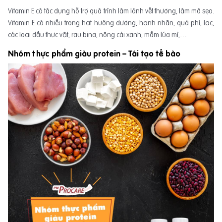
Vitamin E có tác dụng hỗ trợ quá trình làm lành vết thương, làm mờ sẹo.
Vitamin E có nhiều trong hạt hướng dương, hạnh nhân, quả phỉ, lạc,
các loại dầu thực vật, rau bina, nông cải xanh, mầm lúa mì,…
Nhóm thực phẩm giàu protein – Tái tạo tế bào