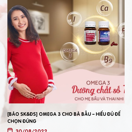
[BÁO SK&ĐS] OMEGA 3 CHO BÀ BẦU – HIỂU ĐỦ ĐỂ
CHỌN ĐÚNG
30/08/2022