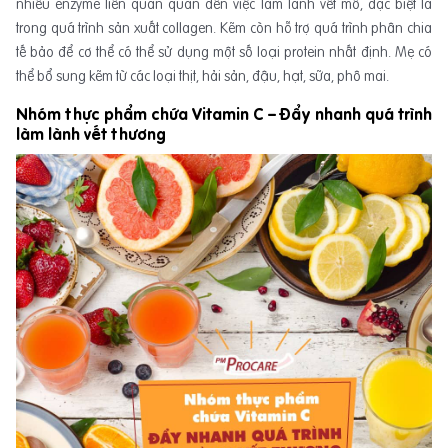
nhiều enzyme liên quan quan đến việc làm lành vết mổ, đặc biệt là
trong quá trình sản xuất collagen. Kẽm còn hỗ trợ quá trình phân chia
tế bảo để cơ thể có thể sử dụng một số loại protein nhất định. Mẹ có
thể bổ sung kẽm từ các loại thịt, hải sản, đậu, hạt, sữa, phô mai.
Nhóm thực phẩm chứa Vitamin C – Đẩy nhanh quá trình
làm lành vết thương