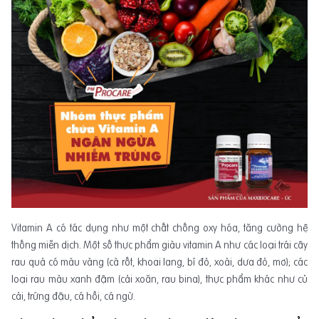
Vitamin A có tác dụng như một chất chống oxy hóa, tăng cường hệ
thống miễn dịch. Một số thực phẩm giàu vitamin A như các loại trái cây
rau quả có màu vàng (cà rốt, khoai lang, bí đỏ, xoài, dưa đỏ, mơ); các
loại rau màu xanh đậm (cải xoăn, rau bina), thực phẩm khác như củ
cải, trứng đậu, cá hồi, cá ngừ.