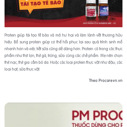
Protein giúp tái tạo tế bào và mô hư hại và làm lành vết thương hữu
hiệu. Bổ sung protein giúp cơ thể hồi phục lại sau quá trình sinh mổ
nhanh hơn và việc tiết sữa cũng dễ dàng hơn. Protein có trong các thực
phẩm như thịt lợn, thịt gà, trứng, sữa cùng các chế phẩm. Mẹ nên chọn
thịt nạc, thịt gia cầm bỏ da. Hoặc các loại protein thực vật như đậu, các
loại hạt, sữa thực vật.
Theo Procarevn.vn