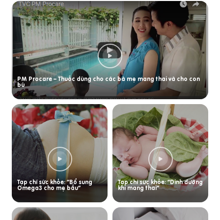
PM Procare – Thuốc dùng cho các bà mẹ mang thai và cho con
bú
Tạp chí sức khỏe: “Bổ sung
Tạp chí sức khỏe: “Dinh dưỡng
Omega3 cho mẹ bầu”
khi mang thai”