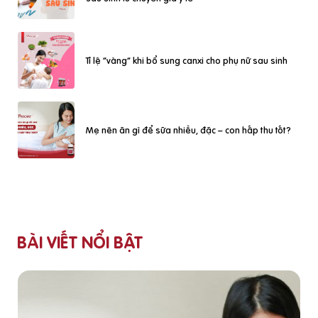
Tỉ lệ “vàng” khi bổ sung canxi cho phụ nữ sau sinh
Mẹ nên ăn gì để sữa nhiều, đặc – con hấp thu tốt?
BÀI VIẾT NỔI BẬT