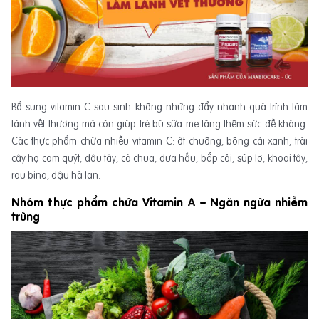
Bổ sung vitamin C sau sinh không những đẩy nhanh quá trình làm
lành vết thương mà còn giúp trẻ bú sữa mẹ tăng thêm sức đề kháng.
Các thực phẩm chứa nhiều vitamin C: ớt chuông, bông cải xanh, trái
cây họ cam quýt, dâu tây, cà chua, dưa hấu, bắp cải, súp lơ, khoai tây,
rau bina, đậu hà lan.
Nhóm thực phẩm chứa Vitamin A – Ngăn ngừa nhiễm
trùng