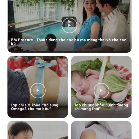
PM Procare – Thuốc dùng cho các bà mẹ mang thai và cho con
bú
Tạp chí sức khỏe: “Bổ sung
Tạp chí sức khỏe: “Dinh dưỡng
Omega3 cho mẹ bầu”
khi mang thai”