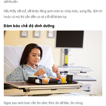
sát khuẩn.
Nếu thấy vết mổ, vết khâu tầng sinh môn bị chảy máu, sưng tấy, đứt chỉ
hoặc có mủ thì cần đến cơ sở y tế để khám lại.
Đảm bảo chế độ dinh dưỡng
Ngay sau sinh bạn cần ăn sớm, thức ăn dễ tiêu, ăn nóng.