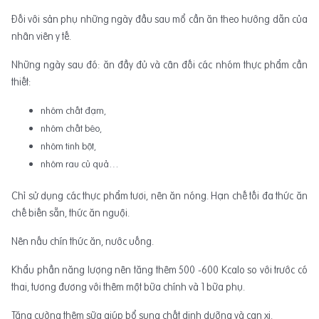
Đối với sản phụ những ngày đầu sau mổ cần ăn theo hướng dẫn của
nhân viên y tế.
Những ngày sau đó: ăn đầy đủ và cân đối các nhóm thực phẩm cần
thiết:
nhóm chất đạm,
nhóm chất béo,
nhóm tinh bột,
nhóm rau củ quả…
Chỉ sử dụng các thực phẩm tươi, nên ăn nóng. Hạn chế tối đa thức ăn
chế biến sẵn, thức ăn nguội.
Nên nấu chín thức ăn, nước uống.
Khẩu phần năng lượng nên tăng thêm 500 -600 Kcalo so với trước có
thai, tương đương với thêm một bữa chính và 1 bữa phụ.
Tăng cường thêm sữa giúp bổ sung chất dinh dưỡng và can xi.