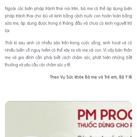
Ngoài các biện pháp tránh thai nói trên, bà mẹ có thể áp dụng biện
pháp tránh thai cho bú vô kinh bằng cách nuôi con hoàn toàn bằng
sữa mẹ, áp dụng được trong 6 tháng đầu và chưa có kinh nguyệt trở
lại.
Thời kì sau sinh có nhiều xáo trộn trong cuộc sống, sinh hoạt và có
nhiều biến cố nguy hiểm có thể xảy ra với mẹ và con. Vì vậy bản thân
mẹ và gia đình cần phải biết cách chăm sóc, phát hiện những bất
thường và yêu cầu các chăm sóc y tế.
Theo Vụ Sức khỏe Bà mẹ và Trẻ em, Bộ Y tế