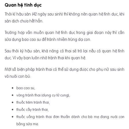
Quan hệ tình dục
Thời kì hậu sản (42 ngày sau sinh) thì không nên quan hệ tình dục, khi
sản dịch chưa hết hẳn.
Trường hợp vẫn muốn quan hệ tình dục trong giai đoạn này thì cần
sửa dụng bao cao su để tránh nhiễm trùng dạ con.
Sau thời kỳ hậu sản, khả năng có thai sẽ trở lại nếu có quan hệ tình
dục. Vì vậy bạn luôn nhớ tránh thai khi quan hệ.
Một số biện pháp tránh thai có thể sử dụng được cho phụ nữ sau sinh
và nuôi con bú:
bao cao su,
vòng tránh thai (dụng cụ tử cung),
thuốc tiêm tránh thai,
thuốc cấy tránh thai,
thuốc uống tránh thai đơn thuần dành cho bà mẹ đang nuôi con
bằng sữa mẹ.