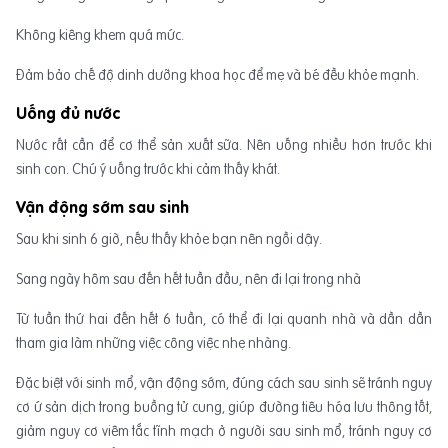
Không kiêng khem quá mức.
Đảm bảo chế độ dinh dưỡng khoa học để mẹ và bé đều khỏe mạnh.
Uống đủ nước
Nước rất cần để cơ thể sản xuất sữa. Nên uống nhiều hơn trước khi
sinh con. Chú ý uống trước khi cảm thấy khát.
Vận động sớm sau sinh
Sau khi sinh 6 giờ, nếu thấy khỏe bạn nên ngồi dậy.
Sang ngày hôm sau đến hết tuần đầu, nên đi lại trong nhà
Từ tuần thứ hai đến hết 6 tuần, có thể đi lại quanh nhà và dần dần
tham gia làm những việc công việc nhẹ nhàng.
Đặc biệt với sinh mổ, vận động sớm, đúng cách sau sinh sẽ tránh nguy
cơ ứ sản dịch trong buồng tử cung, giúp đường tiêu hóa lưu thông tốt,
giảm nguy cơ viêm tắc tĩnh mạch ở người sau sinh mổ, tránh nguy cơ