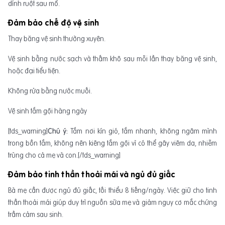
dính ruột sau mổ.
Đảm bảo chế độ vệ sinh
Thay băng vệ sinh thường xuyên.
Vệ sinh bằng nước sạch và thấm khô sau mỗi lần thay băng vệ sinh,
hoặc đại tiểu tiện.
Không rửa bằng nước muối.
Vệ sinh tắm gội hàng ngày
[tds_warning]
Chú ý:
Tắm nơi kín gió, tắm nhanh, không ngâm mình
trong bồn tắm, không nên kiêng tắm gội vì có thể gây viêm da, nhiễm
trùng cho cả mẹ và con.[/tds_warning]
Đảm bảo tinh thần thoải mái và ngủ đủ giấc
Bà mẹ cần được ngủ đủ giấc, tối thiểu 8 tiếng/ngày. Việc giữ cho tinh
thần thoải mái giúp duy trì nguồn sữa mẹ và giảm nguy cơ mắc chứng
trầm cảm sau sinh.