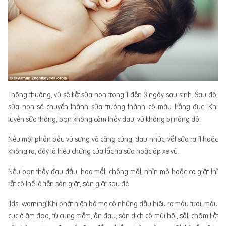
Thông thường, vú sẽ tiết sữa non trong 1 đến 3 ngày sau sinh. Sau đó,
sữa non sẽ chuyển thành sữa trưởng thành có màu trắng đục. Khi
tuyến sữa thông, bạn không cảm thấy đau, vú không bị nóng đỏ.
Nếu một phần bầu vú sưng và căng cứng, đau nhức, vắt sữa ra ít hoặc
không ra, đây là triệu chứng của tắc tia sữa hoặc áp xe vú.
Nếu bạn thấy đau đầu, hoa mắt, chóng mặt, nhìn mờ hoặc co giật thì
rất có thể là tiền sản giật, sản giật sau đẻ
[tds_warning]Khi phát hiện bà mẹ có những dấu hiệu ra máu tươi, máu
cục ở âm đạo, tử cung mềm, ấn đau, sản dịch có mùi hôi, sốt, chậm tiết