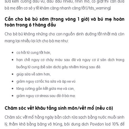
sữa kèm cương đau vú, đau đầu nhiều, nhìn mờ, co giật thì cần đưa
bà mẹ đến cơ sở y tế khám càng nhanh càng tốt.[/tds_warning]
Cần cho bé bú sớm (trong vòng 1 giờ) và bú mẹ hoàn
toàn trong 6 tháng đầu
Cho bé bú không những cho con nguồn dinh dưỡng tốt nhất mà còn
mang lại nhiều lợi ích cho bà mẹ như:
co hồi tử cung tốt hơn,
hạn chế nguy cơ chảy máu sau đẻ và nguy cơ ứ sản dịch trong
buồng tử cung (bế sản dịch) gây nhiễm trùng sau đẻ
giúp sữa về sớm hơn,
giảm nguy cơ tắc tia sữa và áp xe vú.
tăng cường gắn kết giữa mẹ và con,
giảm nguy cơ stress sau đẻ ở bà mẹ.
Chăm sóc vết khâu tầng sinh môn/vết mổ (nếu có)
Chăm sóc vết mổ hằng ngày bằn cách rửa sạch bằng nước muối sinh
lý, thấm khô bằng băng vô trùng, bôi dung dịch Povidon Iod 10% để