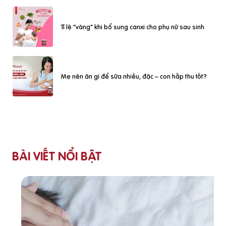
Tỉ lệ “vàng” khi bổ sung canxi cho phụ nữ sau sinh
Mẹ nên ăn gì để sữa nhiều, đặc – con hấp thu tốt?
BÀI VIẾT NỔI BẬT