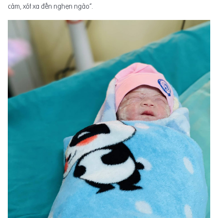
cảm, xót xa đến nghẹn ngào”.