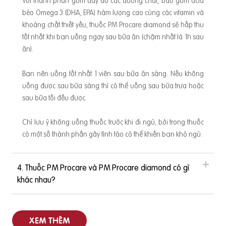
Với thành phần gồm đầy đủ các dưỡng chất, bao gồm acid
hi chi phí khi dùng 1 loại sẽ tiết kiệm hơn chi phí khi kết hơp
béo Omega 3 (DHA, EPA) hàm lượng cao cùng các vitamin và
nhiều loại Còn theo mẹ bầu thì sao ạ? Cho PM Procare biết
khoáng chất thiết yếu, thuốc PM Procare diamond sẽ hấp thu
sự chọn lựa của mẹ nhé! Lời khuyên từ BS.CKII Đỗ Thị Ngọc
tốt nhất khi bạn uống ngay sau bữa ăn (chậm nhất là 1h sau
Diệp – Chủ tịch Hội Dinh dưỡng và Thực phẩm TP. HCM http
ăn).
s://youtu.be/_oFwfCeW07w PM Procare tổng hợp
Bạn nên uống tốt nhất 1 viên sau bữa ăn sáng. Nếu không
uống được sau bữa sáng thì có thể uống sau bữa trưa hoặc
sau bữa tối đều được.
Chỉ lưu ý không uống thuốc trước khi đi ngủ, bởi trong thuốc
có một số thành phần gây tỉnh táo có thể khiến bạn khó ngủ.
4. Thuốc PM Procare và PM Procare diamond có gì
khác nhau?
XEM THÊM