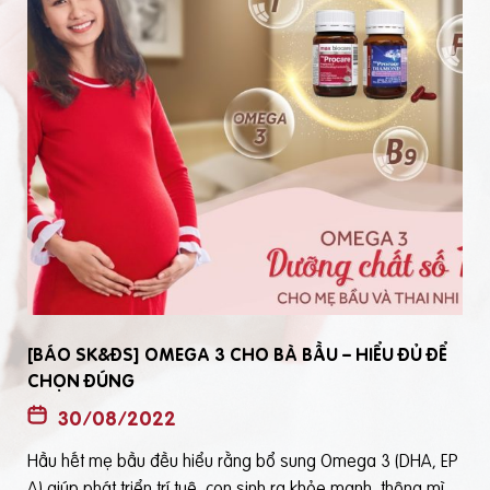
[BÁO SK&ĐS] OMEGA 3 CHO BÀ BẦU – HIỂU ĐỦ ĐỂ
CHỌN ĐÚNG
30/08/2022
Hầu hết mẹ bầu đều hiểu rằng bổ sung Omega 3 (DHA, EP
t
A) giúp phát triển trí tuệ, con sinh ra khỏe mạnh, thông mìn