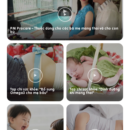
PM Procare – Thuốc dùng cho các bà mẹ mang thai và cho con
bú
Tạp chí sức khỏe: “Bổ sung
Tạp chí sức khỏe: “Dinh dưỡng
Omega3 cho mẹ bầu”
khi mang thai”