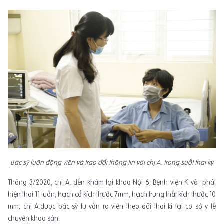
Bác sỹ luôn động viên và trao đổi thông tin với chị A. trong suốt thai kỳ
Tháng 3/2020, chị A. đến khám tại khoa Nội 6, Bệnh viện K và phát
hiện thai 11 tuần, hạch cổ kích thước 7mm, hạch trung thất kích thước 10
mm; chị A.được bác sỹ tư vấn ra viện theo dõi thai kì tại cơ sở y tế
chuyên khoa sản.