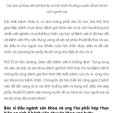
Các bác sỹ theo dõi sát thai kỳ và hội chẩn thường xuyên về sức khỏe
của người mẹ
Đặc biệt, bệnh nhân A. có dịch màng phổi dày 20 mm, khó thở, khó
giao tiếp, bệnh chưa được đánh giá chính xác có di căn hay không bởi
nhiều xét nghiệm chưa thể thực hiện, các bác sỹ Bệnh viện K đã trao đổi
với Bệnh viện Phụ sản Trung ương về việc sẽ phẫu thuật lấy thai và sau
đó điều trị cho người mẹ. Nhiều cuộc hội chẩn được diễn ra để cân
nhắc các phương án phẫu thuật cũng như điều trị cho chị A.
PGS.TS Lê Văn Quảng, Giám đốc Bệnh viện K khẳng định: “Song song
với việc các bác sỹ sản khoa đánh giá tình hình thai nhi, tại Bệnh viện K
chúng tôi cũng đánh giá tình hình tiến triển bệnh của chị A. cũng như
sức khỏe của bệnh nhân. Chúng tôi đã hội chẩn kỹ càng giữa 2 bệnh
viện để sẵn sàng xử lý các tình huống diễn ra trong mổ, điều mà ekip
phẫu thuật 02 bệnh viện mong muốn đó sự bình an của người mẹ và
em bé chào đời mạnh khỏe”.
Bác sĩ đầu ngành sản khoa và ung thư phối hợp thực