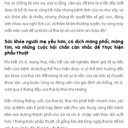
hai vợ chồng tôi vừa vui, vừa lo lắng, cảm xúc rất khó tả vì lần đầu biết
được là bố là mẹ ai cũng hồi hộp nhưng bệnh tình của vợ như vậy, vợ
sức khỏe yếu đi nhiều, nhưng chúng tôi quyết tâm sẽ giữ con, động
viên nhau suy nghĩ tích cực và thăm khám thường xuyên, hy vọng may
mắn mỉm cười để vợ khỏe cả thai kỳ và con bình an chào đời”.
Sức khỏe người mẹ yếu hơn, có dịch màng phổi, màng
tim, và những cuộc hội chẩn cân nhắc dể thực hiện
phẫu thuật
Khi biết chị A. mang thai, hầu hết các xét nghiệm đánh giá về sự tiến
triển của bệnh sẽ không thể thực hiện được vì có thể ảnh hưởng đến
sức khỏe của thai nhi. Rất mừng là với sự tư vấn của các bác sỹ chuyên
khoa sản, ung bướu cùng sự động viên của gia đình và chồng, chị A.
vượt qua 6 tháng đầu của thai kỳ khá nhẹ nhàng.
Đến những tháng cuối của thai kỳ, thai nhi phát triển nhanh hơn, các
bác sỹ Bệnh viện K phối hợp Bệnh viện Phụ sản Trung ương tiến hành
tiêm mũi trưởng thành phổi cho bé và chị A. nhập viện theo dõi suốt
hơn 1 tháng trước phẫu thuật, cố gắng kéo dài từng ngày thai kỳ để bé