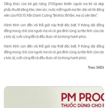
Tiếng khóc của bé gái nặng 2700gram khiến người mẹ trẻ và ekip
phẫu thuật dâng trào cảm xúc, nước mắt người mẹ lăn dài với lời động
viên của PGS.TS Trần Danh Cường “Bé khóc tốt lắm, mẹ cứ yên tâm”.
Hành trình con đến với thế giới này thật đặc biệt, 9 tháng dài đằng
đẵng mong chờ của người mẹ và cả gia đình cùng sự tận tình của các
y bác sỹ, cuối cùng tất cả đều được vỡ òa trong hạnh phúc.
Hành trình con đến với thế giới này thật đặc biệt, 9 tháng dài đằng
đẵng mong chờ của người mẹ và cả gia đình cùng sự tận tình của các
y bác sỹ, cuối cùng tất cả đều được vỡ òa trong hạnh phúc.
Theo SKĐS