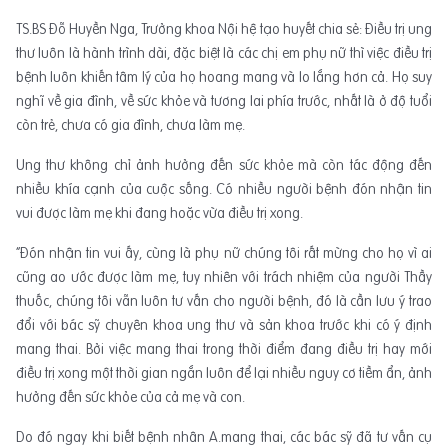
TS.BS Đỗ Huyền Nga, Trưởng khoa Nội hệ tạo huyết chia sẻ: Điều trị ung
thư luôn là hành trình dài, đặc biệt là các chị em phụ nữ thì việc điều trị
bệnh luôn khiến tâm lý của họ hoang mang và lo lắng hơn cả. Họ suy
nghĩ về gia đình, về sức khỏe và tương lai phía trước, nhất là ở độ tuổi
còn trẻ, chưa có gia đình, chưa làm mẹ.
Ung thư không chỉ ảnh hưởng đến sức khỏe mà còn tác động đến
nhiều khía cạnh của cuộc sống. Có nhiều người bệnh đón nhận tin
vui được làm mẹ khi đang hoặc vừa điều trị xong.
“Đón nhận tin vui ấy, cùng là phụ nữ chúng tôi rất mừng cho họ vì ai
cũng ao ước được làm mẹ, tuy nhiên với trách nhiệm của người Thầy
thuốc, chúng tôi vẫn luôn tư vấn cho người bệnh, đó là cần lưu ý trao
đổi với bác sỹ chuyên khoa ung thư và sản khoa trước khi có ý định
mang thai. Bởi việc mang thai trong thời điểm đang điều trị hay mới
điều trị xong một thời gian ngắn luôn để lại nhiều nguy cơ tiềm ẩn, ảnh
hưởng đến sức khỏe của cả mẹ và con.
Do đó ngay khi biết bệnh nhân A.mang thai, các bác sỹ đã tư vấn cụ