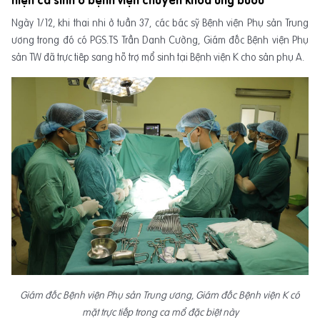
hiện ca sinh ở bệnh viện chuyên khoa ung bướu
Ngày 1/12, khi thai nhi ở tuần 37, các bác sỹ Bệnh viện Phụ sản Trung
ương trong đó có PGS.TS Trần Danh Cường, Giám đốc Bệnh viện Phụ
sản TW đã trực tiêp sang hỗ trợ mổ sinh tại Bệnh viện K cho sản phụ A.
Giám đốc Bệnh viện Phụ sản Trung ương, Giám đốc Bệnh viện K có
mặt trực tiếp trong ca mổ đặc biệt này