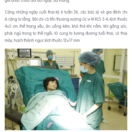
gái được chào đời đủ ngày, đủ tháng.
Càng những ngày cuối thai kỳ ở tuần 36, các bác sỹ và gia đình chị
A.càng lo lắng. Bởi chị có tổn thương xương ức vị trí KLS 3-4; kích thước
4×5 cm, thể trạng yếu, ăn uống kém, khó thở khi nằm, khi gắng sức,
phải ngủ trong tư thế ngồi, tử cung to tương đương tuổi thai, có thai
máy, hạch thành ngực kích thước 12×17 mm.