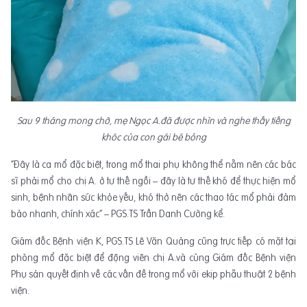
Sau 9 tháng mong chờ, mẹ Ngọc A.đã được nhìn và nghe thấy tiếng
khóc của con gái bé bỏng
“Đây là ca mổ đặc biệt, trong mổ thai phụ không thể nằm nên các bác
sĩ phải mổ cho chị A. ở tư thế ngồi – đây là tư thế khó để thực hiện mổ
sinh, bệnh nhân sức khỏe yếu, khó thở nên các thao tác mổ phải đảm
bảo nhanh, chính xác” – PGS.TS Trần Danh Cường kể.
​Giám đốc Bệnh viện K, PGS.TS Lê Văn Quảng cũng trực tiếp có mặt tại
phòng mổ đặc biệt để động viên chị A.và cùng Giám đốc Bệnh viện
Phụ sản quyết định về các vấn đề trong mổ với ekip phẫu thuật 2 bệnh
viện.