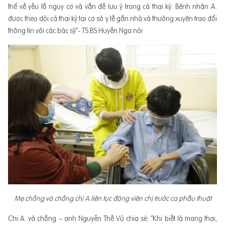
thể về yếu tố nguy cơ và vấn đề lưu ý trong cả thai kỳ. Bệnh nhân A.
được theo dõi cả thai kỳ tại cơ sở y tế gần nhà và thường xuyên trao đổi
thông tin với các bác sỹ”- TS.BS Huyền Nga nói
Mẹ chồng và chồng chị A.liên tục động viên chị trước ca phẫu thuật
Chị A. và chồng – anh Nguyễn Thế Vũ chia sẻ: “Khi biết là mang thai,