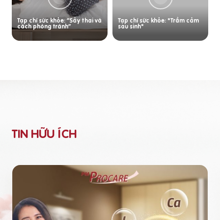
Tạp chí sức khỏe: “Sảy thai và
Tạp chí sức khỏe: "Trầm cảm
cách phòng tránh”
sau sinh"
TIN HỮU ÍCH