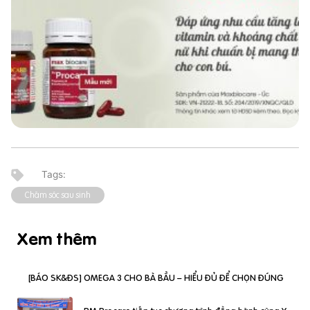
Chăm sóc sau sinh
Xem thêm
[BÁO SK&ĐS] OMEGA 3 CHO BÀ BẦU – HIỂU ĐỦ ĐỂ CHỌN ĐÚNG