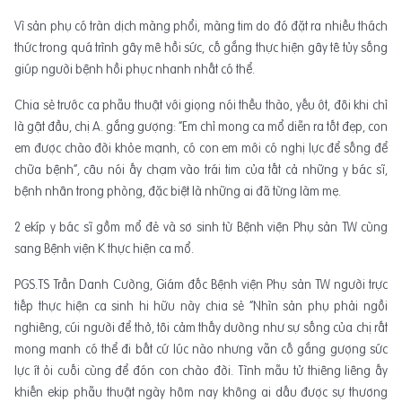
Vì sản phụ có tràn dịch màng phổi, màng tim do đó đặt ra nhiều thách
thức trong quá trình gây mê hồi sức, cố gắng thực hiện gây tê tủy sống
giúp người bệnh hồi phục nhanh nhất có thể.
Chia sẻ trước ca phẫu thuật với giọng nói thều thào, yếu ớt, đôi khi chỉ
là gật đầu, chị A. gắng gượng: “Em chỉ mong ca mổ diễn ra tốt đẹp, con
em được chào đời khỏe mạnh, có con em mới có nghị lực để sống để
chữa bệnh”, câu nói ấy chạm vào trái tim của tất cả những y bác sĩ,
bệnh nhân trong phòng, đặc biệt là những ai đã từng làm mẹ.
2 ekíp y bác sĩ gồm mổ đẻ và sơ sinh từ Bệnh viện Phụ sản TW cùng
sang Bệnh viện K thực hiện ca mổ.
PGS.TS Trần Danh Cường, Giám đốc Bệnh viện Phụ sản TW người trực
tiếp thực hiện ca sinh hi hữu này chia sẻ “Nhìn sản phụ phải ngồi
nghiêng, cúi người để thở, tôi cảm thấy dường như sự sống của chị rất
mong manh có thể đi bất cứ lúc nào nhưng vẫn cố gắng gượng sức
lực ít ỏi cuối cùng để đón con chào đời. Tình mẫu tử thiêng liêng ấy
khiến ekip phẫu thuật ngày hôm nay không ai dấu được sự thương