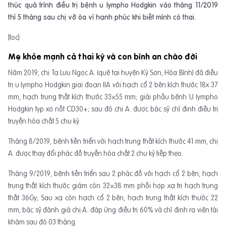
thúc quá trình điều trị bệnh u lympho Hodgkin vào tháng 11/2019
thì 5 tháng sau chị vỡ òa vì hạnh phúc khi biết mình có thai.
[toc]
Mẹ khỏe mạnh cả thai kỳ và con bình an chào đời
Năm 2019, chị Tạ Lưu Ngọc A. (quê tại huyện Kỳ Sơn, Hòa Bình) đã điều
trị u lympho Hodgkin giai đoạn IIA với hạch cổ 2 bên kích thước 18x 37
mm, hạch trung thất kích thước 33×55 mm; giải phẫu bệnh U lympho
Hodgkin typ xơ nốt CD30+; sau đó chị A. được bác sỹ chỉ định điều trị
truyền hóa chất 5 chu kỳ.
Tháng 8/2019, bệnh tiến triển với hạch trung thất kích thước 41 mm, chị
A. được thay đổi phác đồ truyền hóa chất 2 chu kỳ tiếp theo.
Tháng 9/2019, bệnh tiến triển sau 2 phác đồ với hạch cổ 2 bên, hạch
trung thất kích thước giảm còn 32×38 mm phối hợp xạ trị hạch trung
thất 36Gy; Sau xạ còn hạch cổ 2 bên, hạch trung thất kích thước 22
mm, bác sỹ đánh giá chị A. đáp ứng điều trị 60% và chỉ định ra viện tái
khám sau đó 03 tháng.