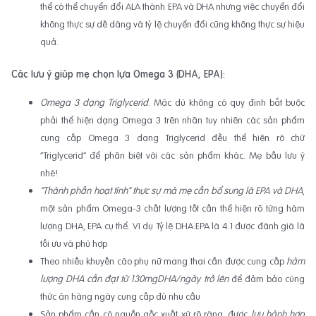
thể có thể chuyển đổi ALA thành EPA và DHA nhưng việc chuyển đổi
không thực sự dễ dàng và tỷ lệ chuyển đổi cũng không thực sự hiệu
quả.
Các lưu ý giúp mẹ chọn lựa Omega 3 (DHA, EPA):
Omega 3 dạng Triglycerid
. Mặc dù không có quy định bắt buộc
phải thể hiện dạng Omega 3 trên nhãn tuy nhiên các sản phẩm
cung cấp Omega 3 dạng Triglycerid đều thể hiện rõ chữ
“Triglycerid” để phân biệt với các sản phẩm khác. Mẹ bầu lưu ý
nhé!
“Thành phần hoạt tính” thực sự mà mẹ cần bổ sung là EPA và DHA
,
một sản phẩm Omega-3 chất lượng tốt cần thể hiện rõ từng hàm
lượng DHA, EPA cụ thể. Ví dụ Tỷ lệ DHA:EPA là 4:1 được đánh giá là
tối ưu và phù hợp
Theo nhiều khuyến cáo phụ nữ mang thai cần được cung cấp
hàm
lượng DHA cần đạt từ 130mgDHA/ngày trở lên
để đảm bảo cùng
thức ăn hàng ngày cung cấp đủ nhu cầu
Sản phẩm cần có nguồn gốc xuất xứ rõ ràng, được
lưu hành hợp