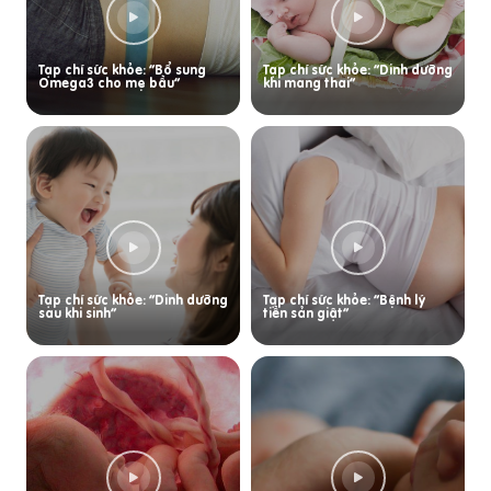
Tạp chí sức khỏe: “Bổ sung
Tạp chí sức khỏe: “Dinh dưỡng
Omega3 cho mẹ bầu”
khi mang thai”
Tạp chí sức khỏe: “Dinh dưỡng
Tạp chí sức khỏe: “Bệnh lý
sau khi sinh”
tiền sản giật”