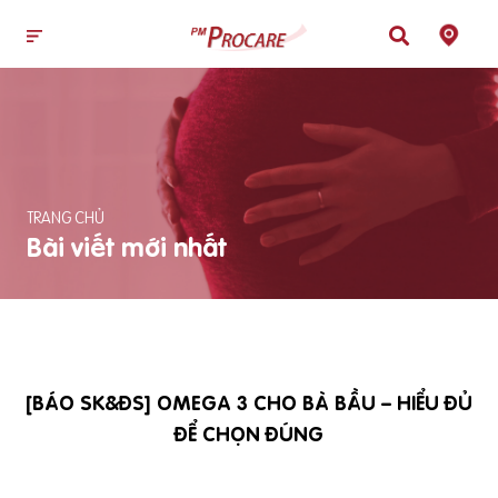
TRANG CHỦ
Bài viết mới nhất
[BÁO SK&ĐS] OMEGA 3 CHO BÀ BẦU – HIỂU ĐỦ
ĐỂ CHỌN ĐÚNG