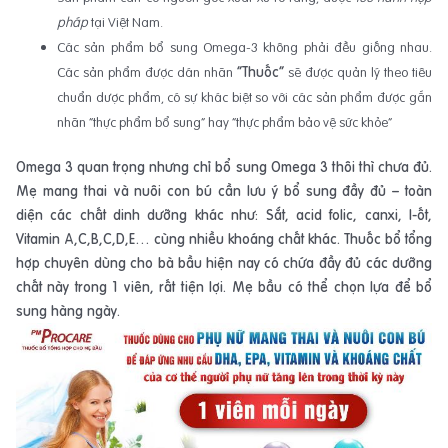
pháp
tại Việt Nam.
Các sản phẩm bổ sung Omega-3 không phải đều giống nhau.
Các sản phẩm được dán nhãn
“Thuốc”
sẽ được quản lý theo tiêu
chuẩn dược phẩm, có sự khác biệt so với các sản phẩm được gắn
nhãn “thực phẩm bổ sung” hay “thực phẩm bảo vệ sức khỏe”
Omega 3 quan trọng nhưng chỉ bổ sung Omega 3 thôi thì chưa đủ.
Mẹ mang thai và nuôi con bú cần lưu ý bổ sung đầy đủ – toàn
diện các chất dinh dưỡng khác như: Sắt, acid folic, canxi, I-ốt,
Vitamin A,C,B,C,D,E… cùng nhiều khoáng chất khác. Thuốc bổ tổng
hợp chuyên dùng cho bà bầu hiện nay có chứa đầy đủ các dưỡng
chất này trong 1 viên, rất tiện lợi. Mẹ bầu có thể chọn lựa để bổ
sung hàng ngày.