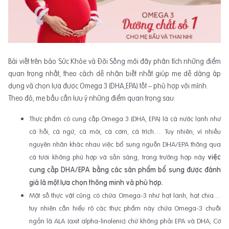
Bài viết trên báo Sức Khỏe và Đời Sống mới đây phân tích những điểm
quan trọng nhất, theo cách dễ nhận biết nhất giúp mẹ dễ dàng áp
dụng và chọn lựa được Omega 3 (DHA,EPA) tốt – phù hợp với mình.
Theo đó, mẹ bầu cần lưu ý những điểm quan trọng sau:
Thực phẩm có cung cấp Omega 3 (DHA, EPA) là cá nước lạnh như
cá hồi, cá ngừ, cá mòi, cá cơm, cá trích… Tuy nhiên, vì nhiều
nguyên nhân khác nhau việc bổ sung nguồn DHA/EPA thông qua
cá tươi không phù hợp và sẵn sàng, trong trường hợp này
việc
cung cấp DHA/EPA bằng các sản phẩm bổ sung được đánh
giá là một lựa chọn thông minh và phù hợp.
Một số thực vật cũng có chứa Omega-3 như hạt lanh, hạt chia…
tuy nhiên cần hiểu rõ các thực phẩm này chứa Omega-3 chuỗi
ngắn là ALA (axit alpha-linolenic) chứ không phải EPA và DHA; Cơ