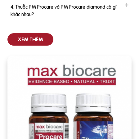
4. Thuốc PM Procare và PM Procare diamond có gì
khác nhau?
XEM THÊM