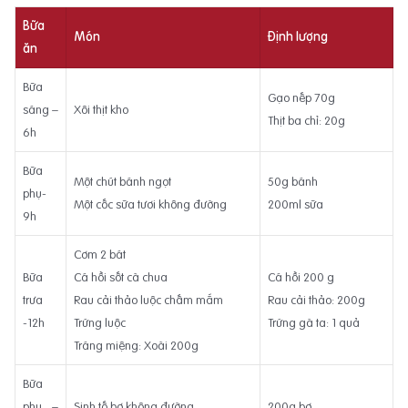
Bữa
Món
Định lượng
ăn
Bữa
Gạo nếp 70g
sáng –
Xôi thịt kho
Thịt ba chỉ: 20g
6h
Bữa
Một chút bánh ngọt
50g bánh
phụ-
Một cốc sữa tươi không đường
200ml sữa
9h
Cơm 2 bát
Bữa
Cá hồi sốt cà chua
Cá hồi 200 g
trưa
Rau cải thảo luộc chấm mắm
Rau cải thảo: 200g
-12h
Trứng luộc
Trứng gà ta: 1 quả
Tráng miệng: Xoài 200g
Bữa
phụ –
Sinh tố bơ không đường
200g bơ