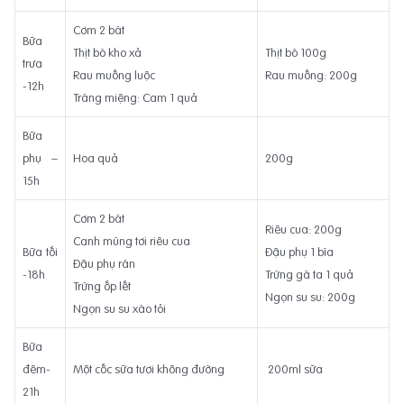
Cơm 2 bát
Bữa
Thịt bò kho xả
Thịt bò 100g
trưa
Rau muống luộc
Rau muống: 200g
-12h
Tráng miệng: Cam 1 quả
Bữa
phụ –
Hoa quả
200g
15h
Cơm 2 bát
Riêu cua: 200g
Canh mùng tơi riêu cua
Bữa tối
Đậu phụ 1 bìa
Đậu phụ rán
-18h
Trứng gà ta 1 quả
Trứng ốp lết
Ngọn su su: 200g
Ngọn su su xào tỏi
Bữa
đêm-
Một cốc sữa tươi không đường
200ml sữa
21h