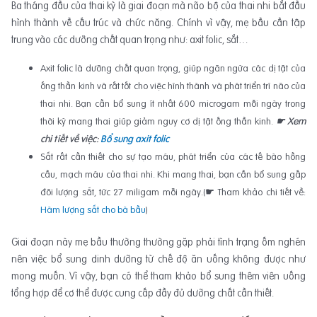
Ba tháng đầu của thai kỳ là giai đoạn mà não bộ của thai nhi bắt đầu
hình thành về cấu trúc và chức năng. Chính vì vậy, mẹ bầu cần tập
trung vào các dưỡng chất quan trọng như: axit folic, sắt…
Axit folic là dưỡng chất quan trọng, giúp ngăn ngừa các dị tật của
ống thần kinh và rất tốt cho việc hình thành và phát triển trí não của
thai nhi. Bạn cần bổ sung ít nhất 600 microgam mỗi ngày trong
thời kỳ mang thai giúp giảm nguy cơ dị tật ống thần kinh.
☛ Xem
chi tiết về việc:
Bổ sung axit folic
Sắt rất cần thiết cho sự tạo máu, phát triển của các tế bào hồng
cầu, mạch máu của thai nhi. Khi mang thai, bạn cần bổ sung gấp
đôi lượng sắt, tức 27 miligam mỗi ngày.(
☛
Tham khảo chi tiết về:
Hàm lượng sắt cho bà bầu
)
Giai đoạn này mẹ bầu thường thường gặp phải tình trạng ốm nghén
nên việc bổ sung dinh dưỡng từ chế độ ăn uống không được như
mong muốn. Vì vậy, bạn có thể tham khảo bổ sung thêm viên uống
tổng hợp để cơ thể được cung cấp đầy đủ dưỡng chất cần thiết.