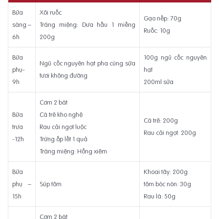
Bữa
Xôi ruốc
Gạo nếp: 70g
sáng –
Tráng miệng: Dưa hấu 1 miếng
Ruốc: 10g
6h
200g
Bữa
100g ngũ cốc nguyên
Ngũ cốc nguyên hạt pha cùng sữa
phụ-
hạt
tươi không đường
9h
200ml sữa
Cơm 2 bát
Bữa
Cá trê kho nghệ
Cá trê: 200g
trưa
Rau cải ngọt luộc
Rau cải ngọt: 200g
-12h
Trứng ốp lết 1 quả
Tráng miệng: Hồng xiêm
Bữa
Khoai tây: 200g
phụ –
Súp tôm
tôm bóc nón: 30g
15h
Rau lá: 50g
Cơm 2 bát