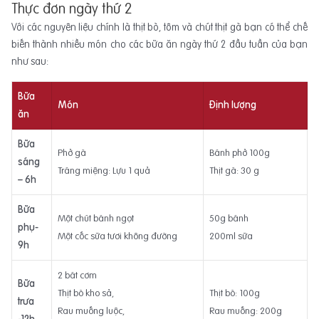
Thực đơn ngày thứ 2
Với các nguyên liệu chính là thịt bò, tôm và chút thịt gà bạn có thể chế
biến thành nhiều món cho các bữa ăn ngày thứ 2 đầu tuần của bạn
như sau:
Bữa
Món
Định lượng
ăn
Bữa
Phở gà
Bánh phở 100g
sáng
Tráng miệng: Lựu 1 quả
Thịt gà: 30 g
– 6h
Bữa
Một chút bánh ngọt
50g bánh
phụ-
Một cốc sữa tươi không đường
200ml sữa
9h
2 bát cơm
Bữa
Thịt bò kho sả,
Thịt bò: 100g
trưa
Rau muống luộc,
Rau muống: 200g
-12h