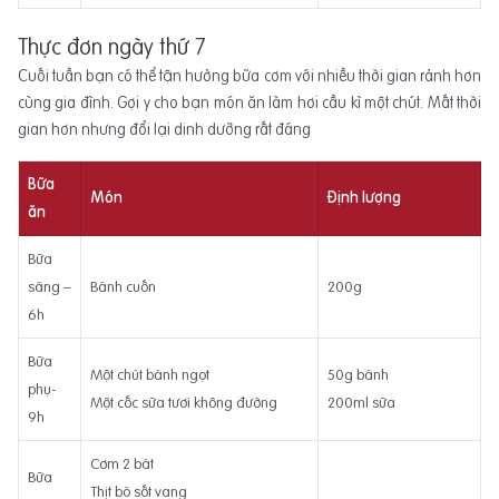
Thực đơn ngày thứ 7
Cuối tuần bạn có thể tận hưởng bữa cơm với nhiều thời gian rảnh hơn
cùng gia đình. Gợi y cho bạn món ăn làm hơi cầu kì một chút. Mất thời
gian hơn nhưng đổi lại dinh dưỡng rất đáng
Bữa
Món
Định lượng
ăn
Bữa
sáng –
Bánh cuốn
200g
6h
Bữa
Một chút bánh ngọt
50g bánh
phụ-
Một cốc sữa tươi không đường
200ml sữa
9h
Cơm 2 bát
Bữa
Thịt bò sốt vang