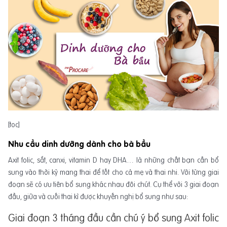
[toc]
Nhu cầu dinh dưỡng dành cho bà bầu
Axit folic, sắt, canxi, vitamin D hay DHA… là những chất bạn cần bổ
sung vào thời kỳ mang thai để tốt cho cả mẹ và thai nhi. Với từng giai
đoạn sẽ có ưu tiên bổ sung khác nhau đôi chút. Cụ thể với 3 giai đoạn
đầu, giữa và cuối thai kì được khuyến nghị bổ sung như sau:
Giai đoạn 3 tháng đầu cần chú ý bổ sung Axit folic