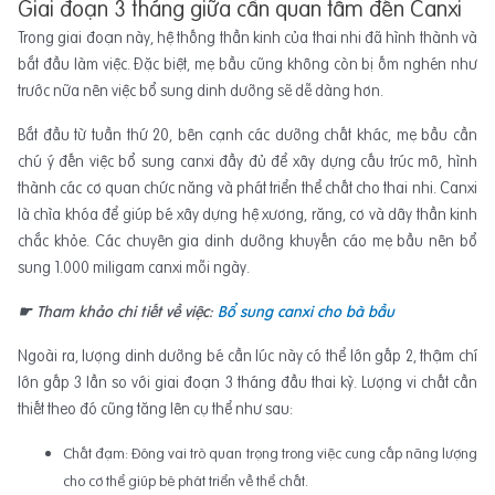
Giai đoạn 3 tháng giữa cần quan tâm đến Canxi
Trong giai đoạn này, hệ thống thần kinh của thai nhi đã hình thành và
bắt đầu làm việc. Đặc biệt, mẹ bầu cũng không còn bị ốm nghén như
trước nữa nên việc bổ sung dinh dưỡng sẽ dễ dàng hơn.
Bắt đầu từ tuần thứ 20, bên cạnh các dưỡng chất khác, mẹ bầu cần
chú ý đến việc bổ sung canxi đầy đủ để xây dựng cấu trúc mô, hình
thành các cơ quan chức năng và phát triển thể chất cho thai nhi. Canxi
là chìa khóa để giúp bé xây dựng hệ xương, răng, cơ và dây thần kinh
chắc khỏe. Các chuyên gia dinh dưỡng khuyến cáo mẹ bầu nên bổ
sung 1.000 miligam canxi mỗi ngày.
☛ Tham khảo chi tiết về việc:
Bổ sung canxi cho bà bầu
Ngoài ra, lượng dinh dưỡng bé cần lúc này có thể lớn gấp 2, thậm chí
lớn gấp 3 lần so với giai đoạn 3 tháng đầu thai kỳ. Lượng vi chất cần
thiết theo đó cũng tăng lên cụ thể như sau:
Chất đạm: Đóng vai trò quan trọng trong việc cung cấp năng lượng
cho cơ thể giúp bé phát triển về thể chất.