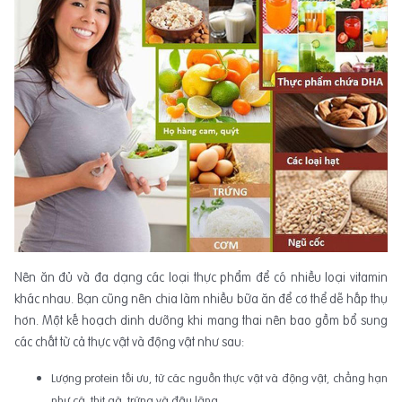
Nên ăn đủ và đa dạng các loại thực phẩm để có nhiều loại vitamin
khác nhau. Bạn cũng nên chia làm nhiều bữa ăn để cơ thể dễ hấp thụ
hơn. Một kế hoạch dinh dưỡng khi mang thai nên bao gồm bổ sung
các chất từ cả thực vật và động vật như sau:
Lượng protein tối ưu, từ các nguồn thực vật và động vật, chẳng hạn
như cá, thịt gà, trứng và đậu lăng.