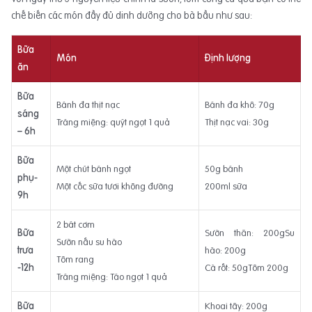
chế biến các món đầy đủ dinh dưỡng cho bà bầu như sau:
Bữa
Món
Định lượng
ăn
Bữa
Bánh đa thịt nạc
Bánh đa khô: 70g
sáng
Tráng miệng: quýt ngọt 1 quả
Thịt nạc vai: 30g
– 6h
Bữa
Một chút bánh ngọt
50g bánh
phụ-
Một cốc sữa tươi không đường
200ml sữa
9h
2 bát cơm
Bữa
Sườn thăn: 200gSu
Sườn nấu su hào
trưa
hào: 200g
Tôm rang
-12h
Cà rốt: 50gTôm 200g
Tráng miệng: Táo ngọt 1 quả
Bữa
Khoai tây: 200g