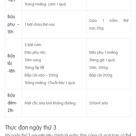
Tráng miệng: cam 1 quả
Bữa
Gạo: 1 nắm, thịt
phụ –
1 bát cháo thịt nạc
nạc:30g
15h
2 bát cơm
Đậu phụ rán
Đậu phụ 1 miếng
Bữa
Tôm rang
Trứng gà 1 quả
tối
Trứng ốp lết
Tôm: 300g
-18h
Bắp cải xào – 200g
Bắp cải 200g
Tráng miệng: Chuối tiêu 1 quả
Bữa
đêm-
Một cốc sữa tươi không đường
200ml sữa
21h
Thực đơn ngày thứ 3
Với ngày thứ 3 nguyên liệu chính là sườn, tôm cùng cá quả bạn có thể