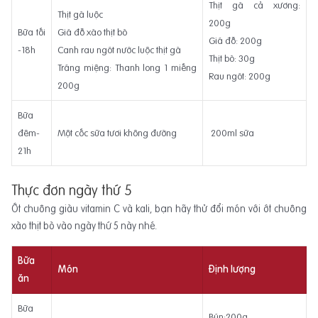
Thịt gà cả xương:
Thịt gà luộc
200g
Bữa tối
Giá đỗ xào thịt bò
Giá đỗ: 200g
-18h
Canh rau ngót nước luộc thịt gà
Thịt bò: 30g
Tráng miệng: Thanh long 1 miếng
Rau ngót: 200g
200g
Bữa
đêm-
Một cốc sữa tươi không đường
200ml sữa
21h
Thực đơn ngày thứ 5
Ớt chuông giàu vitamin C và kali, bạn hãy thử đổi món với ớt chuông
xào thịt bò vào ngày thứ 5 này nhé.
Bữa
Món
Định lượng
ăn
Bữa
Bún:200g