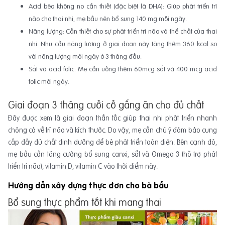
Acid béo không no cần thiết (đặc biệt là DHA): Giúp phát triển trí
não cho thai nhi, mẹ bầu nên bổ sung 140 mg mỗi ngày.
Năng lượng: Cần thiết cho sự phát triển trí não và thể chất của thai
nhi. Nhu cầu năng lượng ở giai đoạn này tăng thêm 360 kcal so
với năng lượng mỗi ngày ở 3 tháng đầu.
Sắt và acid folic: Mẹ cần uống thêm 60mcg sắt và 400 mcg acid
folic mỗi ngày.
Giai đoạn 3 tháng cuối cố gắng ăn cho đủ chất
Đây được xem là giai đoạn thần tốc giúp thai nhi phát triển nhanh
chóng cả về trí não và kích thước. Do vậy, mẹ cần chú ý đảm bảo cung
cấp đầy đủ chất dinh dưỡng để bé phát triển toàn diện. Bên cạnh đó,
mẹ bầu cần tăng cường bổ sung canxi, sắt và Omega 3 (hỗ trợ phát
triển trí não), vitamin D, vitamin C vào thời điểm này.
Hướng dẫn xây dựng thực đơn cho bà bầu
Bổ sung thực phẩm tốt khi mang thai