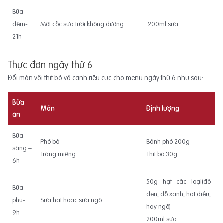
Bữa
đêm-
Một cốc sữa tươi không đường
200ml sữa
21h
Thực đơn ngày thứ 6
Đổi món với thịt bò và canh riêu cua cho menu ngày thứ 6 như sau:
Bữa
Món
Định lượng
ăn
Bữa
Phở bò
Bánh phở 200g
sáng –
Tráng miệng:
Thịt bò 30g
6h
50g hạt các loại(đỗ
Bữa
đen, đỗ xanh, hạt điều,
phụ-
Sữa hạt hoặc sữa ngô
hay ngô)
9h
200ml sữa