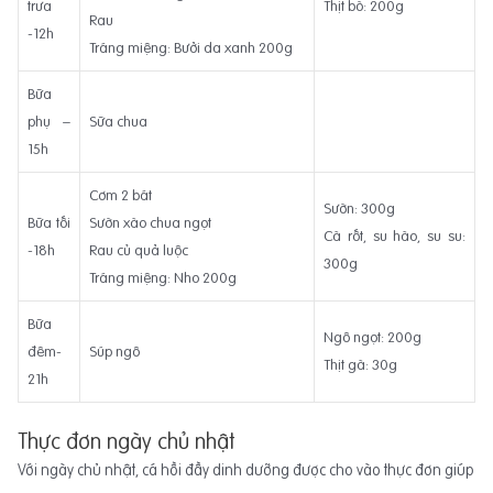
trưa
Thịt bò: 200g
Rau
-12h
Tráng miệng: Bưởi da xanh 200g
Bữa
phụ –
Sữa chua
15h
Cơm 2 bát
Sườn: 300g
Bữa tối
Sườn xào chua ngọt
Cà rốt, su hào, su su:
-18h
Rau củ quả luộc
300g
Tráng miệng: Nho 200g
Bữa
Ngô ngọt: 200g
đêm-
Súp ngô
Thịt gà: 30g
21h
Thực đơn ngày chủ nhật
Với ngày chủ nhật, cá hồi đầy dinh dưỡng được cho vào thực đơn giúp