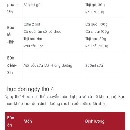
phụ –
Súp thịt gà
Thịt gà: 30g
15h
Rau lá: 50g
Cơm 2 bát
Cá quả: 100g
Bữa
Cá quả rán sốt cà chua
Cà chua: 100g
tối
Thịt nạc rim
Thịt nạc: 30g
-18h
Rau cải luộc
Rau cải: 200g
Bữa
đêm-
Một cốc sữa tươi không đường
200ml sữa
21h
Thực đơn ngày thứ 4
Ngày thứ 4 bạn có thể chuyển món thịt gà và cá trê kho nghệ. Bạn
tham khảo thực đơn dinh dưỡng cho bà bầu bên dưới nhé.
Bữa
Món
Định lượng
ăn