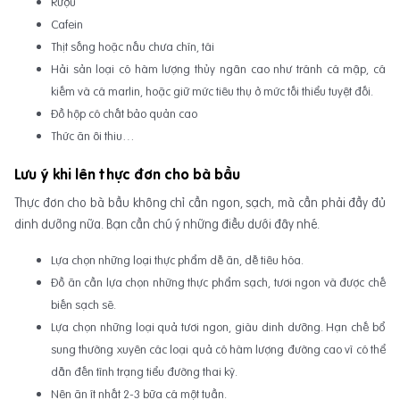
Rượu
Cafein
Thịt sống hoặc nấu chưa chín, tái
Hải sản loại có hàm lượng thủy ngân cao như tránh cá mập, cá
kiếm và cá marlin, hoặc giữ mức tiêu thụ ở mức tối thiểu tuyệt đối.
Đồ hộp có chất bảo quản cao
Thức ăn ôi thiu…
Lưu ý khi lên thực đơn cho bà bầu
Thực đơn cho bà bầu không chỉ cần ngon, sạch, mà cần phải đầy đủ
dinh dưỡng nữa. Bạn cần chú ý những điều dưới đây nhé.
Lựa chọn những loại thực phẩm dễ ăn, dễ tiêu hóa.
Đồ ăn cần lựa chọn những thực phẩm sạch, tươi ngon và được chế
biến sạch sẽ.
Lựa chọn những loại quả tươi ngon, giàu dinh dưỡng. Hạn chế bổ
sung thường xuyên các loại quả có hàm lượng đường cao vì có thể
dẫn đến tình trạng tiểu đường thai kỳ.
Nên ăn ít nhất 2-3 bữa cá một tuần.