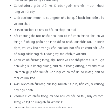
Carbohydrate giàu chất xơ, từ các nguồn như yến mạch, khoai
lang và trái cây
Chất béo lành mạnh, từ các nguồn như bơ, quả hạch, hạt, dầu ô liu
và sữa chua.
DHA từ các loại cá như cá hồi, cá chép, cá quả…
Sắt có trong thịt nạc nhiều hơn, bạn có thể chọn thịt bò, thịt lợn và
thịt gà ở những phần nạc thăn để có nhiều sắt nhất. Rau lá xanh
đậm, trái cây khô hay ngũ cốc, các loại hạt đều có chứa sắt. Cần
bổ sung sắt không chỉ từ động vật mà cả thực vật nữa.
Canxi có nhiều trong trứng, đậu nành và các chế phẩm từ sữa. Bạn
nên uống sữa không đường, sữa chua không đường, hay sữa chua
lên men giúp hấp thu tốt. Các loại cá có thể ăn cả xương như cá
mòi, cá ruội khô.
Axit Folic có nhiều trong các loại rau như súp lơ, bắp cải, ớt chuông
hay đậu nành.
Vitamin D có nhiều trong cá béo như cá hồi, cá thu, hay cá trích.
Trứng và thịt đỏ cũng nhiều vitamin D.