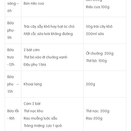
sáng –
Bún riêu cua
Riêu cua:100g
6h
Bữa
Trái cây sấy khô hay hạt óc chó
50g trái cây khô
phụ-
Một cốc sữa tươi không đường
200ml sữa
9h
Bữa
2 bát cơm
Ớt chuông: 200g
trưa
Thịt bò xào ớt chuông xanh
Thịt bò: 100g
-12h
Đậu phụ 1 bìa
Bữa
phụ –
Khoai lang
200g
15h
Cơm 2 bát
Bữa tối
Thịt nạc kho
Thịt nạc: 200g
-18h
Rau muống luộc sấu
Rau 200g
Tráng miệng: Lựu 1 quả