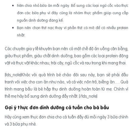
Nên chia nhỏ bữa ăn mỗi ngày. Bổ sung các loại ngũ cốc vào thực
đơn các bữa phụ vì đây cũng là nhóm thực phẩm giúp cung cấp
nguồn dinh dưỡng đáng kể.
Bạn nên chọn thịt nạc thay vì phần thịt có mỡ để có nhiều protein
nhất.
Các chuyên gia y tế khuyên bạn nên có một chế độ ăn uống cân bằng,
giàu thực phẩm, giàu chất dinh dưỡng, bao gồm các loại protein động
vật và thực vật khác nhau, trái cây, ngũ cốc và rau trong khi mang thai.
[tds_note]Khác với quá trình bé chào đời sau này, bạn sẽ phải đấu
tranh với việc cho con ăn như nào, và cả việc nôn trớ, biếng ăn…. Quá
trình mang bầu là bé hấp thụ dinh dưỡng hoàn toàn từ mẹ. Chính vì
thế mẹ hãy bổ sung dinh dưỡng đầy nhất. [/tds_note]
Gợi ý thực đơn dinh dưỡng cả tuần cho bà bầu
Hãy cùng xem thực đơn chia cho cả tuần đầy đủ mỗi ngày 3 bữa chính
và 3 bữa phụ nhé.