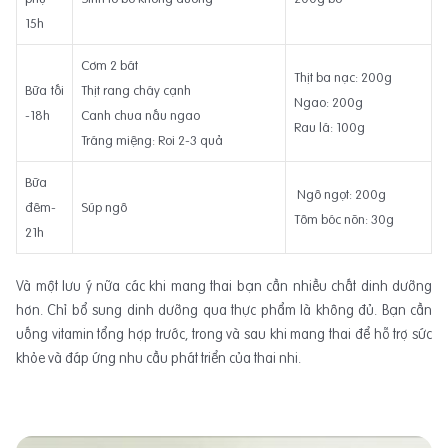
15h
Cơm 2 bát
Thịt ba nạc: 200g
Bữa tối
Thịt rang cháy cạnh
Ngao: 200g
-18h
Canh chua nấu ngao
Rau lá: 100g
Tráng miệng: Roi 2-3 quả
Bữa
Ngô ngọt: 200g
đêm-
Súp ngô
Tôm bóc nõn: 30g
21h
Và một lưu ý nữa các khi mang thai bạn cần nhiều chất dinh dưỡng
hơn. Chỉ bổ sung dinh dưỡng qua thực phẩm là không đủ. Bạn cần
uống vitamin tổng hợp trước, trong và sau khi mang thai để hỗ trợ sức
khỏe và đáp ứng nhu cầu phát triển của thai nhi.