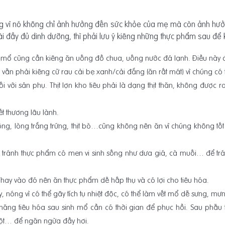
g vì nó không chỉ ảnh hưởng đến sức khỏe của mẹ mà còn ảnh hưởng
i đầy đủ dinh dưỡng, thì phải lưu ý kiêng những thực phẩm sau đ
 mổ cũng cần kiêng ăn uống đồ chua, uống nước đá lạnh. Điều này để
n phải kiêng cữ rau cải bẹ xanh/cải đắng (ăn rất mát) vì chúng có th
 đối với sản phụ. Thịt lợn kho tiêu phải là dạng thịt thăn, không đượ
t thương lâu lành.
g, lòng trắng trứng, thịt bò…cũng không nên ăn vì chúng không tốt 
n tránh thực phẩm có men vi sinh sống như dưa giá, cà muối… để tr
hay vào đó nên ăn thực phẩm dễ hấp thụ và có lợi cho tiêu hóa.
 nóng vì có thể gây tích tụ nhiệt độc, có thể làm vết mổ dễ sưng, mư
năng tiêu hóa sau sinh mổ cần có thời gian để phục hồi. Sau phẫu 
bột… để ngăn ngừa đầy hơi.