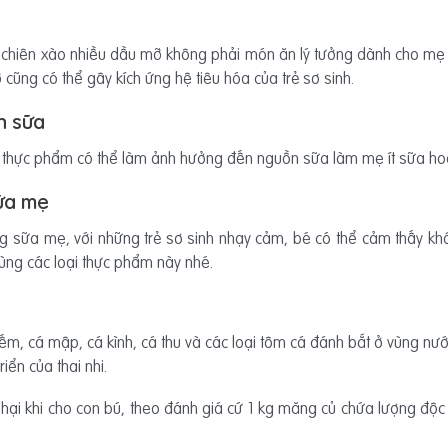
 chiên xào nhiều dầu mỡ không phải món ăn lý tưởng dành cho mẹ
 cũng có thể gây kích ứng hệ tiêu hóa của trẻ sơ sinh.
n sữa
hững thực phẩm có thể làm ảnh hưởng đến nguồn sữa làm mẹ ít sữa h
ữa mẹ
u trong sữa mẹ, với những trẻ sơ sinh nhạy cảm, bé có thể cảm thấy
ùng các loại thực phẩm này nhé.
iếm, cá mập, cá kình, cá thu và các loại tôm cá đánh bắt ở vùng nư
iển của thai nhi.
ại khi cho con bú, theo đánh giá cứ 1 kg măng củ chứa lượng độc t