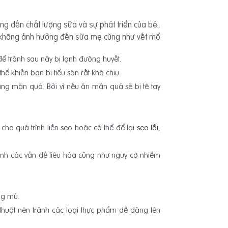
 đến chất lượng sữa và sự phát triển của bé..
ể không ảnh hưởng đến sữa mẹ cũng như vết mổ
 tránh sau này bị lạnh đường huyết.
ể khiến bạn bị tiểu són rất khó chịu.
c rang mặn quá. Bởi vì nếu ăn mặn quá sẽ bị tê tay
cho quá trình liền sẹo hoặc có thể để lại
sẹo lồi
,
ánh các vấn đề tiêu hóa cũng như nguy cơ nhiễm
ng mủ.
thuật nên tránh các loại thực phẩm dễ dàng lên