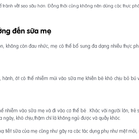
 tránh vết sẹo sâu hơn. Đồng thời cũng không nên dùng các thực phẩm 
ởng đến sữa mẹ
hơn, không còn đau nhức, mẹ có thể bổ sung đa dạng nhiều thực ph
i, hành, ớt có thể nhiễm mùi vào sữa mẹ khiến bé khó chịu bỏ bú v
ể nhiễm vào sữa mẹ và đi vào cơ thể bé . Khác với người lớn, trẻ sơ
ứa ngáy, khó chịu,thậm chí là không ngủ được và quấy khóc.
ạ tiết sữa của mẹ cũng như gây ra các tác dụng phụ như mệt mỏi, 