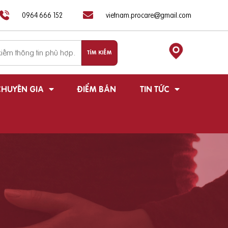
0964 666 152
vietnam.procare@gmail.com
HUYÊN GIA
ĐIỂM BÁN
TIN TỨC