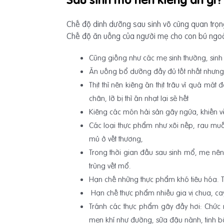
Chế độ dinh dưỡng sau sinh vô cùng quan trọn
Chế độ ăn uống của người mẹ cho con bú ngoà
Cũng giống như các mẹ sinh thường, sinh
Ăn uống bổ dưỡng đầy đủ tốt nhất nhưng vẫ
Thịt thì nên kiêng ăn thịt trâu vì quá mát
chân, lỡ bị thì ăn nhạt lại sẽ hết
Kiêng các món hải sản gây ngứa, khiến vế
Các loại thực phẩm như xôi nếp, rau muốn
mủ ở vết thương,
Trong thời gian đầu sau sinh mổ, mẹ nê
trùng vết mổ.
Hạn chế những thực phẩm khó tiêu hóa. T
Hạn chế thực phẩm nhiều gia vị chua, cay,
Tránh các thực phẩm gây đầy hơi: Chức 
men khí như đường, sữa đậu nành, tinh 