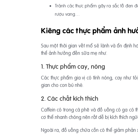
Tránh các thực phẩm gây ra sắc tố đen để
rượu vang…
Kiêng các thực phẩm ảnh hư
Sau một thời gian vết mổ sẽ lành và ổn định 
thể ảnh hưởng đến sữa mẹ như.
1. Thực phẩm cay, nóng
Các thực phẩm gia vị có tính nóng, cay như tỏ
gian cho con bú nhé.
2. Các chất kích thích
Caffein có trong cà phê và đồ uống có ga có th
cơ thể nhanh chóng nên rất dễ bị kích thích ng
Ngoài ra, đồ uống chứa cồn có thể giảm phản x