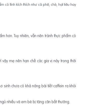
có tính kích thích như cà phê, chè, hạt tiêu hay
ẩm hơn. Tuy nhiên, vẫn nên tránh thực phẩm có
ì vậy mẹ nên hạn chế các gia vị này trong thời
 sinh chưa có khả năng bài tiết caffein ra khỏi
ngủ nhiều và em bé bị tăng cân bất thường.