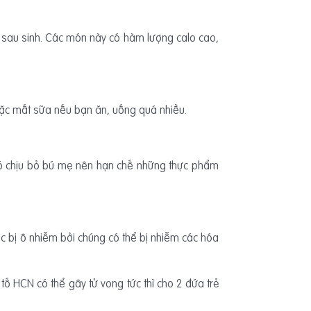
 sau sinh. Các món này có hàm lượng calo cao,
oặc mất sữa nếu bạn ăn, uống quá nhiều.
 khó chịu bỏ bú mẹ nên hạn chế những thực phẩm
ớc bị ô nhiễm bởi chúng có thể bị nhiễm các hóa
ố HCN có thể gây tử vong tức thì cho 2 đứa trẻ