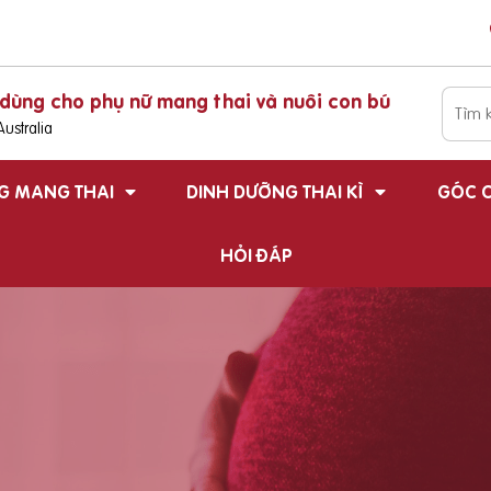
dùng cho phụ nữ mang thai và nuôi con bú
ustralia
G MANG THAI
DINH DƯỠNG THAI KÌ
GÓC C
HỎI ĐÁP