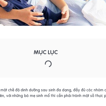
MỤC LỤC
 một chế độ dinh dưỡng sau sinh đa dạng, đầy đủ các nhóm c
iên, với những bà mẹ sinh mổ thì cần phải tránh một số thự