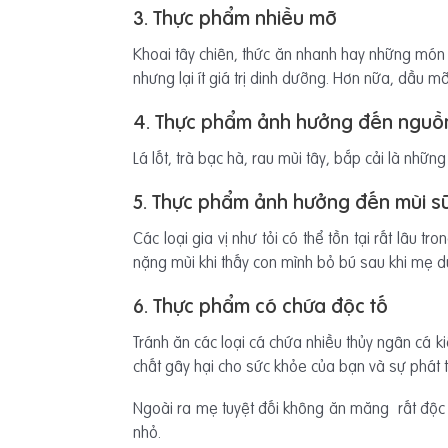
3. Thực phẩm nhiều mỡ
Khoai tây chiên, thức ăn nhanh hay những món
nhưng lại ít giá trị dinh dưỡng. Hơn nữa, dầu mỡ
4. Thực phẩm ảnh hưởng đến nguồ
Lá lốt, trà bạc hà, rau mùi tây, bắp cải là n
5. Thực phẩm ảnh hưởng đến mùi s
Các loại gia vị như tỏi có thể tồn tại rất lâ
nặng mùi khi thấy con mình bỏ bú sau khi mẹ d
6. Thực phẩm có chứa độc tố
Tránh ăn các loại cá chứa nhiều thủy ngân cá k
chất gây hại cho sức khỏe của bạn và sự phát tr
Ngoài ra mẹ tuyệt đối không ăn măng rất độc h
nhỏ.