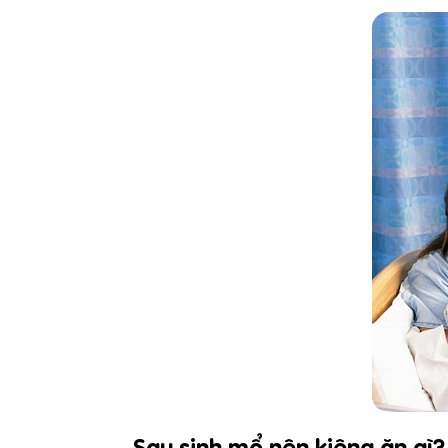
Sau sinh mổ nên kiêng ăn gì?