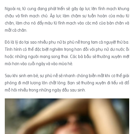
Ngoài ra, tử cung đang phát triển sẽ gây áp lực lên tĩnh mạch khung
chậu và tĩnh mạch chủ. Áp lực làm chậm sự tuần hoàn của máu từ
chân, làm cho nó đẩy máu từ tĩnh mạch vào các mô của bàn chân và
mắt cá chân.
Đó là lý do tại sao nhiều phụ nữ bị phù nề trong tam cá nguyệt thứ ba.
Tình hình có thể đặc biệt nghiêm trọng hơn đối với phụ nữ dư nước ối
hoặc những người mang song thai. Các bà bầu sẽ thường xuyên mệt
mỏi hơn vào cuối ngày và vào mùa hè.
Sau khi sinh em bé, sự phù nề sẽ nhanh chóng biến mất khi cơ thể giải
phóng đi một lượng lớn chất lỏng. Bạn sẽ thường xuyên đi tiểu và đổ
mồ hôi nhiều trong những ngày đầu sau sinh.