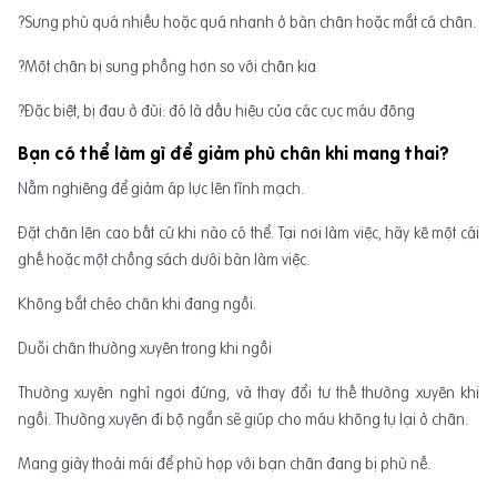
?Sưng phù quá nhiều hoặc quá nhanh ở bàn chân hoặc mắt cá chân.
?Một chân bị sung phồng hơn so với chân kia
?Đặc biệt, bị đau ở đùi: đó là dấu hiệu của các cục máu đông
Bạn có thể làm gì để giảm phù chân khi mang thai?
Nằm nghiêng để giảm áp lực lên tĩnh mạch.
Đặt chân lên cao bất cứ khi nào có thể. Tại nơi làm việc, hãy kê một cái
ghế hoặc một chồng sách dưới bàn làm việc.
Không bắt chéo chân khi đang ngồi.
Duỗi chân thường xuyên trong khi ngồi
Thường xuyên nghỉ ngơi đứng, và thay đổi tư thế thường xuyên khi
ngồi. Thường xuyên đi bộ ngắn sẽ giúp cho máu không tụ lại ở chân.
Mang giày thoải mái để phù hợp với bạn chân đang bị phù nề.