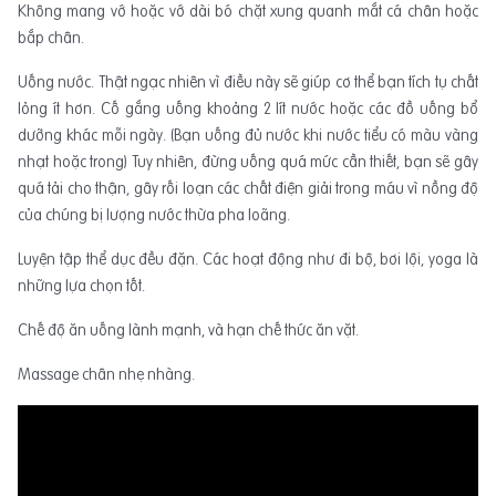
Không mang vớ hoặc vớ dài bó chặt xung quanh mắt cá chân hoặc
bắp chân.
Uống nước. Thật ngạc nhiên vì điều này sẽ giúp cơ thể bạn tích tụ chất
lỏng ít hơn. Cố gắng uống khoảng 2 lít nước hoặc các đồ uống bổ
dưỡng khác mỗi ngày. (Bạn uống đủ nước khi nước tiểu có màu vàng
nhạt hoặc trong) Tuy nhiên, đừng uống quá mức cần thiết, bạn sẽ gây
quá tải cho thận, gây rối loạn các chất điện giải trong máu vì nồng độ
của chúng bị lượng nước thừa pha loãng.
Luyện tập thể dục đều đặn. Các hoạt động như đi bộ, bơi lội, yoga là
những lựa chọn tốt.
Chế độ ăn uống lành mạnh, và hạn chế thức ăn vặt.
Massage chân nhẹ nhàng.