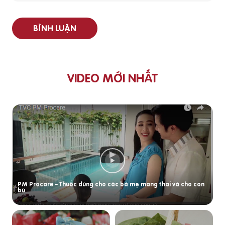
BÌNH LUẬN
VIDEO MỚI NHẤT
PM Procare – Thuốc dùng cho các bà mẹ mang thai và cho con
bú