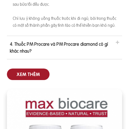
y
huyết áp. Nếu sử dụng hơn 30 mg rau ngót tươi thì có thể g
sau bữa tối đều được.
ây co thắt tử cung và dễ dẫn đến sảy thai. ➤ Rau chùm ngâ
y: Có chứa alpha-sitosterol, đây là một loại hormone có
Chỉ lưu ý không uống thuốc trước khi đi ngủ, bởi trong thuốc
có một số thành phần gây tỉnh táo có thể khiến bạn khó ngủ.
4. Thuốc PM Procare và PM Procare diamond có gì
khác nhau?
XEM THÊM