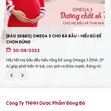
[BÁO SK&ĐS] OMEGA 3 CHO BÀ BẦU – HIỂU ĐỦ ĐỂ
CHỌN ĐÚNG
30/08/2022
Hầu hết mẹ bầu đều hiểu rằng bổ sung Omega 3 (DHA, EP
t
A) giúp phát triển trí tuệ, con sinh ra khỏe mạnh, thông mìn
ô
h. Tuy nhiên, bổ sung Omega 3 bằng cách nào? Chọn loại n
ào để an toàn và đạt hiệu quả tốt thì không phải mẹ bầu nà
o cũng hiểu rõBài viết trên báo Sức Khỏe và Đời Sống mới đ
ây phân tích những điểm quan trọng nhất, theo cách dễ nhậ
n biết nhất giúp mẹ dễ dàng áp dụng và chọn lựa được Om
Công Ty TNHH Dược Phẩm Đông Đô
e
ega 3 (DHA,EPA) tốt - phù hợp với mình.Theo đó, mẹ bầu cầ
n lưu ý những điểm quan trọng sau: Thực phẩm có cung cấ