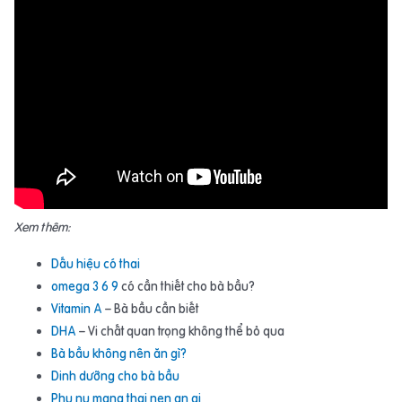
Xem thêm:
Dấu hiệu có thai
omega 3 6 9
có cần thiết cho bà bầu?
Vitamin A
– Bà bầu cần biết
DHA
– Vi chất quan trọng không thể bỏ qua
Bà bầu không nên ăn gì?
Dinh dưỡng cho bà bầu
Phu nu mang thai nen an gi