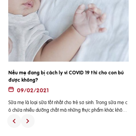
Nếu mẹ đang bị cách ly vì COVID 19 thì cho con bú
được không?
09/02/2021
Sữa mẹ là loại sữa tốt nhất cho trẻ sơ sinh. Trong sữa mẹ c
n
ó chứa nhiều dưỡng chất mà những thực phẩm khác không
thể có được. Nhưng nếu mẹ đang bị cách ly vì có khả năng
mắc Covid-19, con có thể bú sữa mẹ không? [toc] Nếu mẹ đ
ang bị cách ly vì COVID 19, con có thể bú sữa mẹ không? Sữ
,