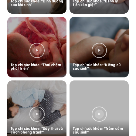
Tạp chí sức khỏe: “Dinh dưỡng
Tạp chí sức khỏe: “Bệnh lý
sau khi sinh”
tiền sản giật”
Tạp chí sức khỏe: “Thai chậm
Tạp chí sức khỏe: “Kiêng cữ
phát triển”
sau sinh”
Tạp chí sức khỏe: “Sảy thai và
Tạp chí sức khỏe: "Trầm cảm
cách phòng tránh”
sau sinh"