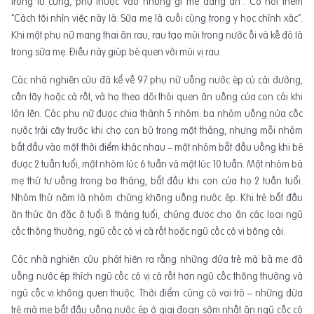
trong tử cung, phụ thuộc vào những gì mẹ đang ăn”. Cô nói thêm
“Cách tôi nhìn việc này là: Sữa mẹ là cuối cùng trong y học chính xác”.
Khi một phụ nữ mang thai ăn rau, rau tạo mùi trong nước ối và kế đó là
trong sữa mẹ. Điều này giúp bé quen với mùi vị rau.
Các nhà nghiên cứu đã kể về 97 phụ nữ uống nước ép củ cải đường,
cần tây hoặc cà rốt, và họ theo dõi thói quen ăn uống của con cái khi
lớn lên. Các phụ nữ được chia thành 5 nhóm: ba nhóm uống nửa cốc
nước trái cây trước khi cho con bú trong một tháng, nhưng mỗi nhóm
bắt đầu vào một thời điểm khác nhau – một nhóm bắt đầu uống khi bé
được 2 tuần tuổi, một nhóm lúc 6 tuần và một lúc 10 tuần. Một nhóm bà
mẹ thứ tư uống trong ba tháng, bắt đầu khi con của họ 2 tuần tuổi.
Nhóm thứ năm là nhóm chứng không uống nước ép. Khi trẻ bắt đầu
ăn thức ăn đặc ở tuổi 8 tháng tuổi, chúng được cho ăn các loại ngũ
cốc thông thường, ngũ cốc có vị cà rốt hoặc ngũ cốc có vị bông cải.
Các nhà nghiên cứu phát hiện ra rằng những đứa trẻ mà bà mẹ đã
uống nước ép thích ngũ cốc có vị cà rốt hơn ngũ cốc thông thường và
ngũ cốc vị không quen thuộc. Thời điểm cũng có vai trò – những đứa
trẻ mà mẹ bắt đầu uống nước ép ở giai đoạn sớm nhất ăn ngũ cốc có