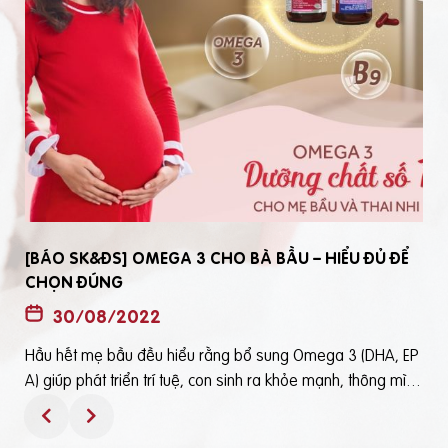
[BÁO SK&ĐS] OMEGA 3 CHO BÀ BẦU – HIỂU ĐỦ ĐỂ
CHỌN ĐÚNG
30/08/2022
Hầu hết mẹ bầu đều hiểu rằng bổ sung Omega 3 (DHA, EP
t
A) giúp phát triển trí tuệ, con sinh ra khỏe mạnh, thông mìn
ô
h. Tuy nhiên, bổ sung Omega 3 bằng cách nào? Chọn loại n
ào để an toàn và đạt hiệu quả tốt thì không phải mẹ bầu nà