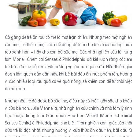
Cố gắng để trẻ ăn rau có thể là một trận chiến. Nhưng theo một nghiên
cứu mới, có thể có một cách dễ dàng để làm cho bé có xu hướng thích
rau xanh hơn – hãy cho con bú sữa mẹ! Các nhà nghiên cứu từ trung
tâm Monell Chemical Senses ở Philadelphia đã kết luận rằng các em
bé bú sữa mẹ tiếp xúc với hương vị của rau qua sữa. Nếu thiếu giai
đoạn làm quen dần dần này, khi bé bắt đầu ăn thực phẩm rắn, hương
vị của nhiều loại rau quả có vẻ quá nồng, sẽ khiến con dễ từ chối việc
ăn rau hơn.
Nhưng nếu trẻ đã được bú sữa mẹ, điều này có thể ít gây sốc cho khẩu
vị của bé hơn. Julie Mennella, nhà nghiên cứu chính và nhà tâm lý sinh
học thuộc Trung tâm Giác quan Hóa học Monell (Monell Chemical
Senses Centre) ở Philadelphia, cho biết: “Trải nghiệm cảm giác của mỗi
đứa trẻ là độc nhất, nhưng hương vị của thức ăn đầu tiên, bắt đầu từ