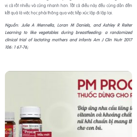
vị cà rốt nhiều và cũng nhanh hơn. Tất cả điều này đều cùng dẫn đến
kết quả là việc học phải thông qua việc tiếp xúc lặp đi lặp lại.
Nguồn: Julie A Mennella, Loran M Daniels, and Ashley R Reiter
Learning to like vegetables during breastfeeding: a randomized
clinical trial of lactating mothers and infants Am J Clin Nutr 2017
106: 1 67-76;