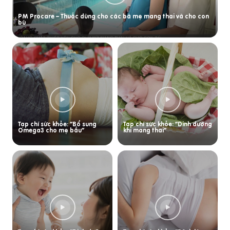
PM Procare – Thuốc dùng cho các bà mẹ mang thai và cho con
bú
Tạp chí sức khỏe: “Bổ sung
Tạp chí sức khỏe: “Dinh dưỡng
Omega3 cho mẹ bầu”
khi mang thai”