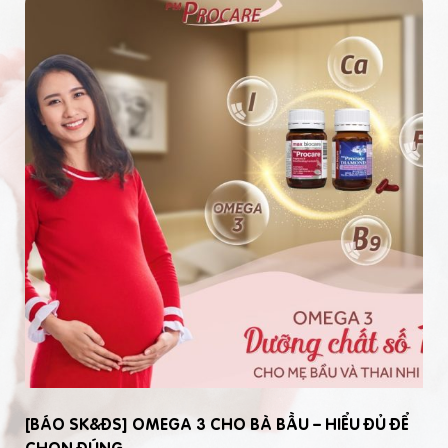
[BÁO SK&ĐS] OMEGA 3 CHO BÀ BẦU – HIỂU ĐỦ ĐỂ
CHỌN ĐÚNG