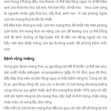
cúm trong 3 tháng đầu của thai kỳ có thể làm tăng nguy cơ dị tật bẩm
sinh cho thai nhi như sứt môi, hở hàm ếch, dị tật não…Virus cúm cũng
là nguyên nhân gây thai lưu, sẩy thai, sinh non. Vì vậy phòng ngừa
cúm khi mang thai là rất cần thiết.
Để đảm bảo không bị mắc cúm khi mang thai, tốt nhất nên tiêm phòng
cúm trước khi mang thai và nâng cao sức đề kháng của cơ thể bằng
chế độ dinh dưỡng và tập luyện. Khi đi đến nơi đông người các mẹ
bầu nên đeo khẩu trang, rửa tay thường xuyên để phòng tránh mắc
cúm.
Bệnh răng miệng
Trong giai đoạn mang thai, sự gia tăng nội tiết tố khiến cơ thể sản phụ
sản xuất nhiều estrogen và progestrone (gấp 10-30 lần), qua đó thúc
đẩy đáp ứng viêm và làm tăng nguy cơ mắc bệnh răng lợi. Cùng với đó
là sự gia tăng nồng độ của các vi khuẩn có hại trong khoang miệng
cũng như sự suy giảm miễn dịch khi mang thai khiến 90% phụ nữ đối
mặt với bệnh răng lợi khi mang thai, đặc biệt là tình trạng chân răng
chảy máu, lợi sưng tấy, đau răng.
Hầu hết các bà mẹ khi mang thai đều bỏ qua các vấn đề về răng lợi bởi