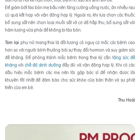
dẫn tới bị nứt kẽ hậu môn, mắc bệnh trĩ sau khi sinh em bé.
Để giảm bớt táo bón mẹ bầu nên tăng cường uống nước, ăn nhiều rau
củ quả kết hợp với vận động hợp lý. Ngoài ra, khi lựa chọn các thuốc
bổ sung sắt nên chọn loại muối sắt vô cơ dễ hấp thu, bổ sung sắt với
hàm lượng vừa phải để không bị táo bón.
Tóm lại:
phụ nữ mang thai là đối tượng có nguy cơ mắc các bệnh cao
hơn so với người bình thường bởi sự thay đổi hormon và suy giảm sức
đề kháng. Để phòng tránh mắc bệnh trong thai kỳ cần
tăng sức đề
kháng
với
chế độ dinh dưỡng
đầy đủ và vận động hợp lý. Khi có các
dấu hiệu mắc bệnh các mẹ nên tới gặp bác sĩ để nhận được lời
khuyên tốt nhất để đảm bảo cho sức khỏe của bản thân và sự phát
triển của em bé.
Thu Hoài