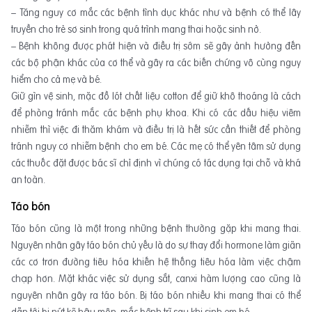
– Tăng nguy cơ mắc các bệnh tình dục khác như và bệnh có thể lây
truyền cho trẻ sơ sinh trong quá trình mang thai hoặc sinh nở.
– Bệnh không được phát hiện và điều trị sớm sẽ gây ảnh hưởng đến
các bộ phận khác của cơ thể và gây ra các biến chứng vô cùng nguy
hiểm cho cả mẹ và bé.
Giữ gìn vệ sinh, mặc đồ lót chất liệu cotton để giữ khô thoáng là cách
để phòng tránh mắc các bệnh phụ khoa. Khi có các dấu hiệu viêm
nhiễm thì việc đi thăm khám và điều trị là hết sức cần thiết để phòng
tránh nguy cơ nhiễm bệnh cho em bé. Các mẹ có thể yên tâm sử dụng
các thuốc đặt được bác sĩ chỉ định vì chúng có tác dụng tại chỗ và khá
an toàn.
Táo bón
Táo bón cũng là một trong những bệnh thường gặp khi mang thai.
Nguyên nhân gây táo bón chủ yếu là do sự thay đổi hormone làm giãn
các cơ trơn đường tiêu hóa khiến hệ thống tiêu hóa làm việc chậm
chạp hơn. Mặt khác việc sử dụng sắt, canxi hàm lượng cao cũng là
nguyên nhân gây ra táo bón. Bị táo bón nhiều khi mang thai có thể