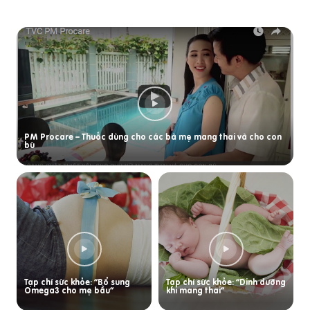
PM Procare – Thuốc dùng cho các bà mẹ mang thai và cho con
bú
Tạp chí sức khỏe: “Bổ sung
Tạp chí sức khỏe: “Dinh dưỡng
Omega3 cho mẹ bầu”
khi mang thai”