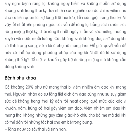
suy nghĩ bệnh răng lợi không nguy hiểm và không muốn sử dụng
kháng sinh trong thai kỳ. Tuy nhiên các nghiên cứu đã chỉ ra viêm nha
chu có liên quan tới sự tăng tỉ lệ thai lưu, tiền sản giật trong thai kỳ. Vì
vậy tốt nhất nên phòng ngừa các vấn đề răng lợi bằng cách chăm sóc
răng miệng thật kỹ, chải răng ít nhất ngày 2 lần và súc miệng thường
xuyên với nước muối loãng. Các kháng sinh không được sử dụng khi
có tình trạng sưng, viêm lợi ở phụ nữ mang thai. Để giải quyết vấn đề
này có thể áp dụng phương pháp của người Nhật đó là sử dụng
kháng thể IgY để diệt vi khuẩn gây bệnh răng miệng mà không cần
dùng kháng sinh.
Bệnh phụ khoa
Có khoảng 20% phụ nữ mang thai bị viêm nhiễm âm đạo khi mang
thai. Nguyên nhân do sự tăng tiết dịch âm đạo cũng như sự suy giảm
sức đề kháng trong thai kỳ dẫn tới hoạt động quá mức của các vi
khuẩn, nấm, trùng có hại gây viêm âm đạo. Viêm nhiễm âm đạo khi
mang thai không những gây cảm giác khó chịu cho bà mẹ mà đôi khi
có thể dẫn tới những tác hại cho em bé trong bụng:
– Tăng nguy cơ sảy thai và sinh non.