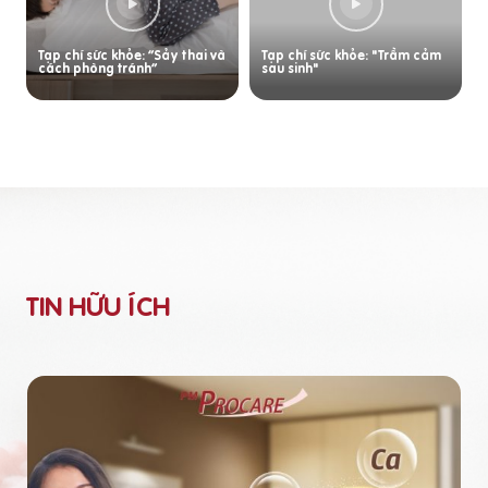
Tạp chí sức khỏe: “Sảy thai và
Tạp chí sức khỏe: "Trầm cảm
cách phòng tránh”
sau sinh"
TIN HỮU ÍCH