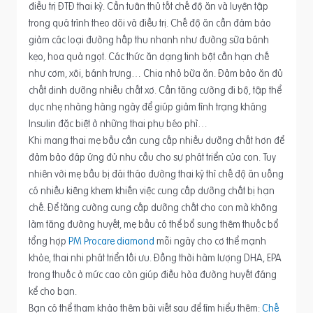
điều trị ĐTĐ thai kỳ. Cần tuân thủ tốt chế độ ăn và luyện tập
trong quá trình theo dõi và điều trị. Chế độ ăn cần đảm bảo
giảm các loại đường hấp thu nhanh như đường sữa bánh
kẹo, hoa quả ngọt. Các thức ăn dạng tinh bột cần hạn chế
như cơm, xôi, bánh trưng… Chia nhỏ bữa ăn. Đảm bảo ăn đủ
chất dinh dưỡng nhiều chất xơ. Cần tăng cường đi bộ, tập thể
dục nhẹ nhàng hàng ngày để giúp giảm tình trạng kháng
Insulin đặc biệt ở những thai phụ béo phì…
Khi mang thai mẹ bầu cần cung cấp nhiều dưỡng chất hơn để
đảm bảo đáp ứng đủ nhu cầu cho sự phát triển của con. Tuy
nhiên với mẹ bầu bị đái tháo đường thai kỳ thì chế độ ăn uống
có nhiều kiêng khem khiến việc cung cấp dưỡng chất bị hạn
chế. Để tăng cường cung cấp dưỡng chất cho con mà không
làm tăng đường huyết, mẹ bầu có thể bổ sung thêm thuốc bổ
tổng hợp
PM Procare diamond
mỗi ngày cho cơ thể mạnh
khỏe, thai nhi phát triển tối ưu. Đồng thời hàm lượng DHA, EPA
trong thuốc ở mức cao còn giúp điều hòa đường huyết đáng
kể cho bạn.
Bạn có thể tham khảo thêm bài viết sau để tìm hiểu thêm:
Chế