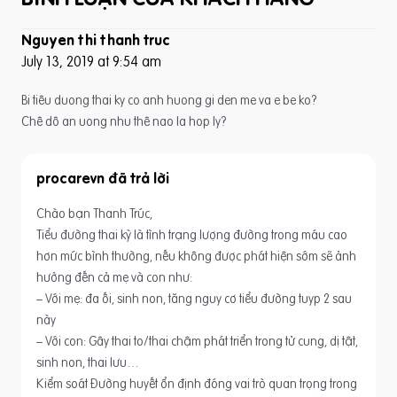
Nguyen thi thanh truc
July 13, 2019 at 9:54 am
Bi tiêu duong thai ky co anh huong gi den me va e be ko?
Chê dô an uong nhu thê nao la hop ly?
procarevn
Chào bạn Thanh Trúc,
Tiểu đường thai kỳ là tình trạng lượng đường trong máu cao
hơn mức bình thường, nếu không được phát hiện sớm sẽ ảnh
hưởng đến cả mẹ và con như:
– Với mẹ: đa ối, sinh non, tăng nguy cơ tiểu đường tuyp 2 sau
này
– Với con: Gây thai to/thai chậm phát triển trong tử cung, dị tật,
sinh non, thai lưu…
Kiểm soát Đường huyết ổn định đóng vai trò quan trọng trong