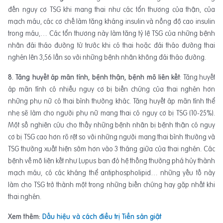
đến nguy cơ TSG khi mang thai như các tổn thương của thận, của
mạch máu, các cơ chế làm tăng kháng insulin và nồng độ cao insulin
trong máu,… Các tổn thương này làm tăng tỷ lệ TSG của những bệnh
nhân đái tháo đường từ trước khi có thai hoặc đái tháo đường thai
nghén lên 3,56 lần so với những bệnh nhân không đái tháo đường.
8. Tăng huyết áp mãn tính, bệnh thận, bệnh mô liên kết
: Tăng huyết
áp mãn tính có nhiều nguy cơ bị biến chứng của thai nghén hơn
những phụ nữ có thai bình thường khác. Tăng huyết áp mãn tính thể
nhẹ sẽ làm cho người phụ nữ mang thai có nguy cơ bị TSG (10-25%).
Một số nghiên cứu cho thấy những bệnh nhân bị bệnh thận có nguy
cơ bị TSG cao hơn rõ rệt so với những người mang thai bình thường và
TSG thường xuất hiện sớm hơn vào 3 tháng giữa của thai nghén. Các
bệnh về mô liên kết như Lupus ban đỏ hệ thống thường phá hủy thành
mạch máu, có các kháng thể antiphospholipid… những yếu tố này
làm cho TSG trở thành một trong những biến chứng hay gặp nhất khi
thai nghén.
Xem thêm:
Dấu hiệu và cách điều trị Tiền sản giật