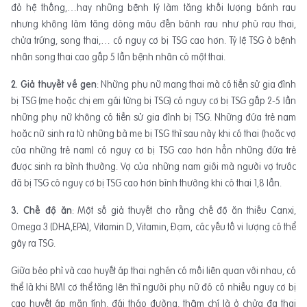
đỏ hệ thống,…hay những bệnh lý làm tăng khối lượng bánh rau
nhưng không làm tăng dòng máu đến bánh rau như phù rau thai,
chửa trứng, song thai,… có nguy cơ bị TSG cao hơn. Tỷ lệ TSG ở bệnh
nhân song thai cao gấp 5 lần bệnh nhân có một thai.
2. Giả thuyết về gen
: Những phụ nữ mang thai mà có tiền sử gia đình
bị TSG (mẹ hoặc chị em gái từng bị TSG) có nguy cơ bị TSG gấp 2-5 lần
những phụ nữ không có tiền sử gia đình bị TSG. Những đứa trẻ nam
hoặc nữ sinh ra từ những bà mẹ bị TSG thì sau này khi có thai (hoặc vợ
của những trẻ nam) có nguy cơ bị TSG cao hơn hẳn những đứa trẻ
được sinh ra bình thường. Vợ của những nam giới mà người vợ trước
đã bị TSG có nguy cơ bị TSG cao hơn bình thường khi có thai 1,8 lần.
3. Chế độ ăn
: Một số giả thuyết cho rằng chế độ ăn thiếu Canxi,
Omega 3 (DHA,EPA), Vitamin D, Vitamin, Đạm, các yếu tố vi lượng có thể
gây ra TSG.
Giữa béo phì và cao huyết áp thai nghén có mối liên quan với nhau, có
thể là khi BMI cơ thể tăng lên thì người phụ nữ đó có nhiều nguy cơ bị
cao huyết áp mãn tính, đái tháo đường, thậm chí là ở chửa đa thai