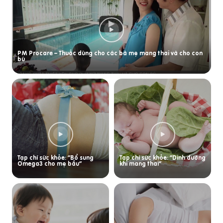
PM Procare – Thuốc dùng cho các bà mẹ mang thai và cho con
bú
Tạp chí sức khỏe: “Bổ sung
Tạp chí sức khỏe: “Dinh dưỡng
Omega3 cho mẹ bầu”
khi mang thai”