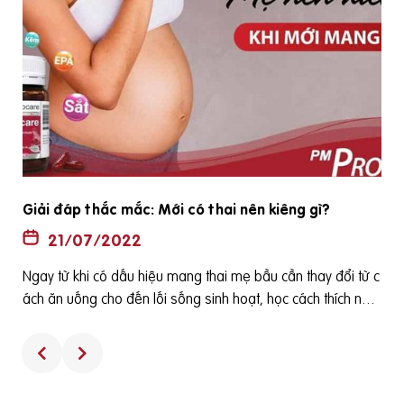
Tiêu chí chọn vitamin tổng hợp cho bà bầu tốt nhất
2022
20/07/2022
Để đáp ứng nhu cầu dinh dưỡng tăng lên của phụ nữ mang
ê
thai, cho con bú và phòng chống một số bệnh thường gặp
h
ở bà bầu cũng như các dị tật của thai nhi thì các loại viên uố
ng tổng hợp dành cho bà bầu thường được bác sỹ sản kho
a khuyên phụ nữ sử dụng. Tuy nhiên, sử dụng các viên uống