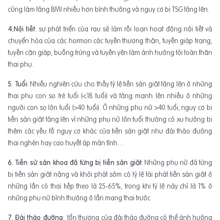
cũng làm tăng BMI nhiều hơn bình thường và nguy cơ bị TSG tăng lên.
4.Nội tiết
: sự phát triển của rau sẽ làm rối loạn hoạt động nội tiết và
chuyển hóa của các hormon các tuyến thượng thận, tuyến giáp trạng,
tuyến cận giáp, buồng trứng và tuyến yên làm ảnh hưởng tới toàn thân
thai phụ.
5. Tuổi:
Nhiều nghiên cứu cho thấy tỷ lệ tiền sản giật tăng lên ở những
thai phụ con so trẻ tuổi (<18 tuổi) và tăng mạnh lên nhiều ở những
người con so lớn tuổi (>40 tuổi). Ở những phụ nữ >40 tuổi, nguy cơ bị
tiền sản giật tăng lên vì những phụ nữ lớn tuổi thường có xu hướng bị
thêm các yếu tố nguy cơ khác của tiền sản giật như đái tháo đường
thai nghén hay cao huyết áp mãn tính…
6. Tiền sử sản khoa đã từng bị tiền sản giật
: Những phụ nữ đã từng
bị tiền sản giật nặng và khởi phát sớm có tỷ lệ tái phát tiền sản giật ở
những lần có thai tiếp theo là 25-65%, trong khi tỷ lệ này chỉ là 1% ở
những phụ nữ bình thường ở lần mang thai trước
7. Đái tháo đường
: tổn thương của đái tháo đường có thể ảnh hưởng