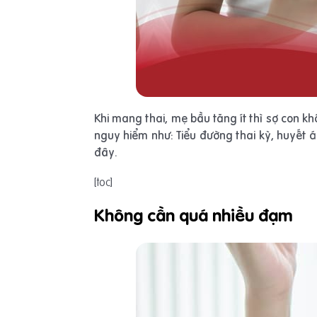
Khi mang thai, mẹ bầu tăng ít thì sợ con k
nguy hiểm như: Tiểu đường thai kỳ, huyết 
đây.
[toc]
Không cần quá nhiều đạm