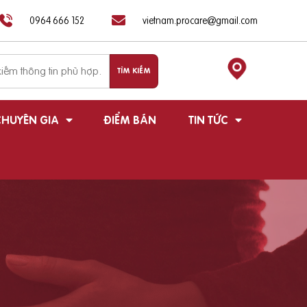
0964 666 152
vietnam.procare@gmail.com
HUYÊN GIA
ĐIỂM BÁN
TIN TỨC