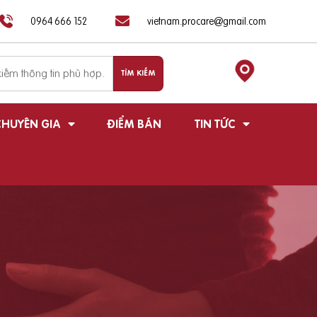
0964 666 152
vietnam.procare@gmail.com
HUYÊN GIA
ĐIỂM BÁN
TIN TỨC