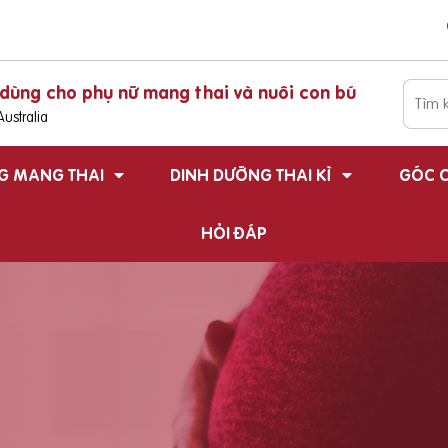
dùng cho phụ nữ mang thai và nuôi con bú
ustralia
G MANG THAI
DINH DƯỠNG THAI KÌ
GÓC C
HỎI ĐÁP