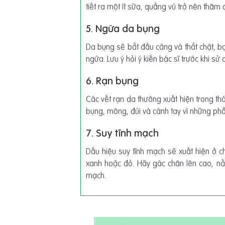
tiết ra một ít sữa, quầng vú trở nên thâm 
5. Ngứa da bụng
Da bụng sẽ bắt đầu căng và thắt chặt, 
ngứa. Lưu ý hỏi ý kiến bác sĩ trước khi s
6. Rạn bụng
Các vết rạn da thường xuất hiện trong thá
bụng, mông, đùi và cánh tay vì những phần
7. Suy tĩnh mạch
Dấu hiệu suy tĩnh mạch sẽ xuất hiện ở 
xanh hoặc đỏ. Hãy gác chân lên cao, nằ
mạch.