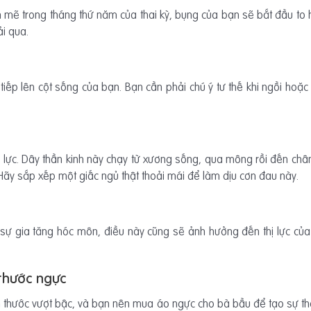
 mẽ trong tháng thứ năm của thai kỳ, bụng của bạn sẽ bắt đầu to h
i qua.
tiếp lên cột sống của bạn. Bạn cần phải chú ý tư thế khi ngồi hoặc
 lực. Dây thần kinh này chạy từ xương sống, qua mông rồi đến châ
 Hãy sắp xếp một giấc ngủ thật thoải mái để làm dịu cơn đau này.
sự gia tăng hóc môn, điều này cũng sẽ ảnh hưởng đến thị lực của b
 thước ngực
ch thước vượt bậc, và bạn nên mua áo ngực cho bà bầu để tạo sự t