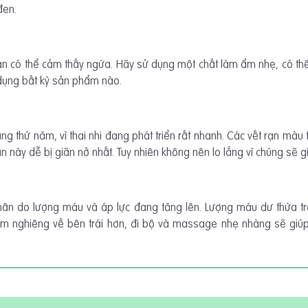
đen.
bạn có thể cảm thấy ngứa. Hãy sử dụng một chất làm ẩm nhẹ, có th
ử dụng bất kỳ sản phẩm nào.
ng thứ năm, vì thai nhi đang phát triển rất nhanh. Các vết rạn màu 
 này dễ bị giãn nở nhất. Tuy nhiên không nên lo lắng vì chúng sẽ g
chân do lượng máu và áp lực đang tăng lên. Lượng máu dư thừa 
m nghiêng về bên trái hơn, đi bộ và massage nhẹ nhàng sẽ giúp