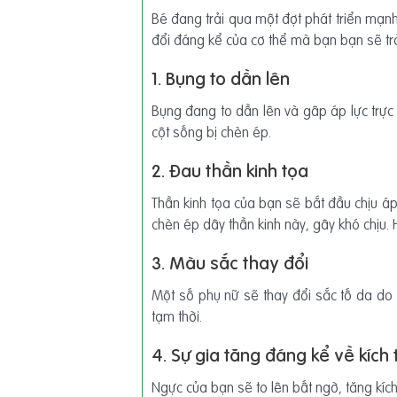
Bé đang trải qua một đợt phát triển mạnh
đổi đáng kể của cơ thể mà bạn bạn sẽ trả
1. Bụng to dần lên
Bụng đang to dần lên và gâp áp lực trực 
cột sống bị chèn ép.
2. Đau thần kinh tọa
Thần kinh tọa của bạn sẽ bắt đầu chịu áp
chèn ép dây thần kinh này, gây khó chịu.
3. Màu sắc thay đổi
Một số phụ nữ sẽ thay đổi sắc tố da do 
tạm thời.
4. Sự gia tăng đáng kể về kích
Ngực của bạn sẽ to lên bất ngờ, tăng kí