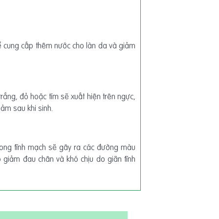
ể cung cấp thêm nước cho làn da và giảm
trắng, đỏ hoặc tím sẽ xuất hiện trên ngực,
iảm sau khi sinh.
trong tĩnh mạch sẽ gây ra các đường màu
 giảm đau chân và khó chịu do giãn tĩnh