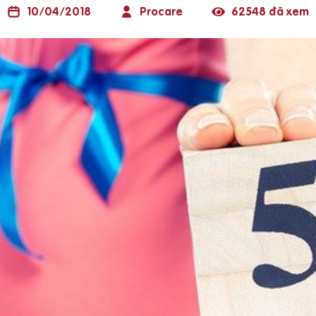
10/04/2018
Procare
62548 đã xem