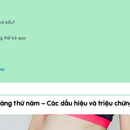
 bà bầu?
ng thể bỏ qua
hai
áng thứ năm – Các dấu hiệu và triệu chứ