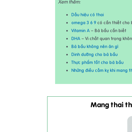
Xem thêm:
Dấu hiệu có thai
omega 3 6 9
có cần thiết cho
Vitamin A
– Bà bầu cần biết
DHA
– Vi chất quan trọng khô
Bà bầu không nên ăn gì
Dinh dưỡng cho bà bầu
Thực phẩm tốt cho bà bầu
Những điều cấm kỵ khi mang t
Mang thai th