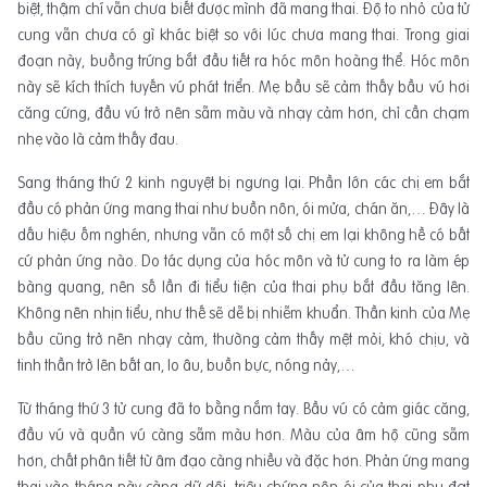
biệt, thậm chí vẫn chưa biết được mình đã mang thai. Độ to nhỏ của tử
cung vẫn chưa có gì khác biệt so với lúc chưa mang thai. Trong giai
đoạn này, buồng trứng bắt đầu tiết ra hóc môn hoàng thể. Hóc môn
này sẽ kích thích tuyến vú phát triển. Mẹ bầu sẽ cảm thấy bầu vú hơi
căng cứng, đầu vú trở nên sẫm màu và nhạy cảm hơn, chỉ cần chạm
nhẹ vào là cảm thấy đau.
Sang tháng thứ 2 kinh nguyệt bị ngưng lại. Phần lớn các chị em bắt
đầu có phản ứng mang thai như buồn nôn, ói mửa, chán ăn,… Đây là
dấu hiệu ốm nghén, nhưng vẫn có một số chị em lại không hề có bất
cứ phản ứng nào. Do tác dụng của hóc môn và tử cung to ra làm ép
bàng quang, nên số lần đi tiểu tiện của thai phụ bắt đầu tăng lên.
Không nên nhịn tiểu, như thế sẽ dễ bị nhiễm khuẩn. Thần kinh của Mẹ
bầu cũng trở nên nhạy cảm, thường cảm thấy mệt mỏi, khó chịu, và
tinh thần trở lên bất an, lo âu, buồn bực, nóng nảy,…
Từ tháng thứ 3 tử cung đã to bằng nắm tay. Bầu vú có cảm giác căng,
đầu vú và quần vú càng sẫm màu hơn. Màu của âm hộ cũng sẫm
hơn, chất phân tiết từ âm đạo càng nhiều và đặc hơn. Phản ứng mang