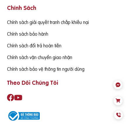
Chính Sách
g cấp hàm lượng DHA cần đạt từ 130mgDHA/ngày trở lên đ
ể đảm bảo cùng thức ăn hàng ngày cung cấp đủ nhu cầu S
ản phẩm cần có nguồn gốc xuất xứ rõ ràng,
Chính sách giải quyết tranh chấp khiếu nại
Chính sách bảo hành
Chính sách đổi trả hoàn tiền
Chính sách vận chuyển giao nhận
Chính sách bảo vệ thông tin người dùng
Theo Dõi Chúng Tôi