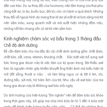
thai vào tháng này càng dữ dội, triệu chứng nôn ói của thai phụ đạt
đến cao trào. Do sự thay đổi của hocmone, nên tâm trạng của thai phụ
càng bất an, lo âu, buồn bực, đôi lúc còn có hành vi quá khích. Những
thay đổi về ngoại hình do mang thai là da sẽ mất đi vẻ tươi sáng mà trở
nên sẫm màu, xung quanh mắt và má xuất hiện những đốm nâu,
những nốt tàn nhang vốn có sẽ trở nên sẫm hơn.
Kinh nghiệm chăm sóc vợ bầu trong 3 tháng đầu
Chế độ dinh dưỡng
Bố cần đảm bảo cho mẹ đầy đủ các chất dinh dưỡng gồm: chất đạm,
chất béo, sắt, canxi, vitamin, khoáng chất,… Đặc biệt việc bổ sung axit
folic trong giai đoạn này là việc làm cực kỳ quan trọng. Bởi thiếu axit
folic là nguyên nhân gây khiếm khuyết ống thần kinh mà biểu hiện là
nứt đốt sống, thoát vị não… và làm tăng nguy cơ dị tật ở tim, chi,
đường tiểu, sứt môi, hở hàm ếch của trẻ. Nhu cầu về axit folic của mẹ
trong giai đoạn này là 400mcg axit folic mỗi ngày.
Do ảnh hưởng của hiện tượng “ốm nghén” nên để đảm bảo sức khỏe
trong thời gian này, bố giúp mẹ chia nhỏ bữa ăn từ 5 đến 6 bữa một
ngày để tránh hiện tượng buồn nôn, nôn,… Có thể ăn những thực