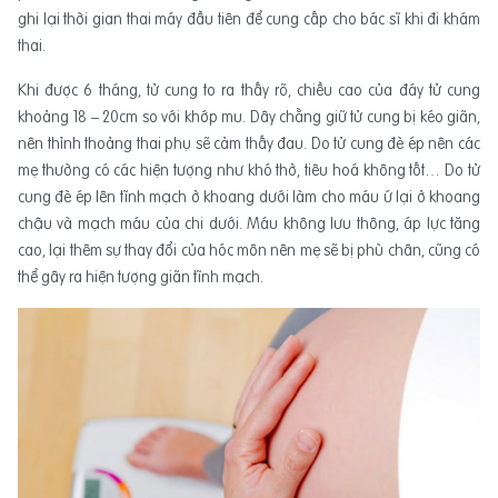
ghi lại thời gian thai máy đầu tiên để cung cấp cho bác sĩ khi đi khám
thai.
Khi được 6 tháng, tử cung to ra thấy rõ, chiều cao của đáy tử cung
khoảng 18 – 20cm so với khớp mu. Dây chằng giữ tử cung bị kéo giãn,
nên thỉnh thoảng thai phụ sẽ cảm thấy đau. Do tử cung đè ép nên các
mẹ thường có các hiện tượng như khó thở, tiêu hoá không tốt… Do tử
cung đè ép lên tĩnh mạch ở khoang dưới làm cho máu ứ lại ở khoang
chậu và mạch máu của chi dưới. Máu không lưu thông, áp lực tăng
cao, lại thêm sự thay đổi của hóc môn nên mẹ sẽ bị phù chân, cũng có
thể gây ra hiện tượng giãn tĩnh mạch.