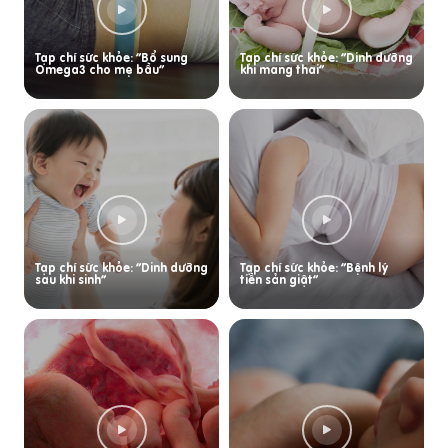
Tạp chí sức khỏe: “Bổ sung
Tạp chí sức khỏe: “Dinh dưỡng
Omega3 cho mẹ bầu”
khi mang thai”
Tạp chí sức khỏe: “Dinh dưỡng
Tạp chí sức khỏe: “Bệnh lý
sau khi sinh”
tiền sản giật”