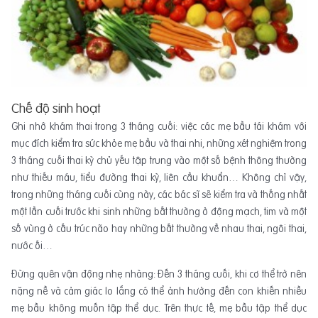
Chế độ sinh hoạt
Ghi nhớ khám thai trong 3 tháng cuối: việc các mẹ bầu tái khám với
mục đích kiểm tra sức khỏe mẹ bầu và thai nhi, những xét nghiệm trong
3 tháng cuối thai kỳ chủ yếu tập trung vào một số bệnh thông thường
như thiếu máu, tiểu đường thai kỳ, liên cầu khuẩn… Không chỉ vậy,
trong những tháng cuối cùng này, các bác sĩ sẽ kiểm tra và thống nhất
một lần cuối trước khi sinh những bất thường ở động mạch, tim và một
số vùng ở cấu trúc não hay những bất thường về nhau thai, ngôi thai,
nước ối…
Đừng quên vận động nhẹ nhàng: Đến 3 tháng cuối, khi cơ thể trở nên
nặng nề và cảm giác lo lắng có thể ảnh hưởng đến con khiến nhiều
mẹ bầu không muốn tập thể dục. Trên thực tế, mẹ bầu tập thể dục