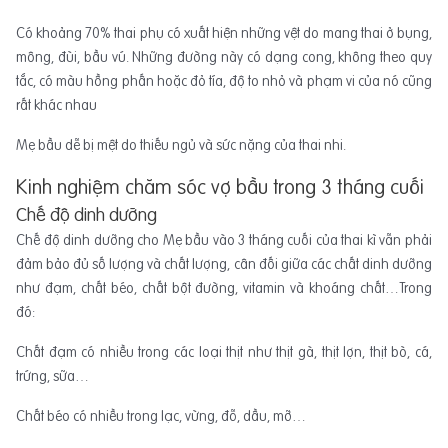
Có khoảng 70% thai phụ có xuất hiện những vệt do mang thai ở bụng,
mông, đùi, bầu vú. Những đường này có dạng cong, không theo quy
tắc, có màu hồng phấn hoặc đỏ tía, độ to nhỏ và phạm vi của nó cũng
rất khác nhau
Mẹ bầu dễ bị mệt do thiếu ngủ và sức nặng của thai nhi.
Kinh nghiệm chăm sóc vợ bầu trong 3 tháng cuối
Chế độ dinh dưỡng
Chế độ dinh dưỡng cho Mẹ bầu vào 3 tháng cuối của thai kì vẫn phải
đảm bảo đủ số lượng và chất lượng, cân đối giữa các chất dinh dưỡng
như đạm, chất béo, chất bột đường, vitamin và khoáng chất…Trong
đó:
Chất đạm có nhiều trong các loại thịt như thịt gà, thịt lợn, thịt bò, cá,
trứng, sữa…
Chất béo có nhiều trong lạc, vừng, đỗ, dầu, mỡ…