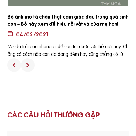
Bộ ảnh mô tả chân thật cảm giác đau trong quá sinh
con – Bố hãy xem để hiểu nỗi vất vả của mẹ hơn!
04/02/2021
Mẹ đã trải qua những gì để con tới được với thế giới này. Ch
ẳng có cách nào cân đo đong đếm hay cũng chẳng có từ n
gữ nào lột tả hết được những cùng cực đau đớn, vất vả và c
h
ũng đã rất mạnh mẽ của mẹ, để sinh được con ra. Hy vọng
bố sẽ hiểu và thương mẹ nhiều hơn, nhé! Nguồn: Người The
ò
i tiết
o Đuổi Ánh Sáng. Dịch và edit: Thy Nga
há
,
CÁC CÂU HỎI THƯỜNG GẶP
u
n
2D - Khá