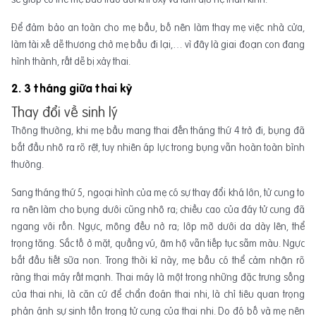
Để đảm bảo an toàn cho mẹ bầu, bố nên làm thay mẹ việc nhà cửa,
làm tài xế dễ thương chở mẹ bầu đi lại,… vì đây là giai đoạn con đang
hình thành, rất dễ bị xảy thai.
2. 3 tháng giữa thai kỳ
Thay đổi về sinh lý
Thông thường, khi mẹ bầu mang thai đến tháng thứ 4 trở đi, bụng đã
bắt đầu nhô ra rõ rệt, tuy nhiên áp lực trong bụng vẫn hoàn toàn bình
thường.
Sang tháng thứ 5, ngoại hình của mẹ có sự thay đổi khá lớn, tử cung to
ra nên làm cho bụng dưới cũng nhô ra; chiều cao của đáy tử cung đã
ngang với rốn. Ngực, mông đều nở ra; lớp mỡ dưới da dày lên, thể
trọng tăng. Sắc tố ở mặt, quầng vú, âm hộ vẫn tiếp tục sẫm màu. Ngực
bắt đầu tiết sữa non. Trong thời kì này, mẹ bầu có thể cảm nhận rõ
ràng thai máy rất mạnh. Thai máy là một trong những đặc trưng sống
của thai nhi, là căn cứ để chẩn đoán thai nhi, là chỉ tiêu quan trọng
phản ánh sự sinh tồn trong tử cung của thai nhi. Do đó bố và mẹ nên