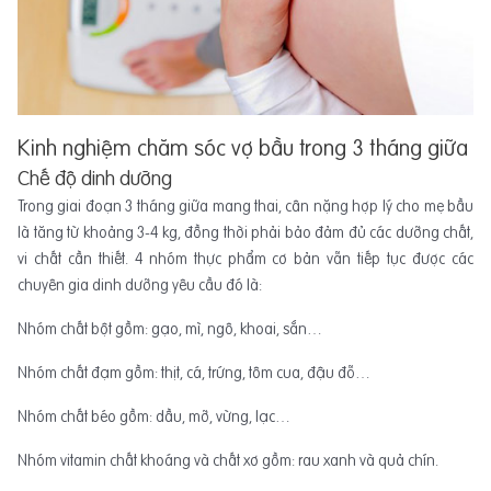
Kinh nghiệm chăm sóc vợ bầu trong 3 tháng giữa
Chế độ dinh dưỡng
Trong giai đoạn 3 tháng giữa mang thai, cân nặng hợp lý cho mẹ bầu
là tăng từ khoảng 3-4 kg, đồng thời phải bảo đảm đủ các dưỡng chất,
vi chất cần thiết. 4 nhóm thực phẩm cơ bản vẫn tiếp tục được các
chuyên gia dinh dưỡng yêu cầu đó là:
Nhóm chất bột gồm: gạo, mì, ngô, khoai, sắn…
Nhóm chất đạm gồm: thịt, cá, trứng, tôm cua, đậu đỗ…
Nhóm chất béo gồm: dầu, mỡ, vừng, lạc…
Nhóm vitamin chất khoáng và chất xơ gồm: rau xanh và quả chín.