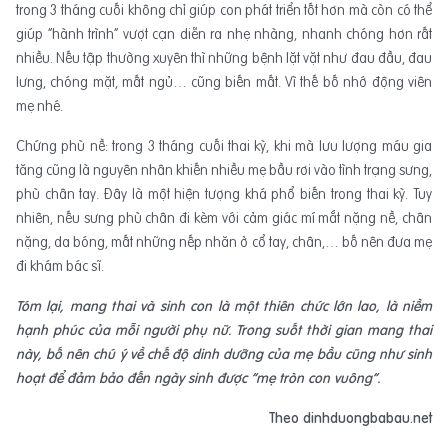
trong 3 tháng cuối không chỉ giúp con phát triển tốt hơn mà còn có thể
giúp “hành trình” vượt cạn diễn ra nhẹ nhàng, nhanh chóng hơn rất
nhiều. Nếu tập thường xuyên thì những bệnh lặt vặt như đau đầu, đau
lưng, chóng mặt, mất ngủ… cũng biến mất. Vì thế bố nhớ động viên
mẹ nhé.
Chứng phù nề: trong 3 tháng cuối thai kỳ, khi mà lưu lượng máu gia
tăng cũng là nguyên nhân khiến nhiều mẹ bầu rơi vào tình trạng sưng,
phù chân tay. Đây là một hiện tượng khá phổ biến trong thai kỳ. Tuy
nhiên, nếu sưng phù chân đi kèm với cảm giác mí mắt nặng nề, chân
nặng, da bóng, mất những nếp nhăn ở cổ tay, chân,… bố nên đưa mẹ
đi khám bác sĩ.
Tóm lại,
mang thai và sinh con là một thiên chức lớn lao, là niềm
hạnh phúc của mỗi người phụ nữ. Trong suốt thời gian mang thai
này, bố nên chú ý về chế độ dinh dưỡng của mẹ bầu cũng như sinh
hoạt để đảm bảo đến ngày sinh được “mẹ tròn con vuông”.
Theo dinhduongbabau.net