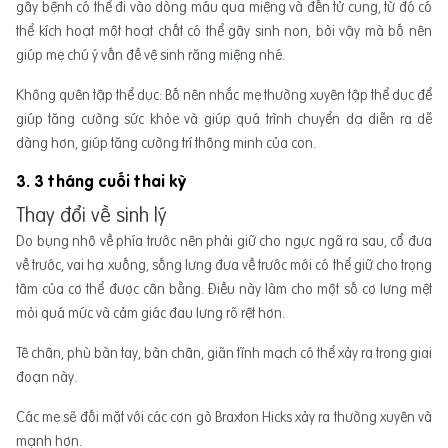
gây bệnh có thể đi vào dòng máu qua miệng và đến tử cung, từ đó có
thể kích hoạt một hoạt chất có thể gây sinh non, bởi vậy mà bố nên
giúp mẹ chú ý vấn đề vệ sinh răng miệng nhé.
Không quên tập thể dục: Bố nên nhắc mẹ thường xuyên tập thể dục để
giúp tăng cường sức khỏe và giúp quá trình chuyển dạ diễn ra dễ
dàng hơn, giúp tăng cường trí thông minh của con.
3. 3 tháng cuối thai kỳ
Thay đổi về sinh lý
Do bụng nhô về phía trước nên phải giữ cho ngực ngã ra sau, cổ đưa
về trước, vai hạ xuống, sống lưng đưa về trước mới có thể giữ cho trọng
tâm của cơ thể được cân bằng. Điều này làm cho một số cơ lưng mệt
mỏi quá mức và cảm giác đau lưng rõ rệt hơn.
Tê chân, phù bàn tay, bàn chân, giãn tĩnh mạch có thể xảy ra trong giai
đoạn này.
Các mẹ sẽ đối mặt với các cơn gò Braxton Hicks xảy ra thường xuyên và
mạnh hơn.