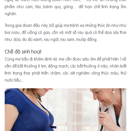
phẩm như cam, táo, bánh quy, gừng… để hạn chế tình trạng ốm
nghén.
Trong giai đoạn đầu này, bố giúp mẹ tránh xa những thức ăn như như
bia rượu, đồ uống có gas, cồn và một số rau quả có thể dọa sảy thai
như: dứa, đu đủ xanh, rau ngót, rau sam, mướp đắng…
Chế độ sinh hoạt
Cùng mẹ bầu đi khám định kỳ: mẹ cần được siêu âm để phát hiện 1 số
vấn đề bất thường ở tim, động mạch, các bất thường ở não, nhận biết
tình trạng thai phát triển chậm; các xét nghiệm công thức máu, thử
nước tiểu,…