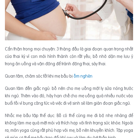
Cẩn thận trong mọi chuyện: 3 tháng đầu là giai đoạn quan trọng nhất
của thai kỳ vì con mới hình thành còn rất yếu, bố nhớ dặn mẹ lưu ý
trong ăn uống và vận động để tránh động thai, sảy thai.
Quan tâm, chăm sóc tốt khi mẹ bầu bị
ốm nghén
Quan tâm đến giấc ngủ: bố nên cho mẹ uống một ly sữa nóng trước
khi ngủ. Thêm vào đó, hãy hạn chế cho mẹ uống quá nhiều nước vào
buổi tối vì bụng căng tức và việc đi vệ sinh sẽ làm gián đoạn giấc ngủ.
Nhắc mẹ bầu tập thể dục: Bố có thể cùng mẹ đi bộ nhẹ nhàng để
không làm mẹ quá mệt mỏi và thích hợp với tình trạng sức khỏe. Ngoài
ra, môn yoga cùng rất phù hợp với mẹ, bố nên khuyến khích. Tập yoga
sẽ giúp cơ thể mẹ bầu trao đổi khí oxy và làm dịu hệ thần kinh.