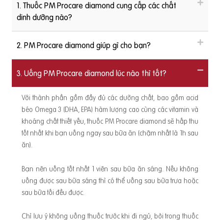
u
1. Thuốc PM Procare diamond cung cấp các chất
dinh dưỡng nào?
h
N
c
2. PM Procare diamond giúp gì cho bạn?
1
ố
3. Uống PM Procare diamond lúc nào thì tốt?
D - Khám thai
ng - Uốn
Với thành phần gồm đầy đủ các dưỡng chất, bao gồm acid
béo Omega 3 (DHA, EPA) hàm lượng cao cùng các vitamin và
khoáng chất thiết yếu, thuốc PM Procare diamond sẽ hấp thu
Si
tốt nhất khi bạn uống ngay sau bữa ăn (chậm nhất là 1h sau
h
ắ
ăn).
s
Bạn nên uống tốt nhất 1 viên sau bữa ăn sáng. Nếu không
uống được sau bữa sáng thì có thể uống sau bữa trưa hoặc
sau bữa tối đều được.
Chỉ lưu ý không uống thuốc trước khi đi ngủ, bởi trong thuốc