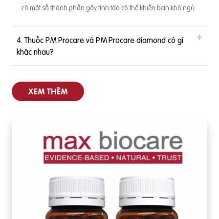
có một số thành phần gây tỉnh táo có thể khiến bạn khó ngủ.
4. Thuốc PM Procare và PM Procare diamond có gì
khác nhau?
XEM THÊM