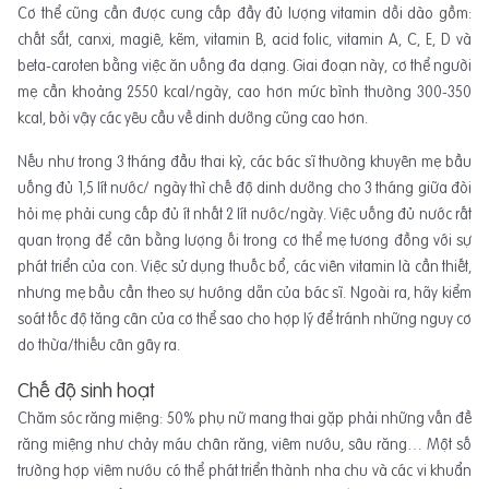
Cơ thể cũng cần được cung cấp đầy đủ lượng vitamin dồi dào gồm:
chất sắt, canxi, magiê, kẽm, vitamin B, acid folic, vitamin A, C, E, D và
beta-caroten bằng việc ăn uống đa dạng. Giai đoạn này, cơ thể người
mẹ cần khoảng 2550 kcal/ngày, cao hơn mức bình thường 300-350
kcal, bởi vậy các yêu cầu về dinh dưỡng cũng cao hơn.
Nếu như trong 3 tháng đầu thai kỳ, các bác sĩ thường khuyên mẹ bầu
uống đủ 1,5 lít nước/ ngày thì chế độ dinh dưỡng cho 3 tháng giữa đòi
hỏi mẹ phải cung cấp đủ ít nhất 2 lít nước/ngày. Việc uống đủ nước rất
quan trọng để cân bằng lượng ối trong cơ thể mẹ tương đồng với sự
phát triển của con. Việc sử dụng thuốc bổ, các viên vitamin là cần thiết,
nhưng mẹ bầu cần theo sự hướng dẫn của bác sĩ. Ngoài ra, hãy kiểm
soát tốc độ tăng cân của cơ thể sao cho hợp lý để tránh những nguy cơ
do thừa/thiếu cân gây ra.
Chế độ sinh hoạt
Chăm sóc răng miệng: 50% phụ nữ mang thai gặp phải những vấn đề
răng miệng như chảy máu chân răng, viêm nướu, sâu răng… Một số
trường hợp viêm nướu có thể phát triển thành nha chu và các vi khuẩn