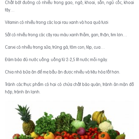
Chất bột đường có nhiều trong gạo, ngô, khoai, sắn, ngũ cốc, khoai
tây…
Vitamin có nhiều trong các loại rau xanh và hoa quả tươi
Sắt có nhiều trong các cây rau màu xanh thẫm, gan, thận, tim lơn…
Canxi có nhiều trong sữa, trứng gà, tôm con, tép, cua…
Đảm bảo đủ nước uống: uống từ 2-2,5 lít nước mỗi ngày.
Chia nhỏ bữa ăn để mẹ bầu ăn được nhiều và tiêu hóa tốt hơn.
Tránh các thực phẩm có hại có chứa chất bảo quản, tránh ăn mặn đồ
hộp, tránh ăn lạnh.